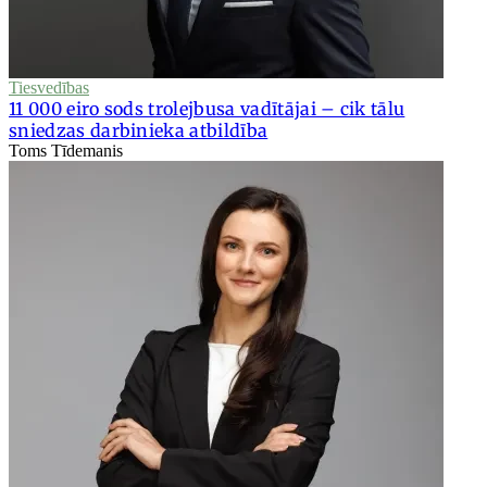
Tiesvedības
11 000 eiro sods trolejbusa vadītājai – cik tālu
sniedzas darbinieka atbildība
Toms Tīdemanis