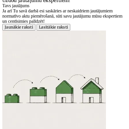
Uzdod jautājumu ekspertiem!
Tavs jautājums
Ja arī Tu savā darbā esi saskāries ar neskaidriem jautājumiem
normatīvo aktu piemērošanā, sūti savu jautājumu mūsu ekspertiem
un centīsimies palīdzēt!
Jaunākie raksti
Lasītākie raksti