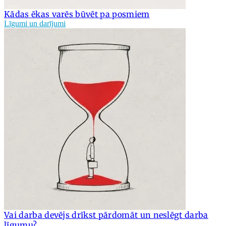
Kādas ēkas varēs būvēt pa posmiem
Līgumi un darījumi
Vai darba devējs drīkst pārdomāt un neslēgt darba
līgumu?