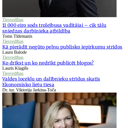
Tiesvedības
11 000 eiro sods trolejbusa vadītājai – cik tālu
sniedzas darbinieka atbildība
Toms Tīdemanis
Tiesvedības
Kā pierādīt negūto peļņu publisko iepirkumu strīdos
Laura Balode
Tiesvedības
Ko drīkst un ko nedrīkt publicēt blogos?
Lauris Klagišs
Tiesvedības
Valdes locekļu un dalībnieku strīdus skatīs
Ekonomisko lietu tiesa
Dr. iur. Viktorija Jarkina-Toča