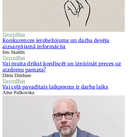
Tiesvedības
Konkurences ierobežojums un darba devēja
aizsargājamā informācija
Ints Skaldis
Tiesvedības
Vai muita drīkst konfiscēt un iznīcināt preces uz
aizdomu pamata?
Dārta Dindune
Tiesvedības
Vai ceļā pavadītais laikposms ir darba laiks
Alise Paškovska