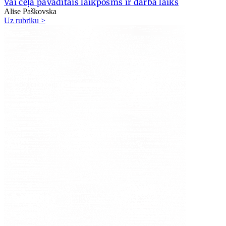
Vai ceļā pavadītais laikposms ir darba laiks
Alise Paškovska
Uz rubriku >