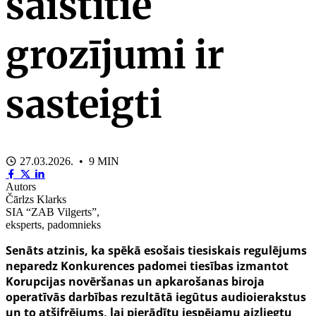
saistītie
grozījumi ir
sasteigti
27.03.2026. • 9 MIN
Autors
Čārlzs Klarks
SIA “ZAB Vilgerts”,
eksperts, padomnieks
Senāts atzinis, ka spēkā esošais tiesiskais regulējums
neparedz Konkurences padomei tiesības izmantot
Korupcijas novēršanas un apkarošanas biroja
operatīvās darbības rezultātā iegūtus audioierakstus
un to atšifrējums, lai pierādītu iespējamu aizliegtu