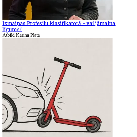
Izmaiņas Profesiju klasifikatorā - vai jāmaina
līgums?
Atbild Karīna Platā