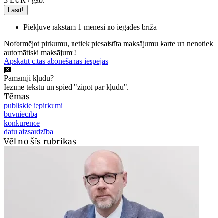
3 EUR
/ gab.
Lasīt!
Piekļuve rakstam 1 mēnesi no iegādes brīža
Noformējot pirkumu, netiek piesaistīta maksājumu karte un nenotiek
automātiski maksājumi!
Apskatīt citas abonēšanas iespējas
Pamanīji kļūdu?
Iezīmē tekstu un spied "ziņot par kļūdu".
Tēmas
publiskie iepirkumi
būvniecība
konkurence
datu aizsardzība
Vēl no šīs rubrikas