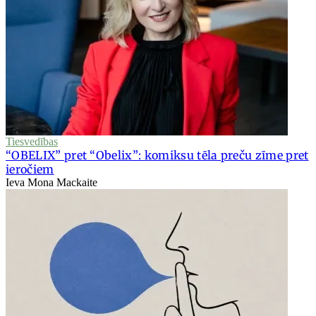
Tiesvedības
“OBELIX” pret “Obelix”: komiksu tēla preču zīme pret
ieročiem
Ieva Mona Mackaite