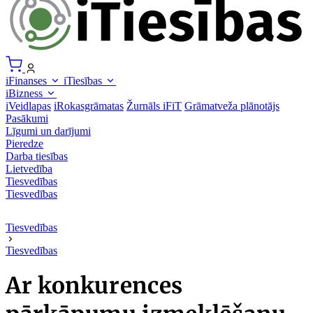
iFinanses
iTiesības
iBizness
iVeidlapas
iRokasgrāmatas
Žurnāls iFiT
Grāmatveža plānotājs
Pasākumi
Līgumi un darījumi
Pieredze
Darba tiesības
Lietvedība
Tiesvedības
Tiesvedības
Tiesvedības
Tiesvedības
Ar konkurences