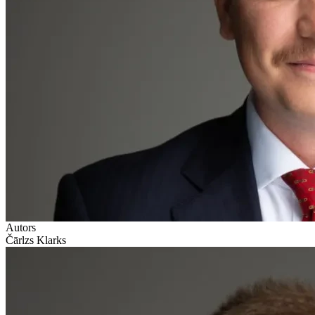
Autors
Čārlzs Klarks