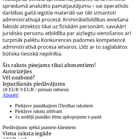
spriedumā analizēto pamatjautājumu – vai operatīvās
darbības gaitā iegūtie materiāli var tikt izmantoti
administratīvajā procesā. Kriminālatbildības ieviešana
faktiski attiektos tikai uz fiziskām personām, savukārt
juridisko personu atbildība par aizliegtu vienošanos arī
turpmāk paliktu Konkurences padomes kompetencē
administratīvā procesa ietvaros. Līdz ar to saglabātos
būtiska tiesiskā nepilnība.
Šis raksts pieejams tikai abonentiem!
Autorizējies
Vēl neabonē?
Iepazīšanās piedāvājums
18 EUR
9 EUR
/ pirmais mēnesis
Abonēt!
Piekļuve jaunākajiem iTiesības rakstiem
Piekļuve rakstu arhīvam
1x nedēļā jaunāko tēmu apkopojums e-pastā
Piedāvājums spēkā jauniem klientiem
Viena raksta iegāde