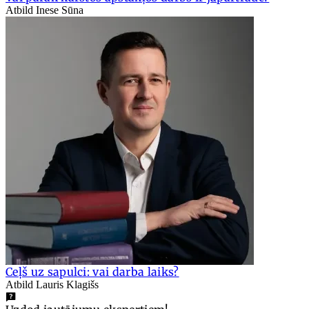
Atbild Inese Sūna
Ceļš uz sapulci: vai darba laiks?
Atbild Lauris Klagišs