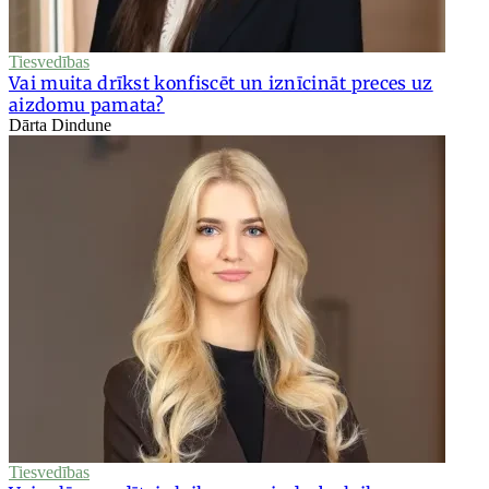
Tiesvedības
Vai muita drīkst konfiscēt un iznīcināt preces uz
aizdomu pamata?
Dārta Dindune
Tiesvedības