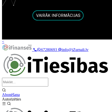
<
67280693
info@iZurnali.lv
Abonēšana
Autorizēties