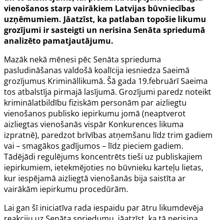
vienošanos starp vairākiem Latvijas būvniecības
uzņēmumiem. Jāatzīst, ka patlaban topošie likumu
grozījumi ir sasteigti un nerisina Senāta spriedumā
analizēto pamatjautājumu.
Mazāk nekā mēnesi pēc Senāta sprieduma
pasludināšanas valdošā koalīcija iesniedza Saeimā
grozījumus Krimināllikumā. Šā gada 19.februārī Saeima
tos atbalstīja pirmajā lasījumā. Grozījumi paredz noteikt
kriminālatbildību fiziskām personām par aizliegtu
vienošanos publisko iepirkumu jomā (neaptverot
aizliegtas vienošanās vispār Konkurences likuma
izpratnē), paredzot brīvības atņemšanu līdz trim gadiem
vai – smagākos gadījumos – līdz pieciem gadiem.
Tādējādi regulējums koncentrēts tieši uz publiskajiem
iepirkumiem, ietekmējoties no būvnieku karteļu lietas,
kur iespējamā aizliegtā vienošanās bija saistīta ar
vairākām iepirkumu procedūrām.
Lai gan šī iniciatīva rada iespaidu par ātru likumdevēja
reakciju uz Senāta spriedumu, jāatzīst, ka tā nerisina