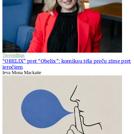
Tiesvedības
“OBELIX” pret “Obelix”: komiksu tēla preču zīme pret
ieročiem
Ieva Mona Mackaite