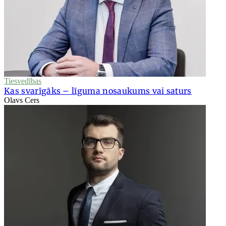
Tiesvedības
Kas svarīgāks – līguma nosaukums vai saturs
Olavs Cers