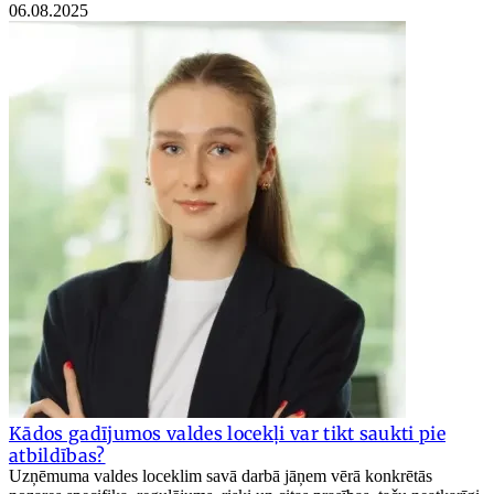
06.08.2025
Kādos gadījumos valdes locekļi var tikt saukti pie
atbildības?
Uzņēmuma valdes loceklim savā darbā jāņem vērā konkrētās