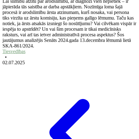
Lai slimību atzītu par arodslimību, ar diagnozi vien nepietiek – ir
jāpierāda tās saistība ar darba apstākļiem. Nozīmīga loma šajā
procesā ir arodslimību ārsta atzinumam, kurš nosaka, vai persona
tiks virzīta uz ārstu komisiju, kas pieņems galīgo lēmumu. Taču kas
notiek, ja ārsts atsakās izsniegt šo nosūtījumu? Vai cilvēkam vispār ir
iespēja to apstrīdēt? Un vai šim procesam ir tikai medicīnisks
raksturs, vai arī tas ietver administratīvā procesa aspektus? Šos
jautājumus analizējis Senāts 2024.gada 13.decembra lēmumā lietā
SKA-861/2024.
Tiesvedības
•
02.07.2025