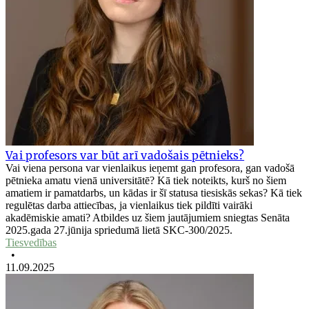
Vai profesors var būt arī vadošais pētnieks?
Vai viena persona var vienlaikus ieņemt gan profesora, gan vadošā
pētnieka amatu vienā universitātē? Kā tiek noteikts, kurš no šiem
amatiem ir pamatdarbs, un kādas ir šī statusa tiesiskās sekas? Kā tiek
regulētas darba attiecības, ja vienlaikus tiek pildīti vairāki
akadēmiskie amati? Atbildes uz šiem jautājumiem sniegtas Senāta
2025.gada 27.jūnija spriedumā lietā SKC-300/2025.
Tiesvedības
•
11.09.2025