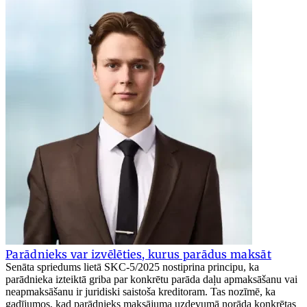
Parādnieks var izvēlēties, kurus parādus maksāt
Senāta spriedums lietā SKC-5/2025 nostiprina principu, ka
parādnieka izteiktā griba par konkrētu parāda daļu apmaksāšanu vai
neapmaksāšanu ir juridiski saistoša kreditoram. Tas nozīmē, ka
gadījumos, kad parādnieks maksājuma uzdevumā norāda konkrētas