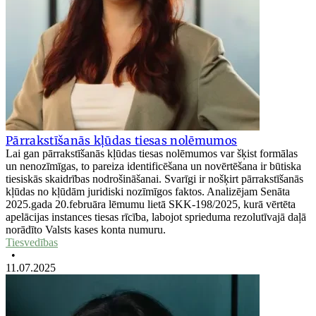
Pārrakstīšanās kļūdas tiesas nolēmumos
Lai gan pārrakstīšanās kļūdas tiesas nolēmumos var šķist formālas
un nenozīmīgas, to pareiza identificēšana un novērtēšana ir būtiska
tiesiskās skaidrības nodrošināšanai. Svarīgi ir nošķirt pārrakstīšanās
kļūdas no kļūdām juridiski nozīmīgos faktos. Analizējam Senāta
2025.gada 20.februāra lēmumu lietā SKK-198/2025, kurā vērtēta
apelācijas instances tiesas rīcība, labojot sprieduma rezolutīvajā daļā
norādīto Valsts kases konta numuru.
Tiesvedības
•
11.07.2025