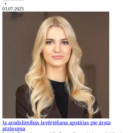
•
03.07.2025
Ja arodslimības izvērtēšana apstājas pie ārsta
atzinuma