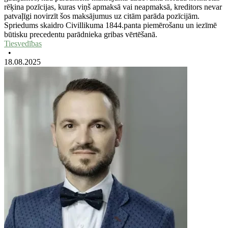
rēķina pozīcijas, kuras viņš apmaksā vai neapmaksā, kreditors nevar
patvaļīgi novirzīt šos maksājumus uz citām parāda pozīcijām.
Spriedums skaidro Civillikuma 1844.panta piemērošanu un iezīmē
būtisku precedentu parādnieka gribas vērtēšanā.
Tiesvedības
•
18.08.2025