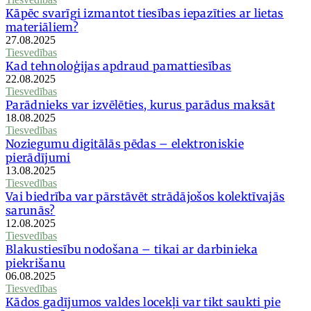
Kāpēc svarīgi izmantot tiesības iepazīties ar lietas
materiāliem?
27.08.2025
Tiesvedības
Kad tehnoloģijas apdraud pamattiesības
22.08.2025
Tiesvedības
Parādnieks var izvēlēties, kurus parādus maksāt
18.08.2025
Tiesvedības
Noziegumu digitālās pēdas – elektroniskie
pierādījumi
13.08.2025
Tiesvedības
Vai biedrība var pārstāvēt strādājošos kolektīvajās
sarunās?
12.08.2025
Tiesvedības
Blakustiesību nodošana – tikai ar darbinieka
piekrišanu
06.08.2025
Tiesvedības
Kādos gadījumos valdes locekļi var tikt saukti pie