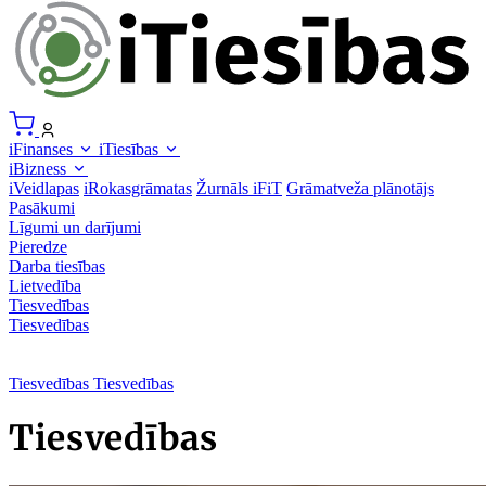
iFinanses
iTiesības
iBizness
iVeidlapas
iRokasgrāmatas
Žurnāls iFiT
Grāmatveža plānotājs
Pasākumi
Līgumi un darījumi
Pieredze
Darba tiesības
Lietvedība
Tiesvedības
Tiesvedības
Tiesvedības
Tiesvedības
Tiesvedības