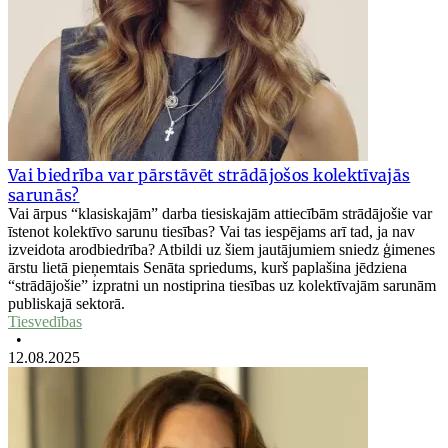
Vai biedrība var pārstāvēt strādājošos kolektīvajās
sarunās?
Vai ārpus “klasiskajām” darba tiesiskajām attiecībām strādājošie var
īstenot kolektīvo sarunu tiesības? Vai tas iespējams arī tad, ja nav
izveidota arodbiedrība? Atbildi uz šiem jautājumiem sniedz ģimenes
ārstu lietā pieņemtais Senāta spriedums, kurš paplašina jēdziena
“strādājošie” izpratni un nostiprina tiesības uz kolektīvajām sarunām
publiskajā sektorā.
Tiesvedības
•
12.08.2025