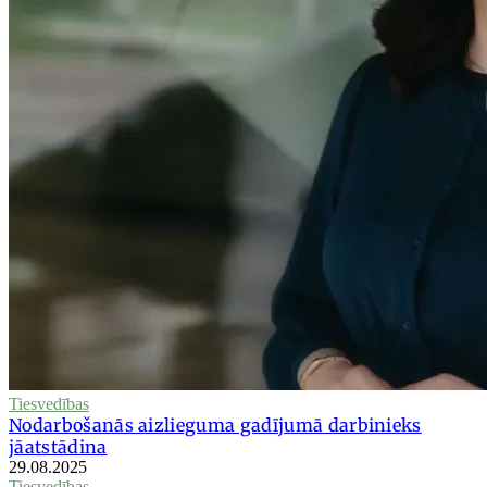
Tiesvedības
Nodarbošanās aizlieguma gadījumā darbinieks
jāatstādina
29.08.2025
Tiesvedības