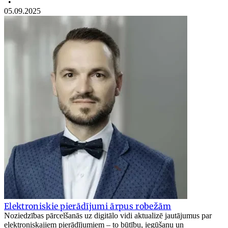
•
05.09.2025
Elektroniskie pierādījumi ārpus robežām
Noziedzības pārcelšanās uz digitālo vidi aktualizē jautājumus par
elektroniskajiem pierādījumiem – to būtību, iegūšanu un