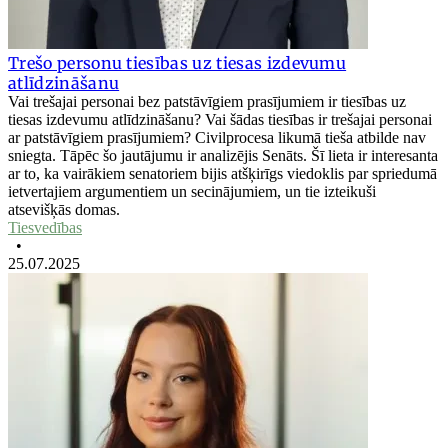
Trešo personu tiesības uz tiesas izdevumu
atlīdzināšanu
Vai trešajai personai bez patstāvīgiem prasījumiem ir tiesības uz
tiesas izdevumu atlīdzināšanu? Vai šādas tiesības ir trešajai personai
ar patstāvīgiem prasījumiem? Civilprocesa likumā tieša atbilde nav
sniegta. Tāpēc šo jautājumu ir analizējis Senāts. Šī lieta ir interesanta
ar to, ka vairākiem senatoriem bijis atšķirīgs viedoklis par spriedumā
ietvertajiem argumentiem un secinājumiem, un tie izteikuši
atsevišķās domas.
Tiesvedības
•
25.07.2025