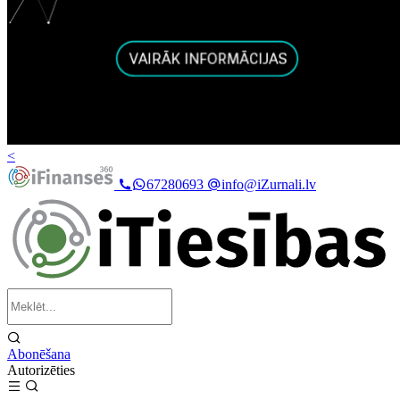
<
67280693
info@iZurnali.lv
Abonēšana
Autorizēties