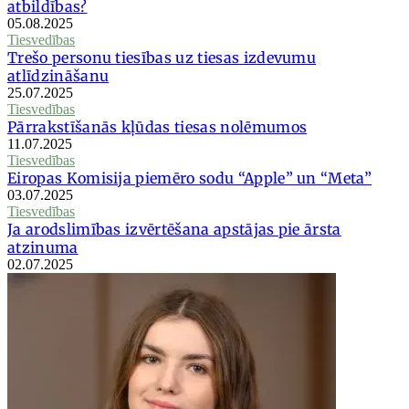
atbildības?
05.08.2025
Tiesvedības
Trešo personu tiesības uz tiesas izdevumu
atlīdzināšanu
25.07.2025
Tiesvedības
Pārrakstīšanās kļūdas tiesas nolēmumos
11.07.2025
Tiesvedības
Eiropas Komisija piemēro sodu “Apple” un “Meta”
03.07.2025
Tiesvedības
Ja arodslimības izvērtēšana apstājas pie ārsta
atzinuma
02.07.2025