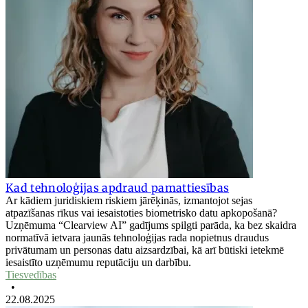
Kad tehnoloģijas apdraud pamattiesības
Ar kādiem juridiskiem riskiem jārēķinās, izmantojot sejas
atpazīšanas rīkus vai iesaistoties biometrisko datu apkopošanā?
Uzņēmuma “Clearview AI” gadījums spilgti parāda, ka bez skaidra
normatīvā ietvara jaunās tehnoloģijas rada nopietnus draudus
privātumam un personas datu aizsardzībai, kā arī būtiski ietekmē
iesaistīto uzņēmumu reputāciju un darbību.
Tiesvedības
•
22.08.2025