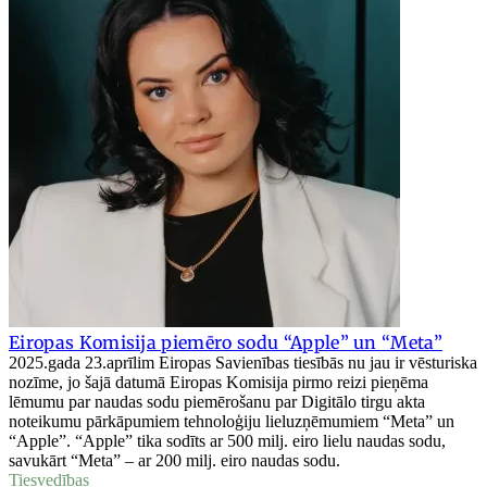
Eiropas Komisija piemēro sodu “Apple” un “Meta”
2025.gada 23.aprīlim Eiropas Savienības tiesībās nu jau ir vēsturiska
nozīme, jo šajā datumā Eiropas Komisija pirmo reizi pieņēma
lēmumu par naudas sodu piemērošanu par Digitālo tirgu akta
noteikumu pārkāpumiem tehnoloģiju lieluzņēmumiem “Meta” un
“Apple”. “Apple” tika sodīts ar 500 milj. eiro lielu naudas sodu,
savukārt “Meta” – ar 200 milj. eiro naudas sodu.
Tiesvedības