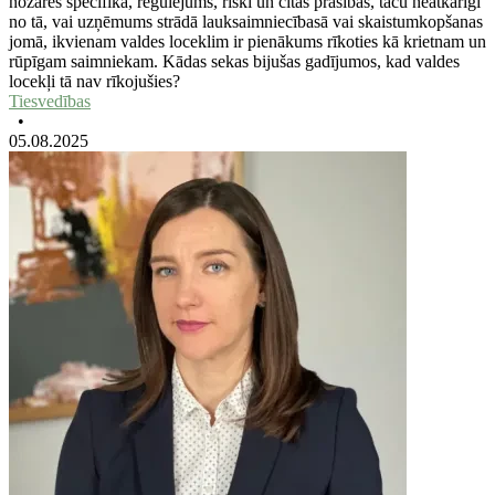
nozares specifika, regulējums, riski un citas prasības, taču neatkarīgi
no tā, vai uzņēmums strādā lauksaimniecībasā vai skaistumkopšanas
jomā, ikvienam valdes loceklim ir pienākums rīkoties kā krietnam un
rūpīgam saimniekam. Kādas sekas bijušas gadījumos, kad valdes
locekļi tā nav rīkojušies?
Tiesvedības
•
05.08.2025