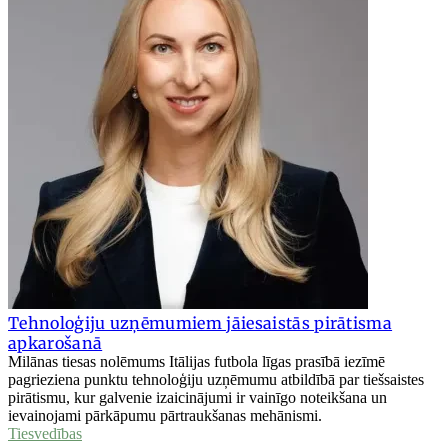
Tehnoloģiju uzņēmumiem jāiesaistās pirātisma
apkarošanā
Milānas tiesas nolēmums Itālijas futbola līgas prasībā iezīmē
pagrieziena punktu tehnoloģiju uzņēmumu atbildībā par tiešsaistes
pirātismu, kur galvenie izaicinājumi ir vainīgo noteikšana un
ievainojami pārkāpumu pārtraukšanas mehānismi.
Tiesvedības