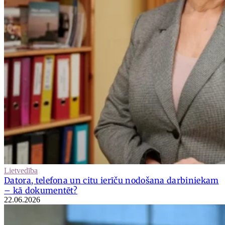
Lietvedība
Datora, telefona un citu ierīču nodošana darbiniekam
– kā dokumentēt?
22.06.2026