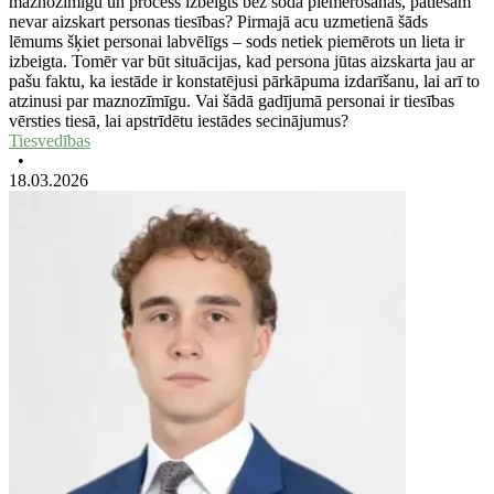
maznozīmīgu un process izbeigts bez soda piemērošanas, patiešām
nevar aizskart personas tiesības? Pirmajā acu uzmetienā šāds
lēmums šķiet personai labvēlīgs – sods netiek piemērots un lieta ir
izbeigta. Tomēr var būt situācijas, kad persona jūtas aizskarta jau ar
pašu faktu, ka iestāde ir konstatējusi pārkāpuma izdarīšanu, lai arī to
atzinusi par maznozīmīgu. Vai šādā gadījumā personai ir tiesības
vērsties tiesā, lai apstrīdētu iestādes secinājumus?
Tiesvedības
•
18.03.2026