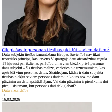
Cik plašas ir personas tiesības piekļūt saviem datiem?
Datu subjektu tiesību izmantošana Eiropas Savienībā nav tikai
teorētisks princips, kas ietverts Vispārīgajā datu aizsardzības regulā.
Tā kļuvusi par ikdienas parādību un arvien biežāk privātpersonas –
datu subjekti – šīs tiesības realizē, vēršoties pie uzņēmumiem, kas
apstrādā viņu personas datus. Skaidrojam, kādas ir datu subjekta
tiesības piekļūt saviem personas datiem un ko tās nozīmē datu
pārzinim un datu apstrādātājam. Vai datu pārzinim ir pienākums dot
pieeju sistēmām, kur personas dati tiek glabāti?
Datu aizsardzība
•
16.03.2026