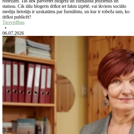
robežām. Tas liek pārvērtēt blogera un žurnālista jēdzienus un
statusu. Cik tālu blogeris drīkst iet faktu izpētē, vai ikviens sociālo
mediju lietotājs ir uzskatāms par žurnālistu, un kur ir robeža tam, ko
drīkst publicēt?
Tiesvedības
•
06.07.2026