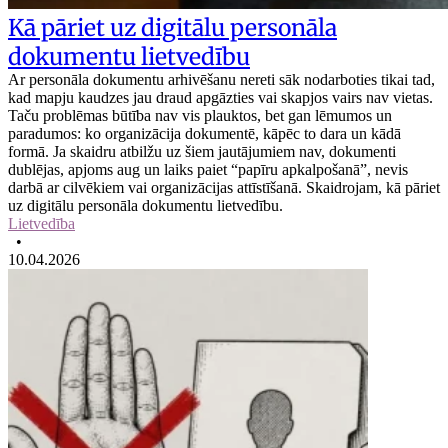
Kā pāriet uz digitālu personāla
dokumentu lietvedību
Ar personāla dokumentu arhivēšanu nereti sāk nodarboties tikai tad,
kad mapju kaudzes jau draud apgāzties vai skapjos vairs nav vietas.
Taču problēmas būtība nav vis plauktos, bet gan lēmumos un
paradumos: ko organizācija dokumentē, kāpēc to dara un kādā
formā. Ja skaidru atbilžu uz šiem jautājumiem nav, dokumenti
dublējas, apjoms aug un laiks paiet “papīru apkalpošanā”, nevis
darbā ar cilvēkiem vai organizācijas attīstīšanā. Skaidrojam, kā pāriet
uz digitālu personāla dokumentu lietvedību.
Lietvedība
•
10.04.2026