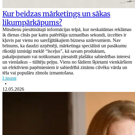
Kur beidzas mārketings un sākas
likumpārkāpums?
Mūsdienu piesātinātajā informācijas telpā, kur neskaitāmas reklāmas
ik dienas cīnās par katru patērētāja uzmanības sekundi, izcelties ir
kļuvis par vienu no sarežģītākajiem biznesa uzdevumiem. Nav
brīnums, ka daudzi uzņēmēji, mārketinga speciālisti un pasākumu
rīkotāji izmisīgi meklē “īsceļus”, kā savam produktam,
pakalpojumam vai notikumam piesaistīt plašāku sabiedrības interesi
un vienlaikus – tūlītēju peļņu. Viens no šādiem šķietami vienkāršiem
un efektīviem paņēmieniem ir sabiedrībā zināmu cilvēku vārda un
tēla vai populāru zīmolu izmantošana.
Līgumi
•
12.05.2026