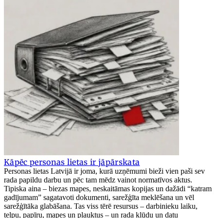
Kāpēc personas lietas ir jāpārskata
Personas lietas Latvijā ir joma, kurā uzņēmumi bieži vien paši sev
rada papildu darbu un pēc tam mēdz vainot normatīvos aktus.
Tipiska aina – biezas mapes, neskaitāmas kopijas un dažādi “katram
gadījumam” sagatavoti dokumenti, sarežģīta meklēšana un vēl
sarežģītāka glabāšana. Tas viss tērē resursus – darbinieku laiku,
telpu, papīru, mapes un plauktus – un rada kļūdu un datu