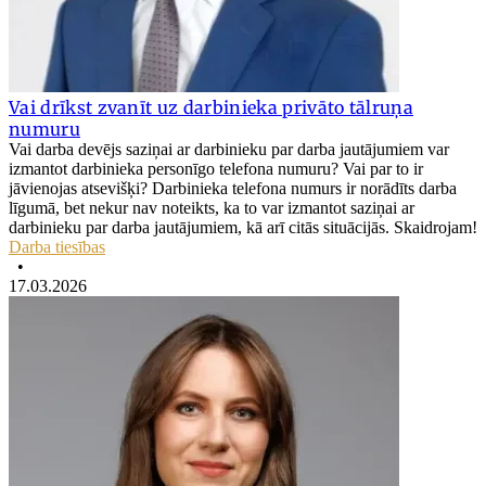
Vai drīkst zvanīt uz darbinieka privāto tālruņa
numuru
Vai darba devējs saziņai ar darbinieku par darba jautājumiem var
izmantot darbinieka personīgo telefona numuru? Vai par to ir
jāvienojas atsevišķi? Darbinieka telefona numurs ir norādīts darba
līgumā, bet nekur nav noteikts, ka to var izmantot saziņai ar
darbinieku par darba jautājumiem, kā arī citās situācijās. Skaidrojam!
Darba tiesības
•
17.03.2026