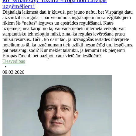
Ko “WhatsApp” uzvara Eiropā dod Latvijas
uzņēmējiem?
Digitālajā laikmetā dati ir kļuvuši par jauno naftu, bet Vispārīgā datu
aizsardzības regula – par vienu no stingrākajiem un sarežģītākajiem
rīkiem šīs “naftas” ieguves un apstrādes regulēšanai. Katrs
uzņēmējs, neatkarīgi no tā, vai vada nelielu interneta veikalu vai
starptautisku tehnoloģiju milzi, zina, ka regulas ievērošana prasa
milzu resursus. Taču, ko darīt tad, ja uzraugošās iestādes interpretē
noteikumus tā, ka uzņēmumam tiek uzlikti nesamērīgi un, iespējams,
pat netaisnīgi sodi? Kur meklēt taisnību, ja lēmumi tiek pieņemti
Eiropas līmenī, bet paziņoti caur vietējām iestādēm?
Tiesvedības
•
09.03.2026