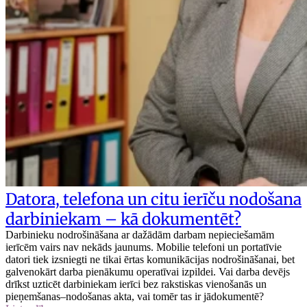
Datora, telefona un citu ierīču nodošana
darbiniekam – kā dokumentēt?
Darbinieku nodrošināšana ar dažādām darbam nepieciešamām
ierīcēm vairs nav nekāds jaunums. Mobilie telefoni un portatīvie
datori tiek izsniegti ne tikai ērtas komunikācijas nodrošināšanai, bet
galvenokārt darba pienākumu operatīvai izpildei. Vai darba devējs
drīkst uzticēt darbiniekam ierīci bez rakstiskas vienošanās un
pieņemšanas–nodošanas akta, vai tomēr tas ir jādokumentē?