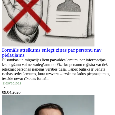
Formāls atteikums sniegt ziņas par personu nav
pieļaujams
Pilsonības un migrācijas lietu pārvaldes lēmumi par informācijas
izsniegšanu vai neizsniegšanu no Fizisko personu reģistra var tieši
ietekmēt personas iespējas vērsties tiesā. Tāpēc būtisks ir Senāta
rīcības sēdes lēmums, kurā uzsvērts – izskatot šādus pieprasījumus,
iestāde nevar rīkoties formāli.
Tiesvedības
•
09.04.2026