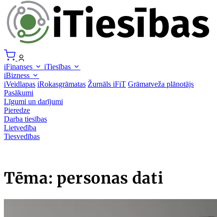
iFinanses
iTiesības
iBizness
iVeidlapas
iRokasgrāmatas
Žurnāls iFiT
Grāmatveža plānotājs
Pasākumi
Līgumi un darījumi
Pieredze
Darba tiesības
Lietvedība
Tiesvedības
Tēma: personas dati