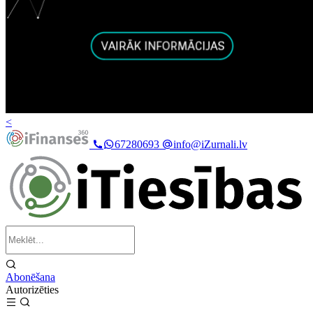
<
67280693
info@iZurnali.lv
Abonēšana
Autorizēties