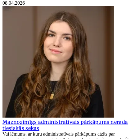
08.04.2026
Maznozīmīgs administratīvais pārkāpums nerada
tiesiskās sekas
Vai lēmums, ar kuru administratīvais pārkāpums atzīts par