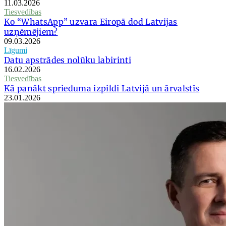
11.03.2026
Tiesvedības
Ko “WhatsApp” uzvara Eiropā dod Latvijas
uzņēmējiem?
09.03.2026
Līgumi
Datu apstrādes nolūku labirinti
16.02.2026
Tiesvedības
Kā panākt sprieduma izpildi Latvijā un ārvalstīs
23.01.2026