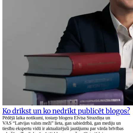
Ko drīkst un ko nedrīkt publicēt blogos?
Pēdējā laika notikumi, tostarp blogera Elvisa Strazdiņa un
VAS “Latvijas valsts meži” lieta, gan sabiedrībā, gan mediju un
tiesību ekspertu vidū ir aktualizējuši jautājumu par vārda brīvības