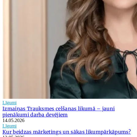
Līgumi
Izmaiņas Trauksmes celšanas likumā – jauni
pienākumi darba devējiem
14.05.2026
Līgumi
Kur beidzas mārketings un sākas likumpārkāpums?