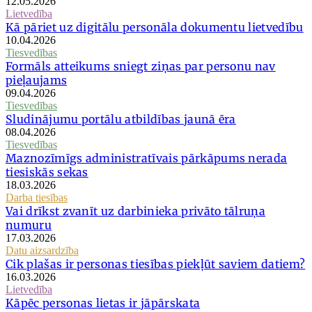
12.05.2026
Lietvedība
Kā pāriet uz digitālu personāla dokumentu lietvedību
10.04.2026
Tiesvedības
Formāls atteikums sniegt ziņas par personu nav
pieļaujams
09.04.2026
Tiesvedības
Sludinājumu portālu atbildības jaunā ēra
08.04.2026
Tiesvedības
Maznozīmīgs administratīvais pārkāpums nerada
tiesiskās sekas
18.03.2026
Darba tiesības
Vai drīkst zvanīt uz darbinieka privāto tālruņa
numuru
17.03.2026
Datu aizsardzība
Cik plašas ir personas tiesības piekļūt saviem datiem?
16.03.2026
Lietvedība
Kāpēc personas lietas ir jāpārskata