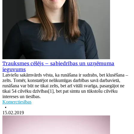
Trauksmes cēlējs – sabiedrības un uzņēmuma
ieguvums
Latviešu sakāmvārds vēsta, ka runāšana ir sudrabs, bet klusēšana –
zelts. Tomēr, konstatējot nelikumīgas darbības savā darbavietā,
runāšana var būt ne tikai zelts, bet arī vitāli svarīga, pasargājot ne
tikai 54 cilvēku dzīvības[1], bet pat simtu un tūkstošu cilvēku
intereses un tiesības.
Komerctiesības
•
15.02.2019