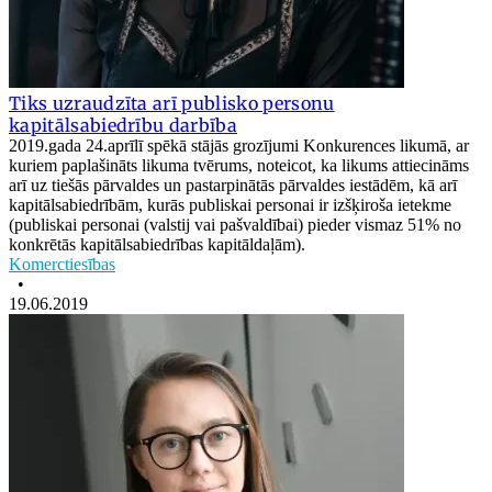
Tiks uzraudzīta arī publisko personu
kapitālsabiedrību darbība
2019.gada 24.aprīlī spēkā stājās grozījumi Konkurences likumā, ar
kuriem paplašināts likuma tvērums, noteicot, ka likums attiecināms
arī uz tiešās pārvaldes un pastarpinātās pārvaldes iestādēm, kā arī
kapitālsabiedrībām, kurās publiskai personai ir izšķiroša ietekme
(publiskai personai (valstij vai pašvaldībai) pieder vismaz 51% no
konkrētās kapitālsabiedrības kapitāldaļām).
Komerctiesības
•
19.06.2019