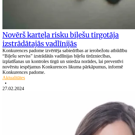
Novērš karteļa risku biļešu tirgotāja
izstrādātajās vadlīnijās
Konkurences padome izvērtēja sabiedrības ar ierobežotu atbildību
“Biļešu serviss” izstrādātās vadlīnijas biļešu tirdzniecības,
izplatīšanas un kontroles tirgū un sniedza norādes, lai preventīvi
novērstu iespējamus Konkurences likuma pārkāpumus, informē
Konkurences padome.
Aktualitātes
•
27.02.2024