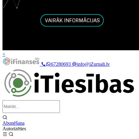
<
67280693
info@iZurnali.lv
Abonēšana
Autorizēties