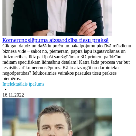
Komercnoslēpuma aizsardzība tiesu praksē
Cik gan daudz un dažādu preču un pakalpojumu piedāvā mūsdienu
biznesa vide – sākot no, piemēram, papīra lapu izgatavošanas un
tirdzniecības, līdz pat īpaši sarežģītām ar 3D printeru palīdzību
radītām specifiskām lidmašīnu detaļām! Katrā šādā procesā var būt
iesaistīts arī komercnoslēpums. Kā to aizsargāt no darbinieku
negodprātības? Ielūkosimies vairākos pasaules tiesu prakses
piemēros.
Intelektuālais īpašums
•
16.11.2022