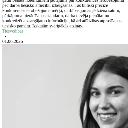
gadu Senāta nolēmumiem jautājumā par konkurences ierobežojumu
pēc darba tiesisko attiecību izbeigšanas. Tas būtiski precizē
konkurences ierobežojuma mērķi, darbības jomas jēdziena saturu,
pārkāpuma pierādīšanas standartu, darba devēja pienākumu
konkretizēt aizsargājamo informāciju, kā arī atlīdzības atprasīšanas
tiesisko pamatu. Izskatām svarīgākās atziņas.
Tiesvedības
•
01.06.2026