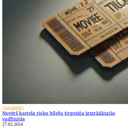
Aktualitātes
Novērš karteļa risku biļešu tirgotāja izstrādātajās
vadlīnijās
27.02.2024