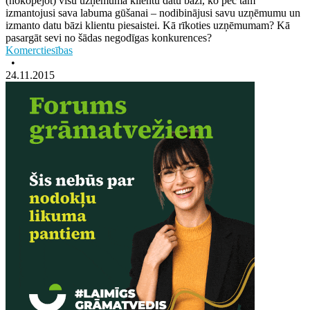
(nokopējot) visu uzņēmuma klientu datu bāzi, ko pēc tam
izmantojusi sava labuma gūšanai – nodibinājusi savu uzņēmumu un
izmanto datu bāzi klientu piesaistei. Kā rīkoties uzņēmumam? Kā
pasargāt sevi no šādas negodīgas konkurences?
Komerctiesības
•
24.11.2015