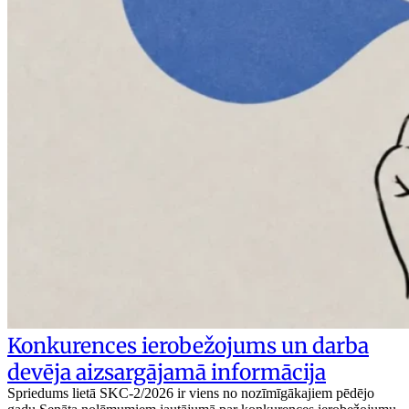
Konkurences ierobežojums un darba
devēja aizsargājamā informācija
Spriedums lietā SKC-2/2026 ir viens no nozīmīgākajiem pēdējo