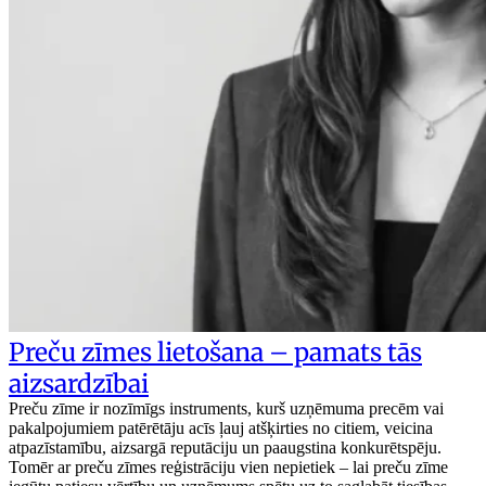
Preču zīmes lietošana – pamats tās
aizsardzībai
Preču zīme ir nozīmīgs instruments, kurš uzņēmuma precēm vai
pakalpojumiem patērētāju acīs ļauj atšķirties no citiem, veicina
atpazīstamību, aizsargā reputāciju un paaugstina konkurētspēju.
Tomēr ar preču zīmes reģistrāciju vien nepietiek – lai preču zīme