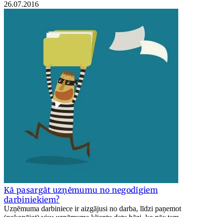
26.07.2016
Kā pasargāt uzņēmumu no negodīgiem
darbiniekiem?
Uzņēmuma darbiniece ir aizgājusi no darba, līdzi paņemot