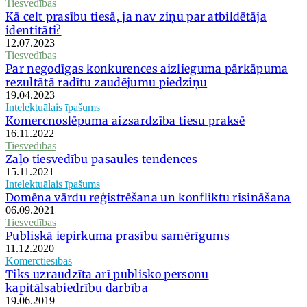
Tiesvedības
Kā celt prasību tiesā, ja nav ziņu par atbildētāja
identitāti?
12.07.2023
Tiesvedības
Par negodīgas konkurences aizlieguma pārkāpuma
rezultātā radītu zaudējumu piedziņu
19.04.2023
Intelektuālais īpašums
Komercnoslēpuma aizsardzība tiesu praksē
16.11.2022
Tiesvedības
Zaļo tiesvedību pasaules tendences
15.11.2021
Intelektuālais īpašums
Domēna vārdu reģistrēšana un konfliktu risināšana
06.09.2021
Tiesvedības
Publiskā iepirkuma prasību samērīgums
11.12.2020
Komerctiesības
Tiks uzraudzīta arī publisko personu
kapitālsabiedrību darbība
19.06.2019