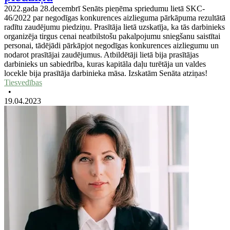
2022.gada 28.decembrī Senāts pieņēma spriedumu lietā SKC-
46/2022 par negodīgas konkurences aizlieguma pārkāpuma rezultātā
radītu zaudējumu piedziņu. Prasītāja lietā uzskatīja, ka tās darbinieks
organizēja tirgus cenai neatbilstošu pakalpojumu sniegšanu saistītai
personai, tādējādi pārkāpjot negodīgas konkurences aizliegumu un
nodarot prasītājai zaudējumus. Atbildētāji lietā bija prasītājas
darbinieks un sabiedrība, kuras kapitāla daļu turētāja un valdes
locekle bija prasītāja darbinieka māsa. Izskatām Senāta atziņas!
Tiesvedības
•
19.04.2023