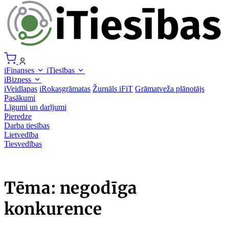
iFinanses
iTiesības
iBizness
iVeidlapas
iRokasgrāmatas
Žurnāls iFiT
Grāmatveža plānotājs
Pasākumi
Līgumi un darījumi
Pieredze
Darba tiesības
Lietvedība
Tiesvedības
Tēma: negodīga
konkurence