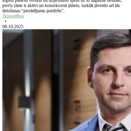
iegūtu patiesu vērtību un uzņēmums spētu uz to saglabāt tiesības,
preču zīme ir aktīvi un konsekventi jālieto, turklāt jāveido arī tās
lietošanas “pierādījumu portfelis”.
Tiesvedības
•
08.10.2025