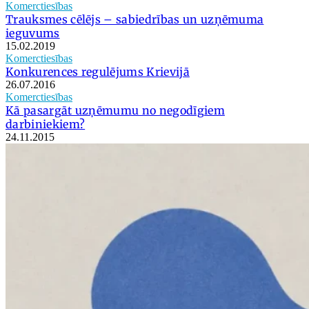
Komerctiesības
Trauksmes cēlējs – sabiedrības un uzņēmuma
ieguvums
15.02.2019
Komerctiesības
Konkurences regulējums Krievijā
26.07.2016
Komerctiesības
Kā pasargāt uzņēmumu no negodīgiem
darbiniekiem?
24.11.2015