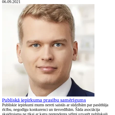
06.09.2021
Publiskā iepirkuma prasību samērīgums
Publiskie iepirkumi mums nereti saistās ar sūdzībām par pasūtītāja
rīcību, negodīgu konkurenci un tiesvedībām. Šāda asociācija
skaidrojama ne tikai ar katra pretendenta vēlmi uzvarēt publiskajā