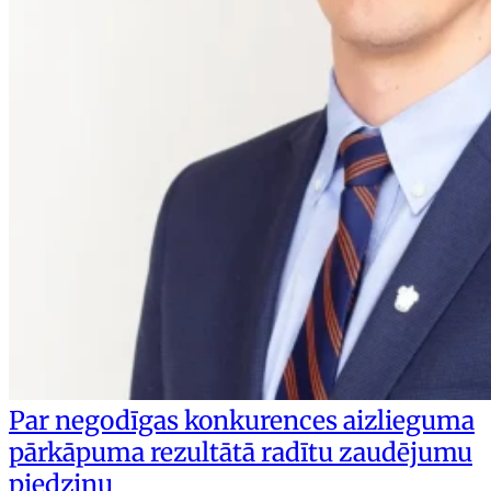
Par negodīgas konkurences aizlieguma
pārkāpuma rezultātā radītu zaudējumu
piedziņu