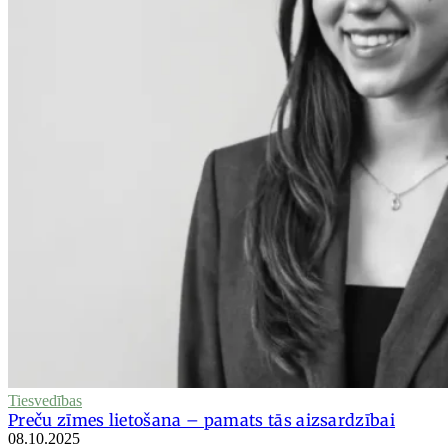
Tiesvedības
Preču zīmes lietošana – pamats tās aizsardzībai
08.10.2025