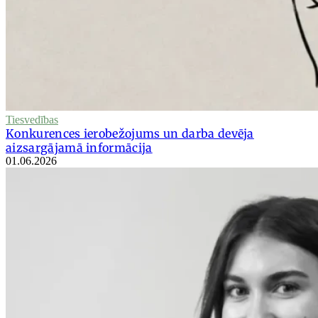
Tiesvedības
Konkurences ierobežojums un darba devēja
aizsargājamā informācija
01.06.2026