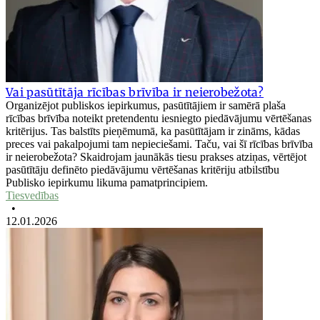
Vai pasūtītāja rīcības brīvība ir neierobežota?
Organizējot publiskos iepirkumus, pasūtītājiem ir samērā plaša
rīcības brīvība noteikt pretendentu iesniegto piedāvājumu vērtēšanas
kritērijus. Tas balstīts pieņēmumā, ka pasūtītājam ir zināms, kādas
preces vai pakalpojumi tam nepieciešami. Taču, vai šī rīcības brīvība
ir neierobežota? Skaidrojam jaunākās tiesu prakses atziņas, vērtējot
pasūtītāju definēto piedāvājumu vērtēšanas kritēriju atbilstību
Publisko iepirkumu likuma pamatprincipiem.
Tiesvedības
•
12.01.2026