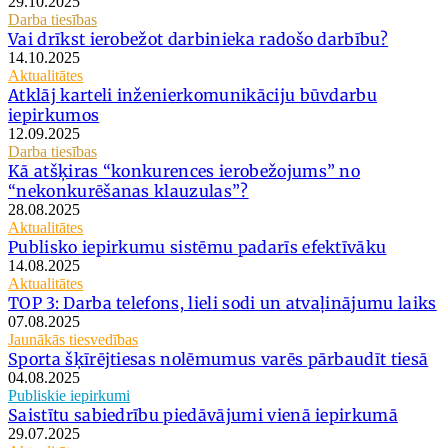
29.10.2025
Darba tiesības
Vai drīkst ierobežot darbinieka radošo darbību?
14.10.2025
Aktualitātes
Atklāj karteli inženierkomunikāciju būvdarbu
iepirkumos
12.09.2025
Darba tiesības
Kā atšķiras “konkurences ierobežojums” no
“nekonkurēšanas klauzulas”?
28.08.2025
Aktualitātes
Publisko iepirkumu sistēmu padarīs efektīvāku
14.08.2025
Aktualitātes
TOP 3: Darba telefons, lieli sodi un atvaļinājumu laiks
07.08.2025
Jaunākās tiesvedības
Sporta šķīrējtiesas nolēmumus varēs pārbaudīt tiesā
04.08.2025
Publiskie iepirkumi
Saistītu sabiedrību piedāvājumi vienā iepirkumā
29.07.2025