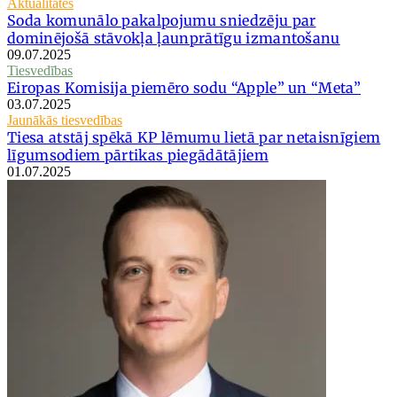
Aktualitātes
Soda komunālo pakalpojumu sniedzēju par
dominējošā stāvokļa ļaunprātīgu izmantošanu
09.07.2025
Tiesvedības
Eiropas Komisija piemēro sodu “Apple” un “Meta”
03.07.2025
Jaunākās tiesvedības
Tiesa atstāj spēkā KP lēmumu lietā par netaisnīgiem
līgumsodiem pārtikas piegādātājiem
01.07.2025