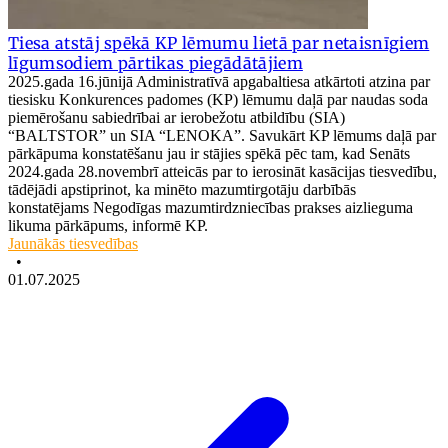
Tiesa atstāj spēkā KP lēmumu lietā par netaisnīgiem
līgumsodiem pārtikas piegādātājiem
2025.gada 16.jūnijā Administratīvā apgabaltiesa atkārtoti atzina par
tiesisku Konkurences padomes (KP) lēmumu daļā par naudas soda
piemērošanu sabiedrībai ar ierobežotu atbildību (SIA)
“BALTSTOR” un SIA “LENOKA”. Savukārt KP lēmums daļā par
pārkāpuma konstatēšanu jau ir stājies spēkā pēc tam, kad Senāts
2024.gada 28.novembrī atteicās par to ierosināt kasācijas tiesvedību,
tādējādi apstiprinot, ka minēto mazumtirgotāju darbībās
konstatējams Negodīgas mazumtirdzniecības prakses aizlieguma
likuma pārkāpums, informē KP.
Jaunākās tiesvedības
•
01.07.2025