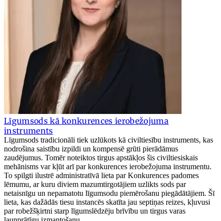
Līgumsods kā konkurences ierobežojuma
instruments
Līgumsods tradicionāli tiek uzlūkots kā civiltiesību instruments, kas
nodrošina saistību izpildi un kompensē grūti pierādāmus
zaudējumus. Tomēr noteiktos tirgus apstākļos šis civiltiesiskais
mehānisms var kļūt arī par konkurences ierobežojuma instrumentu.
To spilgti ilustrē administratīvā lieta par Konkurences padomes
lēmumu, ar kuru diviem mazumtirgotājiem uzlikts sods par
netaisnīgu un nepamatotu līgumsodu piemērošanu piegādātājiem. Šī
lieta, kas dažādās tiesu instancēs skatīta jau septiņas reizes, kļuvusi
par robežšķirtni starp līgumslēdzēju brīvību un tirgus varas
ļaunprātīgu izmantošanu.