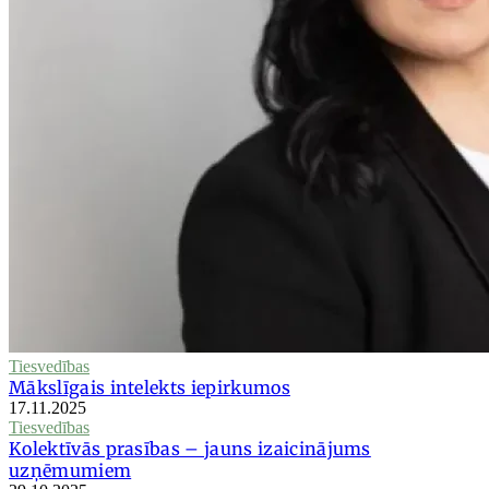
Tiesvedības
Mākslīgais intelekts iepirkumos
17.11.2025
Tiesvedības
Kolektīvās prasības – jauns izaicinājums
uzņēmumiem