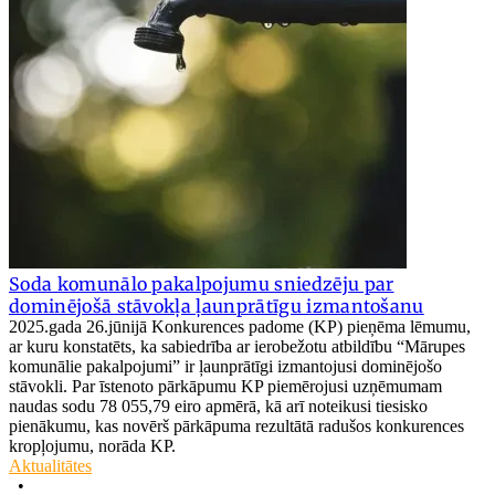
Soda komunālo pakalpojumu sniedzēju par
dominējošā stāvokļa ļaunprātīgu izmantošanu
2025.gada 26.jūnijā Konkurences padome (KP) pieņēma lēmumu,
ar kuru konstatēts, ka sabiedrība ar ierobežotu atbildību “Mārupes
komunālie pakalpojumi” ir ļaunprātīgi izmantojusi dominējošo
stāvokli. Par īstenoto pārkāpumu KP piemērojusi uzņēmumam
naudas sodu 78 055,79 eiro apmērā, kā arī noteikusi tiesisko
pienākumu, kas novērš pārkāpuma rezultātā radušos konkurences
kropļojumu, norāda KP.
Aktualitātes
•