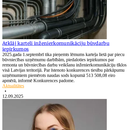
Atklāj karteli inženierkomunikāciju būvdarbu
iepirkumos
2025.gada 1.septembrī tika pieņemts lēmums karteļa lietā par piecu
būvniecības uzņēmumu darbībām, piedaloties iepirkumos par
remonta un būvniecības darbu veikšanu inženierkomunikāciju tīklos
visā Latvijas teritorijā. Par īstenoto konkurences tiesību pārkāpumu
uzņēmumiem piemērots naudas sods kopumā 513 508,08 eiro
apmērā, informē Konkurences padome.
Aktualitātes
•
12.09.2025