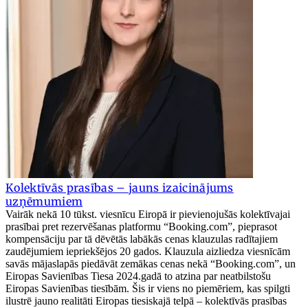
Kolektīvās prasības – jauns izaicinājums
uzņēmumiem
Vairāk nekā 10 tūkst. viesnīcu Eiropā ir pievienojušās kolektīvajai
prasībai pret rezervēšanas platformu “Booking.com”, pieprasot
kompensāciju par tā dēvētās labākās cenas klauzulas radītajiem
zaudējumiem iepriekšējos 20 gados. Klauzula aizliedza viesnīcām
savās mājaslapās piedāvāt zemākas cenas nekā “Booking.com”, un
Eiropas Savienības Tiesa 2024.gadā to atzina par neatbilstošu
Eiropas Savienības tiesībām. Šis ir viens no piemēriem, kas spilgti
ilustrē jauno realitāti Eiropas tiesiskajā telpā – kolektīvās prasības