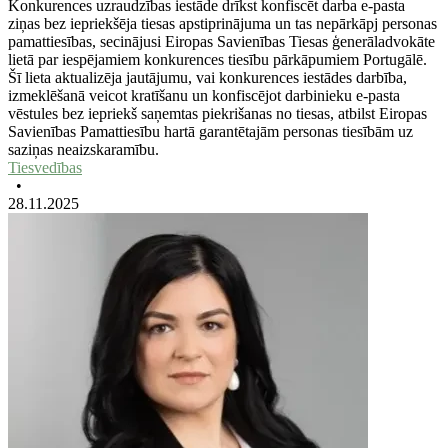
Konkurences uzraudzības iestāde drīkst konfiscēt darba e-pasta
ziņas bez iepriekšēja tiesas apstiprinājuma un tas nepārkāpj personas
pamattiesības, secinājusi Eiropas Savienības Tiesas ģenerāladvokāte
lietā par iespējamiem konkurences tiesību pārkāpumiem Portugālē.
Šī lieta aktualizēja jautājumu, vai konkurences iestādes darbība,
izmeklēšanā veicot kratīšanu un konfiscējot darbinieku e-pasta
vēstules bez iepriekš saņemtas piekrišanas no tiesas, atbilst Eiropas
Savienības Pamattiesību hartā garantētajām personas tiesībām uz
saziņas neaizskaramību.
Tiesvedības
•
28.11.2025