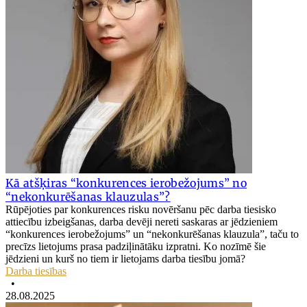
Kā atšķiras “konkurences ierobežojums” no
“nekonkurēšanas klauzulas”?
Rūpējoties par konkurences risku novēršanu pēc darba tiesisko
attiecību izbeigšanas, darba devēji nereti saskaras ar jēdzieniem
“konkurences ierobežojums” un “nekonkurēšanas klauzula”, taču to
precīzs lietojums prasa padziļinātāku izpratni. Ko nozīmē šie
jēdzieni un kurš no tiem ir lietojams darba tiesību jomā?
Darba tiesības
•
28.08.2025