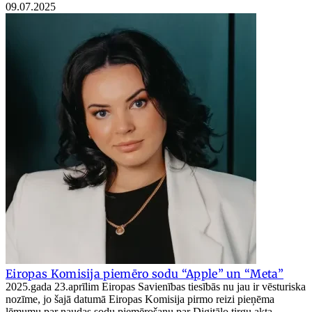
09.07.2025
Eiropas Komisija piemēro sodu “Apple” un “Meta”
2025.gada 23.aprīlim Eiropas Savienības tiesībās nu jau ir vēsturiska
nozīme, jo šajā datumā Eiropas Komisija pirmo reizi pieņēma
lēmumu par naudas sodu piemērošanu par Digitālo tirgu akta