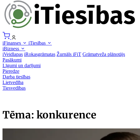
iFinanses
iTiesības
iBizness
iVeidlapas
iRokasgrāmatas
Žurnāls iFiT
Grāmatveža plānotājs
Pasākumi
Līgumi un darījumi
Pieredze
Darba tiesības
Lietvedība
Tiesvedības
Tēma: konkurence