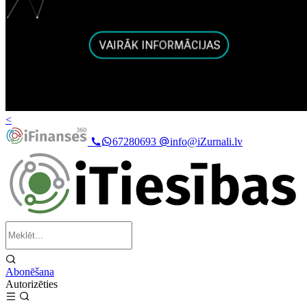
<
67280693
info@iZurnali.lv
Abonēšana
Autorizēties