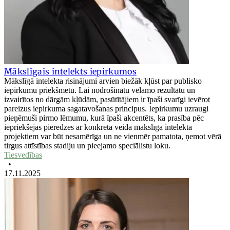
Mākslīgais intelekts iepirkumos
Mākslīgā intelekta risinājumi arvien biežāk kļūst par publisko
iepirkumu priekšmetu. Lai nodrošinātu vēlamo rezultātu un
izvairītos no dārgām kļūdām, pasūtītājiem ir īpaši svarīgi ievērot
pareizus iepirkuma sagatavošanas principus. Iepirkumu uzraugi
pieņēmuši pirmo lēmumu, kurā īpaši akcentēts, ka prasība pēc
iepriekšējas pieredzes ar konkrēta veida mākslīgā intelekta
projektiem var būt nesamērīga un ne vienmēr pamatota, ņemot vērā
tirgus attīstības stadiju un pieejamo speciālistu loku.
Tiesvedības
•
17.11.2025