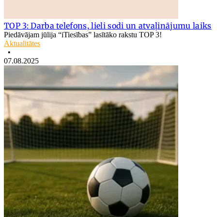
TOP 3: Darba telefons, lieli sodi un atvaļinājumu laiks
Piedāvājam jūlija “iTiesības” lasītāko rakstu TOP 3!
Aktualitātes
•
07.08.2025