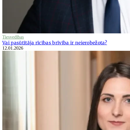
Tiesvedības
Vai pasūtītāja rīcības brīvība ir neierobežota?
12.01.2026