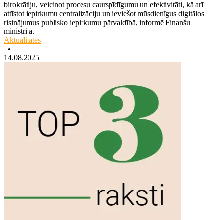
birokrātiju, veicinot procesu caurspīdīgumu un efektivitāti, kā arī
attīstot iepirkumu centralizāciju un ieviešot mūsdienīgus digitālos
risinājumus publisko iepirkumu pārvaldībā, informē Finanšu
ministrija.
Aktualitātes
•
14.08.2025