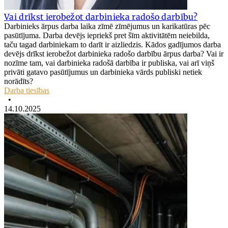
Vai drīkst ierobežot darbinieka radošo darbību?
Darbinieks ārpus darba laika zīmē zīmējumus un karikatūras pēc
pasūtījuma. Darba devējs iepriekš pret šīm aktivitātēm neiebilda,
taču tagad darbiniekam to darīt ir aizliedzis. Kādos gadījumos darba
devējs drīkst ierobežot darbinieka radošo darbību ārpus darba? Vai ir
nozīme tam, vai darbinieka radošā darbība ir publiska, vai arī viņš
privāti gatavo pasūtījumus un darbinieka vārds publiski netiek
norādīts?
Darba tiesības
•
14.10.2025