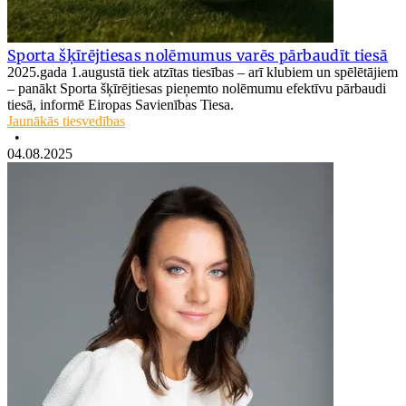
Sporta šķīrējtiesas nolēmumus varēs pārbaudīt tiesā
2025.gada 1.augustā tiek atzītas tiesības – arī klubiem un spēlētājiem
– panākt Sporta šķīrējtiesas pieņemto nolēmumu efektīvu pārbaudi
tiesā, informē Eiropas Savienības Tiesa.
Jaunākās tiesvedības
•
04.08.2025