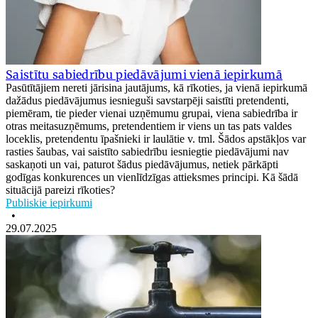
Saistītu sabiedrību piedāvājumi vienā iepirkumā
Pasūtītājiem nereti jārisina jautājums, kā rīkoties, ja vienā iepirkumā
dažādus piedāvājumus iesnieguši savstarpēji saistīti pretendenti,
piemēram, tie pieder vienai uzņēmumu grupai, viena sabiedrība ir
otras meitasuzņēmums, pretendentiem ir viens un tas pats valdes
loceklis, pretendentu īpašnieki ir laulātie v. tml. Šādos apstākļos var
rasties šaubas, vai saistīto sabiedrību iesniegtie piedāvājumi nav
saskaņoti un vai, paturot šādus piedāvājumus, netiek pārkāpti
godīgas konkurences un vienlīdzīgas attieksmes principi. Kā šādā
situācijā pareizi rīkoties?
Publiskie iepirkumi
•
29.07.2025