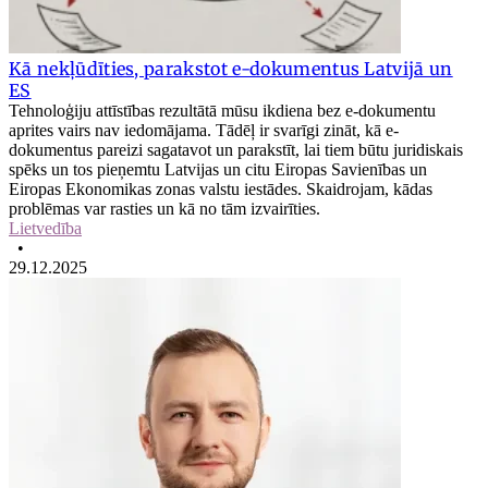
Kā nekļūdīties, parakstot e-dokumentus Latvijā un
ES
Tehnoloģiju attīstības rezultātā mūsu ikdiena bez e-dokumentu
aprites vairs nav iedomājama. Tādēļ ir svarīgi zināt, kā e-
dokumentus pareizi sagatavot un parakstīt, lai tiem būtu juridiskais
spēks un tos pieņemtu Latvijas un citu Eiropas Savienības un
Eiropas Ekonomikas zonas valstu iestādes. Skaidrojam, kādas
problēmas var rasties un kā no tām izvairīties.
Lietvedība
•
29.12.2025