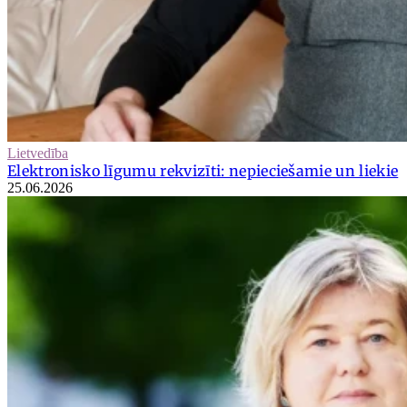
Lietvedība
Elektronisko līgumu rekvizīti: nepieciešamie un liekie
25.06.2026