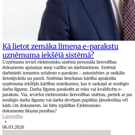
Kā lietot zemāka līmeņa e-parakstu
uzņēmuma iekšējā sistēmā?
Uzņēmums ievieš elektronisku sistēmu personāla lietvedības
dokumentu apmaiņai starp vadību un darbiniekiem. Sistēmā
darbinieki izmantos uzlaboto e-parakstu – autorizēsies ar unikālu
lietotājvārdu un paroli. Sistēmas lietošanas kārtība aprakstīta
uzņēmuma iekšējās kārtības noteikumos, kas ir saskaņā ar noslēgto
darba līgumu. Darba līgums parakstīts ar roku vai kvalificētu e-
parakstu. Vai, ieviešot elektronisko lietvedības sistēmu, pietiek ar jau
noslēgto darba līgumu vai darba devējam papildus jānodrošina vēl
kāds cits dokuments, lai būtu izpildītas Elektronisko
dokumentu likuma prasības?
Lietvedība
•
06.03.2026