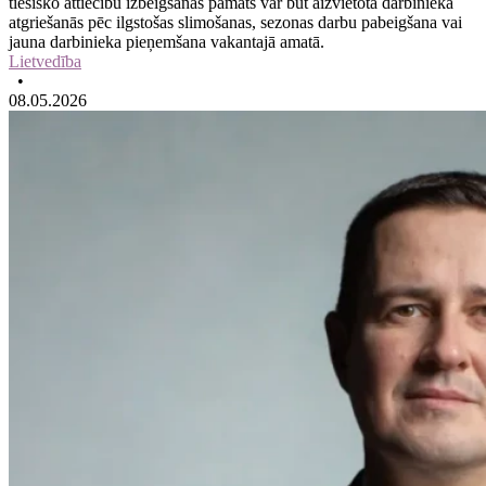
tiesisko attiecību izbeigšanas pamats var būt aizvietotā darbinieka
atgriešanās pēc ilgstošas slimošanas, sezonas darbu pabeigšana vai
jauna darbinieka pieņemšana vakantajā amatā.
Lietvedība
•
08.05.2026