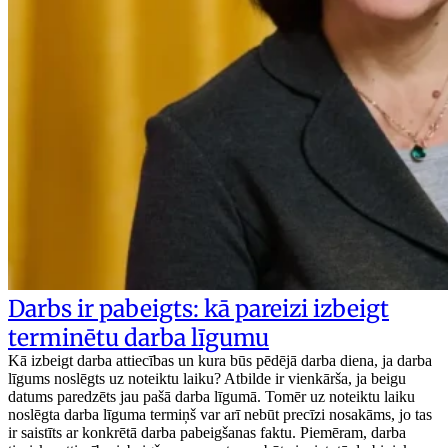
Darbs ir pabeigts: kā pareizi izbeigt
terminētu darba līgumu
Kā izbeigt darba attiecības un kura būs pēdējā darba diena, ja darba
līgums noslēgts uz noteiktu laiku? Atbilde ir vienkārša, ja beigu
datums paredzēts jau pašā darba līgumā. Tomēr uz noteiktu laiku
noslēgta darba līguma termiņš var arī nebūt precīzi nosakāms, jo tas
ir saistīts ar konkrētā darba pabeigšanas faktu. Piemēram, darba