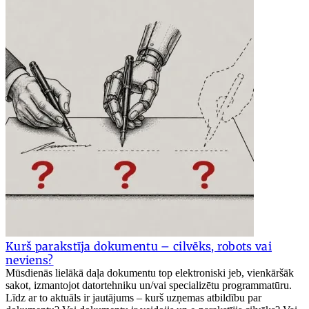
Kurš parakstīja dokumentu – cilvēks, robots vai
neviens?
Mūsdienās lielākā daļa dokumentu top elektroniski jeb, vienkāršāk
sakot, izmantojot datortehniku un/vai specializētu programmatūru.
Līdz ar to aktuāls ir jautājums – kurš uzņemas atbildību par