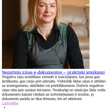
Negatīvās ziņas e-dokumentos – praktiski ieteikumi
Negatīvu ziņu nosūtīšana vienmēr ir izaicinājums, kas prasa gan
lietišķumu, gan cieņu pret adresātu. Visbiežāk šādas ziņas ir atbildes
uz iesniegumiem, sūdzībām vai priekšlikumiem. Dažreiz negatīvas
ziņas sūta pats saziņas iniciators. Neatkarīgi no situācijas šāda veida
dokumentos katram vārdam un noformējumam ir nozīme, jo
dokuments parāda ne tikai lēmumu, bet arī attieksmi.
Lietvedība
•