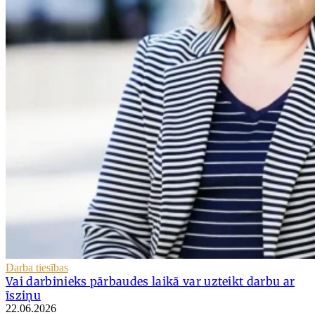
Darba tiesības
Vai darbinieks pārbaudes laikā var uzteikt darbu ar
īsziņu
22.06.2026