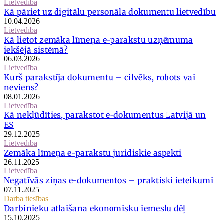
Lietvedība
Kā pāriet uz digitālu personāla dokumentu lietvedību
10.04.2026
Lietvedība
Kā lietot zemāka līmeņa e-parakstu uzņēmuma
iekšējā sistēmā?
06.03.2026
Lietvedība
Kurš parakstīja dokumentu – cilvēks, robots vai
neviens?
08.01.2026
Lietvedība
Kā nekļūdīties, parakstot e-dokumentus Latvijā un
ES
29.12.2025
Lietvedība
Zemāka līmeņa e-parakstu juridiskie aspekti
26.11.2025
Lietvedība
Negatīvās ziņas e-dokumentos – praktiski ieteikumi
07.11.2025
Darba tiesības
Darbinieku atlaišana ekonomisku iemeslu dēļ
15.10.2025