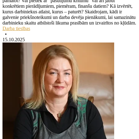
pamatot? Vai pietiek ar “pasūtījumu kritumu” vai arī jābūt
konkrētiem pierādījumiem, piemēram, finanšu datiem? Kā izvērtēt,
kurus darbiniekus atlaist, kurus – paturēt? Skaidrojam, kādi ir
galvenie priekšnoteikumi un darba devēja pienākumi, lai samazinātu
darbinieku skaitu atbilstoši likuma prasībām un izvairītos no kļūdām.
Darba tiesības
•
15.10.2025