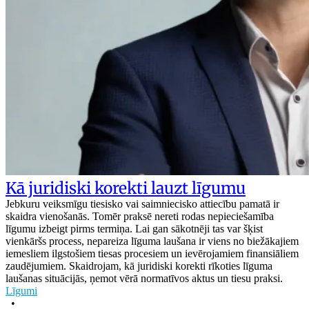
Kā juridiski korekti lauzt līgumu
Jebkuru veiksmīgu tiesisko vai saimniecisko attiecību pamatā ir
skaidra vienošanās. Tomēr praksē nereti rodas nepieciešamība
līgumu izbeigt pirms termiņa. Lai gan sākotnēji tas var šķist
vienkāršs process, nepareiza līguma laušana ir viens no biežākajiem
iemesliem ilgstošiem tiesas procesiem un ievērojamiem finansiāliem
zaudējumiem. Skaidrojam, kā juridiski korekti rīkoties līguma
laušanas situācijās, ņemot vērā normatīvos aktus un tiesu praksi.
Līgumi
•