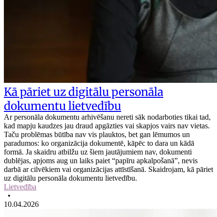
Kā pāriet uz digitālu personāla
dokumentu lietvedību
Ar personāla dokumentu arhivēšanu nereti sāk nodarboties tikai tad,
kad mapju kaudzes jau draud apgāzties vai skapjos vairs nav vietas.
Taču problēmas būtība nav vis plauktos, bet gan lēmumos un
paradumos: ko organizācija dokumentē, kāpēc to dara un kādā
formā. Ja skaidru atbilžu uz šiem jautājumiem nav, dokumenti
dublējas, apjoms aug un laiks paiet “papīru apkalpošanā”, nevis
darbā ar cilvēkiem vai organizācijas attīstīšanā. Skaidrojam, kā pāriet
uz digitālu personāla dokumentu lietvedību.
Lietvedība
•
10.04.2026