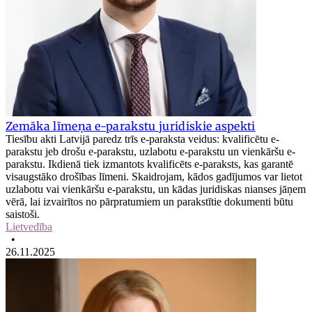
Zemāka līmeņa e-parakstu juridiskie aspekti
Tiesību akti Latvijā paredz trīs e-paraksta veidus: kvalificētu e-
parakstu jeb drošu e-parakstu, uzlabotu e-parakstu un vienkāršu e-
parakstu. Ikdienā tiek izmantots kvalificēts e-paraksts, kas garantē
visaugstāko drošības līmeni. Skaidrojam, kādos gadījumos var lietot
uzlabotu vai vienkāršu e-parakstu, un kādas juridiskas nianses jāņem
vērā, lai izvairītos no pārpratumiem un parakstītie dokumenti būtu
saistoši.
Lietvedība
•
26.11.2025