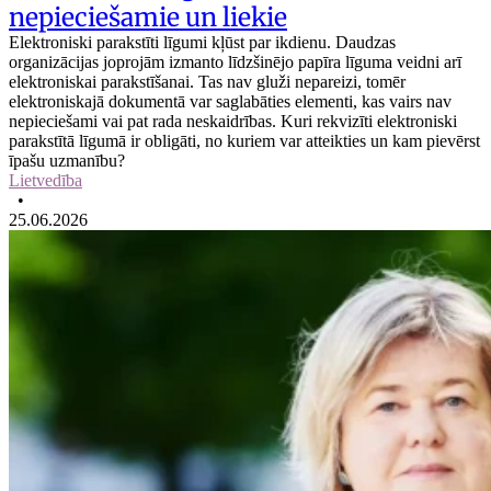
nepieciešamie un liekie
Elektroniski parakstīti līgumi kļūst par ikdienu. Daudzas
organizācijas joprojām izmanto līdzšinējo papīra līguma veidni arī
elektroniskai parakstīšanai. Tas nav gluži nepareizi, tomēr
elektroniskajā dokumentā var saglabāties elementi, kas vairs nav
nepieciešami vai pat rada neskaidrības. Kuri rekvizīti elektroniski
parakstītā līgumā ir obligāti, no kuriem var atteikties un kam pievērst
īpašu uzmanību?
Lietvedība
•
25.06.2026