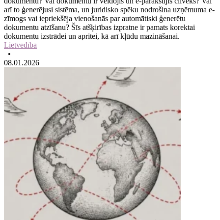
dokumentu? Vai dokumentu ir veidojis un e-parakstījis cilvēks? Vai
arī to ģenerējusi sistēma, un juridisko spēku nodrošina uzņēmuma e-
zīmogs vai iepriekšēja vienošanās par automātiski ģenerētu
dokumentu atzīšanu? Šīs atšķirības izpratne ir pamats korektai
dokumentu izstrādei un apritei, kā arī kļūdu mazināšanai.
Lietvedība
•
08.01.2026