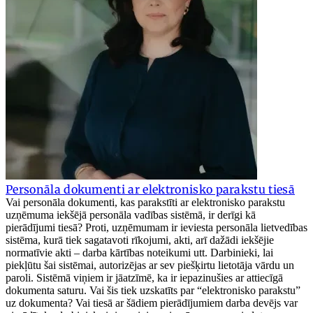
Personāla dokumenti ar elektronisko parakstu tiesā
Vai personāla dokumenti, kas parakstīti ar elektronisko parakstu
uzņēmuma iekšējā personāla vadības sistēmā, ir derīgi kā
pierādījumi tiesā? Proti, uzņēmumam ir ieviesta personāla lietvedības
sistēma, kurā tiek sagatavoti rīkojumi, akti, arī dažādi iekšējie
normatīvie akti – darba kārtības noteikumi utt. Darbinieki, lai
piekļūtu šai sistēmai, autorizējas ar sev piešķirtu lietotāja vārdu un
paroli. Sistēmā viņiem ir jāatzīmē, ka ir iepazinušies ar attiecīgā
dokumenta saturu. Vai šis tiek uzskatīts par “elektronisko parakstu”
uz dokumenta? Vai tiesā ar šādiem pierādījumiem darba devējs var