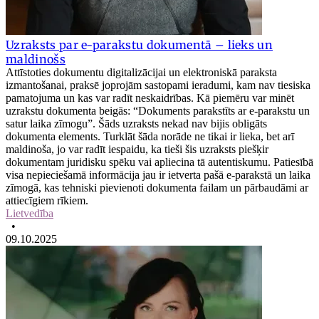
Uzraksts par e-parakstu dokumentā – lieks un
maldinošs
Attīstoties dokumentu digitalizācijai un elektroniskā paraksta
izmantošanai, praksē joprojām sastopami ieradumi, kam nav tiesiska
pamatojuma un kas var radīt neskaidrības. Kā piemēru var minēt
uzrakstu dokumenta beigās: “Dokuments parakstīts ar e-parakstu un
satur laika zīmogu”. Šāds uzraksts nekad nav bijis obligāts
dokumenta elements. Turklāt šāda norāde ne tikai ir lieka, bet arī
maldinoša, jo var radīt iespaidu, ka tieši šis uzraksts piešķir
dokumentam juridisku spēku vai apliecina tā autentiskumu. Patiesībā
visa nepieciešamā informācija jau ir ietverta pašā e-parakstā un laika
zīmogā, kas tehniski pievienoti dokumenta failam un pārbaudāmi ar
attiecīgiem rīkiem.
Lietvedība
•
09.10.2025