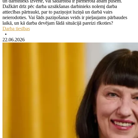
un darbinieks izvērtē, vai sadarbība ir piemērota abām pusēm.
Dažkārt drīz pēc darba uzsākšanas darbinieks nolemj darba
attiecības pārtraukt, par to paziņojot īsziņā un darbā vairs
neierodoties. Vai šāds paziņošanas veids ir pieļaujams pārbaudes
laikā, un kā darba devējam šādā situācijā pareizi rīkoties?
Darba tiesības
•
22.06.2026