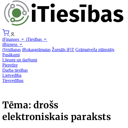
iFinanses
iTiesības
iBizness
iVeidlapas
iRokasgrāmatas
Žurnāls iFiT
Grāmatveža plānotājs
Pasākumi
Līgumi un darījumi
Pieredze
Darba tiesības
Lietvedība
Tiesvedības
Tēma: drošs
elektroniskais paraksts