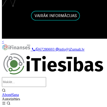
<
67280693
info@iZurnali.lv
Abonēšana
Autorizēties