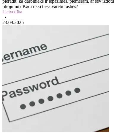
pierādīt, ka darbinieks ir iepazinies, piemēram, ar sev izdotu
rīkojumu? Kādi riski tiesā varētu rasties?
Lietvedība
•
23.09.2025