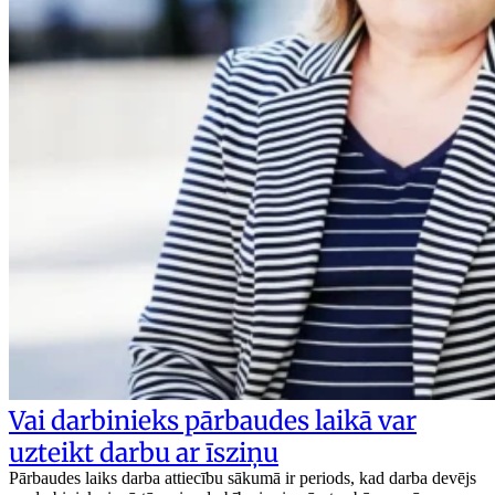
Vai darbinieks pārbaudes laikā var
uzteikt darbu ar īsziņu
Pārbaudes laiks darba attiecību sākumā ir periods, kad darba devējs