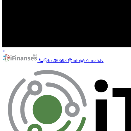
<
67280693
info@iZurnali.lv