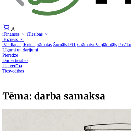
iFinanses
iTiesības
iBizness
iVeidlapas
iRokasgrāmatas
Žurnāls iFiT
Grāmatveža plānotājs
Pasāk
Līgumi un darījumi
Pieredze
Darba tiesības
Lietvedība
Tiesvedības
Tēma: darba samaksa