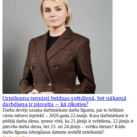
Uzteikuma termiņš beidzas svētdienā, bet nākamā
darbdiena ir pārcelta – kā rīkoties?
Darba devējs uzsaka darbiniekam darba līgumu, par to brīdinot
vienu mēnesi iepriekš – 2026.gada 22.maijā. Kura darbiniekam ir
pēdējā darba diena, ņemot vērā, ka 21.jūnijs ir svētdiena, 22.jūnijs ir
pārcelta darba diena, bet 23. un 24.jūnijs – svētku dienas? Kādu
darba līguma izbeigšanas datumu norādīt uzteikumā?