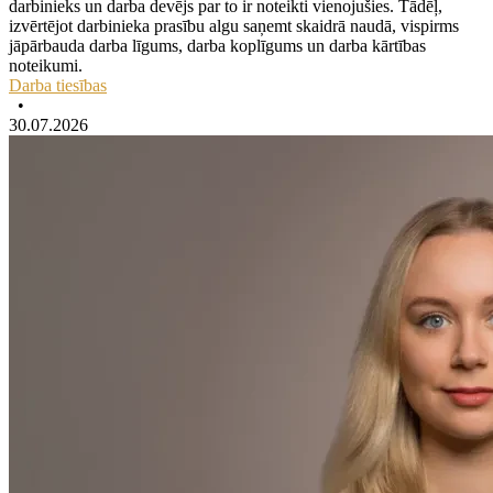
darbinieks un darba devējs par to ir noteikti vienojušies. Tādēļ,
izvērtējot darbinieka prasību algu saņemt skaidrā naudā, vispirms
jāpārbauda darba līgums, darba koplīgums un darba kārtības
noteikumi.
Darba tiesības
•
30.07.2026