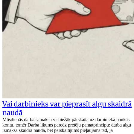
Vai darbinieks var pieprasīt algu skaidrā
naudā
Mūsdienās darba samaksu visbiežāk pārskaita uz darbinieka bankas
kontu, tomēr Darba likums paredz pretēju pamatprincipu: darba algu
izmaksā skaidrā naudā, bet pārskaitījums pieļaujams tad, ja