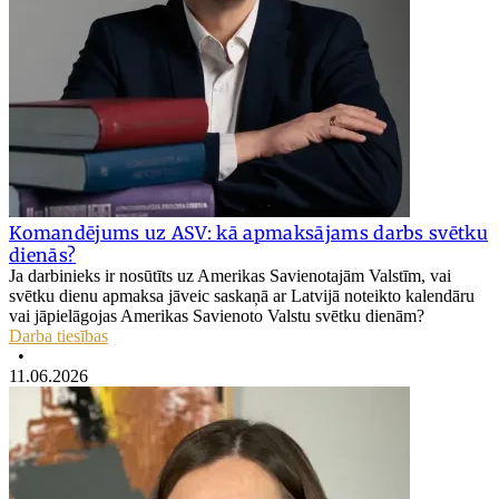
Komandējums uz ASV: kā apmaksājams darbs svētku
dienās?
Ja darbinieks ir nosūtīts uz Amerikas Savienotajām Valstīm, vai
svētku dienu apmaksa jāveic saskaņā ar Latvijā noteikto kalendāru
vai jāpielāgojas Amerikas Savienoto Valstu svētku dienām?
Darba tiesības
•
11.06.2026