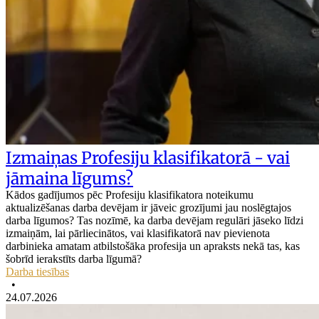
Izmaiņas Profesiju klasifikatorā - vai
jāmaina līgums?
Kādos gadījumos pēc Profesiju klasifikatora noteikumu
aktualizēšanas darba devējam ir jāveic grozījumi jau noslēgtajos
darba līgumos? Tas nozīmē, ka darba devējam regulāri jāseko līdzi
izmaiņām, lai pārliecinātos, vai klasifikatorā nav pievienota
darbinieka amatam atbilstošāka profesija un apraksts nekā tas, kas
šobrīd ierakstīts darba līgumā?
Darba tiesības
•
24.07.2026