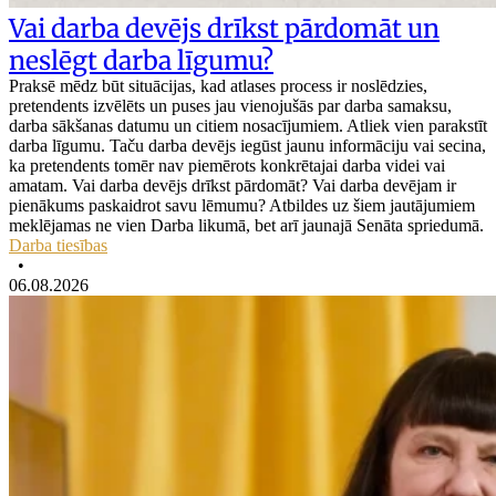
Vai darba devējs drīkst pārdomāt un
neslēgt darba līgumu?
Praksē mēdz būt situācijas, kad atlases process ir noslēdzies,
pretendents izvēlēts un puses jau vienojušās par darba samaksu,
darba sākšanas datumu un citiem nosacījumiem. Atliek vien parakstīt
darba līgumu. Taču darba devējs iegūst jaunu informāciju vai secina,
ka pretendents tomēr nav piemērots konkrētajai darba videi vai
amatam. Vai darba devējs drīkst pārdomāt? Vai darba devējam ir
pienākums paskaidrot savu lēmumu? Atbildes uz šiem jautājumiem
meklējamas ne vien Darba likumā, bet arī jaunajā Senāta spriedumā.
Darba tiesības
•
06.08.2026