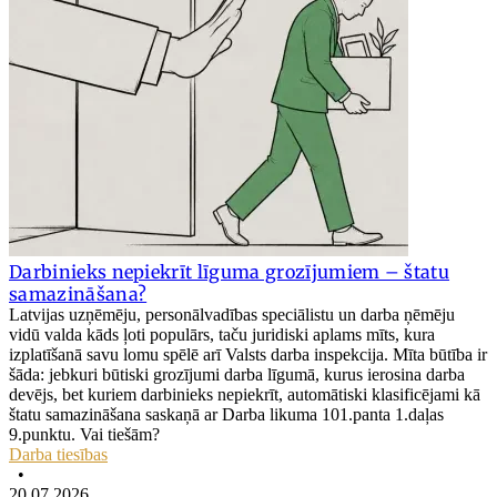
Darbinieks nepiekrīt līguma grozījumiem – štatu
samazināšana?
Latvijas uzņēmēju, personālvadības speciālistu un darba ņēmēju
vidū valda kāds ļoti populārs, taču juridiski aplams mīts, kura
izplatīšanā savu lomu spēlē arī Valsts darba inspekcija. Mīta būtība ir
šāda: jebkuri būtiski grozījumi darba līgumā, kurus ierosina darba
devējs, bet kuriem darbinieks nepiekrīt, automātiski klasificējami kā
štatu samazināšana saskaņā ar Darba likuma 101.panta 1.daļas
9.punktu. Vai tiešām?
Darba tiesības
•
20.07.2026