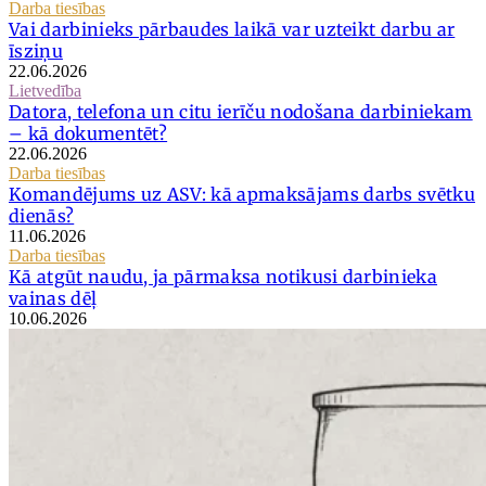
Darba tiesības
Vai darbinieks pārbaudes laikā var uzteikt darbu ar
īsziņu
22.06.2026
Lietvedība
Datora, telefona un citu ierīču nodošana darbiniekam
– kā dokumentēt?
22.06.2026
Darba tiesības
Komandējums uz ASV: kā apmaksājams darbs svētku
dienās?
11.06.2026
Darba tiesības
Kā atgūt naudu, ja pārmaksa notikusi darbinieka
vainas dēļ
10.06.2026