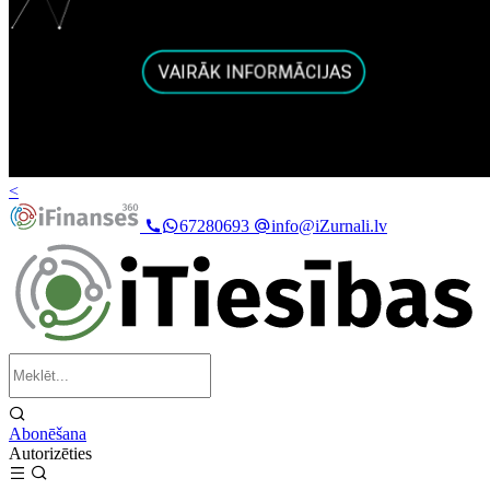
<
67280693
info@iZurnali.lv
Abonēšana
Autorizēties