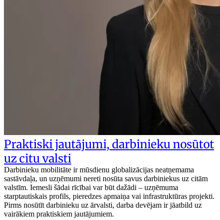
Praktiski jautājumi, darbinieku nosūtot
uz citu valsti
Darbinieku mobilitāte ir mūsdienu globalizācijas neatņemama
sastāvdaļa, un uzņēmumi nereti nosūta savus darbiniekus uz citām
valstīm. Iemesli šādai rīcībai var būt dažādi – uzņēmuma
starptautiskais profils, pieredzes apmaiņa vai infrastruktūras projekti.
Pirms nosūtīt darbinieku uz ārvalsti, darba devējam ir jāatbild uz
vairākiem praktiskiem jautājumiem.