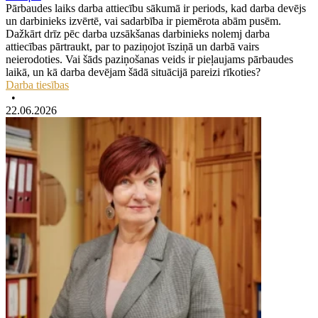
Pārbaudes laiks darba attiecību sākumā ir periods, kad darba devējs
un darbinieks izvērtē, vai sadarbība ir piemērota abām pusēm.
Dažkārt drīz pēc darba uzsākšanas darbinieks nolemj darba
attiecības pārtraukt, par to paziņojot īsziņā un darbā vairs
neierodoties. Vai šāds paziņošanas veids ir pieļaujams pārbaudes
laikā, un kā darba devējam šādā situācijā pareizi rīkoties?
Darba tiesības
•
22.06.2026