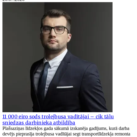
11 000 eiro sods trolejbusa vadītājai – cik tālu
sniedzas darbinieka atbildība
Plašsaziņas līdzekļos gada sākumā izskanēja gadījums, kurā darba
devējs pieprasīja trolejbusa vadītājai segt transportlīdzekļa remonta