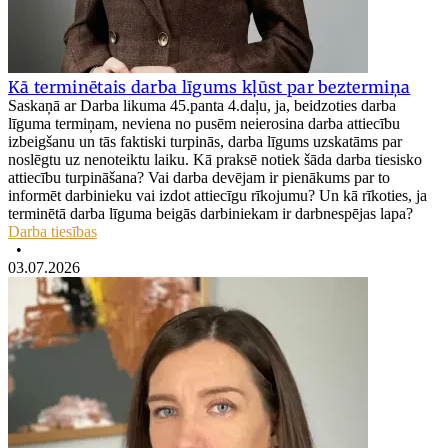
Kā terminētais darba līgums kļūst par beztermiņa
Saskaņā ar Darba likuma 45.panta 4.daļu, ja, beidzoties darba
līguma termiņam, neviena no pusēm neierosina darba attiecību
izbeigšanu un tās faktiski turpinās, darba līgums uzskatāms par
noslēgtu uz nenoteiktu laiku. Kā praksē notiek šāda darba tiesisko
attiecību turpināšana? Vai darba devējam ir pienākums par to
informēt darbinieku vai izdot attiecīgu rīkojumu? Un kā rīkoties, ja
terminētā darba līguma beigās darbiniekam ir darbnespējas lapa?
Darba tiesības
•
03.07.2026