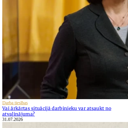
Darba tiesības
Vai ārkārtas situācijā darbinieku var atsaukt no
atvaļinājuma?
31.07.2026