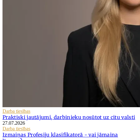
Darba tiesības
Praktiski jautājumi, darbinieku nosūtot uz citu valsti
27.07.2026
Darba tiesības
Izmaiņas Profesiju klasifikatorā - vai jāmaina