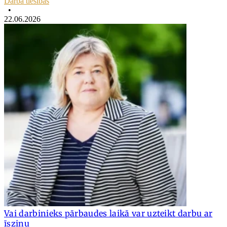
Darba tiesības
•
22.06.2026
Vai darbinieks pārbaudes laikā var uzteikt darbu ar
īsziņu