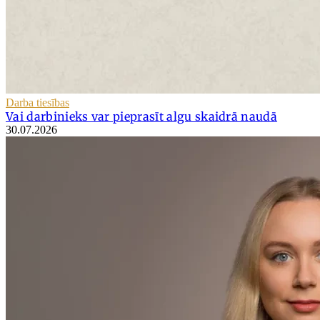
Darba tiesības
Vai darbinieks var pieprasīt algu skaidrā naudā
30.07.2026