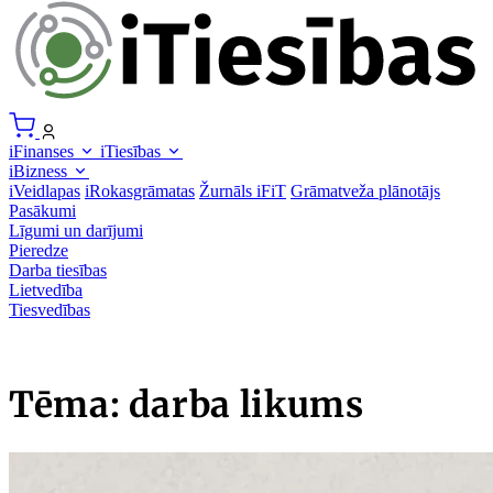
iFinanses
iTiesības
iBizness
iVeidlapas
iRokasgrāmatas
Žurnāls iFiT
Grāmatveža plānotājs
Pasākumi
Līgumi un darījumi
Pieredze
Darba tiesības
Lietvedība
Tiesvedības
Tēma: darba likums