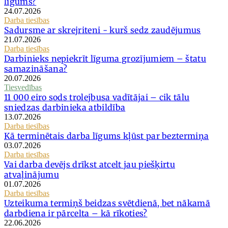
līgums?
24.07.2026
Darba tiesības
Sadursme ar skrejriteni - kurš sedz zaudējumus
21.07.2026
Darba tiesības
Darbinieks nepiekrīt līguma grozījumiem – štatu
samazināšana?
20.07.2026
Tiesvedības
11 000 eiro sods trolejbusa vadītājai – cik tālu
sniedzas darbinieka atbildība
13.07.2026
Darba tiesības
Kā terminētais darba līgums kļūst par beztermiņa
03.07.2026
Darba tiesības
Vai darba devējs drīkst atcelt jau piešķirtu
atvaļinājumu
01.07.2026
Darba tiesības
Uzteikuma termiņš beidzas svētdienā, bet nākamā
darbdiena ir pārcelta – kā rīkoties?
22.06.2026