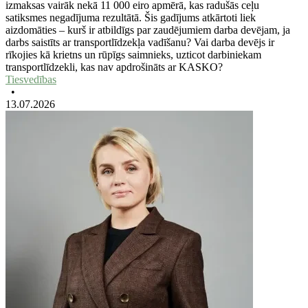
izmaksas vairāk nekā 11 000 eiro apmērā, kas radušās ceļu
satiksmes negadījuma rezultātā. Šis gadījums atkārtoti liek
aizdomāties – kurš ir atbildīgs par zaudējumiem darba devējam, ja
darbs saistīts ar transportlīdzekļa vadīšanu? Vai darba devējs ir
rīkojies kā krietns un rūpīgs saimnieks, uzticot darbiniekam
transportlīdzekli, kas nav apdrošināts ar KASKO?
Tiesvedības
•
13.07.2026