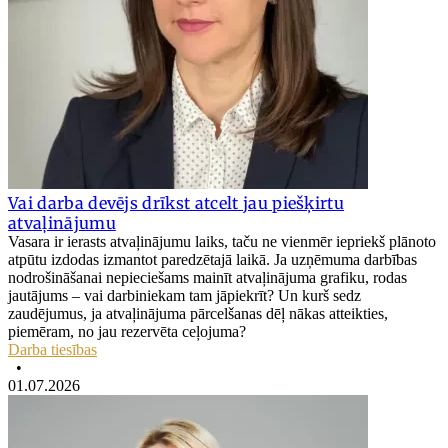
Vai darba devējs drīkst atcelt jau piešķirtu
atvaļinājumu
Vasara ir ierasts atvaļinājumu laiks, taču ne vienmēr iepriekš plānoto
atpūtu izdodas izmantot paredzētajā laikā. Ja uzņēmuma darbības
nodrošināšanai nepieciešams mainīt atvaļinājuma grafiku, rodas
jautājums – vai darbiniekam tam jāpiekrīt? Un kurš sedz
zaudējumus, ja atvaļinājuma pārcelšanas dēļ nākas atteikties,
piemēram, no jau rezervēta ceļojuma?
Darba tiesības
•
01.07.2026