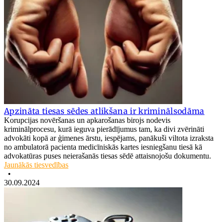
Apzināta tiesas sēdes atlikšana ir kriminālsodāma
Korupcijas novēršanas un apkarošanas birojs nodevis
kriminālprocesu, kurā ieguva pierādījumus tam, ka divi zvērināti
advokāti kopā ar ģimenes ārstu, iespējams, panākuši viltota izraksta
no ambulatorā pacienta medicīniskās kartes iesniegšanu tiesā kā
advokatūras puses neierašanās tiesas sēdē attaisnojošu dokumentu.
Jaunākās tiesvedības
•
30.09.2024