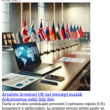
05.02.2025
Ārvalstu investori UR var iesniegt mazāk
dokumentus nekā līdz šim
Darbā ar ārvalstu juridiskajām personām Uzņēmumu reģistra (UR)
kompetencē ir pārliecināties, ka juridiskā persona tiešām pastāv un