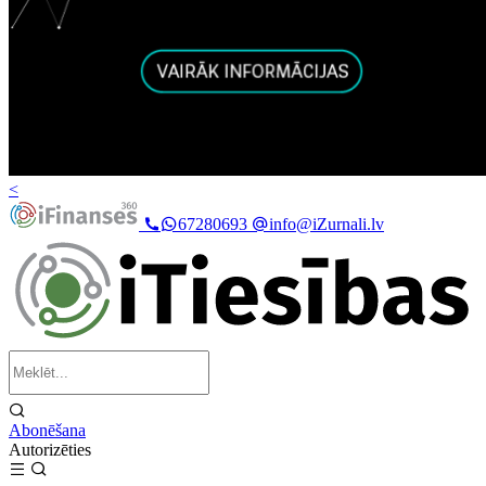
<
67280693
info@iZurnali.lv
Abonēšana
Autorizēties