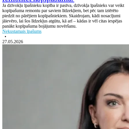
Ja dzīvokļu īpašnieku kopība ir pasīva, dzīvokļa īpašnieks var veikt
kopīpašuma remontu par saviem līdzekļiem, bet pēc tam iztērēto
piedzīt no pārējiem kopīpašniekiem. Skaidrojam, kādi nosacījumi
jāievēro, lai šos līdzekļus atgūtu, kā arī – kādas ir vēl citas iespējas
panākt kopīpašuma bojājumu novēršanu.
Nekustamais īpašums
•
27.05.2026