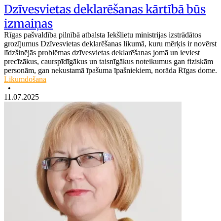
Dzīvesvietas deklarēšanas kārtībā būs
izmaiņas
Rīgas pašvaldība pilnībā atbalsta Iekšlietu ministrijas izstrādātos
grozījumus Dzīvesvietas deklarēšanas likumā, kuru mērķis ir novērst
līdzšinējās problēmas dzīvesvietas deklarēšanas jomā un ieviest
precīzākus, caurspīdīgākus un taisnīgākus noteikumus gan fiziskām
personām, gan nekustamā īpašuma īpašniekiem, norāda Rīgas dome.
Likumdošana
•
11.07.2025