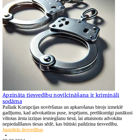
Apzināta tiesvedību novilcināšana ir krimināli
sodāma
Pašlaik Korupcijas novēršanas un apkarošanas birojs izmeklē
gadījumu, kad advokatūras puse, iespējams, pretlikumīgi panākusi
viltotas ārsta izziņas iesniegšanu tiesā, lai attaisnotu advokāta
nepiedalīšanos tiesas sēdē, kas būtiski paildzina tiesvedību.
Jaunākās tiesvedības
•