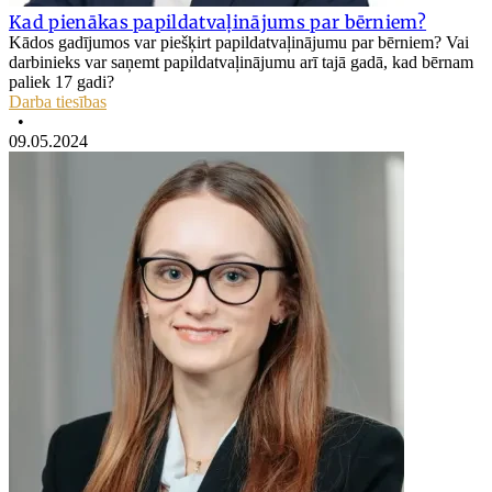
Kad pienākas papildatvaļinājums par bērniem?
Kādos gadījumos var piešķirt papildatvaļinājumu par bērniem? Vai
darbinieks var saņemt papildatvaļinājumu arī tajā gadā, kad bērnam
paliek 17 gadi?
Darba tiesības
•
09.05.2024