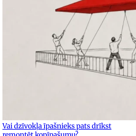
Vai dzīvokļa īpašnieks pats drīkst
remontēt kopīpašumu?