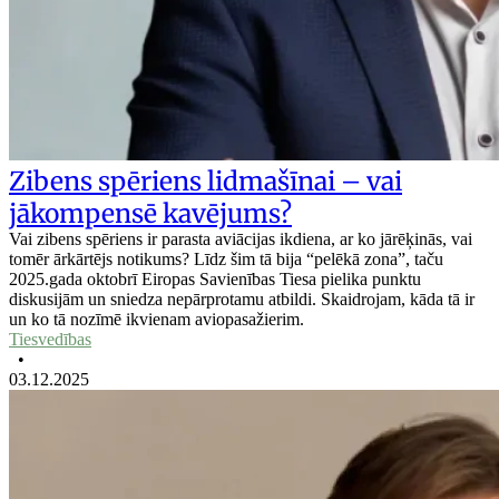
Zibens spēriens lidmašīnai – vai
jākompensē kavējums?
Vai zibens spēriens ir parasta aviācijas ikdiena, ar ko jārēķinās, vai
tomēr ārkārtējs notikums? Līdz šim tā bija “pelēkā zona”, taču
2025.gada oktobrī Eiropas Savienības Tiesa pielika punktu
diskusijām un sniedza nepārprotamu atbildi. Skaidrojam, kāda tā ir
un ko tā nozīmē ikvienam aviopasažierim.
Tiesvedības
•
03.12.2025