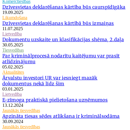
Komerctiesības
Dzīvesvietas deklarēšanas kārtība būs caurspīdīgāka
19.09.2025
Likumdošana
Dzīvesvietas deklarēšanas kārtībā būs izmaiņas
11.07.2025
Lietvedība
Dokumentu uzskaite un klasifikācijas shēma, 2.daļa
30.05.2025
Tiesvedības
Par kriminālprocesā nodarītu kaitējumu var prasīt
atlīdzinājumu
05.02.2025
Aktualitātes
Ārvalstu investori UR var iesniegt mazāk
dokumentus nekā līdz šim
03.01.2025
Lietvedība
E-zīmoga praktiskā pielietošana uzņēmumos
13.12.2024
Jaunākās tiesvedības
Apzināta tiesas sēdes atlikšana ir kriminālsodāma
30.09.2024
Jaunākās tiesvedības