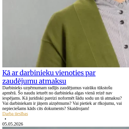
Kā ar darbinieku vienoties par
zaudējumu atmaksu
Darbinieks uzņēmumam radījis zaudējumus vairāku tūkstošu
apmērā. Šo naudu ieturēt no darbinieka algas vienā reizē nav
iespējams. Kā juridiski pareizi noformēt šādu sodu un tā atmaksu?
Vai darbiniekam ir jāņem aizņēmums? Vai pietiek ar rīkojumu, vai
nepieciešams kāds cits dokuments? Skaidrojam!
Darba tiesības
•
05.05.2026