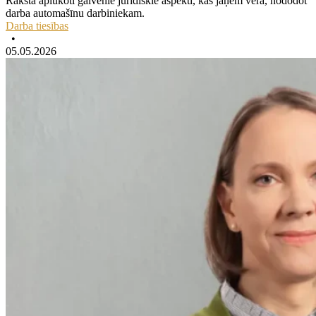
Rakstā aplūkoti galvenie juridiskie aspekti, kas jāņem vērā, nododot
darba automašīnu darbiniekam.
Darba tiesības
•
05.05.2026