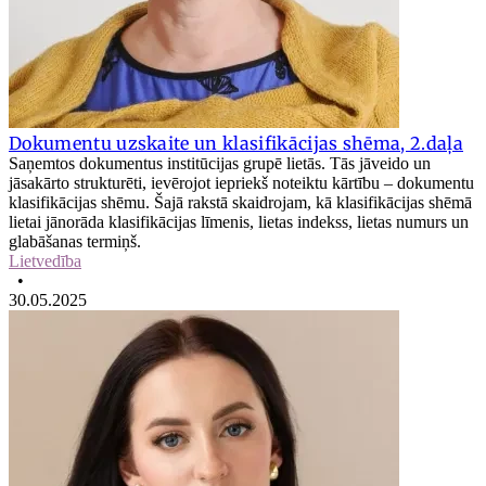
Dokumentu uzskaite un klasifikācijas shēma, 2.daļa
Saņemtos dokumentus institūcijas grupē lietās. Tās jāveido un
jāsakārto strukturēti, ievērojot iepriekš noteiktu kārtību – dokumentu
klasifikācijas shēmu. Šajā rakstā skaidrojam, kā klasifikācijas shēmā
lietai jānorāda klasifikācijas līmenis, lietas indekss, lietas numurs un
glabāšanas termiņš.
Lietvedība
•
30.05.2025