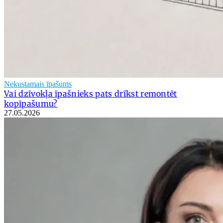
Nekustamais īpašums
Vai dzīvokļa īpašnieks pats drīkst remontēt
kopīpašumu?
27.05.2026