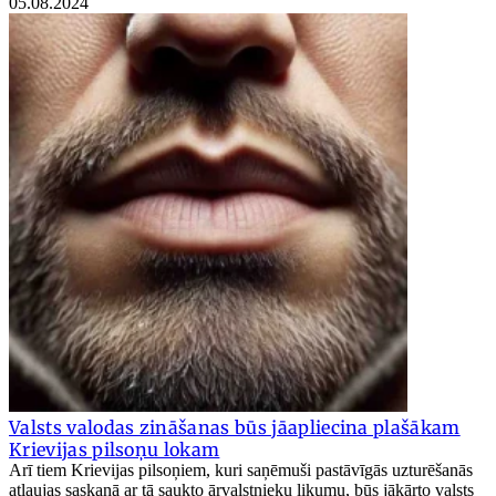
05.08.2024
Valsts valodas zināšanas būs jāapliecina plašākam
Krievijas pilsoņu lokam
Arī tiem Krievijas pilsoņiem, kuri saņēmuši pastāvīgās uzturēšanās
atļaujas saskaņā ar tā saukto ārvalstnieku likumu, būs jākārto valsts