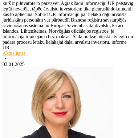
kurš ir pilnvarots to pārstāvēt. Agrāk šādu informāciju UR patstāvīgi
iegūt nevarēja, tāpēc ārvalstu investoriem tika pieprasīti dokumenti,
kas to apliecina. Šobrīd UR informāciju par lielāko daļu ārvalsts
juridiskām personām var pārbaudīt Biznesa reģistru savstarpējās
savienošanas sistēmā un Eiropas Savienības dalībvalstu, kā arī
Islandes, Lihtenšteinas, Norvēģijas oficiālajos reģistros, ja
informācija ir pieejama bez maksas. Šāda prakse būtiski atvieglo un
padara procesu lētāku lielākajai daļai ārvalstu investoru, informē
UR.
Aktualitātes
•
03.01.2025