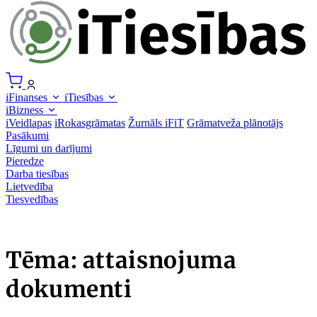
iFinanses
iTiesības
iBizness
iVeidlapas
iRokasgrāmatas
Žurnāls iFiT
Grāmatveža plānotājs
Pasākumi
Līgumi un darījumi
Pieredze
Darba tiesības
Lietvedība
Tiesvedības
Tēma: attaisnojuma
dokumenti