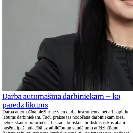
Darba automašīna darbiniekam – ko
paredz likums
Darba automašīna bieži ir ne vien darba instruments, bet arī papildu
labums darbiniekam. Taču praksē tās nodošana darbiniekam bieži
netiek skaidri noformēta. Tas rada būtiskus juridiskus riskus abām
pusēm, īpaši attiecībā uz atbildību un zaudējumu atlīdzināšanu.