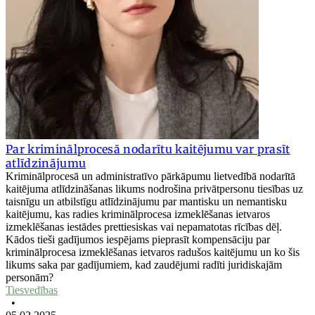
Par kriminālprocesā nodarītu kaitējumu var prasīt
atlīdzinājumu
Kriminālprocesā un administratīvo pārkāpumu lietvedībā nodarītā
kaitējuma atlīdzināšanas likums nodrošina privātpersonu tiesības uz
taisnīgu un atbilstīgu atlīdzinājumu par mantisku un nemantisku
kaitējumu, kas radies kriminālprocesa izmeklēšanas ietvaros
izmeklēšanas iestādes prettiesiskas vai nepamatotas rīcības dēļ.
Kādos tieši gadījumos iespējams pieprasīt kompensāciju par
kriminālprocesa izmeklēšanas ietvaros radušos kaitējumu un ko šis
likums saka par gadījumiem, kad zaudējumi radīti juridiskajām
personām?
Tiesvedības
•