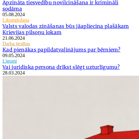
Apzināta tiesvedību novilcināšana ir krimināli
sodāma
05.08.2024
Likumdošana
Valsts valodas zināšanas būs jāapliecina plašākam
Krievijas pilsoņu lokam
21.06.2024
Darba tiesības
Kad pienākas papildatvaļinājums par bērniem?
09.05.2024
Līgumi
Vai juridiska persona drīkst slēgt uzturlīgumu?
28.03.2024