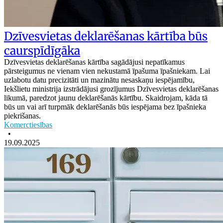
Dzīvesvietas deklarēšanas kārtība būs
caurspīdīgāka
Dzīvesvietas deklarēšanas kārtība sagādājusi nepatīkamus
pārsteigumus ne vienam vien nekustamā īpašuma īpašniekam. Lai
uzlabotu datu precizitāti un mazinātu nesaskaņu iespējamību,
Iekšlietu ministrija izstrādājusi grozījumus Dzīvesvietas deklarēšanas
likumā, paredzot jaunu deklarēšanās kārtību. Skaidrojam, kāda tā
būs un vai arī turpmāk deklarēšanās būs iespējama bez īpašnieka
piekrišanas.
Komerctiesības
•
19.09.2025