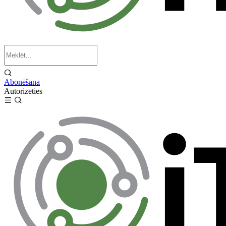
Abonēšana
Autorizēties