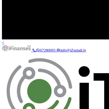
<
67280693
info@iZurnali.lv