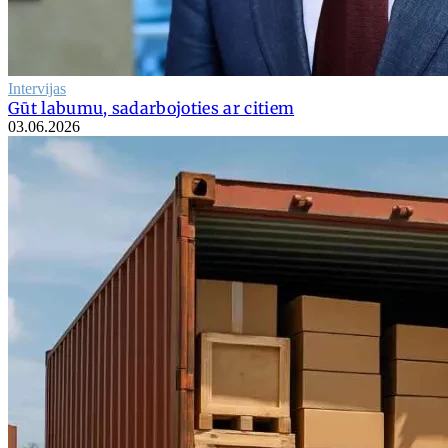
Intervijas
Gūt labumu, sadarbojoties ar citiem
03.06.2026