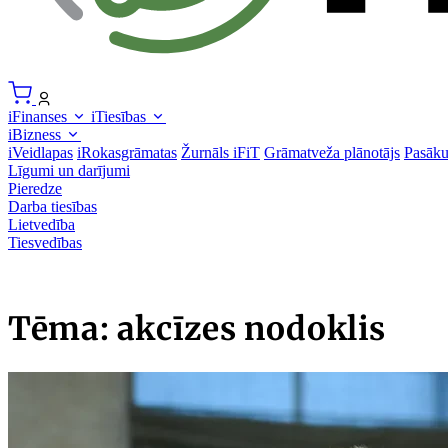
iFinanses
iTiesības
iBizness
iVeidlapas
iRokasgrāmatas
Žurnāls iFiT
Grāmatveža plānotājs
Pasāk
Līgumi un darījumi
Pieredze
Darba tiesības
Lietvedība
Tiesvedības
Tēma: akcīzes nodoklis