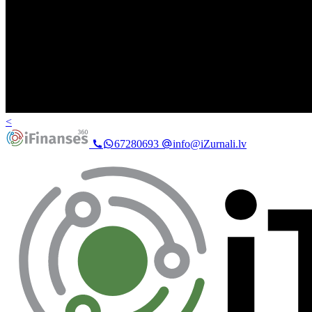
<
67280693
info@iZurnali.lv