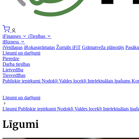
iFinanses
iTiesības
iBizness
iVeidlapas
iRokasgrāmatas
Žurnāls iFiT
Grāmatveža plānotājs
Pasāk
Līgumi un darījumi
Pieredze
Darba tiesības
Lietvedība
Tiesvedības
Publiskie iepirkumi
Nodokļi
Valdes locekļi
Intelektuālais īpašums
Kon
Līgumi un darījumi
Līgumi
Publiskie iepirkumi
Nodokļi
Valdes locekļi
Intelektuālais īp
Līgumi