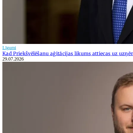
Līgumi
Kad Priekšvēlēšanu aģitācijas likums attiecas uz uz
29.07.2026