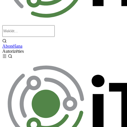
Abonēšana
Autorizēties