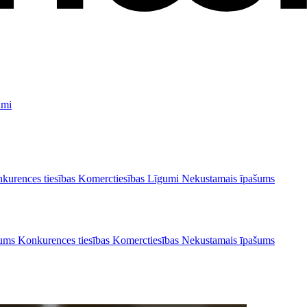
umi
kurences tiesības
Komerctiesības
Līgumi
Nekustamais īpašums
ašums
Konkurences tiesības
Komerctiesības
Nekustamais īpašums