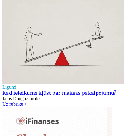
Līgumi
Kad ieteikums kļūst par maksas pakalpojumu?
Jānis Danga-Guobis
Uz rubriku >