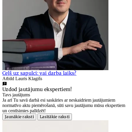
Ceļš uz sapulci: vai darba laiks?
Atbild Lauris Klagišs
Uzdod jautājumu ekspertiem!
Tavs jautājums
Ja arī Tu savā darbā esi saskāries ar neskaidriem jautājumiem
normatīvo aktu piemērošanā, sūti savu jautājumu mūsu ekspertiem
un centīsimies palīdzēt!
Jaunākie raksti
Lasītākie raksti