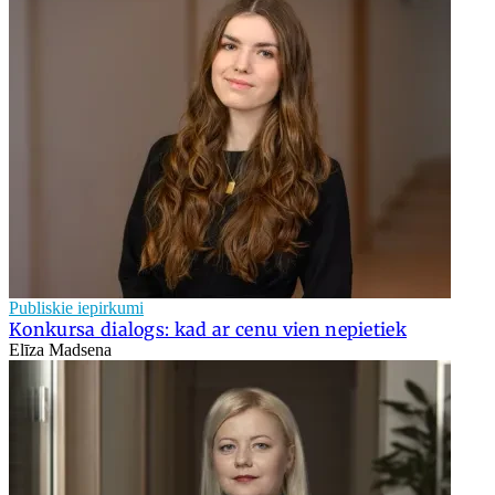
Publiskie iepirkumi
Konkursa dialogs: kad ar cenu vien nepietiek
Elīza Madsena