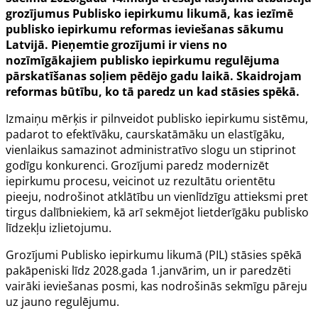
grozījumus Publisko iepirkumu likumā, kas iezīmē
publisko iepirkumu reformas ieviešanas sākumu
Latvijā. Pieņemtie grozījumi ir viens no
nozīmīgākajiem publisko iepirkumu regulējuma
pārskatīšanas soļiem pēdējo gadu laikā. Skaidrojam
reformas būtību, ko tā paredz un kad stāsies spēkā.
Izmaiņu mērķis ir pilnveidot publisko iepirkumu sistēmu,
padarot to efektīvāku, caurskatāmāku un elastīgāku,
vienlaikus samazinot administratīvo slogu un stiprinot
godīgu konkurenci. Grozījumi paredz modernizēt
iepirkumu procesu, veicinot uz rezultātu orientētu
pieeju, nodrošinot atklātību un vienlīdzīgu attieksmi pret
tirgus dalībniekiem, kā arī sekmējot lietderīgāku publisko
līdzekļu izlietojumu.
Grozījumi
Publisko iepirkumu likumā
(PIL) stāsies spēkā
pakāpeniski līdz 2028.gada 1.janvārim, un ir paredzēti
vairāki ieviešanas posmi, kas nodrošinās sekmīgu pāreju
uz jauno regulējumu.