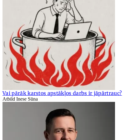
Vai pārāk karstos apstākļos darbs ir jāpārtrauc?
Atbild Inese Sūna