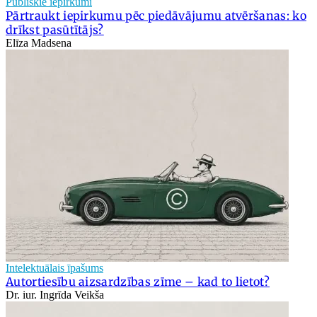
Publiskie iepirkumi
Pārtraukt iepirkumu pēc piedāvājumu atvēršanas: ko
drīkst pasūtītājs?
Elīza Madsena
Intelektuālais īpašums
Autortiesību aizsardzības zīme – kad to lietot?
Dr. iur. Ingrīda Veikša