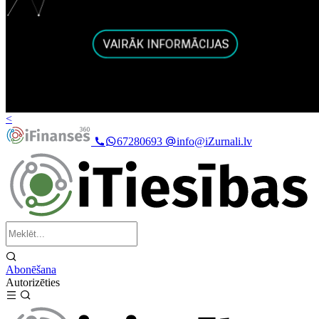
<
67280693
info@iZurnali.lv
Abonēšana
Autorizēties