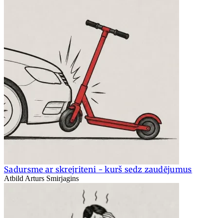
Sadursme ar skrejriteni - kurš sedz zaudējumus
Atbild Arturs Smirjagins