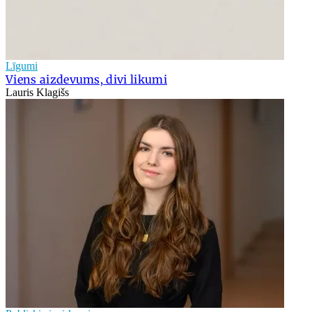
Līgumi
Viens aizdevums, divi likumi
Lauris Klagišs