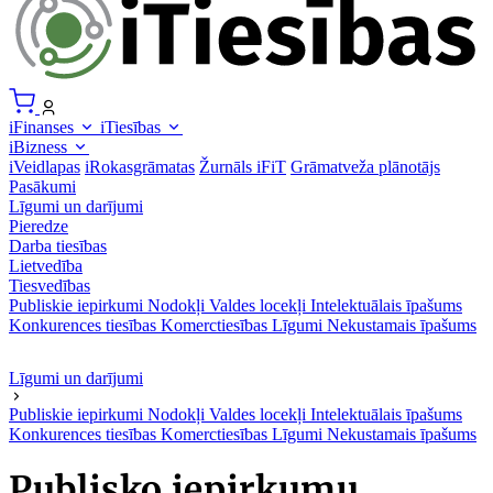
iFinanses
iTiesības
iBizness
iVeidlapas
iRokasgrāmatas
Žurnāls iFiT
Grāmatveža plānotājs
Pasākumi
Līgumi un darījumi
Pieredze
Darba tiesības
Lietvedība
Tiesvedības
Publiskie iepirkumi
Nodokļi
Valdes locekļi
Intelektuālais īpašums
Konkurences tiesības
Komerctiesības
Līgumi
Nekustamais īpašums
Līgumi un darījumi
Publiskie iepirkumi
Nodokļi
Valdes locekļi
Intelektuālais īpašums
Konkurences tiesības
Komerctiesības
Līgumi
Nekustamais īpašums
Publisko iepirkumu