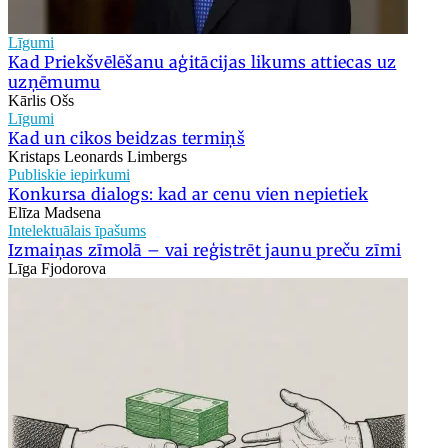
Līgumi
Kad Priekšvēlēšanu aģitācijas likums attiecas uz
uzņēmumu
Kārlis Ošs
Līgumi
Kad un cikos beidzas termiņš
Kristaps Leonards Limbergs
Publiskie iepirkumi
Konkursa dialogs: kad ar cenu vien nepietiek
Elīza Madsena
Intelektuālais īpašums
Izmaiņas zīmolā – vai reģistrēt jaunu preču zīmi
Līga Fjodorova