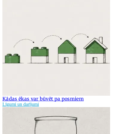
Kādas ēkas var būvēt pa posmiem
Līgumi un darījumi