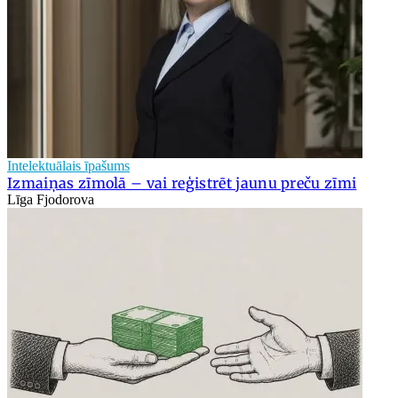
Intelektuālais īpašums
Izmaiņas zīmolā – vai reģistrēt jaunu preču zīmi
Līga Fjodorova