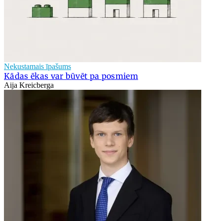
Nekustamais īpašums
Kādas ēkas var būvēt pa posmiem
Aija Kreicberga