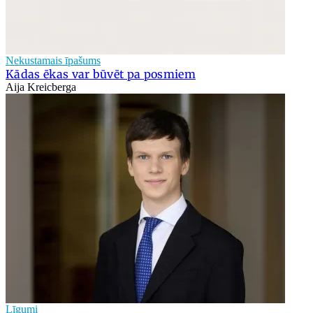
Nekustamais īpašums
Kādas ēkas var būvēt pa posmiem
Aija Kreicberga
Līgumi