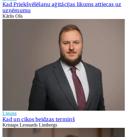
Kad Priekšvēlēšanu aģitācijas likums attiecas uz
uzņēmumu
Kārlis Ošs
Līgumi
Kad un cikos beidzas termiņš
Kristaps Leonards Limbergs