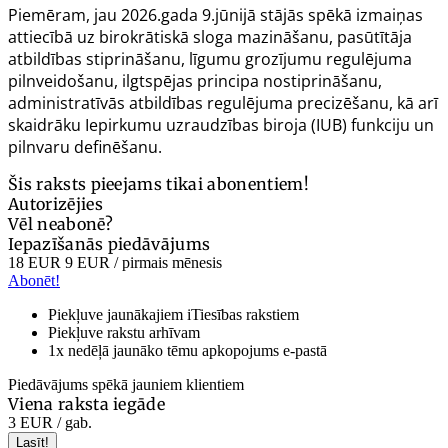
Piemēram, jau 2026.gada 9.jūnijā stājās spēkā izmaiņas
attiecībā uz birokrātiskā sloga mazināšanu, pasūtītāja
atbildības stiprināšanu, līgumu grozījumu regulējuma
pilnveidošanu, ilgtspējas principa nostiprināšanu,
administratīvās atbildības regulējuma precizēšanu, kā arī
skaidrāku Iepirkumu uzraudzības biroja (IUB) funkciju un
pilnvaru definēšanu.
Šis raksts pieejams tikai abonentiem!
Autorizējies
Vēl neabonē?
Iepazīšanās piedāvājums
18 EUR
9 EUR
/ pirmais mēnesis
Abonēt!
Piekļuve jaunākajiem iTiesības rakstiem
Piekļuve rakstu arhīvam
1x nedēļā jaunāko tēmu apkopojums e-pastā
Piedāvājums spēkā jauniem klientiem
Viena raksta iegāde
3 EUR
/ gab.
Lasīt!