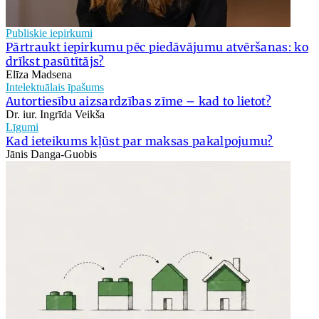
Publiskie iepirkumi
Pārtraukt iepirkumu pēc piedāvājumu atvēršanas: ko
drīkst pasūtītājs?
Elīza Madsena
Intelektuālais īpašums
Autortiesību aizsardzības zīme – kad to lietot?
Dr. iur. Ingrīda Veikša
Līgumi
Kad ieteikums kļūst par maksas pakalpojumu?
Jānis Danga-Guobis