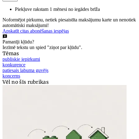
Piekļuve rakstam 1 mēnesi no iegādes brīža
Noformējot pirkumu, netiek piesaistīta maksājumu karte un nenotiek
automātiski maksājumi!
Apskatīt citas abonēšanas iespējas
Pamanīji kļūdu?
Iezīmē tekstu un spied "ziņot par kļūdu".
Tēmas
publiskie iepirkumi
konkurence
patiesais labuma guvējs
koncerns
Vēl no šīs rubrikas