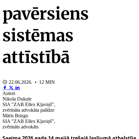
pavērsiens
sistēmas
attīstībā
22.06.2026. • 12 MIN
Autori
Nikola Dukule
SIA "ZAB Ellex Kļaviņš",
zvērināta advokāta palīdze
Māris Brizgo
SIA "ZAB Ellex Kļaviņš",
zvērināts advokāts
Saeima 2026.gada 14.maijā trešajā lasījumā atbalstīja