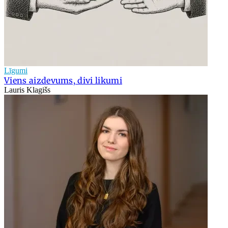
Līgumi
Viens aizdevums, divi likumi
Lauris Klagišs