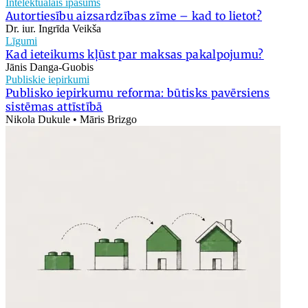
Intelektuālais īpašums
Autortiesību aizsardzības zīme – kad to lietot?
Dr. iur. Ingrīda Veikša
Līgumi
Kad ieteikums kļūst par maksas pakalpojumu?
Jānis Danga-Guobis
Publiskie iepirkumi
Publisko iepirkumu reforma: būtisks pavērsiens
sistēmas attīstībā
Nikola Dukule • Māris Brizgo