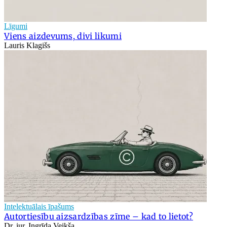
Līgumi
Viens aizdevums, divi likumi
Lauris Klagišs
Intelektuālais īpašums
Autortiesību aizsardzības zīme – kad to lietot?
Dr. iur. Ingrīda Veikša