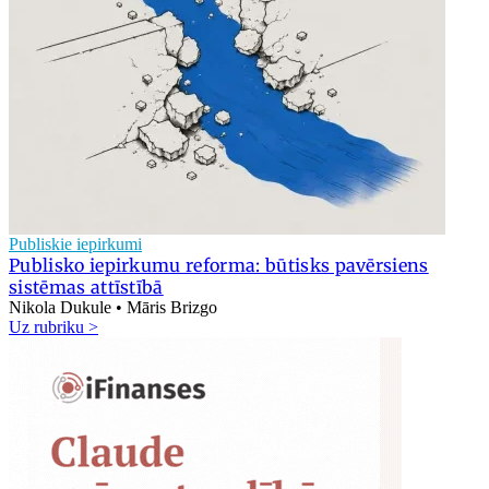
Publiskie iepirkumi
Publisko iepirkumu reforma: būtisks pavērsiens
sistēmas attīstībā
Nikola Dukule • Māris Brizgo
Uz rubriku >