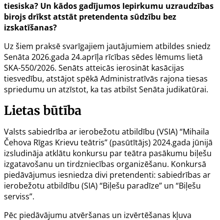
tiesiska? Un kādos gadījumos Iepirkumu uzraudzības
birojs drīkst atstāt pretendenta sūdzību bez
izskatīšanas?
Uz šiem praksē svarīgajiem jautājumiem atbildes sniedz
Senāta 2026.gada 24.aprīļa rīcības sēdes
lēmums lietā
SKA-550/2026
. Senāts atteicās ierosināt kasācijas
tiesvedību, atstājot spēkā Administratīvās rajona tiesas
spriedumu un atzīstot, ka tas atbilst Senāta judikatūrai.
Lietas būtība
Valsts sabiedrība ar ierobežotu atbildību (VSIA) “Mihaila
Čehova Rīgas Krievu teātris” (pasūtītājs) 2024.gada jūnijā
izsludināja atklātu konkursu par teātra pasākumu biļešu
izgatavošanu un tirdzniecības organizēšanu. Konkursā
piedāvājumus iesniedza divi pretendenti: sabiedrības ar
ierobežotu atbildību (SIA) “Biļešu paradīze” un “Biļešu
serviss”.
Pēc piedāvājumu atvēršanas un izvērtēšanas kļuva