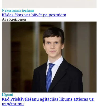
Nekustamais īpašums
Kādas ēkas var būvēt pa posmiem
Aija Kreicberga
Līgumi
Kad Priekšvēlēšanu aģitācijas likums attiecas uz
uzņēmumu