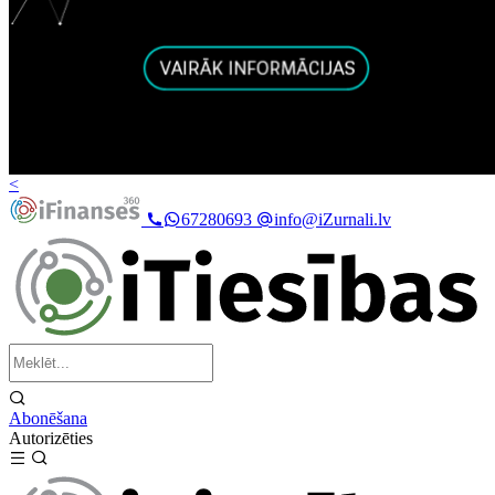
<
67280693
info@iZurnali.lv
Abonēšana
Autorizēties