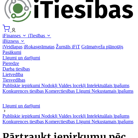
iFinanses
iTiesības
iBizness
iVeidlapas
iRokasgrāmatas
Žurnāls iFiT
Grāmatveža plānotājs
Pasākumi
Līgumi un darījumi
Pieredze
Darba tiesības
Lietvedība
Tiesvedības
Publiskie iepirkumi
Nodokļi
Valdes locekļi
Intelektuālais īpašums
Konkurences tiesības
Komerctiesības
Līgumi
Nekustamais īpašums
Līgumi un darījumi
Publiskie iepirkumi
Nodokļi
Valdes locekļi
Intelektuālais īpašums
Konkurences tiesības
Komerctiesības
Līgumi
Nekustamais īpašums
Pārtraukt iepirkumu pēc