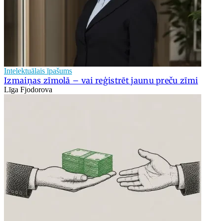
Intelektuālais īpašums
Izmaiņas zīmolā – vai reģistrēt jaunu preču zīmi
Līga Fjodorova