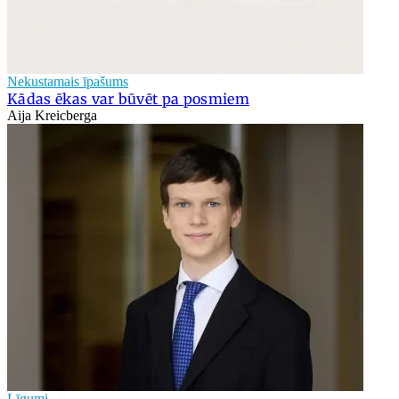
Nekustamais īpašums
Kādas ēkas var būvēt pa posmiem
Aija Kreicberga
Līgumi