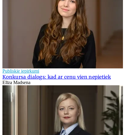
Publiskie iepirkumi
Konkursa dialogs: kad ar cenu vien nepietiek
Elīza Madsena