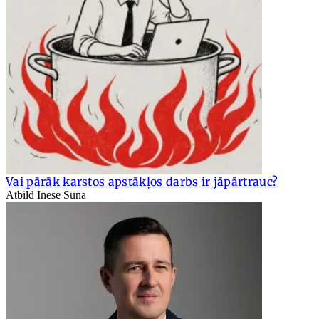
Vai pārāk karstos apstākļos darbs ir jāpārtrauc?
Atbild Inese Sūna