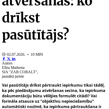
atvēršanas: ko
drīkst
pasūtītājs?
02.07.2026. • 10 MIN
Autors
Elīza Madsena
SIA "ZAB COBALT",
jaunākā juriste
Vai pasūtītājs drīkst pārtraukt iepirkumu tikai tādēļ,
ka pēc piedāvājumu atvēršanas secina, ka iepirkuma
dokumentāciju būtu vēlējies formulēt citādi? Vai
formāla atsauce uz “objektīvu nepieciešamību”
automātiski nozīmē, ka iepirkuma pārtraukšana ir