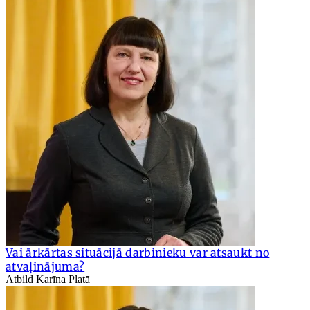
Vai ārkārtas situācijā darbinieku var atsaukt no
atvaļinājuma?
Atbild Karīna Platā