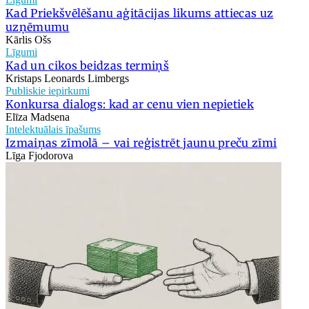
Kad Priekšvēlēšanu aģitācijas likums attiecas uz
uzņēmumu
Kārlis Ošs
Līgumi
Kad un cikos beidzas termiņš
Kristaps Leonards Limbergs
Publiskie iepirkumi
Konkursa dialogs: kad ar cenu vien nepietiek
Elīza Madsena
Intelektuālais īpašums
Izmaiņas zīmolā – vai reģistrēt jaunu preču zīmi
Līga Fjodorova