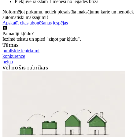
Piekļuve rakstam 1 mēnesi no iegādes brīža
Noformējot pirkumu, netiek piesaistīta maksājumu karte un nenotiek
automātiski maksājumi!
Apskatīt citas abonēšanas iespējas
Pamanīji kļūdu?
Iezīmē tekstu un spied "ziņot par kļūdu".
Tēmas
publiskie iepirkumi
konkurence
peļņa
Vēl no šīs rubrikas