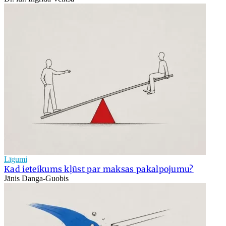
Līgumi
Kad ieteikums kļūst par maksas pakalpojumu?
Jānis Danga-Guobis