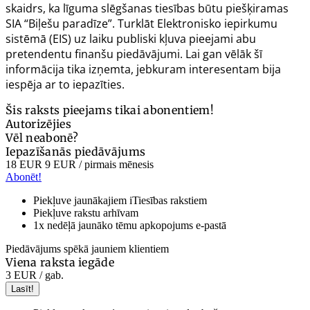
skaidrs, ka līguma slēgšanas tiesības būtu piešķiramas
SIA “Biļešu paradīze”. Turklāt Elektronisko iepirkumu
sistēmā (EIS) uz laiku publiski kļuva pieejami abu
pretendentu finanšu piedāvājumi. Lai gan vēlāk šī
informācija tika izņemta, jebkuram interesentam bija
iespēja ar to iepazīties.
Šis raksts pieejams tikai abonentiem!
Autorizējies
Vēl neabonē?
Iepazīšanās piedāvājums
18 EUR
9 EUR
/ pirmais mēnesis
Abonēt!
Piekļuve jaunākajiem iTiesības rakstiem
Piekļuve rakstu arhīvam
1x nedēļā jaunāko tēmu apkopojums e-pastā
Piedāvājums spēkā jauniem klientiem
Viena raksta iegāde
3 EUR
/ gab.
Lasīt!