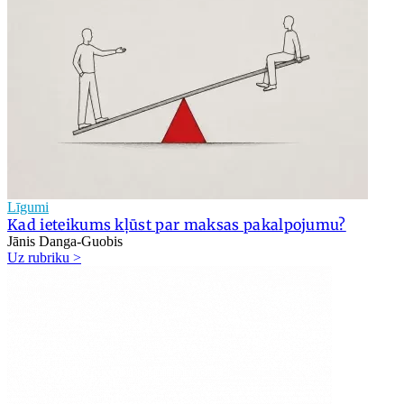
Līgumi
Kad ieteikums kļūst par maksas pakalpojumu?
Jānis Danga-Guobis
Uz rubriku >