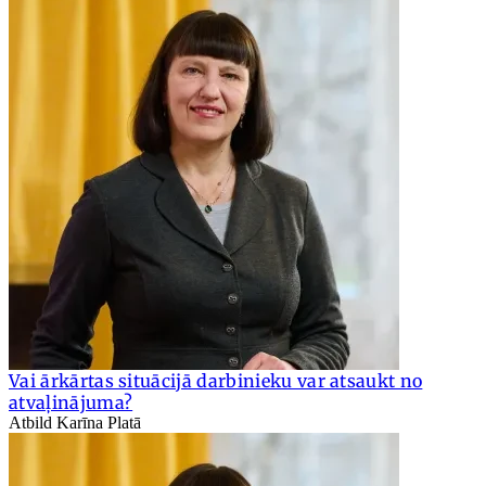
Vai ārkārtas situācijā darbinieku var atsaukt no
atvaļinājuma?
Atbild Karīna Platā