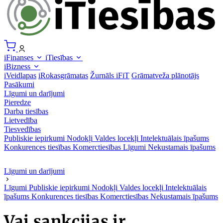
iFinanses
iTiesības
iBizness
iVeidlapas
iRokasgrāmatas
Žurnāls iFiT
Grāmatveža plānotājs
Pasākumi
Līgumi un darījumi
Pieredze
Darba tiesības
Lietvedība
Tiesvedības
Publiskie iepirkumi
Nodokļi
Valdes locekļi
Intelektuālais īpašums
Konkurences tiesības
Komerctiesības
Līgumi
Nekustamais īpašums
Līgumi un darījumi
Līgumi
Publiskie iepirkumi
Nodokļi
Valdes locekļi
Intelektuālais
īpašums
Konkurences tiesības
Komerctiesības
Nekustamais īpašums
Vai sankcijas ir