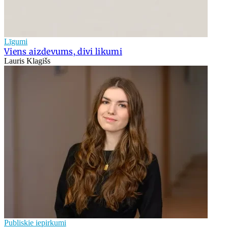
Līgumi
Viens aizdevums, divi likumi
Lauris Klagišs
Publiskie iepirkumi