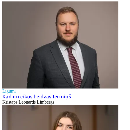
Līgumi
Kad un cikos beidzas termiņš
Kristaps Leonards Limbergs