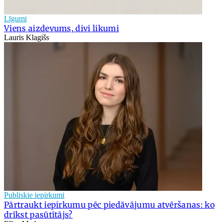
Līgumi
Viens aizdevums, divi likumi
Lauris Klagišs
Publiskie iepirkumi
Pārtraukt iepirkumu pēc piedāvājumu atvēršanas: ko
drīkst pasūtītājs?