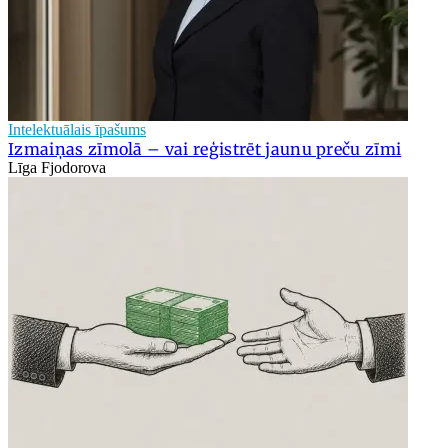
Intelektuālais īpašums
Izmaiņas zīmolā – vai reģistrēt jaunu preču zīmi
Līga Fjodorova