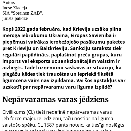
Autors
Inese Zladeja
SIA “Sorainen ZAB”,
jurista palīdze
Kopš 2022.gada februāra, kad Krievija uzsāka pilna
mēroga iebrukumu Ukrainā, Eiropas Savienība ir
pieņēmusi vairākas ierobežojošo pasākumu paketes
pret Krieviju un Baltkrieviju. Sankciju saraksts tiek
regulāri papildināts, paplašinot preču grupas, kuru
imports vai eksports uz sankcionētajām valstīm ir
aizliegts. Tādēļ uzņēmumi saskaras ar situāciju, ka
piegāžu ķēdes tiek traucētas un iepriekš fiksētā
līgumcena vairs nav izpildāma. Vai šos apstākļus var
uzskatīt par nepārvaramu varu līguma izpildē?
Nepārvaramas varas jēdziens
Civillikums (CL) tieši nedefinē nepārvaramas varas
jeb
force majeure
jēdzienu, taču nostiprina līguma
saistošo spēku. CL
1587.pants
noteic, ka tiesīgi noslēgts