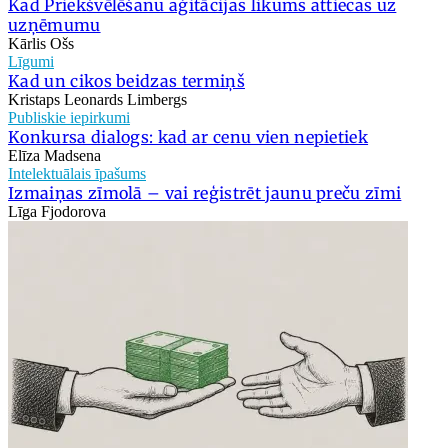
Kad Priekšvēlēšanu aģitācijas likums attiecas uz
uzņēmumu
Kārlis Ošs
Līgumi
Kad un cikos beidzas termiņš
Kristaps Leonards Limbergs
Publiskie iepirkumi
Konkursa dialogs: kad ar cenu vien nepietiek
Elīza Madsena
Intelektuālais īpašums
Izmaiņas zīmolā – vai reģistrēt jaunu preču zīmi
Līga Fjodorova