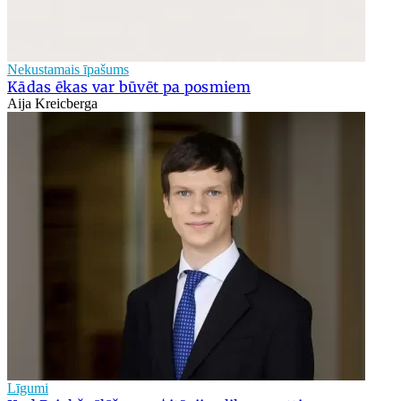
Nekustamais īpašums
Kādas ēkas var būvēt pa posmiem
Aija Kreicberga
Līgumi