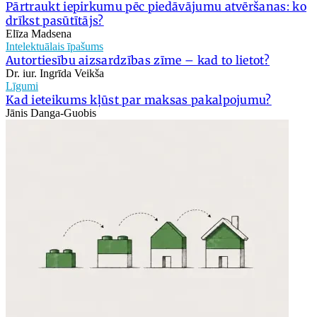
Pārtraukt iepirkumu pēc piedāvājumu atvēršanas: ko
drīkst pasūtītājs?
Elīza Madsena
Intelektuālais īpašums
Autortiesību aizsardzības zīme – kad to lietot?
Dr. iur. Ingrīda Veikša
Līgumi
Kad ieteikums kļūst par maksas pakalpojumu?
Jānis Danga-Guobis