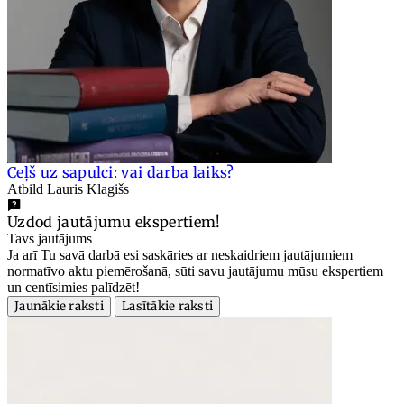
Ceļš uz sapulci: vai darba laiks?
Atbild Lauris Klagišs
Uzdod jautājumu ekspertiem!
Tavs jautājums
Ja arī Tu savā darbā esi saskāries ar neskaidriem jautājumiem
normatīvo aktu piemērošanā, sūti savu jautājumu mūsu ekspertiem
un centīsimies palīdzēt!
Jaunākie raksti
Lasītākie raksti