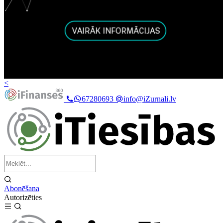
<
67280693
info@iZurnali.lv
Abonēšana
Autorizēties