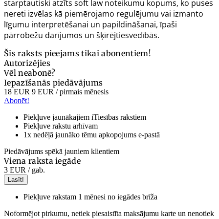
starptautiski atzīts
soft law
noteikumu kopums, ko puses
nereti izvēlas kā piemērojamo regulējumu vai izmanto
līgumu interpretēšanai un papildināšanai, īpaši
pārrobežu darījumos un šķīrējtiesvedībās.
Šis raksts pieejams tikai abonentiem!
Autorizējies
Vēl neabonē?
Iepazīšanās piedāvājums
18 EUR
9 EUR
/ pirmais mēnesis
Abonēt!
Piekļuve jaunākajiem iTiesības rakstiem
Piekļuve rakstu arhīvam
1x nedēļā jaunāko tēmu apkopojums e-pastā
Piedāvājums spēkā jauniem klientiem
Viena raksta iegāde
3 EUR
/ gab.
Lasīt!
Piekļuve rakstam 1 mēnesi no iegādes brīža
Noformējot pirkumu, netiek piesaistīta maksājumu karte un nenotiek