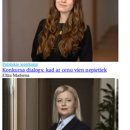
Publiskie iepirkumi
Konkursa dialogs: kad ar cenu vien nepietiek
Elīza Madsena