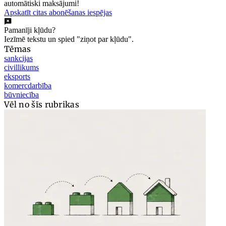
automātiski maksājumi!
Apskatīt citas abonēšanas iespējas
Pamanīji kļūdu?
Iezīmē tekstu un spied "ziņot par kļūdu".
Tēmas
sankcijas
civillikums
eksports
komercdarbība
būvniecība
Vēl no šīs rubrikas