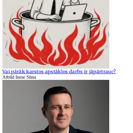
Vai pārāk karstos apstākļos darbs ir jāpārtrauc?
Atbild Inese Sūna