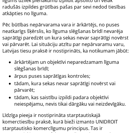
līgums uzliek pienākumu izpildīt apsolīto un vēlāk
radušās izpildes grūtības pašas par sevi nedod tiesības
atkāpties no līguma.
Pēc būtības nepārvarama vara ir ārkārtējs, no puses
neatkarīgs šķērslis, ko līguma slēgšanas brīdī nevarēja
saprātīgi paredzēt un kura sekas nevar saprātīgi novērst
vai pārvarēt. Lai situāciju atzītu par nepārvaramu varu,
Latvijas tiesu praksē ir nostiprināts, ka notikumam jābūt:
ārkārtējam un objektīvi neparedzamam līguma
slēgšanas brīdī;
ārpus puses saprātīgas kontroles;
tādam, kura sekas nevar saprātīgi novērst vai
pārvarēt;
tādam, kas saistību izpildi padara objektīvi
neiespējamu, nevis tikai dārgāku vai neizdevīgāku.
Līdzīga pieeja ir nostiprināta starptautiskajā
komerctiesību praksē, kurā bieži izmanto UNIDROIT
starptautisko komerclīgumu principus. Tas ir