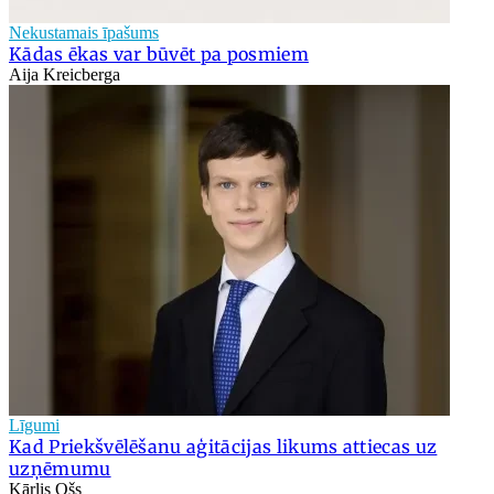
Nekustamais īpašums
Kādas ēkas var būvēt pa posmiem
Aija Kreicberga
Līgumi
Kad Priekšvēlēšanu aģitācijas likums attiecas uz
uzņēmumu
Kārlis Ošs