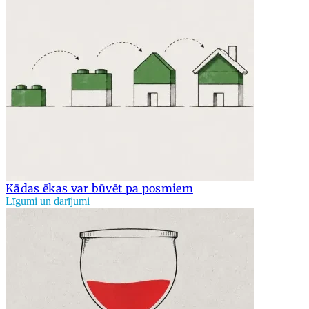
Kādas ēkas var būvēt pa posmiem
Līgumi un darījumi