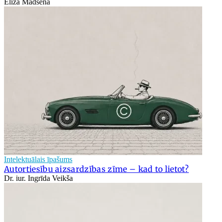
Elīza Madsena
Intelektuālais īpašums
Autortiesību aizsardzības zīme – kad to lietot?
Dr. iur. Ingrīda Veikša