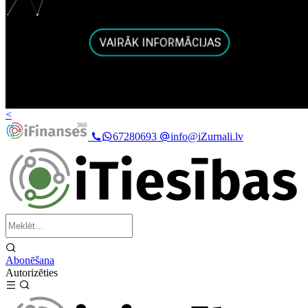
<
67280693
info@iZurnali.lv
Abonēšana
Autorizēties