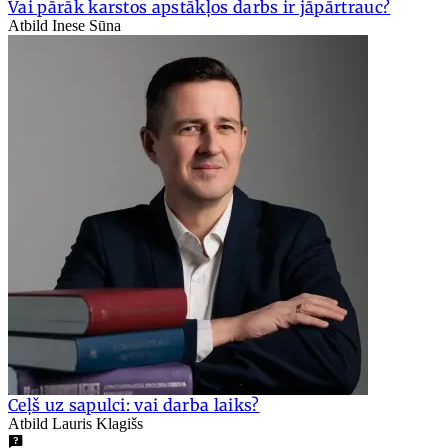
Vai pārāk karstos apstākļos darbs ir jāpārtrauc?
Atbild Inese Sūna
Ceļš uz sapulci: vai darba laiks?
Atbild Lauris Klagišs