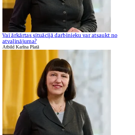
Vai ārkārtas situācijā darbinieku var atsaukt no
atvaļinājuma?
Atbild Karīna Platā