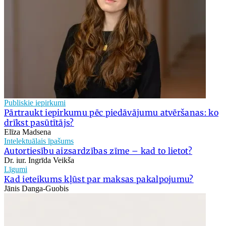
Publiskie iepirkumi
Pārtraukt iepirkumu pēc piedāvājumu atvēršanas: ko
drīkst pasūtītājs?
Elīza Madsena
Intelektuālais īpašums
Autortiesību aizsardzības zīme – kad to lietot?
Dr. iur. Ingrīda Veikša
Līgumi
Kad ieteikums kļūst par maksas pakalpojumu?
Jānis Danga-Guobis