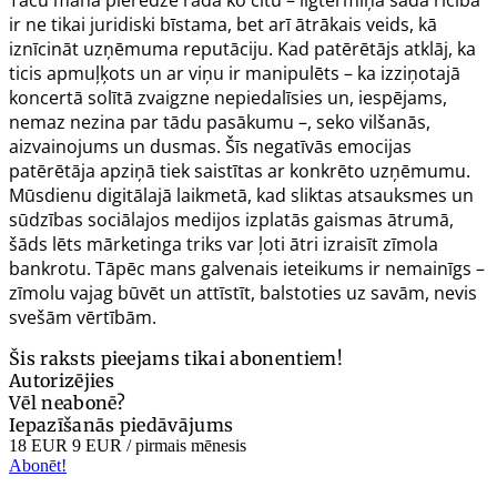
ir ne tikai juridiski bīstama, bet arī ātrākais veids, kā
iznīcināt uzņēmuma reputāciju. Kad patērētājs atklāj, ka
ticis apmuļķots un ar viņu ir manipulēts – ka izziņotajā
koncertā solītā zvaigzne nepiedalīsies un, iespējams,
nemaz nezina par tādu pasākumu –, seko vilšanās,
aizvainojums un dusmas. Šīs negatīvās emocijas
patērētāja apziņā tiek saistītas ar konkrēto uzņēmumu.
Mūsdienu digitālajā laikmetā, kad sliktas atsauksmes un
sūdzības sociālajos medijos izplatās gaismas ātrumā,
šāds lēts mārketinga triks var ļoti ātri izraisīt zīmola
bankrotu. Tāpēc mans galvenais ieteikums ir nemainīgs –
zīmolu vajag būvēt un attīstīt, balstoties uz savām, nevis
svešām vērtībām.
Šis raksts pieejams tikai abonentiem!
Autorizējies
Vēl neabonē?
Iepazīšanās piedāvājums
18 EUR
9 EUR
/ pirmais mēnesis
Abonēt!