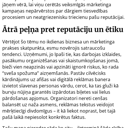
jāņem vērā, lai viņu cerētās veiksmīgās mārketinga
kampaņas nepārvērstos par dārgiem tiesvedības
procesiem un neatgriezenisku triecienu pašu reputācijai.
Ātrā peļņa pret reputāciju un ētiku
Vērtējot šo tēmu no ikdienas biznesa un mārketinga
prakses skatpunkta, esmu novērojis satraucošu
tendenci. Uzņēmumi, jo īpaši tie, kas darbojas izklaides,
pasākumu organizēšanas vai skaistumkopšanas jomā,
bieži vien neapzinās vai apzināti ignorē riskus, ko rada
“sveša spožuma” aizņemšanās. Pastāv cilvēcisks
kārdinājums uz afišas vai digitālā reklāmas banera
izvietot slavenas personas vārdu, cerot, ka tas gluži kā
burvju nūjiņa garantēs izpārdotas biļetes vai lielus
pārdošanas apjomus. Organizatori nereti cenšas
balansēt uz naža asmens, reklāmas tekstus veidojot
mērķtiecīgi divdomīgus – it kā liekot noprast, bet tajā
pašā laikā nepiesolot konkrētus faktus.
Taču mana pieredze rāda ko citu – ilgtermiņā šāda rīcība