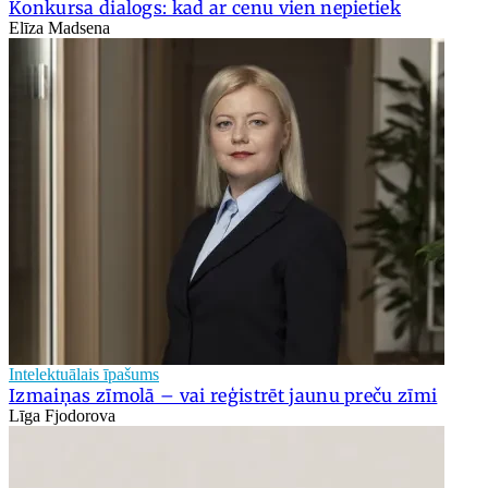
Konkursa dialogs: kad ar cenu vien nepietiek
Elīza Madsena
Intelektuālais īpašums
Izmaiņas zīmolā – vai reģistrēt jaunu preču zīmi
Līga Fjodorova