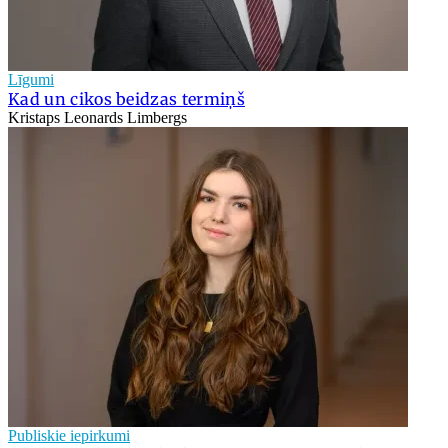
Līgumi
Kad un cikos beidzas termiņš
Kristaps Leonards Limbergs
Publiskie iepirkumi