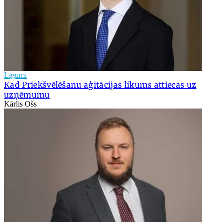
Līgumi
Kad Priekšvēlēšanu aģitācijas likums attiecas uz
uzņēmumu
Kārlis Ošs