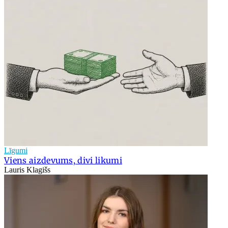
Līgumi
Viens aizdevums, divi likumi
Lauris Klagišs