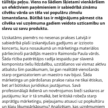
tūlītēju peļņu. Viens no šādiem šķietami vienkāršiem
un efektīviem paņēmieniem ir sabiedrībā zināmu
cilvēku vārda un tēla vai populāru zīmolu
izmantošana. Būtībā tas ir mēģinājums pārnest cita
cilvēka vai uzņēmuma gadiem veidoto uzticamību un
slavu uz savu produktu.
Uzskatāms piemērs no nesenas prakses Latvijā ir
sabiedrībā plaši izskanējušais gadījums ar izziņoto
koncertu, kura nosaukumā un mārketinga materiālos
pārliecinoši parādījās maestro Raimonda Paula vārds.
Šāda rīcība patērētājos radīja iespaidu par slavenā
komponista tiešu līdzdalību, uzstāšanos vai vismaz aktīvu
atbalstu šim pasākumam, lai gan realitātē vienošanās
starp organizatoriem un maestro nav bijusi. Šāda
mārketinga un pārdošanas prakse raisa ne tikai ētiskus,
bet arī būtiskus juridiskus jautājumus. Savā
profesionālajā ikdienā un novērojumos bieži saskaros ar
jautājumu: kur ir tā smalkā, bet kritiskā robeža starp
asprātīgu mārketingu, pieļaujamu atsauci uz popkultūru
un klaju likumpārkāpumu? Analizējam, kas uzņēmumiem