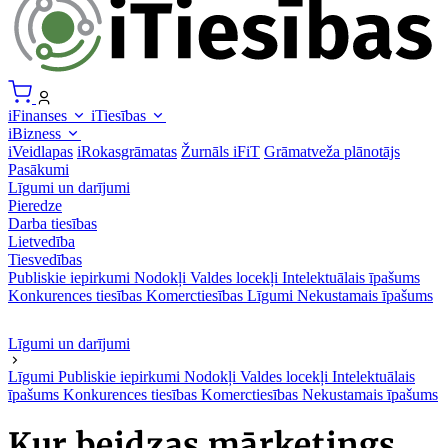
iFinanses
iTiesības
iBizness
iVeidlapas
iRokasgrāmatas
Žurnāls iFiT
Grāmatveža plānotājs
Pasākumi
Līgumi un darījumi
Pieredze
Darba tiesības
Lietvedība
Tiesvedības
Publiskie iepirkumi
Nodokļi
Valdes locekļi
Intelektuālais īpašums
Konkurences tiesības
Komerctiesības
Līgumi
Nekustamais īpašums
Līgumi un darījumi
Līgumi
Publiskie iepirkumi
Nodokļi
Valdes locekļi
Intelektuālais
īpašums
Konkurences tiesības
Komerctiesības
Nekustamais īpašums
Kur beidzas mārketings