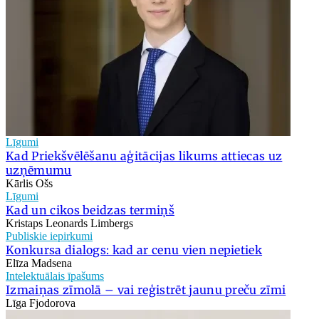
Līgumi
Kad Priekšvēlēšanu aģitācijas likums attiecas uz
uzņēmumu
Kārlis Ošs
Līgumi
Kad un cikos beidzas termiņš
Kristaps Leonards Limbergs
Publiskie iepirkumi
Konkursa dialogs: kad ar cenu vien nepietiek
Elīza Madsena
Intelektuālais īpašums
Izmaiņas zīmolā – vai reģistrēt jaunu preču zīmi
Līga Fjodorova