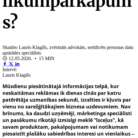
likumpārkāpum
s?
Skaidro Lauris Klagišs, zvērināts advokāts, sertificēts personas datu
apstrādes speciālists
12.05.2026. • 15 MIN
Intervē:
Lauris Klagišs
Mūsdienu piesātinātajā informācijas telpā, kur
neskaitāmas reklāmas ik dienas cīnās par katru
patērētāja uzmanības sekundi, izcelties ir kļuvis par
vienu no sarežģītākajiem biznesa uzdevumiem. Nav
brīnums, ka daudzi uzņēmēji, mārketinga speciālisti
un pasākumu rīkotāji izmisīgi meklē “īsceļus”, kā
savam produktam, pakalpojumam vai notikumam
piesaistīt plašāku sabiedrības interesi un vienlaikus –