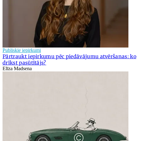
Publiskie iepirkumi
Pārtraukt iepirkumu pēc piedāvājumu atvēršanas: ko
drīkst pasūtītājs?
Elīza Madsena