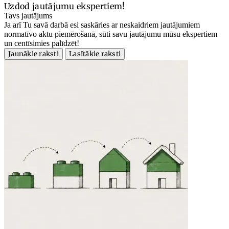
Uzdod jautājumu ekspertiem!
Tavs jautājums
Ja arī Tu savā darbā esi saskāries ar neskaidriem jautājumiem
normatīvo aktu piemērošanā, sūti savu jautājumu mūsu ekspertiem
un centīsimies palīdzēt!
Jaunākie raksti
Lasītākie raksti