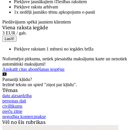
Piekļuve jaunākajiem iTiesības rakstiem
Piekļuve rakstu arhīvam
1x nedēļā jaunāko tēmu apkopojums e-pastā
Piedāvājums spēkā jauniem klientiem
Viena raksta iegāde
3 EUR
/ gab.
Lasīt!
Piekļuve rakstam 1 mēnesi no iegādes brīža
Noformējot pirkumu, netiek piesaistīta maksājumu karte un nenotiek
automātiski maksājumi!
Apskatīt citas abonēšanas iespējas
Pamanīji kļūdu?
Iezīmē tekstu un spied "ziņot par kļūdu".
Tēmas
datu aizsardzība
personas dati
civillikums
preču zīme
negodīga komercprakse
Vēl no šīs rubrikas