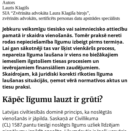
Autors
Lauris Klagišs
SIA “Zvērināta advokāta Laura Klagiša birojs”,
zvērināts advokāts, sertificēts personas datu apstrādes speciālists
Jebkuru veiksmīgu tiesisko vai saimniecisko attiecību
pamatā ir skaidra vienošanās. Tomēr praksē nereti
rodas nepieciešamība līgumu izbeigt pirms termiņa.
Lai gan sākotnēji tas var šķist vienkāršs process,
nepareiza līguma laušana ir viens no biežākajiem
iemesliem ilgstošiem tiesas procesiem un
ievērojamiem finansiāliem zaudējumiem.
Skaidrojam, kā juridiski korekti rīkoties līguma
laušanas situācijās, ņemot vērā normatīvos aktus un
tiesu praksi.
Kāpēc līgumu lauzt ir grūti?
Latvijas civiltiesībās dominē princips, ka noslēgtās
vienošanās ir jāpilda. Saskaņā ar Civillikuma
(CL)
1587.pantu
tiesīgi noslēgts līgums uzliek līdzējam