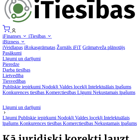
iFinanses
iTiesības
iBizness
iVeidlapas
iRokasgrāmatas
Žurnāls iFiT
Grāmatveža plānotājs
Pasākumi
Līgumi un darījumi
Pieredze
Darba tiesības
Lietvedība
Tiesvedības
Publiskie iepirkumi
Nodokļi
Valdes locekļi
Intelektuālais īpašums
Konkurences tiesības
Komerctiesības
Līgumi
Nekustamais īpašums
Līgumi un darījumi
Līgumi
Publiskie iepirkumi
Nodokļi
Valdes locekļi
Intelektuālais
īpašums
Konkurences tiesības
Komerctiesības
Nekustamais īpašums
Kā juridiski korekti lauzt