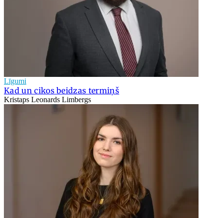
Līgumi
Kad un cikos beidzas termiņš
Kristaps Leonards Limbergs