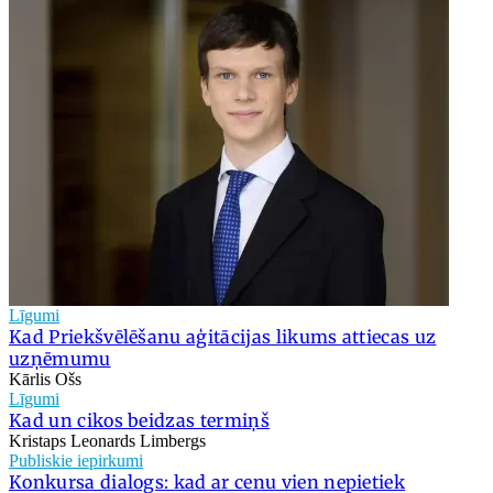
Līgumi
Kad Priekšvēlēšanu aģitācijas likums attiecas uz
uzņēmumu
Kārlis Ošs
Līgumi
Kad un cikos beidzas termiņš
Kristaps Leonards Limbergs
Publiskie iepirkumi
Konkursa dialogs: kad ar cenu vien nepietiek