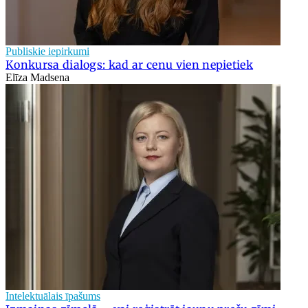
Publiskie iepirkumi
Konkursa dialogs: kad ar cenu vien nepietiek
Elīza Madsena
Intelektuālais īpašums