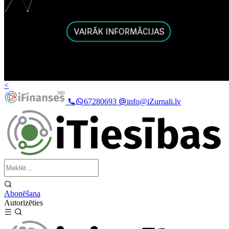
<
67280693
info@iZurnali.lv
Abonēšana
Autorizēties