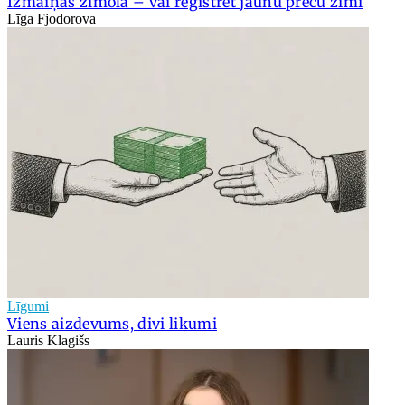
Izmaiņas zīmolā – vai reģistrēt jaunu preču zīmi
Līga Fjodorova
Līgumi
Viens aizdevums, divi likumi
Lauris Klagišs