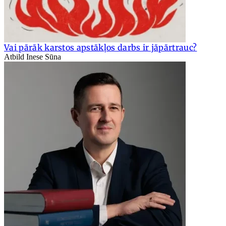
Vai pārāk karstos apstākļos darbs ir jāpārtrauc?
Atbild Inese Sūna