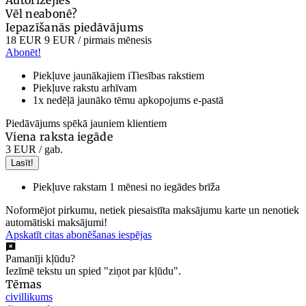
Vēl neabonē?
Iepazīšanās piedāvājums
18 EUR
9 EUR
/ pirmais mēnesis
Abonēt!
Piekļuve jaunākajiem iTiesības rakstiem
Piekļuve rakstu arhīvam
1x nedēļā jaunāko tēmu apkopojums e-pastā
Piedāvājums spēkā jauniem klientiem
Viena raksta iegāde
3 EUR
/ gab.
Lasīt!
Piekļuve rakstam 1 mēnesi no iegādes brīža
Noformējot pirkumu, netiek piesaistīta maksājumu karte un nenotiek
automātiski maksājumi!
Apskatīt citas abonēšanas iespējas
Pamanīji kļūdu?
Iezīmē tekstu un spied "ziņot par kļūdu".
Tēmas
civillikums