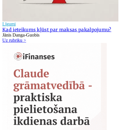
Līgumi
Kad ieteikums kļūst par maksas pakalpojumu?
Jānis Danga-Guobis
Uz rubriku >