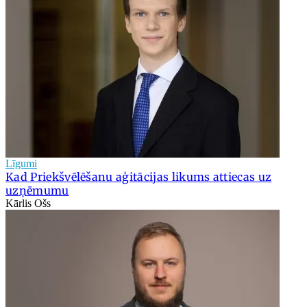
Līgumi
Kad Priekšvēlēšanu aģitācijas likums attiecas uz
uzņēmumu
Kārlis Ošs