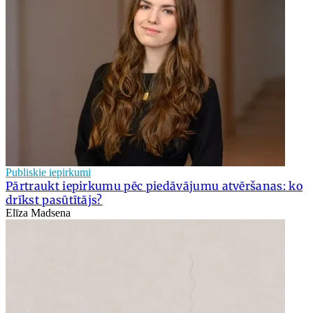
Publiskie iepirkumi
Pārtraukt iepirkumu pēc piedāvājumu atvēršanas: ko
drīkst pasūtītājs?
Elīza Madsena