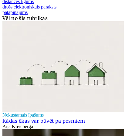
distances līgums
drošs elektroniskais paraksts
patapinājums
Vēl no šīs rubrikas
Nekustamais īpašums
Kādas ēkas var būvēt pa posmiem
Aija Kreicberga