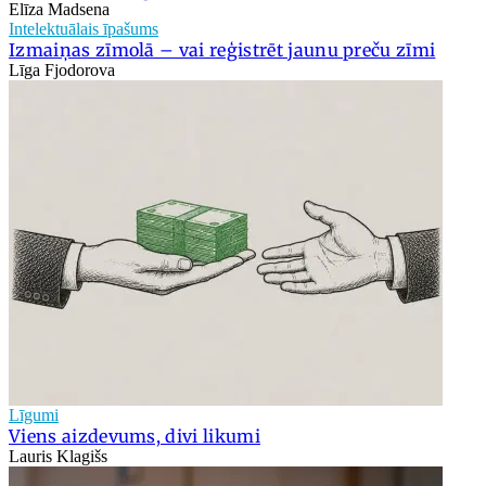
Elīza Madsena
Intelektuālais īpašums
Izmaiņas zīmolā – vai reģistrēt jaunu preču zīmi
Līga Fjodorova
Līgumi
Viens aizdevums, divi likumi
Lauris Klagišs