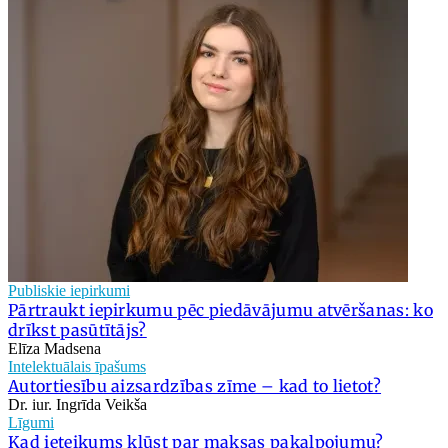
Publiskie iepirkumi
Pārtraukt iepirkumu pēc piedāvājumu atvēršanas: ko
drīkst pasūtītājs?
Elīza Madsena
Intelektuālais īpašums
Autortiesību aizsardzības zīme – kad to lietot?
Dr. iur. Ingrīda Veikša
Līgumi
Kad ieteikums kļūst par maksas pakalpojumu?