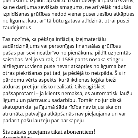
pienākumu izpildīt apsolīto. Likumdevējs ir īpaši uzsvēris,
ka ne darījuma sevišķais smagums, ne arī vēlāk radušās
izpildīšanas grūtības nedod vienai pusei tiesību atkāpties
no līguma, kaut arī tā būtu gatava atlīdzināt otrai pusei
zaudējumus.
Tas nozīmē, ka pēkšņa inflācija, izejmateriālu
sadārdzinājums vai personīgas finansiālas grūtības
pašas par sevi neatbrīvo no pienākuma pildīt uzņemtās
saistības. Vēl jo vairāk, CL
1588.pants
nosaka stingru
aizliegumu: viena puse nevar atkāpties no līguma bez
otras piekrišanas pat tad, ja pēdējā to neizpilda. Šis ir
pārdomu vērts aspekts, kurā ikdienas loģika bieži
atduras pret juridisko realitāti. Cilvēcīgi šķiet
pašsaprotami – ja klients nemaksā, es automātiski laužu
līgumu un pārtraucu sadarbību. Tomēr no juridiskā
skatupunkta, ja līgumā šāda rīcība nav bijusi skaidri
atrunāta, patvaļīga atkāpšanās nav pieļaujama un var
padarīt pašu lauzēju par pārkāpēju.
Šis raksts pieejams tikai abonentiem!
Autorizējies