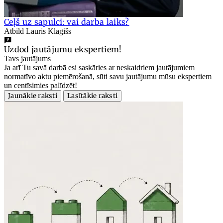
Ceļš uz sapulci: vai darba laiks?
Atbild Lauris Klagišs
Uzdod jautājumu ekspertiem!
Tavs jautājums
Ja arī Tu savā darbā esi saskāries ar neskaidriem jautājumiem
normatīvo aktu piemērošanā, sūti savu jautājumu mūsu ekspertiem
un centīsimies palīdzēt!
Jaunākie raksti
Lasītākie raksti