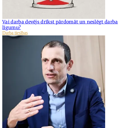
Vai darba devējs drīkst pārdomāt un neslēgt darba
līgumu?
Darba tiesības