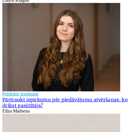
Lauris Klagišs
Publiskie iepirkumi
Pārtraukt iepirkumu pēc piedāvājumu atvēršanas: ko
drīkst pasūtītājs?
Elīza Madsena