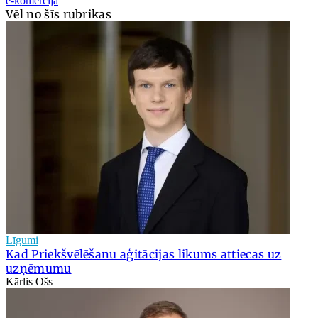
e-komercija
Vēl no šīs rubrikas
Līgumi
Kad Priekšvēlēšanu aģitācijas likums attiecas uz
uzņēmumu
Kārlis Ošs