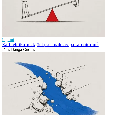
Līgumi
Kad ieteikums kļūst par maksas pakalpojumu?
Jānis Danga-Guobis