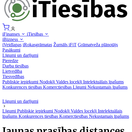
iFinanses
iTiesības
iBizness
iVeidlapas
iRokasgrāmatas
Žurnāls iFiT
Grāmatveža plānotājs
Pasākumi
Līgumi un darījumi
Pieredze
Darba tiesības
Lietvedība
Tiesvedības
Publiskie iepirkumi
Nodokļi
Valdes locekļi
Intelektuālais īpašums
Konkurences tiesības
Komerctiesības
Līgumi
Nekustamais īpašums
Līgumi un darījumi
Līgumi
Publiskie iepirkumi
Nodokļi
Valdes locekļi
Intelektuālais
īpašums
Konkurences tiesības
Komerctiesības
Nekustamais īpašums
Jaunas prasības distances