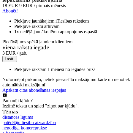
18 EUR
9 EUR
/ pirmais mēnesis
Abonēt!
Piekļuve jaunākajiem iTiesības rakstiem
Piekļuve rakstu arhīvam
1x nedēļā jaunāko tēmu apkopojums e-pastā
Piedāvājums spēkā jauniem klientiem
Viena raksta iegāde
3 EUR
/ gab.
Lasīt!
Piekļuve rakstam 1 mēnesi no iegādes brīža
Noformējot pirkumu, netiek piesaistīta maksājumu karte un nenotiek
automātiski maksājumi!
Apskatīt citas abonēšanas iespējas
Pamanīji kļūdu?
Iezīmē tekstu un spied "ziņot par kļūdu".
Tēmas
distances līgums
patērētāju tiesību aizsardzība
negodīga komercprakse