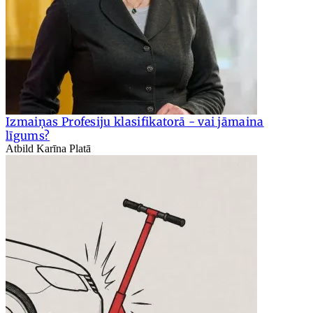
Izmaiņas Profesiju klasifikatorā - vai jāmaina
līgums?
Atbild Karīna Platā