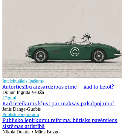
Intelektuālais īpašums
Autortiesību aizsardzības zīme – kad to lietot?
Dr. iur. Ingrīda Veikša
Līgumi
Kad ieteikums kļūst par maksas pakalpojumu?
Jānis Danga-Guobis
Publiskie iepirkumi
Publisko iepirkumu reforma: būtisks pavērsiens
sistēmas attīstībā
Nikola Dukule • Māris Brizgo