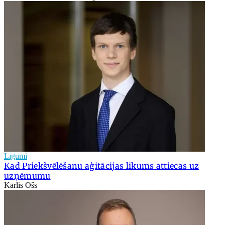
Līgumi
Kad Priekšvēlēšanu aģitācijas likums attiecas uz
uzņēmumu
Kārlis Ošs