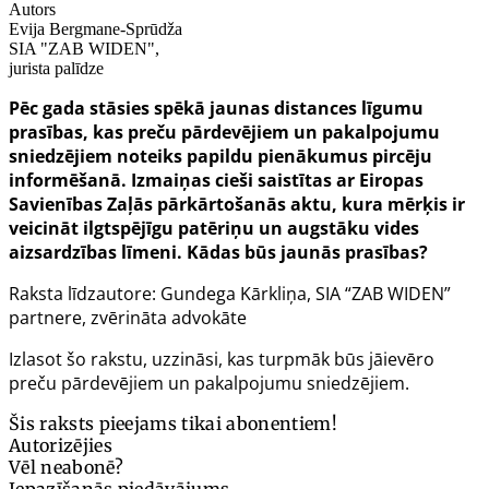
Autors
Evija Bergmane-Sprūdža
SIA "ZAB WIDEN",
jurista palīdze
Pēc gada stāsies spēkā jaunas distances līgumu
prasības, kas preču pārdevējiem un pakalpojumu
sniedzējiem noteiks papildu pienākumus pircēju
informēšanā. Izmaiņas cieši saistītas ar Eiropas
Savienības
Zaļās pārkārtošanās aktu, kura mērķis ir
veicināt ilgtspējīgu patēriņu un augstāku vides
aizsardzības līmeni. Kādas būs jaunās prasības?
Raksta līdzautore: Gundega Kārkliņa, SIA “ZAB WIDEN”
partnere, zvērināta advokāte
Izlasot šo rakstu, uzzināsi, kas turpmāk būs jāievēro
preču pārdevējiem un pakalpojumu sniedzējiem.
Šis raksts pieejams tikai abonentiem!
Autorizējies
Vēl neabonē?
Iepazīšanās piedāvājums