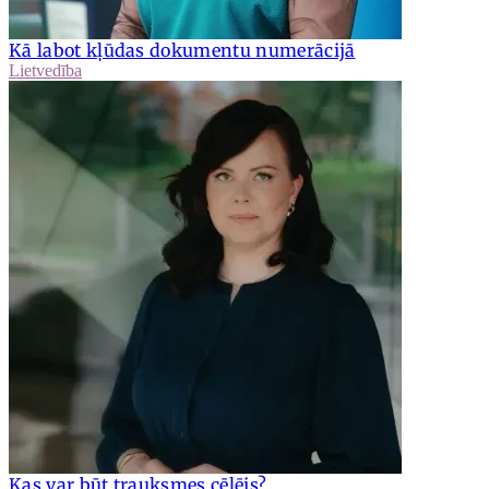
Kā labot kļūdas dokumentu numerācijā
Lietvedība
Kas var būt trauksmes cēlējs?