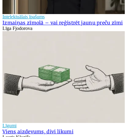
Intelektuālais īpašums
Izmaiņas zīmolā – vai reģistrēt jaunu preču zīmi
Līga Fjodorova
Līgumi
Viens aizdevums, divi likumi