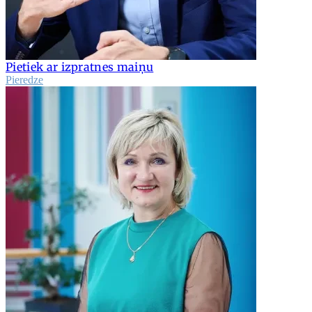
Pietiek ar izpratnes maiņu
Pieredze