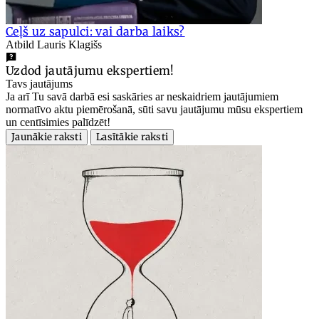
Ceļš uz sapulci: vai darba laiks?
Atbild Lauris Klagišs
Uzdod jautājumu ekspertiem!
Tavs jautājums
Ja arī Tu savā darbā esi saskāries ar neskaidriem jautājumiem
normatīvo aktu piemērošanā, sūti savu jautājumu mūsu ekspertiem
un centīsimies palīdzēt!
Jaunākie raksti
Lasītākie raksti