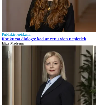
Publiskie iepirkumi
Konkursa dialogs: kad ar cenu vien nepietiek
Elīza Madsena