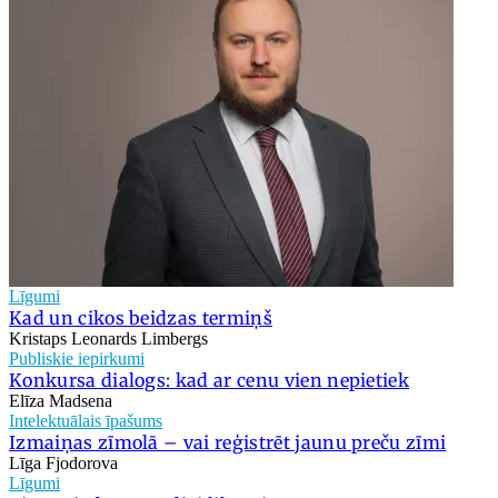
Līgumi
Kad un cikos beidzas termiņš
Kristaps Leonards Limbergs
Publiskie iepirkumi
Konkursa dialogs: kad ar cenu vien nepietiek
Elīza Madsena
Intelektuālais īpašums
Izmaiņas zīmolā – vai reģistrēt jaunu preču zīmi
Līga Fjodorova
Līgumi