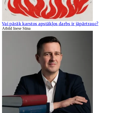
Vai pārāk karstos apstākļos darbs ir jāpārtrauc?
Atbild Inese Sūna