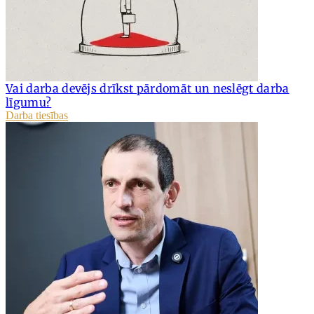
Vai darba devējs drīkst pārdomāt un neslēgt darba
līgumu?
Darba tiesības