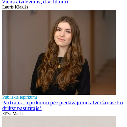
Viens aizdevums, divi likumi
Lauris Klagišs
Publiskie iepirkumi
Pārtraukt iepirkumu pēc piedāvājumu atvēršanas: ko
drīkst pasūtītājs?
Elīza Madsena