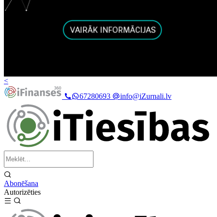
<
67280693
info@iZurnali.lv
Abonēšana
Autorizēties