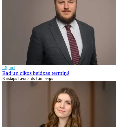
Līgumi
Kad un cikos beidzas termiņš
Kristaps Leonards Limbergs