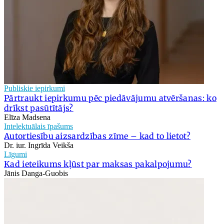
Publiskie iepirkumi
Pārtraukt iepirkumu pēc piedāvājumu atvēršanas: ko
drīkst pasūtītājs?
Elīza Madsena
Intelektuālais īpašums
Autortiesību aizsardzības zīme – kad to lietot?
Dr. iur. Ingrīda Veikša
Līgumi
Kad ieteikums kļūst par maksas pakalpojumu?
Jānis Danga-Guobis