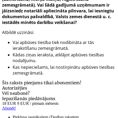
zemesgrāmatā). Vai šādā gadījumā uzņēmumam ir
jāizsniedz notariāli apliecināta pilnvara, lai iesniegtu
dokumentus pašvaldībā, Valsts zemes dienestā u. c.
iestādēs minēto darbību veikšanai?
Atbildē uzzināsi:
Vai apbūves tiesība tiek nodibināta ar tās
ierakstīšanu zemesgrāmatā.
Kādas ziņas ieraksta, atklājot apbūves tiesības
nodalījumu.
Kas nepieciešams, lai nostirpinātu apbūves tiesības
zemesgrāmatā.
Šis raksts pieejams tikai abonentiem!
Autorizējies
Vēl neabonē?
Iepazīšanās piedāvājums
18 EUR
9 EUR
/ pirmais mēnesis
Abonēt!
Piekļuve jaunākajiem iTiesības rakstiem