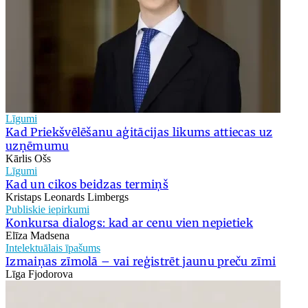
Līgumi
Kad Priekšvēlēšanu aģitācijas likums attiecas uz
uzņēmumu
Kārlis Ošs
Līgumi
Kad un cikos beidzas termiņš
Kristaps Leonards Limbergs
Publiskie iepirkumi
Konkursa dialogs: kad ar cenu vien nepietiek
Elīza Madsena
Intelektuālais īpašums
Izmaiņas zīmolā – vai reģistrēt jaunu preču zīmi
Līga Fjodorova