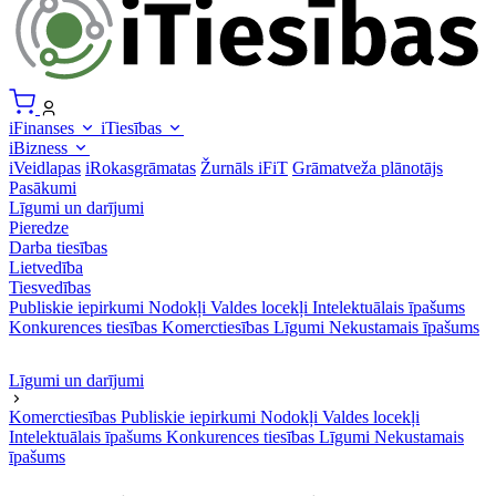
iFinanses
iTiesības
iBizness
iVeidlapas
iRokasgrāmatas
Žurnāls iFiT
Grāmatveža plānotājs
Pasākumi
Līgumi un darījumi
Pieredze
Darba tiesības
Lietvedība
Tiesvedības
Publiskie iepirkumi
Nodokļi
Valdes locekļi
Intelektuālais īpašums
Konkurences tiesības
Komerctiesības
Līgumi
Nekustamais īpašums
Līgumi un darījumi
Komerctiesības
Publiskie iepirkumi
Nodokļi
Valdes locekļi
Intelektuālais īpašums
Konkurences tiesības
Līgumi
Nekustamais
īpašums