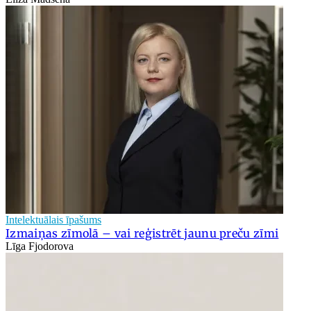
Intelektuālais īpašums
Izmaiņas zīmolā – vai reģistrēt jaunu preču zīmi
Līga Fjodorova