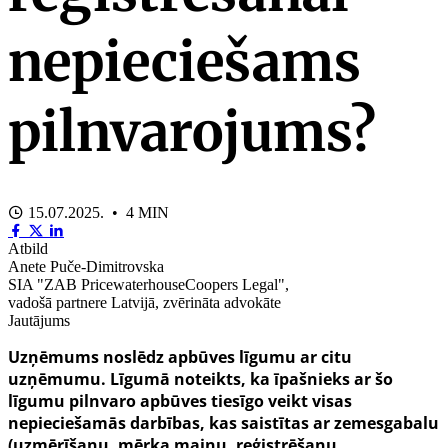
nepieciešams
pilnvarojums?
15.07.2025. • 4 MIN
Atbild
Anete Puče-Dimitrovska
SIA "ZAB PricewaterhouseCoopers Legal",
vadošā partnere Latvijā, zvērināta advokāte
Jautājums
Uzņēmums noslēdz apbūves līgumu ar citu
uzņēmumu. Līgumā noteikts, ka īpašnieks ar šo
līgumu pilnvaro apbūves tiesīgo veikt visas
nepieciešamās darbības, kas saistītas ar zemesgabalu
(uzmērīšanu, mērķa maiņu, reģistrēšanu