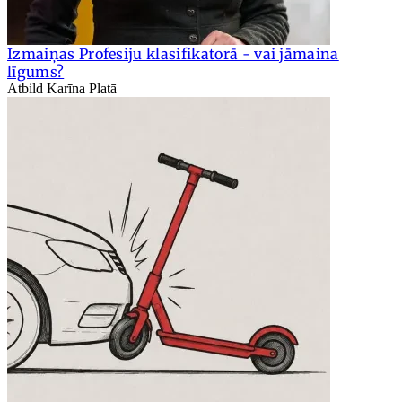
Izmaiņas Profesiju klasifikatorā - vai jāmaina
līgums?
Atbild Karīna Platā