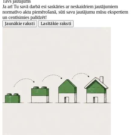
Tavs jautājums
Ja arī Tu savā darbā esi saskāries ar neskaidriem jautājumiem
normatīvo aktu piemērošanā, sūti savu jautājumu mūsu ekspertiem
un centīsimies palīdzēt!
Jaunākie raksti
Lasītākie raksti