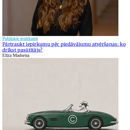
Publiskie iepirkumi
Pārtraukt iepirkumu pēc piedāvājumu atvēršanas: ko
drīkst pasūtītājs?
Elīza Madsena