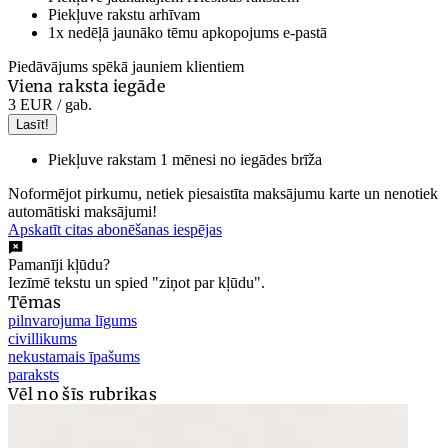
Piekļuve rakstu arhīvam
1x nedēļā jaunāko tēmu apkopojums e-pastā
Piedāvājums spēkā jauniem klientiem
Viena raksta iegāde
3 EUR
/ gab.
Lasīt!
Piekļuve rakstam 1 mēnesi no iegādes brīža
Noformējot pirkumu, netiek piesaistīta maksājumu karte un nenotiek
automātiski maksājumi!
Apskatīt citas abonēšanas iespējas
Pamanīji kļūdu?
Iezīmē tekstu un spied "ziņot par kļūdu".
Tēmas
pilnvarojuma līgums
civillikums
nekustamais īpašums
paraksts
Vēl no šīs rubrikas