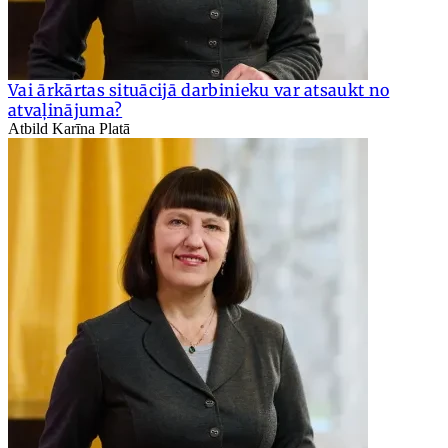
Vai ārkārtas situācijā darbinieku var atsaukt no
atvaļinājuma?
Atbild Karīna Platā