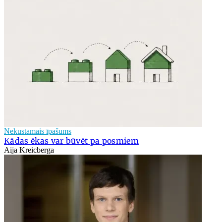
Nekustamais īpašums
Kādas ēkas var būvēt pa posmiem
Aija Kreicberga