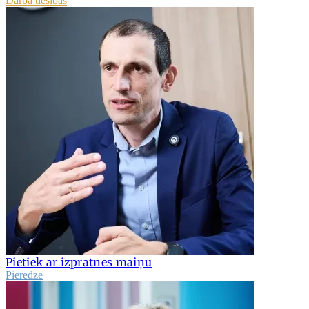
Darba tiesības
Pietiek ar izpratnes maiņu
Pieredze