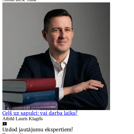
Ceļš uz sapulci: vai darba laiks?
Atbild Lauris Klagišs
Uzdod jautājumu ekspertiem!