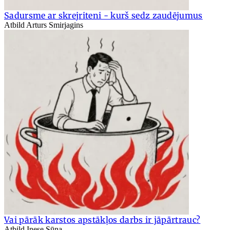
Sadursme ar skrejriteni - kurš sedz zaudējumus
Atbild Arturs Smirjagins
Vai pārāk karstos apstākļos darbs ir jāpārtrauc?
Atbild Inese Sūna