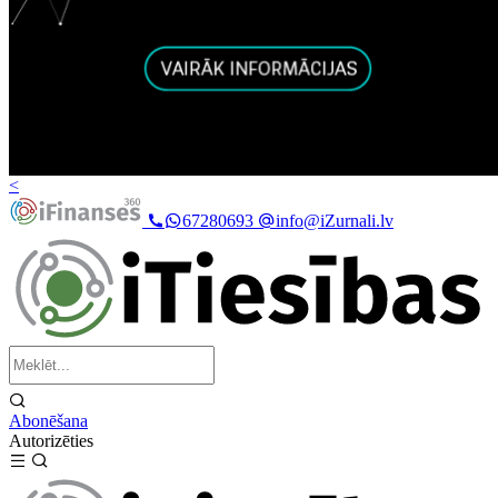
<
67280693
info@iZurnali.lv
Abonēšana
Autorizēties