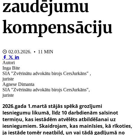
zaudējumu
kompensāciju
02.03.2026. • 11 MIN
Autori
Inga Bite
SIA "Zvērinātu advokātu birojs CersJurkāns" ,
juriste
Agnese Dimanta
SIA "Zvērinātu advokātu birojs CersJurkāns",
juriste
2026.gada 1.martā stājās spēkā grozījumi
Iesniegumu likumā, līdz 10 darbdienām saīsinot
termiņu, kas iestādēm atvēlēts atbildēšanai uz
iesniegumiem. Skaidrojam, kas mainīsies, kā rīkoties,
ja iestāde tomēr neatbild, un vai tādā gadījumā no