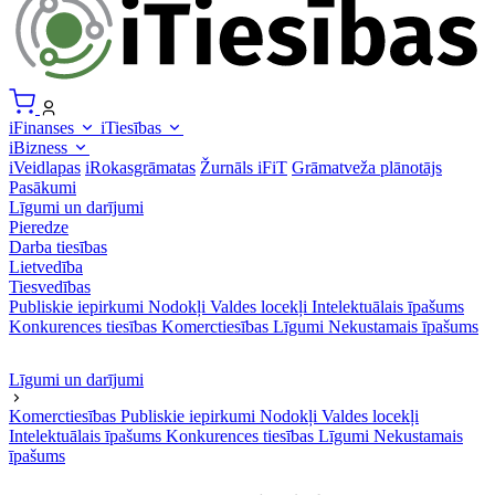
iFinanses
iTiesības
iBizness
iVeidlapas
iRokasgrāmatas
Žurnāls iFiT
Grāmatveža plānotājs
Pasākumi
Līgumi un darījumi
Pieredze
Darba tiesības
Lietvedība
Tiesvedības
Publiskie iepirkumi
Nodokļi
Valdes locekļi
Intelektuālais īpašums
Konkurences tiesības
Komerctiesības
Līgumi
Nekustamais īpašums
Līgumi un darījumi
Komerctiesības
Publiskie iepirkumi
Nodokļi
Valdes locekļi
Intelektuālais īpašums
Konkurences tiesības
Līgumi
Nekustamais
īpašums