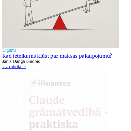
Līgumi
Kad ieteikums kļūst par maksas pakalpojumu?
Jānis Danga-Guobis
Uz rubriku >