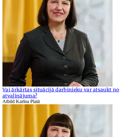
Vai ārkārtas situācijā darbinieku var atsaukt no
atvaļinājuma?
Atbild Karīna Platā