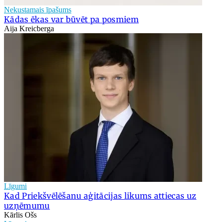
Nekustamais īpašums
Kādas ēkas var būvēt pa posmiem
Aija Kreicberga
Līgumi
Kad Priekšvēlēšanu aģitācijas likums attiecas uz
uzņēmumu
Kārlis Ošs