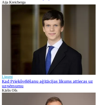
Aija Kreicberga
Līgumi
Kad Priekšvēlēšanu aģitācijas likums attiecas uz
uzņēmumu
Kārlis Ošs