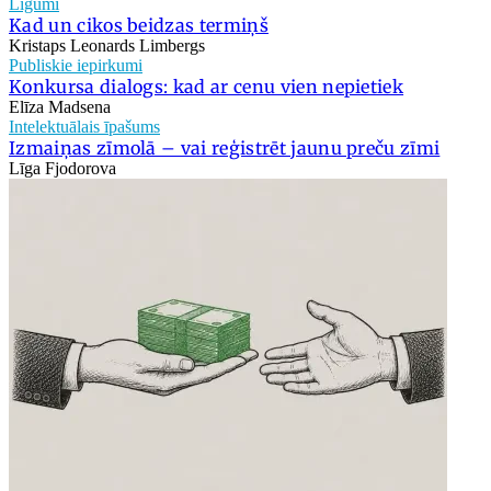
Līgumi
Kad un cikos beidzas termiņš
Kristaps Leonards Limbergs
Publiskie iepirkumi
Konkursa dialogs: kad ar cenu vien nepietiek
Elīza Madsena
Intelektuālais īpašums
Izmaiņas zīmolā – vai reģistrēt jaunu preču zīmi
Līga Fjodorova