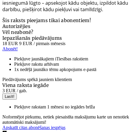
iesniegumā lūgto – apsekojot kādu objektu, izpildot kādu
darbību, piešķirot kādu piekļuvi vai tamlīdzīgi.
Šis raksts pieejams tikai abonentiem!
Autorizējies
Vēl neabonē?
Iepazīšanās piedāvājums
18 EUR
9 EUR
/ pirmais mēnesis
Abonēt!
Piekļuve jaunākajiem iTiesības rakstiem
Piekļuve rakstu arhīvam
1x nedēļā jaunāko tēmu apkopojums e-pastā
Piedāvājums spēkā jauniem klientiem
Viena raksta iegāde
3 EUR
/ gab.
Lasīt!
Piekļuve rakstam 1 mēnesi no iegādes brīža
Noformējot pirkumu, netiek piesaistīta maksājumu karte un nenotiek
automātiski maksājumi!
Apskatīt citas abonēšanas iespējas