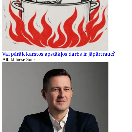
Vai pārāk karstos apstākļos darbs ir jāpārtrauc?
Atbild Inese Sūna