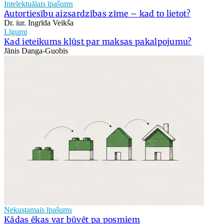
Intelektuālais īpašums
Autortiesību aizsardzības zīme – kad to lietot?
Dr. iur. Ingrīda Veikša
Līgumi
Kad ieteikums kļūst par maksas pakalpojumu?
Jānis Danga-Guobis
Nekustamais īpašums
Kādas ēkas var būvēt pa posmiem