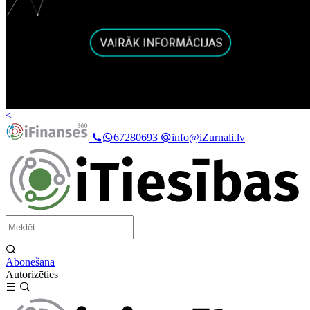
<
67280693
info@iZurnali.lv
Abonēšana
Autorizēties