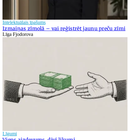
Intelektuālais īpašums
Izmaiņas zīmolā – vai reģistrēt jaunu preču zīmi
Līga Fjodorova
Līgumi
Viens aizdevums, divi likumi