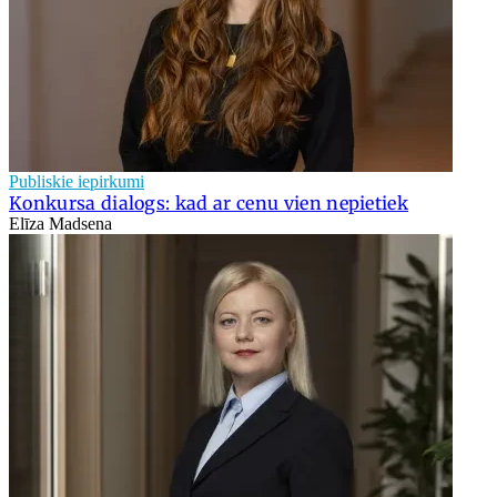
Publiskie iepirkumi
Konkursa dialogs: kad ar cenu vien nepietiek
Elīza Madsena