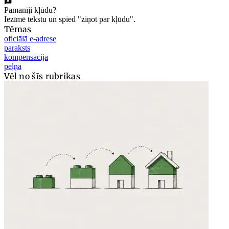
Pamanīji kļūdu?
Iezīmē tekstu un spied "ziņot par kļūdu".
Tēmas
oficiālā e-adrese
paraksts
kompensācija
peļņa
Vēl no šīs rubrikas