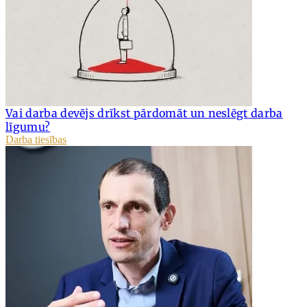
Vai darba devējs drīkst pārdomāt un neslēgt darba
līgumu?
Darba tiesības