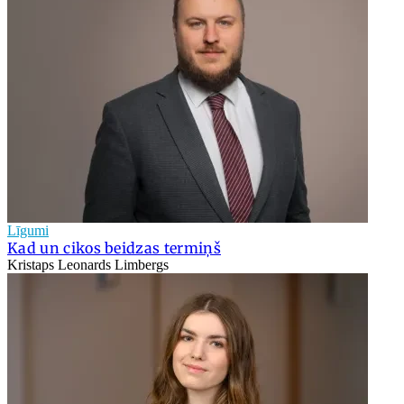
Līgumi
Kad un cikos beidzas termiņš
Kristaps Leonards Limbergs