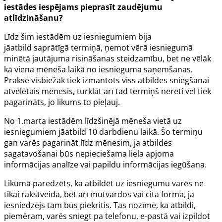
iestādes iespējams pieprasīt zaudējumu
atlīdzināšanu?
Līdz šim iestādēm uz iesniegumiem bija
jāatbild
saprātīgā termiņā, ņemot vērā iesniegumā
minētā jautājuma risināšanas steidzamību, bet ne vēlāk
kā viena mēneša laikā no iesnieguma saņemšanas
.
Praksē visbiežāk tiek izmantots viss atbildes sniegšanai
atvēlētais mēnesis, turklāt arī tad termiņš nereti vēl tiek
pagarināts, jo likums to pieļauj.
No 1.marta iestādēm līdzšinējā mēneša vietā uz
iesniegumiem jāatbild 10 darbdienu laikā. Šo termiņu
gan varēs pagarināt līdz mēnesim, ja atbildes
sagatavošanai būs nepieciešama liela apjoma
informācijas analīze vai papildu informācijas iegūšana.
Likumā paredzēts, ka atbildēt uz iesniegumu varēs ne
tikai rakstveidā, bet arī mutvārdos vai citā formā, ja
iesniedzējs tam būs piekritis. Tas nozīmē, ka atbildi,
piemēram, varēs sniegt pa telefonu, e-pastā vai izpildot