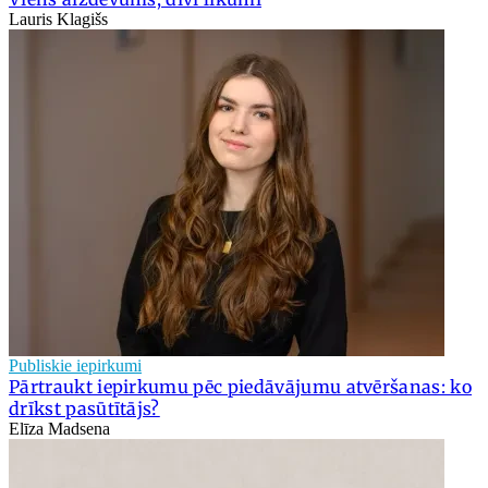
Lauris Klagišs
Publiskie iepirkumi
Pārtraukt iepirkumu pēc piedāvājumu atvēršanas: ko
drīkst pasūtītājs?
Elīza Madsena