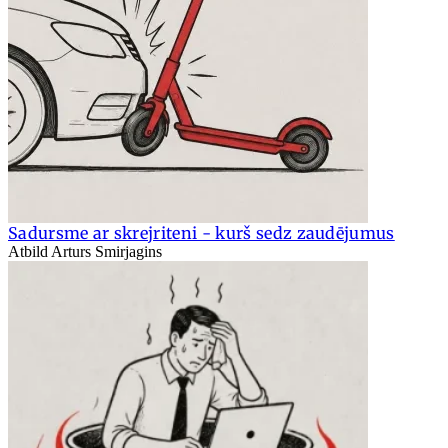
Sadursme ar skrejriteni - kurš sedz zaudējumus
Atbild Arturs Smirjagins