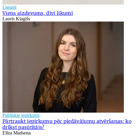
Līgumi
Viens aizdevums, divi likumi
Lauris Klagišs
Publiskie iepirkumi
Pārtraukt iepirkumu pēc piedāvājumu atvēršanas: ko
drīkst pasūtītājs?
Elīza Madsena