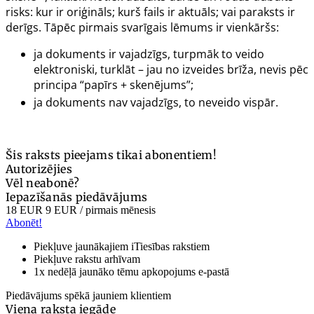
risks: kur ir oriģināls; kurš fails ir aktuāls; vai paraksts ir
derīgs. Tāpēc pirmais svarīgais lēmums ir vienkāršs:
ja dokuments ir vajadzīgs, turpmāk to veido
elektroniski, turklāt – jau no izveides brīža, nevis pēc
principa “papīrs + skenējums”;
ja dokuments nav vajadzīgs, to neveido vispār.
Šis raksts pieejams tikai abonentiem!
Autorizējies
Vēl neabonē?
Iepazīšanās piedāvājums
18 EUR
9 EUR
/ pirmais mēnesis
Abonēt!
Piekļuve jaunākajiem iTiesības rakstiem
Piekļuve rakstu arhīvam
1x nedēļā jaunāko tēmu apkopojums e-pastā
Piedāvājums spēkā jauniem klientiem
Viena raksta iegāde