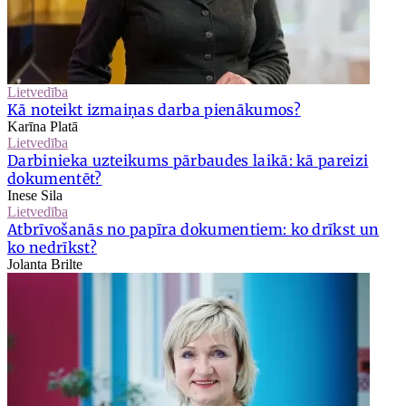
Lietvedība
Kā noteikt izmaiņas darba pienākumos?
Karīna Platā
Lietvedība
Darbinieka uzteikums pārbaudes laikā: kā pareizi
dokumentēt?
Inese Sila
Lietvedība
Atbrīvošanās no papīra dokumentiem: ko drīkst un
ko nedrīkst?
Jolanta Brilte