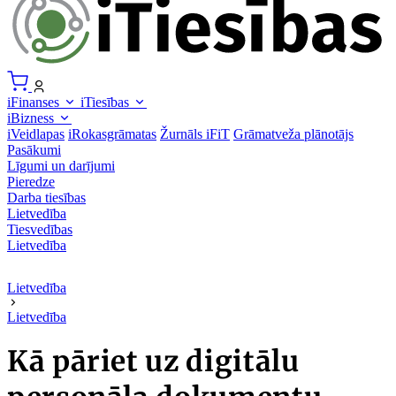
iFinanses
iTiesības
iBizness
iVeidlapas
iRokasgrāmatas
Žurnāls iFiT
Grāmatveža plānotājs
Pasākumi
Līgumi un darījumi
Pieredze
Darba tiesības
Lietvedība
Tiesvedības
Lietvedība
Lietvedība
Lietvedība
Kā pāriet uz digitālu