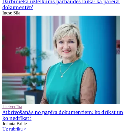
Darbinieka uzteikums pārbaudes laikā: kā pareizi
dokumentēt?
Inese Sila
Lietvedība
Atbrīvošanās no papīra dokumentiem: ko drīkst un
ko nedrīkst?
Jolanta Brilte
Uz rubriku >