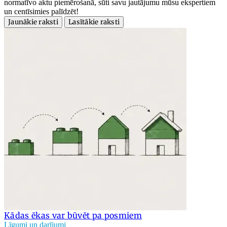
normatīvo aktu piemērošanā, sūti savu jautājumu mūsu ekspertiem
un centīsimies palīdzēt!
Jaunākie raksti
Lasītākie raksti
Kādas ēkas var būvēt pa posmiem
Līgumi un darījumi