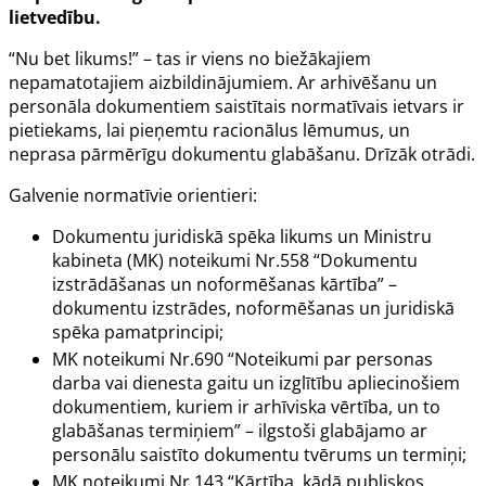
lietvedību.
“Nu bet likums!” – tas ir viens no biežākajiem
nepamatotajiem aizbildinājumiem. Ar arhivēšanu un
personāla dokumentiem saistītais normatīvais ietvars ir
pietiekams, lai pieņemtu racionālus lēmumus, un
neprasa pārmērīgu dokumentu glabāšanu. Drīzāk otrādi.
Galvenie normatīvie orientieri:
Dokumentu juridiskā spēka likums un Ministru
kabineta (MK) noteikumi Nr.558 “Dokumentu
izstrādāšanas un noformēšanas kārtība” –
dokumentu izstrādes, noformēšanas un juridiskā
spēka pamatprincipi;
MK noteikumi Nr.690 “Noteikumi par personas
darba vai dienesta gaitu un izglītību apliecinošiem
dokumentiem, kuriem ir arhīviska vērtība, un to
glabāšanas termiņiem” – ilgstoši glabājamo ar
personālu saistīto dokumentu tvērums un termiņi;
MK noteikumi Nr.143 “Kārtība, kādā publiskos