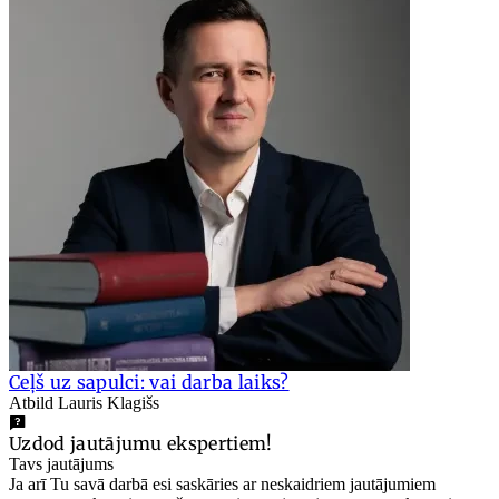
Ceļš uz sapulci: vai darba laiks?
Atbild Lauris Klagišs
Uzdod jautājumu ekspertiem!
Tavs jautājums
Ja arī Tu savā darbā esi saskāries ar neskaidriem jautājumiem