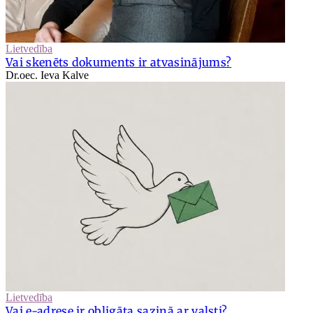
Lietvedība
Vai skenēts dokuments ir atvasinājums?
Dr.oec. Ieva Kalve
Lietvedība
Vai e-adrese ir obligāta saziņā ar valsti?