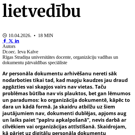
lietvedību
10.04.2026. • 18 MIN
Autors
Dr.oec. Ieva Kalve
Rīgas Stradiņa universitātes docente, organizāciju vadības un
dokumentu pārvaldības speciāliste
Ar personāla dokumentu arhivēšanu nereti sāk
nodarboties tikai tad, kad mapju kaudzes jau draud
apgāzties vai skapjos vairs nav vietas. Taču
problēmas būtība nav vis plauktos, bet gan lēmumos
un paradumos: ko organizācija dokumentē, kāpēc to
dara un kādā formā. Ja skaidru atbilžu uz šiem
jautājumiem nav, dokumenti dublējas, apjoms aug
un laiks paiet “papīru apkalpošanā”, nevis darbā ar
cilvēkiem vai organizācijas attīstīšanā. Skaidrojam,
kā pāriet uz digitālu personāla dokumentu