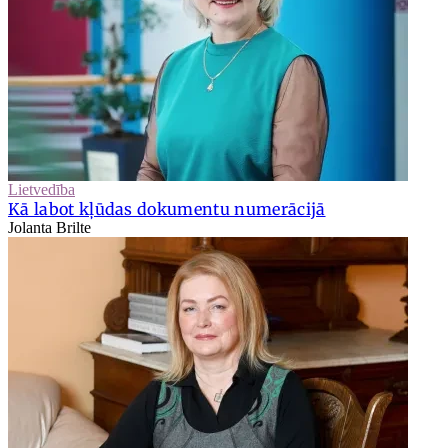
Lietvedība
Kā labot kļūdas dokumentu numerācijā
Jolanta Brilte