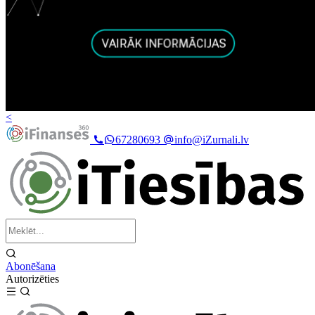
<
67280693
info@iZurnali.lv
Abonēšana
Autorizēties