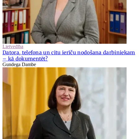
Lietvedība
Datora, telefona un citu ierīču nodošana darbiniekam
– kā dokumentēt?
Gundega Dambe