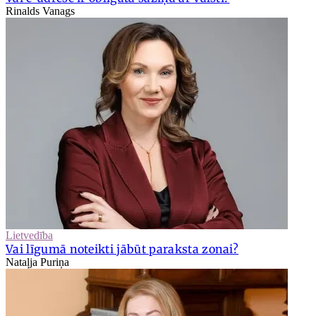
Rinalds Vanags
Lietvedība
Vai līgumā noteikti jābūt paraksta zonai?
Nataļja Puriņa