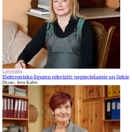
Lietvedība
Elektronisko līgumu rekvizīti: nepieciešamie un liekie
Dr.oec. Ieva Kalve