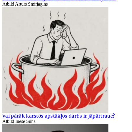
Atbild Arturs Smirjagins
Vai pārāk karstos apstākļos darbs ir jāpārtrauc?
Atbild Inese Sūna