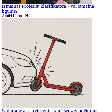
Izmaiņas Profesiju klasifikatorā - vai jāmaina
līgums?
Atbild Karīna Platā
Sadursme ar skrejriteni - kurš sedz zaudējumus