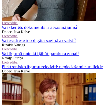
Lietvedība
Vai skenēts dokuments ir atvasinājums?
Dr.oec. Ieva Kalve
Lietvedība
Vai e-adrese ir obligāta saziņā ar valsti?
Rinalds Vanags
Lietvedība
Vai līgumā noteikti jābūt paraksta zonai?
Nataļja Puriņa
Lietvedība
Elektronisko līgumu rekvizīti: nepieciešamie un liekie
Dr.oec. Ieva Kalve