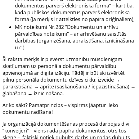
dokumentus pārvērš elektroniskā formā” – kārtība,
kādā publiskos dokumentus pārvērš elektroniskā
formā (ja mērķis ir atteikties no papīra oriģināliem);
MK noteikumi Nr.282 “Dokumentu un arhīvu
pārvaldības noteikumi” – ar arhivēšanu saistītās
darbības (organizēšana, aprakstīšana, iznīcināšana
u.c.).
Šī raksta mērķis ir pievērst uzmanību mūsdienīgam
skatījumam uz personāla dokumentu pārvaldību
apvienojumā ar digitalizāciju. Tādēļ ir būtiski izvērtēt
pilnu personāla dokumentu dzīves ciklu: izveide →
parakstīšana → aprite (saskaņošana / iepazīstināšana) →
glabāšana → iznīcināšana.
Ar ko sākt? Pamatprincips – vispirms jāaptur lieko
dokumentu radīšana!
Ja organizācijā dokumentēšanas procesā darbojas divi
“konveijeri” – viens rada papīra dokumentus, otrs tos
skenē –, faktiski notiek dubults darbs un rodas dubults