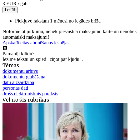
3 EUR
/ gab.
Lasīt!
Piekļuve rakstam 1 mēnesi no iegādes brīža
Noformējot pirkumu, netiek piesaistīta maksājumu karte un nenotiek
automātiski maksājumi!
Apskatīt citas abonēšanas iespējas
Pamanīji kļūdu?
Iezīmē tekstu un spied "ziņot par kļūdu".
Tēmas
dokumentu arhīvs
dokumentu glabāšana
datu aizsardzība
personas dati
drošs elektroniskais paraksts
Vēl no šīs rubrikas