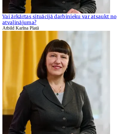
Vai ārkārtas situācijā darbinieku var atsaukt no
atvaļinājuma?
Atbild Karīna Platā