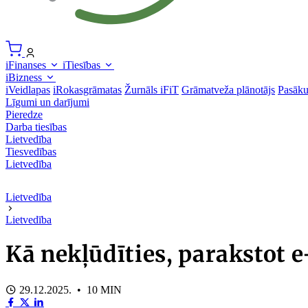
iFinanses
iTiesības
iBizness
iVeidlapas
iRokasgrāmatas
Žurnāls iFiT
Grāmatveža plānotājs
Pasāk
Līgumi un darījumi
Pieredze
Darba tiesības
Lietvedība
Tiesvedības
Lietvedība
Lietvedība
Lietvedība
Kā nekļūdīties, parakstot 
29.12.2025. • 10 MIN