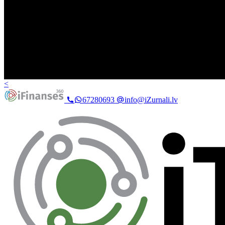
<
67280693
info@iZurnali.lv