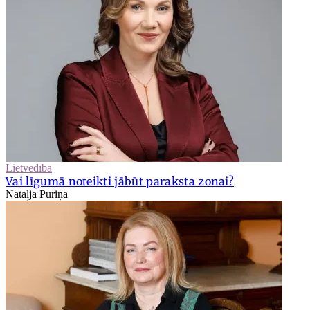
Lietvedība
Vai līgumā noteikti jābūt paraksta zonai?
Nataļja Puriņa