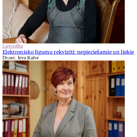
Lietvedība
Elektronisko līgumu rekvizīti: nepieciešamie un liekie
Dr.oec. Ieva Kalve