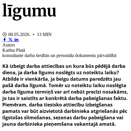
līgumu
08.05.2026. • 13 MIN
Autors
Karīna Platā
konsultante darba tiesībās un personāla dokumentu pārvaldībā
Kā izbeigt darba attiecības un kura būs pēdējā darba
diena, ja darba līgums noslēgts uz noteiktu laiku?
Atbilde ir vienkārša, ja beigu datums paredzēts jau
pašā darba līgumā. Tomēr uz noteiktu laiku noslēgta
darba līguma termiņš var arī nebūt precīzi nosakāms,
jo tas ir saistīts ar konkrētā darba pabeigšanas faktu.
Piemēram, darba tiesisko attiecību izbeigšanas
pamats var būt aizvietotā darbinieka atgriešanās pēc
ilgstošas slimošanas, sezonas darbu pabeigšana vai
jauna darbinieka pieņemšana vakantajā amatā.