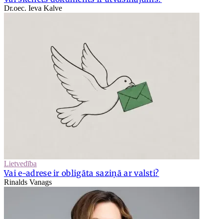
Dr.oec. Ieva Kalve
Lietvedība
Vai e-adrese ir obligāta saziņā ar valsti?
Rinalds Vanags