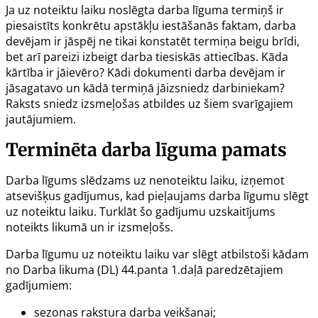
Ja uz noteiktu laiku noslēgta darba līguma termiņš ir
piesaistīts konkrētu apstākļu iestāšanās faktam, darba
devējam ir jāspēj ne tikai konstatēt termiņa beigu brīdi,
bet arī pareizi izbeigt darba tiesiskās attiecības. Kāda
kārtība ir jāievēro? Kādi dokumenti darba devējam ir
jāsagatavo un kādā termiņā jāizsniedz darbiniekam?
Raksts sniedz izsmeļošas atbildes uz šiem svarīgajiem
jautājumiem.
Terminēta darba līguma pamats
Darba līgums slēdzams uz nenoteiktu laiku, izņemot
atsevišķus gadījumus, kad pieļaujams darba līgumu slēgt
uz noteiktu laiku. Turklāt šo gadījumu uzskaitījums
noteikts likumā un ir izsmeļošs.
Darba līgumu uz noteiktu laiku var slēgt atbilstoši kādam
no Darba likuma (DL) 44.panta 1.daļā paredzētajiem
gadījumiem:
sezonas rakstura darba veikšanai;