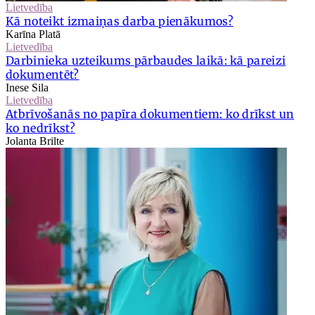
Lietvedība
Kā noteikt izmaiņas darba pienākumos?
Karīna Platā
Lietvedība
Darbinieka uzteikums pārbaudes laikā: kā pareizi
dokumentēt?
Inese Sila
Lietvedība
Atbrīvošanās no papīra dokumentiem: ko drīkst un
ko nedrīkst?
Jolanta Brilte