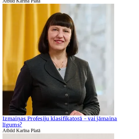
Atbild Karīna Platā
Izmaiņas Profesiju klasifikatorā - vai jāmaina
līgums?
Atbild Karīna Platā