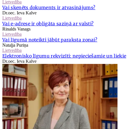
Lietvedība
Vai skenēts dokuments ir atvasinājums?
Dr.oec. Ieva Kalve
Lietvedība
Vai e-adrese ir obligāta saziņā ar valsti?
Rinalds Vanags
Lietvedība
Vai līgumā noteikti jābūt paraksta zonai?
Nataļja Puriņa
Lietvedība
Elektronisko līgumu rekvizīti: nepieciešamie un liekie
Dr.oec. Ieva Kalve