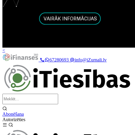
<
67280693
info@iZurnali.lv
Abonēšana
Autorizēties