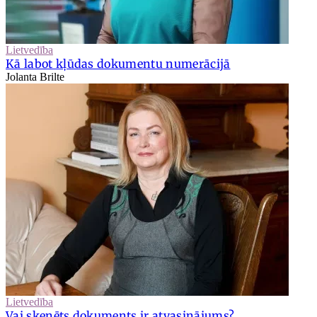
Lietvedība
Kā labot kļūdas dokumentu numerācijā
Jolanta Brilte
Lietvedība
Vai skenēts dokuments ir atvasinājums?