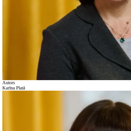
Autors
Karīna Platā