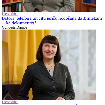
Lietvedība
Datora, telefona un citu ierīču nodošana darbiniekam
– kā dokumentēt?
Gundega Dambe
Lietvedība