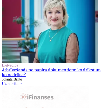
Lietvedība
Atbrīvošanās no papīra dokumentiem: ko drīkst un
ko nedrīkst?
Jolanta Brilte
Uz rubriku >