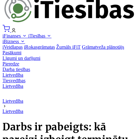
iFinanses
iTiesības
iBizness
iVeidlapas
iRokasgrāmatas
Žurnāls iFiT
Grāmatveža plānotājs
Pasākumi
Līgumi un darījumi
Pieredze
Darba tiesības
Lietvedība
Tiesvedības
Lietvedība
Lietvedība
Lietvedība
Darbs ir pabeigts: kā