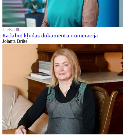
Lietvedība
Kā labot kļūdas dokumentu numerācijā
Jolanta Brilte