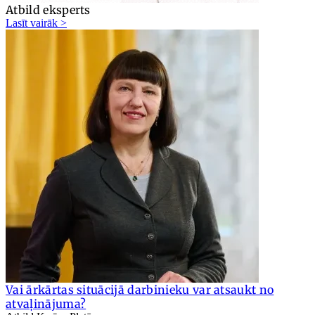
Atbild eksperts
Lasīt vairāk >
Vai ārkārtas situācijā darbinieku var atsaukt no
atvaļinājuma?