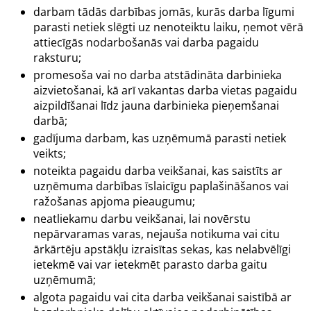
darbam tādās darbības jomās, kurās darba līgumi
parasti netiek slēgti uz nenoteiktu laiku, ņemot vērā
attiecīgās nodarbošanās vai darba pagaidu
raksturu;
promesoša vai no darba atstādināta darbinieka
aizvietošanai, kā arī vakantas darba vietas pagaidu
aizpildīšanai līdz jauna darbinieka pieņemšanai
darbā;
gadījuma darbam, kas uzņēmumā parasti netiek
veikts;
noteikta pagaidu darba veikšanai, kas saistīts ar
uzņēmuma darbības īslaicīgu paplašināšanos vai
ražošanas apjoma pieaugumu;
neatliekamu darbu veikšanai, lai novērstu
nepārvaramas varas, nejauša notikuma vai citu
ārkārtēju apstākļu izraisītas sekas, kas nelabvēlīgi
ietekmē vai var ietekmēt parasto darba gaitu
uzņēmumā;
algota pagaidu vai cita darba veikšanai saistībā ar