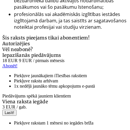
bezdarbnieka dalību aktīvajos nodarbinātības
pasākumos vai šo pasākumu īstenošanu;
profesionālās vai akadēmiskās izglītības iestādes
izglītojamā darbam, ja tas saistīts ar sagatavošanos
noteiktai profesijai vai studiju virzienam.
Šis raksts pieejams tikai abonentiem!
Autorizējies
Vēl neabonē?
Iepazīšanās piedāvājums
18 EUR
9 EUR
/ pirmais mēnesis
Abonēt!
Piekļuve jaunākajiem iTiesības rakstiem
Piekļuve rakstu arhīvam
1x nedēļā jaunāko tēmu apkopojums e-pastā
Piedāvājums spēkā jauniem klientiem
Viena raksta iegāde
3 EUR
/ gab.
Lasīt!
Piekļuve rakstam 1 mēnesi no iegādes brīža