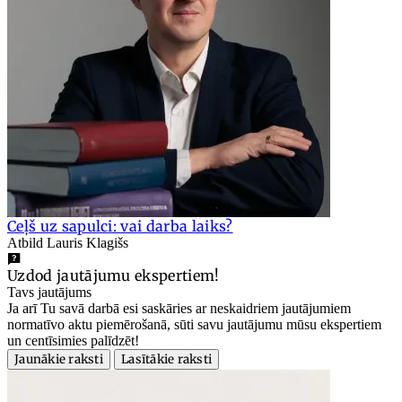
Ceļš uz sapulci: vai darba laiks?
Atbild Lauris Klagišs
Uzdod jautājumu ekspertiem!
Tavs jautājums
Ja arī Tu savā darbā esi saskāries ar neskaidriem jautājumiem
normatīvo aktu piemērošanā, sūti savu jautājumu mūsu ekspertiem
un centīsimies palīdzēt!
Jaunākie raksti
Lasītākie raksti