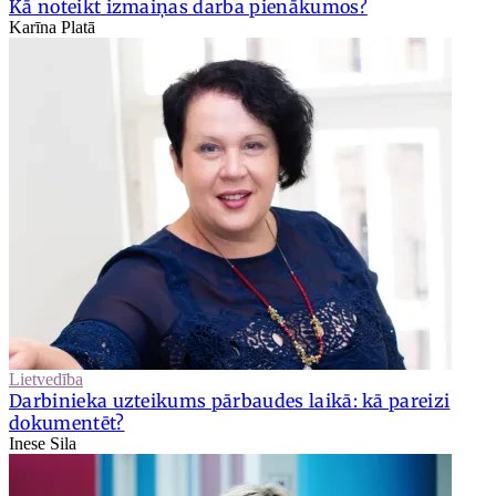
Kā noteikt izmaiņas darba pienākumos?
Karīna Platā
Lietvedība
Darbinieka uzteikums pārbaudes laikā: kā pareizi
dokumentēt?
Inese Sila