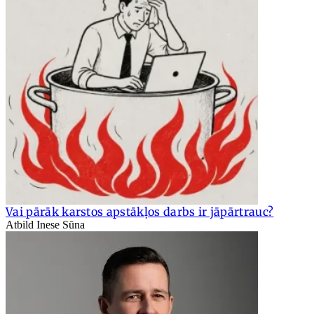
Vai pārāk karstos apstākļos darbs ir jāpārtrauc?
Atbild Inese Sūna