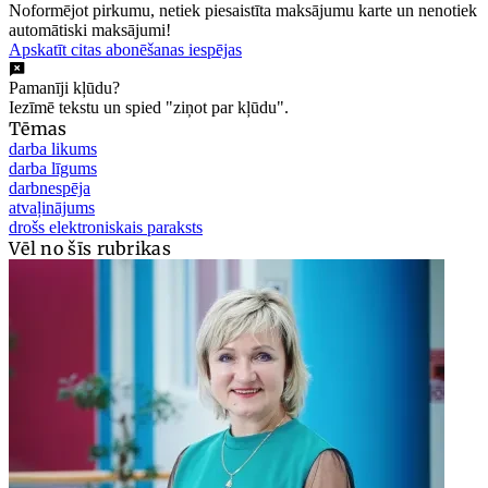
Noformējot pirkumu, netiek piesaistīta maksājumu karte un nenotiek
automātiski maksājumi!
Apskatīt citas abonēšanas iespējas
Pamanīji kļūdu?
Iezīmē tekstu un spied "ziņot par kļūdu".
Tēmas
darba likums
darba līgums
darbnespēja
atvaļinājums
drošs elektroniskais paraksts
Vēl no šīs rubrikas