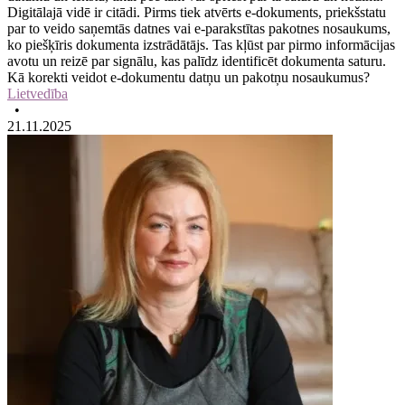
Digitālajā vidē ir citādi. Pirms tiek atvērts e-dokuments, priekšstatu
par to veido saņemtās datnes vai e-parakstītas pakotnes nosaukums,
ko piešķīris dokumenta izstrādātājs. Tas kļūst par pirmo informācijas
avotu un reizē par signālu, kas palīdz identificēt dokumenta saturu.
Kā korekti veidot e-dokumentu datņu un pakotņu nosaukumus?
Lietvedība
•
21.11.2025