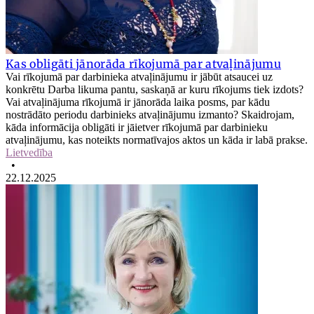
Kas obligāti jānorāda rīkojumā par atvaļinājumu
Vai rīkojumā par darbinieka atvaļinājumu ir jābūt atsaucei uz
konkrētu Darba likuma pantu, saskaņā ar kuru rīkojums tiek izdots?
Vai atvaļinājuma rīkojumā ir jānorāda laika posms, par kādu
nostrādāto periodu darbinieks atvaļinājumu izmanto? Skaidrojam,
kāda informācija obligāti ir jāietver rīkojumā par darbinieku
atvaļinājumu, kas noteikts normatīvajos aktos un kāda ir labā prakse.
Lietvedība
•
22.12.2025