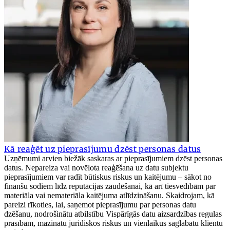
Kā reaģēt uz pieprasījumu dzēst personas datus
Uzņēmumi arvien biežāk saskaras ar pieprasījumiem dzēst personas
datus. Nepareiza vai novēlota reaģēšana uz datu subjektu
pieprasījumiem var radīt būtiskus riskus un kaitējumu – sākot no
finanšu sodiem līdz reputācijas zaudēšanai, kā arī tiesvedībām par
materiāla vai nemateriāla kaitējuma atlīdzināšanu. Skaidrojam, kā
pareizi rīkoties, lai, saņemot pieprasījumu par personas datu
dzēšanu, nodrošinātu atbilstību Vispārīgās datu aizsardzības regulas
prasībām, mazinātu juridiskos riskus un vienlaikus saglabātu klientu