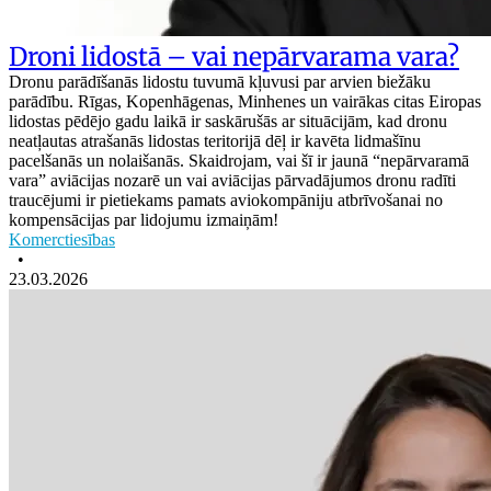
Droni lidostā – vai nepārvarama vara?
Dronu parādīšanās lidostu tuvumā kļuvusi par arvien biežāku
parādību. Rīgas, Kopenhāgenas, Minhenes un vairākas citas Eiropas
lidostas pēdējo gadu laikā ir saskārušās ar situācijām, kad dronu
neatļautas atrašanās lidostas teritorijā dēļ ir kavēta lidmašīnu
pacelšanās un nolaišanās. Skaidrojam, vai šī ir jaunā “nepārvaramā
vara” aviācijas nozarē un vai aviācijas pārvadājumos dronu radīti
traucējumi ir pietiekams pamats aviokompāniju atbrīvošanai no
kompensācijas par lidojumu izmaiņām!
Komerctiesības
•
23.03.2026