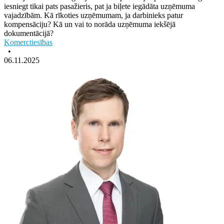
iesniegt tikai pats pasažieris, pat ja biļete iegādāta uzņēmuma
vajadzībām. Kā rīkoties uzņēmumam, ja darbinieks patur
kompensāciju? Kā un vai to norāda uzņēmuma iekšējā
dokumentācijā?
Komerctiesības
•
06.11.2025