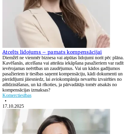
Atcelts lidojums – pamats kompensācijai
Diemžēl ne vienmēr biznesa vai atpūtas lidojumi norit pēc plāna.
Kavēšanās, atcelšana vai atteikta iekāpšana pasažieriem var radīt
ievērojamas neērtības un zaudējumus. Vai un kādos gadījumos
pasažieriem ir tiesības saņemt kompensāciju, kādi dokumenti un
pierādījumi jāiesniedz, lai aviokompānija nevarētu izvairīties no
atlīdzināšanas, un kā rīkoties, ja pārvadātājs tomēr atsakās no
kompensācijas izmaksas?
Komerctiesības
•
17.10.2025