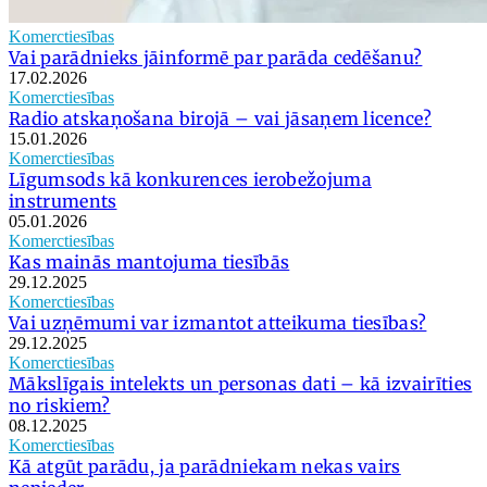
Komerctiesības
Vai parādnieks jāinformē par parāda cedēšanu?
17.02.2026
Komerctiesības
Radio atskaņošana birojā – vai jāsaņem licence?
15.01.2026
Komerctiesības
Līgumsods kā konkurences ierobežojuma
instruments
05.01.2026
Komerctiesības
Kas mainās mantojuma tiesībās
29.12.2025
Komerctiesības
Vai uzņēmumi var izmantot atteikuma tiesības?
29.12.2025
Komerctiesības
Mākslīgais intelekts un personas dati – kā izvairīties
no riskiem?
08.12.2025
Komerctiesības
Kā atgūt parādu, ja parādniekam nekas vairs