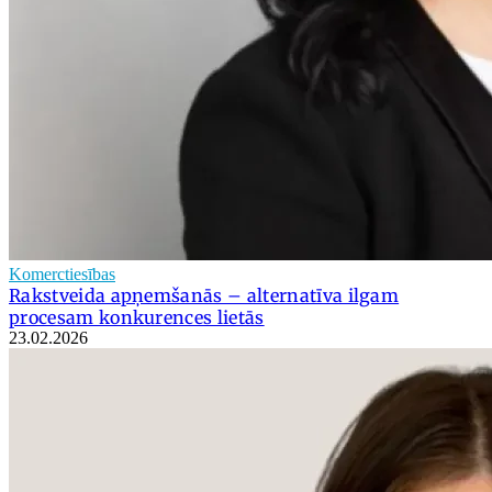
Komerctiesības
Rakstveida apņemšanās – alternatīva ilgam
procesam konkurences lietās
23.02.2026