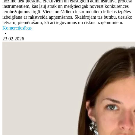
nozīme tiek piešķirta efektīviem un elastīgiem administratīvā procesa
instrumentiem, kas ļauj ātrāk un mērķtiecīgāk novērst konkurences
ierobežojumus tirgū. Viens no šādiem instrumentiem ir lietas izpētes
izbeigšana ar rakstveida apņemšanos. Skaidrojam tās būtību, tiesisko
ietvaru, piemērošanu, kā arī ieguvumus un riskus uzņēmumiem.
Komerctiesības
•
23.02.2026