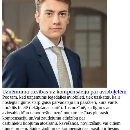
Uzņēmuma tiesības uz kompensāciju par aviobiļetēm
Pēc tam, kad uzņēmums iegādājies aviobiļeti, tiek uzskatīts, ka ir
noslēgts līgums starp gaisa pārvadātāju un pasažieri, kura vārds
norādīts biļetē (iekāpšanas kartē). Tas nozīmē, ka līgums ar
aviosabiedrību nenodrošina uzņēmumam tiesības pieprasīt
kompensāciju un/vai zaudējumu atlīdzību par
darbinieku lidojuma atcelšanu, kavēšanos, novirzīšanu vai citiem
traucējumiem. Šādos gadījumos kompensācijas prasību ir tiesīgs