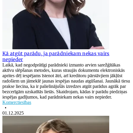
Kā atgūt parādu, ja parādniekam nekas vairs
nepieder
Laikā, kad negodprātīgi parādnieki izmanto arvien sarežģītākas
aktīvu slēpšanas metodes, kuras straujās dokumentu elektroniskās
aprites dēļ iespējams īstenot ātri, arī kreditoru pārstāvjiem jākļūst
radošiem un jāmeklē jaunas iespējas naudas atgūšanai. Jaunākā tiesu
prakse liecina, ka ir palielinājušās izredzes atgūt parādus agrāk par
bezcerīgām uzskatītās lietās. Skaidrojam, kādas ir parādu piedziņas
iespējas gadījumos, kad parādniekam nekas vairs nepieder.
Komerctiesības
•
01.12.2025