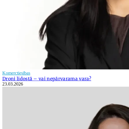
Komerctiesības
Droni lidostā – vai nepārvarama vara?
23.03.2026