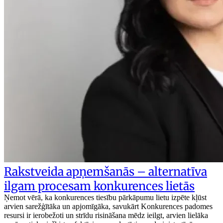
Rakstveida apņemšanās – alternatīva
ilgam procesam konkurences lietās
Ņemot vērā, ka konkurences tiesību pārkāpumu lietu izpēte kļūst
arvien sarežģītāka un apjomīgāka, savukārt Konkurences padomes
resursi ir ierobežoti un strīdu risināšana mēdz ieilgt, arvien lielāka