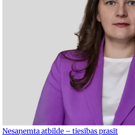
Nesaņemta atbilde – tiesības prasīt