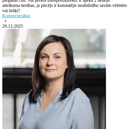
piegādāt citu. Vai pērkot transportlīdzekli, ir spēkā 2 nedēļu
atteikuma tiesības, ja pircējs ir konstatējis neatbilstību savām vēlmēm
vai brāķi?
Komerctiesības
•
29.12.2025