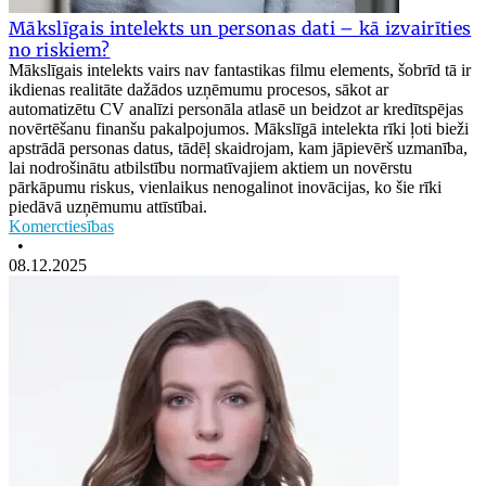
Mākslīgais intelekts un personas dati – kā izvairīties
no riskiem?
Mākslīgais intelekts vairs nav fantastikas filmu elements, šobrīd tā ir
ikdienas realitāte dažādos uzņēmumu procesos, sākot ar
automatizētu CV analīzi personāla atlasē un beidzot ar kredītspējas
novērtēšanu finanšu pakalpojumos. Mākslīgā intelekta rīki ļoti bieži
apstrādā personas datus, tādēļ skaidrojam, kam jāpievērš uzmanība,
lai nodrošinātu atbilstību normatīvajiem aktiem un novērstu
pārkāpumu riskus, vienlaikus nenogalinot inovācijas, ko šie rīki
piedāvā uzņēmumu attīstībai.
Komerctiesības
•
08.12.2025