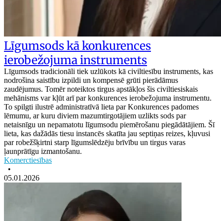
Līgumsods kā konkurences
ierobežojuma instruments
Līgumsods tradicionāli tiek uzlūkots kā civiltiesību instruments, kas
nodrošina saistību izpildi un kompensē grūti pierādāmus
zaudējumus. Tomēr noteiktos tirgus apstākļos šis civiltiesiskais
mehānisms var kļūt arī par konkurences ierobežojuma instrumentu.
To spilgti ilustrē administratīvā lieta par Konkurences padomes
lēmumu, ar kuru diviem mazumtirgotājiem uzlikts sods par
netaisnīgu un nepamatotu līgumsodu piemērošanu piegādātājiem. Šī
lieta, kas dažādās tiesu instancēs skatīta jau septiņas reizes, kļuvusi
par robežšķirtni starp līgumslēdzēju brīvību un tirgus varas
ļaunprātīgu izmantošanu.
Komerctiesības
•
05.01.2026