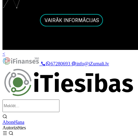
<
67280693
info@iZurnali.lv
Abonēšana
Autorizēties