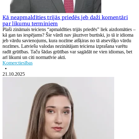
Kā neapmaldīties trijās priedēs jeb daži komentāri
par likumu terminiem
Plaši zināmais teiciens “apmaldīties trijās priedēs” liek aizdomāties –
kā gan tas iespējams? Šie vārdi nav jāuztver burtiski, jo tā ir idioma
jeb vārdu savienojums, kura nozīme atšķiras no tā atsevišķo vārdu
nozīmes. Latviešu valodas nezinātājam teiciena izprašana varētu
radīt grūtības. Taču šādas grūtības var sagādāt ne vien idiomas, bet
arī likumi un citi normatīvie akti.
Komerctiesības
•
21.10.2025