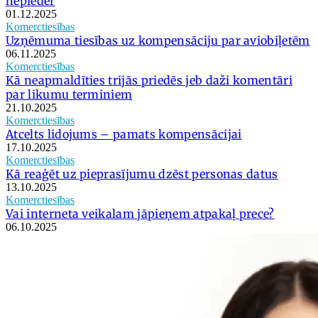
nepieder
01.12.2025
Komerctiesības
Uzņēmuma tiesības uz kompensāciju par aviobiļetēm
06.11.2025
Komerctiesības
Kā neapmaldīties trijās priedēs jeb daži komentāri
par likumu terminiem
21.10.2025
Komerctiesības
Atcelts lidojums – pamats kompensācijai
17.10.2025
Komerctiesības
Kā reaģēt uz pieprasījumu dzēst personas datus
13.10.2025
Komerctiesības
Vai interneta veikalam jāpieņem atpakaļ prece?
06.10.2025