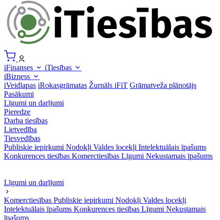
iFinanses
iTiesības
iBizness
iVeidlapas
iRokasgrāmatas
Žurnāls iFiT
Grāmatveža plānotājs
Pasākumi
Līgumi un darījumi
Pieredze
Darba tiesības
Lietvedība
Tiesvedības
Publiskie iepirkumi
Nodokļi
Valdes locekļi
Intelektuālais īpašums
Konkurences tiesības
Komerctiesības
Līgumi
Nekustamais īpašums
Līgumi un darījumi
Komerctiesības
Publiskie iepirkumi
Nodokļi
Valdes locekļi
Intelektuālais īpašums
Konkurences tiesības
Līgumi
Nekustamais
īpašums