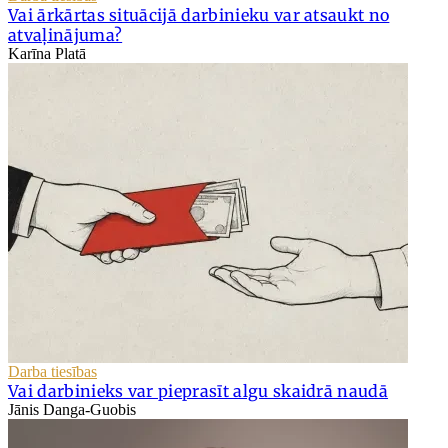
Vai ārkārtas situācijā darbinieku var atsaukt no
atvaļinājuma?
Karīna Platā
Darba tiesības
Vai darbinieks var pieprasīt algu skaidrā naudā
Jānis Danga-Guobis