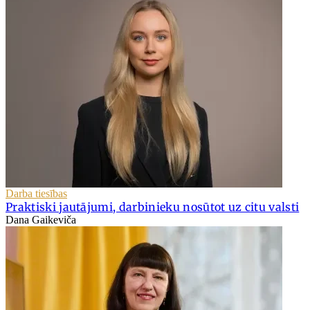
Darba tiesības
Praktiski jautājumi, darbinieku nosūtot uz citu valsti
Dana Gaikeviča