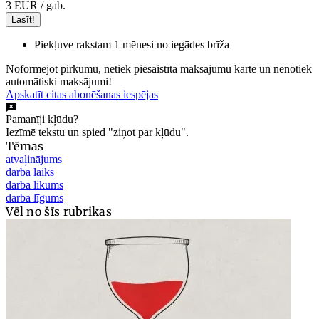
3 EUR
/ gab.
Lasīt!
Piekļuve rakstam 1 mēnesi no iegādes brīža
Noformējot pirkumu, netiek piesaistīta maksājumu karte un nenotiek
automātiski maksājumi!
Apskatīt citas abonēšanas iespējas
Pamanīji kļūdu?
Iezīmē tekstu un spied "ziņot par kļūdu".
Tēmas
atvaļinājums
darba laiks
darba likums
darba līgums
Vēl no šīs rubrikas