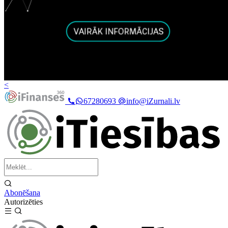
<
67280693
info@iZurnali.lv
Abonēšana
Autorizēties