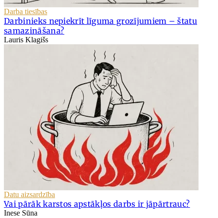
Darba tiesības
Darbinieks nepiekrīt līguma grozījumiem – štatu
samazināšana?
Lauris Klagišs
Datu aizsardzība
Vai pārāk karstos apstākļos darbs ir jāpārtrauc?
Inese Sūna