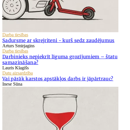
Darba tiesības
Sadursme ar skrejriteni - kurš sedz zaudējumus
Arturs Smirjagins
Darba tiesības
Darbinieks nepiekrīt līguma grozījumiem – štatu
samazināšana?
Lauris Klagišs
Datu aizsardzība
Vai pārāk karstos apstākļos darbs ir jāpārtrauc?
Inese Sūna