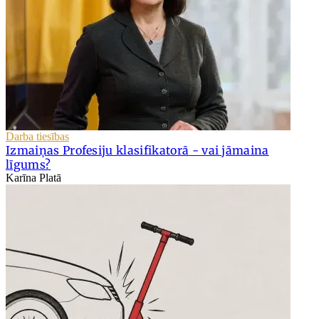
Darba tiesības
Izmaiņas Profesiju klasifikatorā - vai jāmaina
līgums?
Karīna Platā