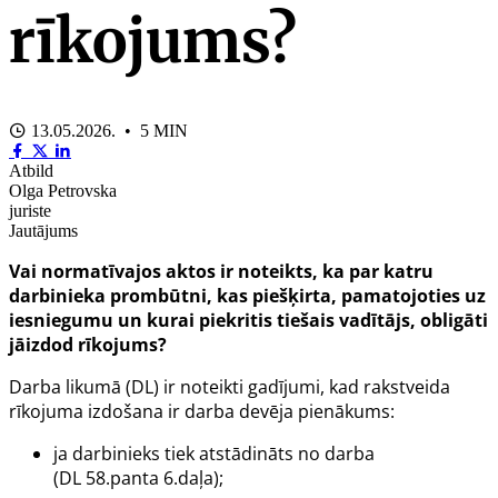
rīkojums?
13.05.2026. • 5 MIN
Atbild
Olga Petrovska
juriste
Jautājums
Vai normatīvajos aktos ir noteikts, ka par katru
darbinieka prombūtni, kas piešķirta, pamatojoties uz
iesniegumu un kurai piekritis tiešais vadītājs, obligāti
jāizdod rīkojums?
Darba likumā (DL) ir noteikti gadījumi, kad rakstveida
rīkojuma izdošana ir darba devēja pienākums:
ja darbinieks tiek atstādināts no darba
(DL
58.panta
6.daļa);