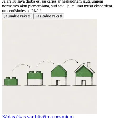
Ja arī Tu savā darbā esi saskāries ar neskaidriem jautājumiem
normatīvo aktu piemērošanā, sūti savu jautājumu mūsu ekspertiem
un centīsimies palīdzēt!
Jaunākie raksti
Lasītākie raksti
Kādas ēkas var būvēt pa posmiem