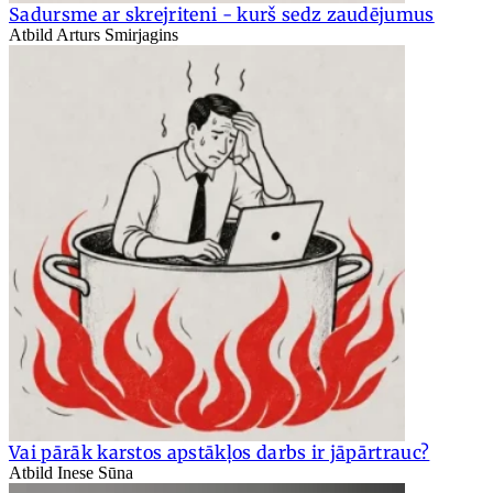
Sadursme ar skrejriteni - kurš sedz zaudējumus
Atbild Arturs Smirjagins
Vai pārāk karstos apstākļos darbs ir jāpārtrauc?
Atbild Inese Sūna