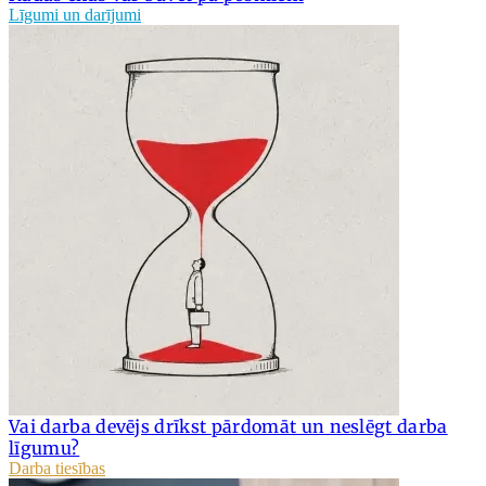
Līgumi un darījumi
Vai darba devējs drīkst pārdomāt un neslēgt darba
līgumu?
Darba tiesības