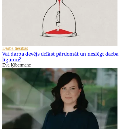
Darba tiesības
Vai darba devējs drīkst pārdomāt un neslēgt darba
līgumu?
Eva Ķibermane