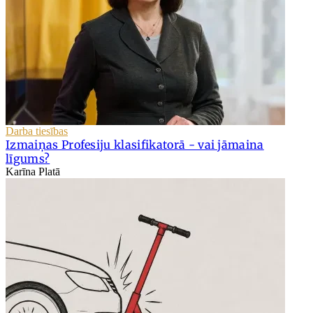
Darba tiesības
Izmaiņas Profesiju klasifikatorā - vai jāmaina
līgums?
Karīna Platā