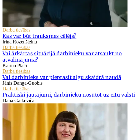
Darba tiesības
Kas var būt trauksmes cēlējs?
Irina Rozenšteina
Darba tiesības
Vai ārkārtas situācijā darbinieku var atsaukt no
atvaļinājuma?
Karīna Platā
Darba tiesības
Vai darbinieks var pieprasīt algu skaidrā naudā
Jānis Danga-Guobis
Darba tiesības
Praktiski jautājumi, darbinieku nosūtot uz citu valsti
Dana Gaikeviča