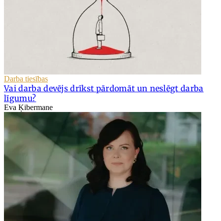
Darba tiesības
Vai darba devējs drīkst pārdomāt un neslēgt darba
līgumu?
Eva Ķibermane