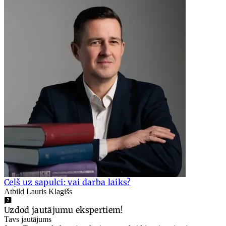
Ceļš uz sapulci: vai darba laiks?
Atbild Lauris Klagišs
Uzdod jautājumu ekspertiem!
Tavs jautājums