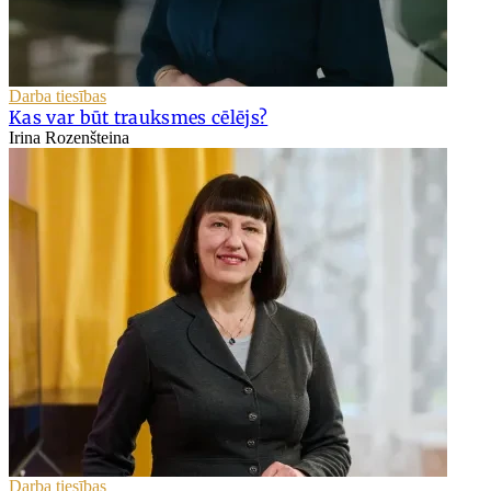
Darba tiesības
Kas var būt trauksmes cēlējs?
Irina Rozenšteina
Darba tiesības