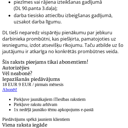
piezīmes vai rājiena izteikšanas gadījumā
(DL
90.panta
3.daļa);
darba tiesisko attiecību izbeigšanas gadījumā,
uzsakot darba līgumu.
DL tieši neparedz vispārēju pienākumu par jebkuru
darbinieka prombūtni, kas piešķirta, pamatojoties uz
iesniegumu, izdot atsevišķu rīkojumu. Taču atbilde uz šo
jautājumu ir atkarīga no konkrētās prombūtnes veida.
Šis raksts pieejams tikai abonentiem!
Autorizējies
Vēl neabonē?
Iepazīšanās piedāvājums
18 EUR
9 EUR
/ pirmais mēnesis
Abonēt!
Piekļuve jaunākajiem iTiesības rakstiem
Piekļuve rakstu arhīvam
1x nedēļā jaunāko tēmu apkopojums e-pastā
Piedāvājums spēkā jauniem klientiem
Viena raksta iegāde