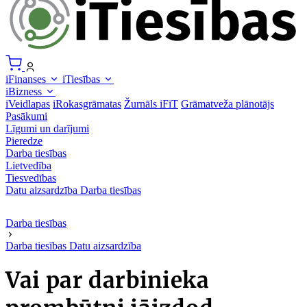
iFinanses
iTiesības
iBizness
iVeidlapas
iRokasgrāmatas
Žurnāls iFiT
Grāmatveža plānotājs
Pasākumi
Līgumi un darījumi
Pieredze
Darba tiesības
Lietvedība
Tiesvedības
Datu aizsardzība
Darba tiesības
Darba tiesības
Darba tiesības
Datu aizsardzība
Vai par darbinieka