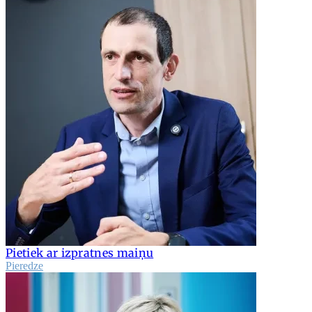
Pietiek ar izpratnes maiņu
Pieredze