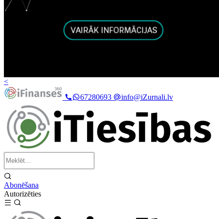
<
67280693
info@iZurnali.lv
Abonēšana
Autorizēties