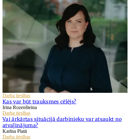
Darba tiesības
Kas var būt trauksmes cēlējs?
Irina Rozenšteina
Darba tiesības
Vai ārkārtas situācijā darbinieku var atsaukt no
atvaļinājuma?
Karīna Platā
Darba tiesības