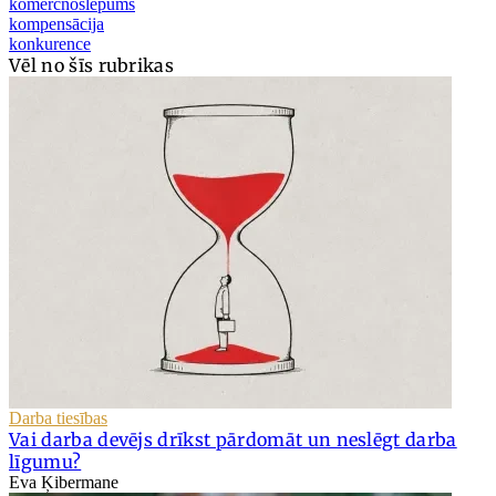
komercnoslēpums
kompensācija
konkurence
Vēl no šīs rubrikas
Darba tiesības
Vai darba devējs drīkst pārdomāt un neslēgt darba
līgumu?
Eva Ķibermane