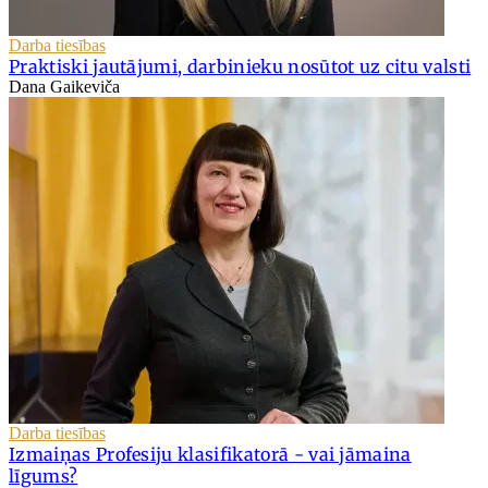
Darba tiesības
Praktiski jautājumi, darbinieku nosūtot uz citu valsti
Dana Gaikeviča
Darba tiesības
Izmaiņas Profesiju klasifikatorā - vai jāmaina
līgums?