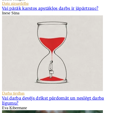
Datu aizsardzība
Vai pārāk karstos apstākļos darbs ir jāpārtrauc?
Inese Sūna
Darba tiesības
Vai darba devējs drīkst pārdomāt un neslēgt darba
līgumu?
Eva Ķibermane