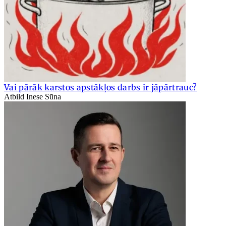
Vai pārāk karstos apstākļos darbs ir jāpārtrauc?
Atbild Inese Sūna