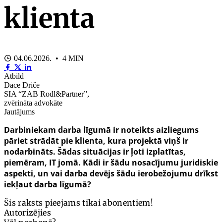
klienta
04.06.2026. • 4 MIN
Atbild
Dace Driče
SIA “ZAB Rodl&Partner”,
zvērināta advokāte
Jautājums
Darbiniekam darba līgumā ir noteikts aizliegums
pāriet strādāt pie klienta, kura projektā viņš ir
nodarbināts. Šādas situācijas ir ļoti izplatītas,
piemēram, IT jomā. Kādi ir šādu nosacījumu juridiskie
aspekti, un vai darba devējs šādu ierobežojumu drīkst
iekļaut darba līgumā?
Šis raksts pieejams tikai abonentiem!
Autorizējies