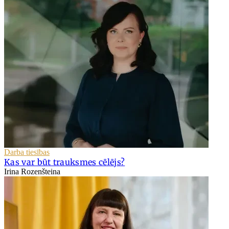
Darba tiesības
Kas var būt trauksmes cēlējs?
Irina Rozenšteina