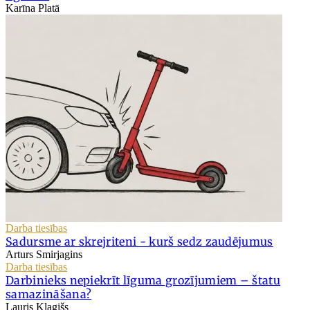
Karīna Platā
Darba tiesības
Sadursme ar skrejriteni - kurš sedz zaudējumus
Arturs Smirjagins
Darba tiesības
Darbinieks nepiekrīt līguma grozījumiem – štatu
samazināšana?
Lauris Klagišs