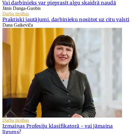
Vai darbinieks var pieprasīt algu skaidrā naudā
Jānis Danga-Guobis
Darba tiesības
Praktiski jautājumi, darbinieku nosūtot uz citu valsti
Dana Gaikeviča
Darba tiesības
Izmaiņas Profesiju klasifikatorā - vai jāmaina
līgums?