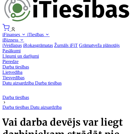
iFinanses
iTiesības
iBizness
iVeidlapas
iRokasgrāmatas
Žurnāls iFiT
Grāmatveža plānotājs
Pasākumi
Līgumi un darījumi
Pieredze
Darba tiesības
Lietvedība
Tiesvedības
Datu aizsardzība
Darba tiesības
Darba tiesības
Darba tiesības
Datu aizsardzība
Vai darba devējs var liegt