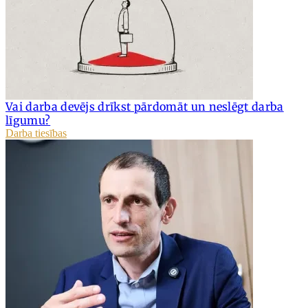
Vai darba devējs drīkst pārdomāt un neslēgt darba
līgumu?
Darba tiesības