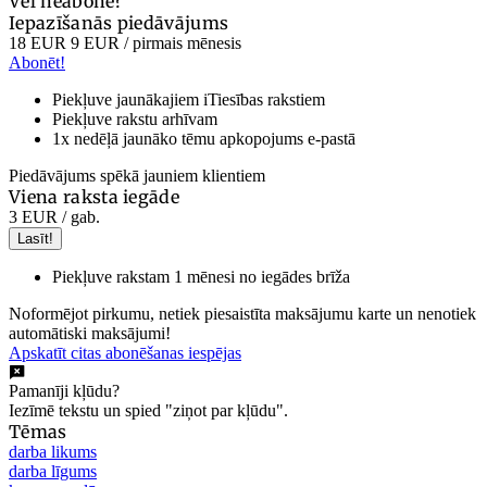
Vēl neabonē?
Iepazīšanās piedāvājums
18 EUR
9 EUR
/ pirmais mēnesis
Abonēt!
Piekļuve jaunākajiem iTiesības rakstiem
Piekļuve rakstu arhīvam
1x nedēļā jaunāko tēmu apkopojums e-pastā
Piedāvājums spēkā jauniem klientiem
Viena raksta iegāde
3 EUR
/ gab.
Lasīt!
Piekļuve rakstam 1 mēnesi no iegādes brīža
Noformējot pirkumu, netiek piesaistīta maksājumu karte un nenotiek
automātiski maksājumi!
Apskatīt citas abonēšanas iespējas
Pamanīji kļūdu?
Iezīmē tekstu un spied "ziņot par kļūdu".
Tēmas
darba likums
darba līgums