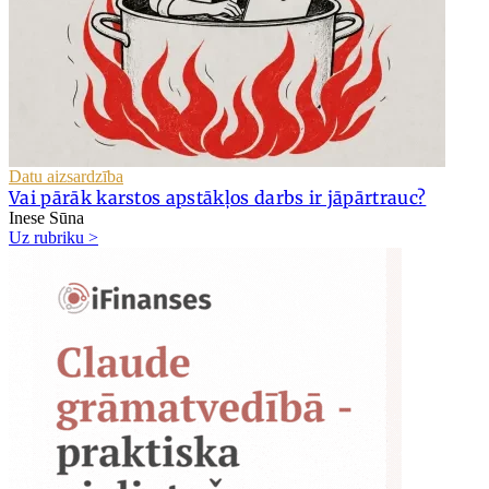
Datu aizsardzība
Vai pārāk karstos apstākļos darbs ir jāpārtrauc?
Inese Sūna
Uz rubriku >