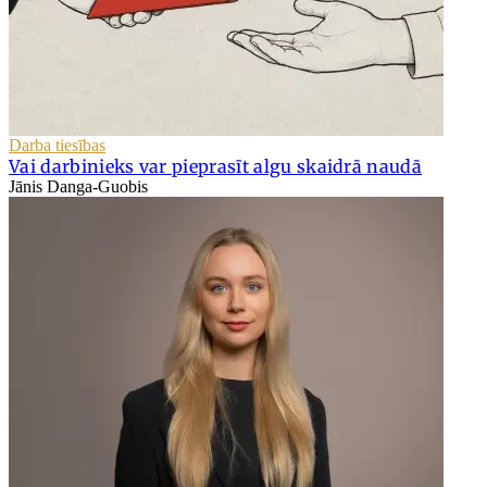
Darba tiesības
Vai darbinieks var pieprasīt algu skaidrā naudā
Jānis Danga-Guobis