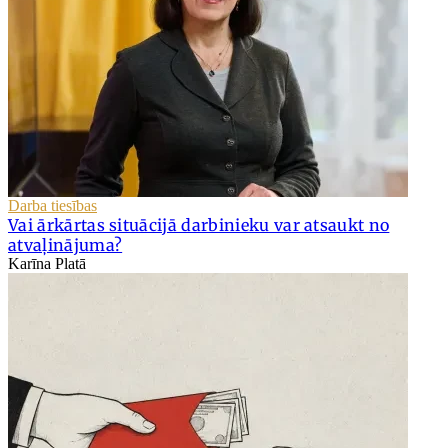
Darba tiesības
Vai ārkārtas situācijā darbinieku var atsaukt no
atvaļinājuma?
Karīna Platā