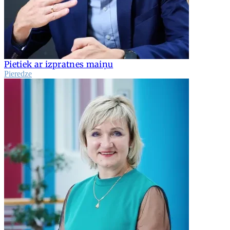
Pietiek ar izpratnes maiņu
Pieredze