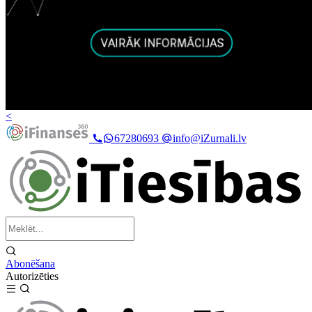
<
67280693
info@iZurnali.lv
Abonēšana
Autorizēties