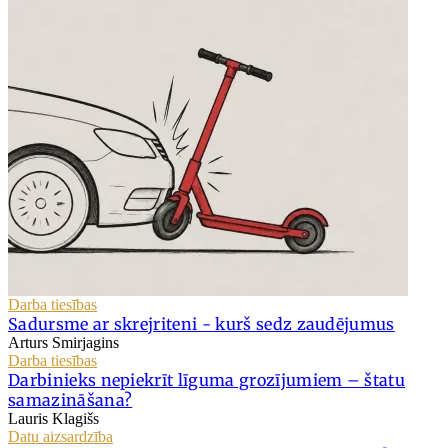
Darba tiesības
Sadursme ar skrejriteni - kurš sedz zaudējumus
Arturs Smirjagins
Darba tiesības
Darbinieks nepiekrīt līguma grozījumiem – štatu
samazināšana?
Lauris Klagišs
Datu aizsardzība