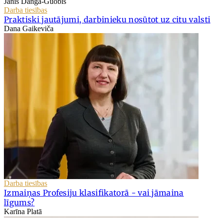
Jānis Danga-Guobis
Darba tiesības
Praktiski jautājumi, darbinieku nosūtot uz citu valsti
Dana Gaikeviča
Darba tiesības
Izmaiņas Profesiju klasifikatorā - vai jāmaina
līgums?
Karīna Platā