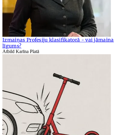
Izmaiņas Profesiju klasifikatorā - vai jāmaina
līgums?
Atbild Karīna Platā