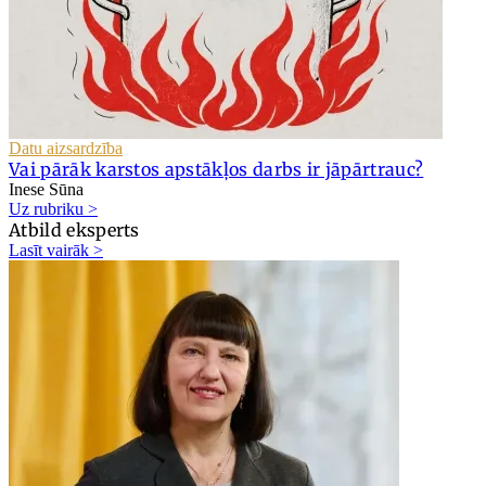
Datu aizsardzība
Vai pārāk karstos apstākļos darbs ir jāpārtrauc?
Inese Sūna
Uz rubriku >
Atbild eksperts
Lasīt vairāk >