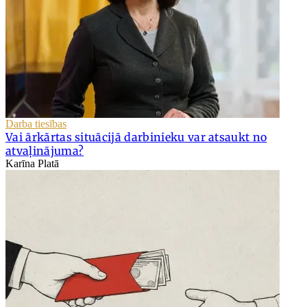
Darba tiesības
Vai ārkārtas situācijā darbinieku var atsaukt no
atvaļinājuma?
Karīna Platā