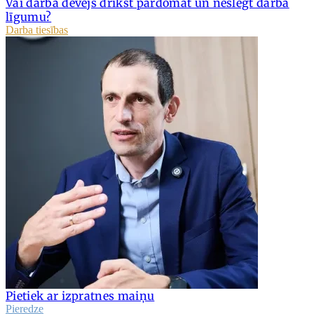
Vai darba devējs drīkst pārdomāt un neslēgt darba
līgumu?
Darba tiesības
Pietiek ar izpratnes maiņu
Pieredze