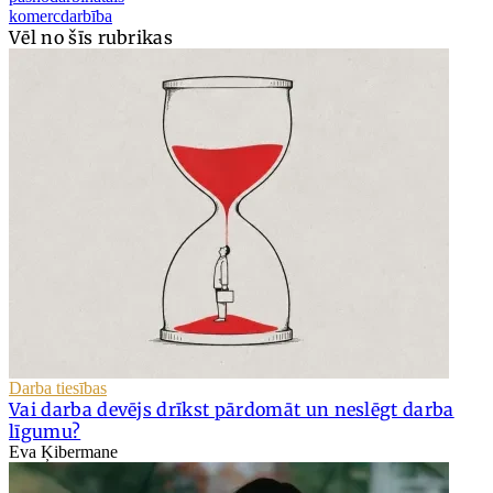
komercdarbība
Vēl no šīs rubrikas
Darba tiesības
Vai darba devējs drīkst pārdomāt un neslēgt darba
līgumu?
Eva Ķibermane