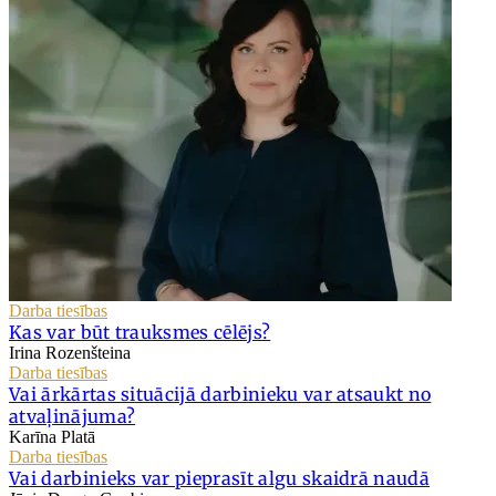
Darba tiesības
Kas var būt trauksmes cēlējs?
Irina Rozenšteina
Darba tiesības
Vai ārkārtas situācijā darbinieku var atsaukt no
atvaļinājuma?
Karīna Platā
Darba tiesības
Vai darbinieks var pieprasīt algu skaidrā naudā