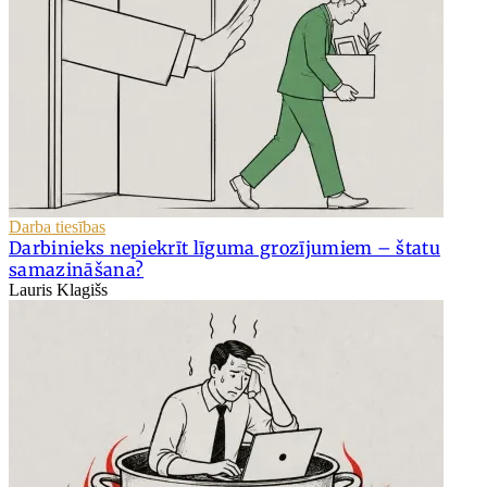
Darba tiesības
Darbinieks nepiekrīt līguma grozījumiem – štatu
samazināšana?
Lauris Klagišs