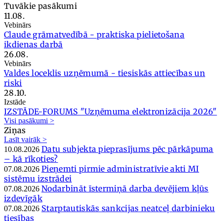
Tuvākie pasākumi
11.08.
Vebinārs
Claude grāmatvedībā - praktiska pielietošana
ikdienas darbā
26.08.
Vebinārs
Valdes loceklis uzņēmumā - tiesiskās attiecības un
riski
28.10.
Izstāde
IZSTĀDE-FORUMS "Uzņēmuma elektronizācija 2026"
Visi pasākumi >
Ziņas
Lasīt vairāk >
Datu subjekta pieprasījums pēc pārkāpuma
10.08.2026
– kā rīkoties?
Pieņemti pirmie administratīvie akti MI
07.08.2026
sistēmu izstrādei
Nodarbināt īstermiņā darba devējiem kļūs
07.08.2026
izdevīgāk
Starptautiskās sankcijas neatceļ darbinieku
07.08.2026
tiesības