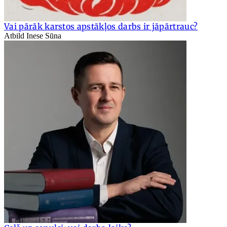
Vai pārāk karstos apstākļos darbs ir jāpārtrauc?
Atbild Inese Sūna