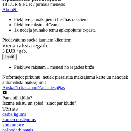
18 EUR
9 EUR
/ pirmais mēnesis
Abonēt!
Piekļuve jaunākajiem iTiesības rakstiem
Piekļuve rakstu arhīvam
1x nedēļā jaunāko tēmu apkopojums e-pastā
Piedāvājums spēkā jauniem klientiem
Viena raksta iegāde
3 EUR
/ gab.
Lasīt!
Piekļuve rakstam 1 mēnesi no iegādes brīža
Noformējot pirkumu, netiek piesaistīta maksājumu karte un nenotiek
automātiski maksājumi!
Apskatīt citas abonēšanas iespējas
Pamanīji kļūdu?
Iezīmē tekstu un spied "ziņot par kļūdu".
Tēmas
darba līgums
komercnoslēpums
konkurence
pašnodarbinātais