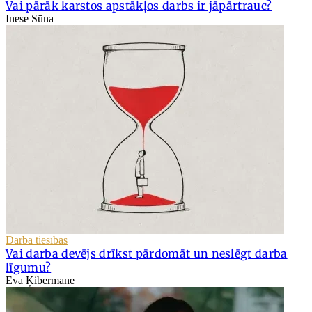
Vai pārāk karstos apstākļos darbs ir jāpārtrauc?
Inese Sūna
Darba tiesības
Vai darba devējs drīkst pārdomāt un neslēgt darba
līgumu?
Eva Ķibermane