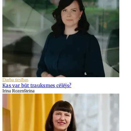
Darba tiesības
Kas var būt trauksmes cēlējs?
Irina Rozenšteina