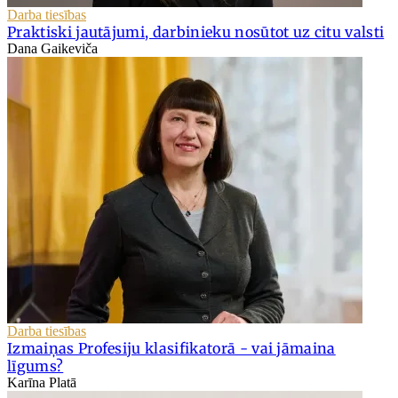
Darba tiesības
Praktiski jautājumi, darbinieku nosūtot uz citu valsti
Dana Gaikeviča
Darba tiesības
Izmaiņas Profesiju klasifikatorā - vai jāmaina
līgums?
Karīna Platā