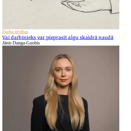
Darba tiesības
Vai darbinieks var pieprasīt algu skaidrā naudā
Jānis Danga-Guobis