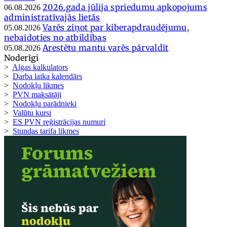
2026.gada jūlija spriedumu apkopojums
06.08.2026
administratīvajās lietās
Varēs ziņot par kiberapdraudējumu,
05.08.2026
nebaidoties no atbildības
Arestētu mantu varēs pārvaldīt
05.08.2026
Noderīgi
>
Algas kalkulators
>
Darba laika kalendārs
>
Nodokļu likmes
>
PVN maksātāji
>
Nodokļu parādnieki
>
Valūtu kursi
>
ES PVN reģistrācijas numuri
>
Stundas tarifa likmes