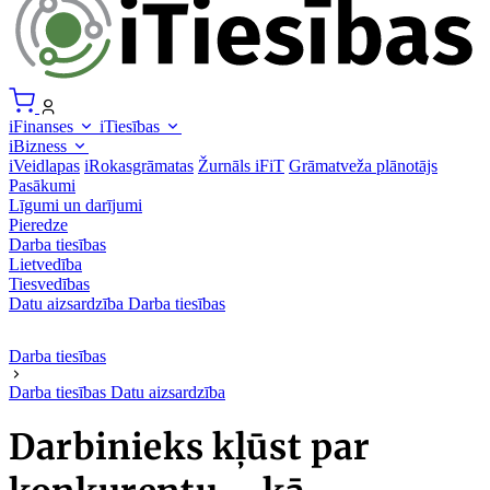
iFinanses
iTiesības
iBizness
iVeidlapas
iRokasgrāmatas
Žurnāls iFiT
Grāmatveža plānotājs
Pasākumi
Līgumi un darījumi
Pieredze
Darba tiesības
Lietvedība
Tiesvedības
Datu aizsardzība
Darba tiesības
Darba tiesības
Darba tiesības
Datu aizsardzība
Darbinieks kļūst par