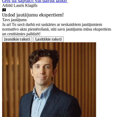
Ceļš uz sapulci: vai darba laiks?
Atbild Lauris Klagišs
Uzdod jautājumu ekspertiem!
Tavs jautājums
Ja arī Tu savā darbā esi saskāries ar neskaidriem jautājumiem
normatīvo aktu piemērošanā, sūti savu jautājumu mūsu ekspertiem
un centīsimies palīdzēt!
Jaunākie raksti
Lasītākie raksti