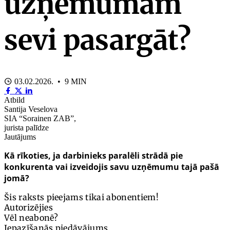
uzņēmumam
sevi pasargāt?
03.02.2026. • 9 MIN
Atbild
Santija Veselova
SIA “Sorainen ZAB”,
jurista palīdze
Jautājums
Kā rīkoties, ja darbinieks paralēli strādā pie
konkurenta vai izveidojis savu uzņēmumu tajā pašā
jomā?
Šis raksts pieejams tikai abonentiem!
Autorizējies
Vēl neabonē?
Iepazīšanās piedāvājums