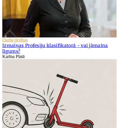
Darba tiesības
Izmaiņas Profesiju klasifikatorā - vai jāmaina
līgums?
Karīna Platā