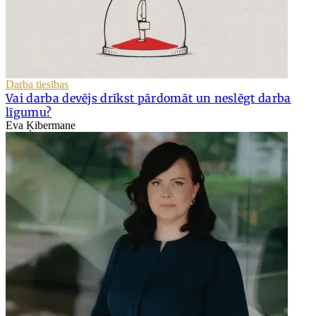
Darba tiesības
Vai darba devējs drīkst pārdomāt un neslēgt darba
līgumu?
Eva Ķibermane