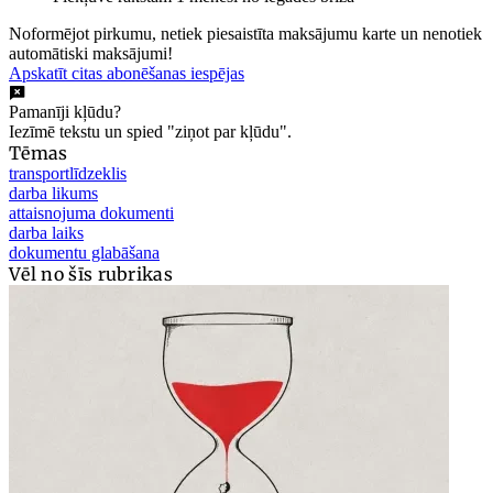
Noformējot pirkumu, netiek piesaistīta maksājumu karte un nenotiek
automātiski maksājumi!
Apskatīt citas abonēšanas iespējas
Pamanīji kļūdu?
Iezīmē tekstu un spied "ziņot par kļūdu".
Tēmas
transportlīdzeklis
darba likums
attaisnojuma dokumenti
darba laiks
dokumentu glabāšana
Vēl no šīs rubrikas