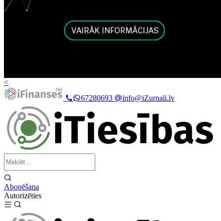
<
67280693
info@iZurnali.lv
Abonēšana
Autorizēties