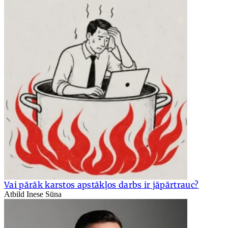
Vai pārāk karstos apstākļos darbs ir jāpārtrauc?
Atbild Inese Sūna