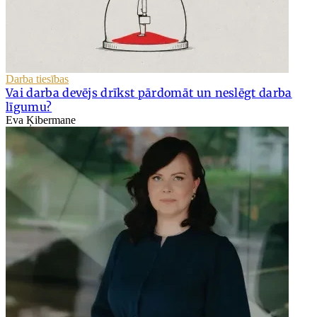
Darba tiesības
Vai darba devējs drīkst pārdomāt un neslēgt darba
līgumu?
Eva Ķibermane