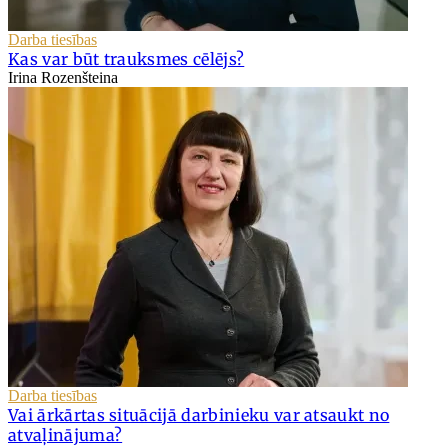
Darba tiesības
Kas var būt trauksmes cēlējs?
Irina Rozenšteina
Darba tiesības
Vai ārkārtas situācijā darbinieku var atsaukt no
atvaļinājuma?