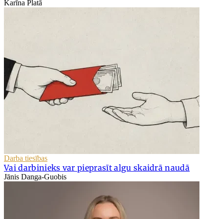
Karīna Platā
Darba tiesības
Vai darbinieks var pieprasīt algu skaidrā naudā
Jānis Danga-Guobis