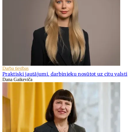
Darba tiesības
Praktiski jautājumi, darbinieku nosūtot uz citu valsti
Dana Gaikeviča