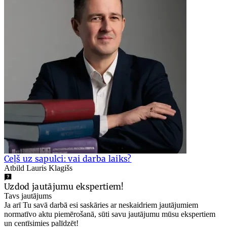
Ceļš uz sapulci: vai darba laiks?
Atbild Lauris Klagišs
Uzdod jautājumu ekspertiem!
Tavs jautājums
Ja arī Tu savā darbā esi saskāries ar neskaidriem jautājumiem
normatīvo aktu piemērošanā, sūti savu jautājumu mūsu ekspertiem
un centīsimies palīdzēt!