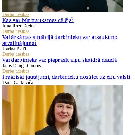
Darba tiesības
Kas var būt trauksmes cēlējs?
Irina Rozenšteina
Darba tiesības
Vai ārkārtas situācijā darbinieku var atsaukt no
atvaļinājuma?
Karīna Platā
Darba tiesības
Vai darbinieks var pieprasīt algu skaidrā naudā
Jānis Danga-Guobis
Darba tiesības
Praktiski jautājumi, darbinieku nosūtot uz citu valsti
Dana Gaikeviča