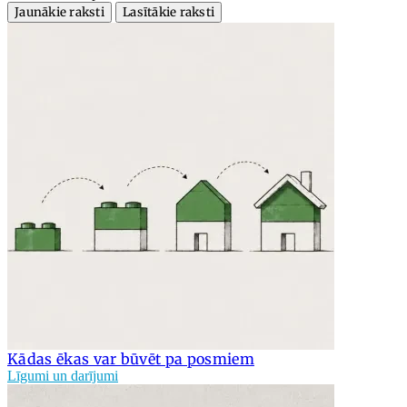
Jaunākie raksti
Lasītākie raksti
Kādas ēkas var būvēt pa posmiem
Līgumi un darījumi