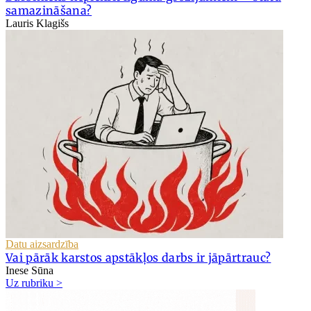
samazināšana?
Lauris Klagišs
Datu aizsardzība
Vai pārāk karstos apstākļos darbs ir jāpārtrauc?
Inese Sūna
Uz rubriku >