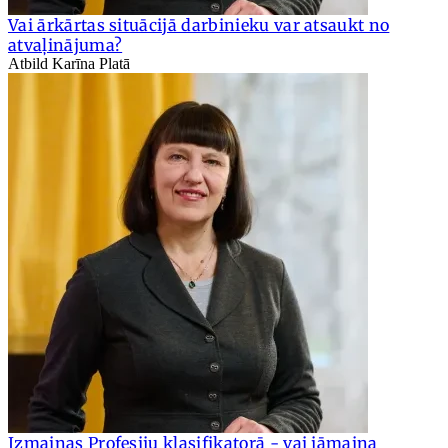
Vai ārkārtas situācijā darbinieku var atsaukt no
atvaļinājuma?
Atbild Karīna Platā
Izmaiņas Profesiju klasifikatorā - vai jāmaina