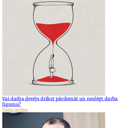
Vai darba devējs drīkst pārdomāt un neslēgt darba
līgumu?
Darba tiesības