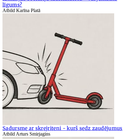
līgums?
Atbild Karīna Platā
Sadursme ar skrejriteni - kurš sedz zaudējumus
Atbild Arturs Smirjagins