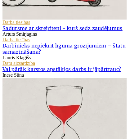
Darba tiesības
Sadursme ar skrejriteni - kurš sedz zaudējumus
Arturs Smirjagins
Darba tiesības
Darbinieks nepiekrīt līguma grozījumiem – štatu
samazināšana?
Lauris Klagišs
Datu aizsardzība
Vai pārāk karstos apstākļos darbs ir jāpārtrauc?
Inese Sūna