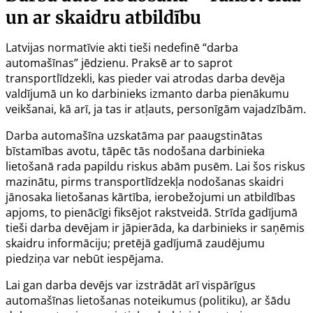
un ar skaidru atbildību
Latvijas normatīvie akti tieši nedefinē “darba
automašīnas” jēdzienu. Praksē ar to saprot
transportlīdzekli, kas pieder vai atrodas darba devēja
valdījumā un ko darbinieks izmanto darba pienākumu
veikšanai, kā arī, ja tas ir atļauts, personīgām vajadzībām.
Darba automašīna uzskatāma par paaugstinātas
bīstamības avotu, tāpēc tās nodošana darbinieka
lietošanā rada papildu riskus abām pusēm. Lai šos riskus
mazinātu, pirms transportlīdzekļa nodošanas skaidri
jānosaka lietošanas kārtība, ierobežojumi un atbildības
apjoms, to pienācīgi fiksējot rakstveidā. Strīda gadījumā
tieši darba devējam ir jāpierāda, ka darbinieks ir saņēmis
skaidru informāciju; pretējā gadījumā zaudējumu
piedziņa var nebūt iespējama.
Lai gan darba devējs var izstrādāt arī vispārīgus
automašīnas lietošanas noteikumus (politiku), ar šādu