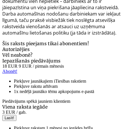
dokumentu vien nepietiek – darbinieks ar to ir
jāiepazīstina un viņa piekrišana jāapliecina rakstveidā.
Darba automašīnas nodošanu darbiniekam var iekļaut
līgumā, taču praksē visbiežāk tiek noslēgta atsevišķa
rakstveida vienošanās ar atsauci uz uzņēmuma
automašīnu lietošanas politiku (ja tāda ir izstrādāta).
Šis raksts pieejams tikai abonentiem!
Autorizējies
Vēl neabonē?
Iepazīšanās piedāvājums
18 EUR
9 EUR
/ pirmais mēnesis
Abonēt!
Piekļuve jaunākajiem iTiesības rakstiem
Piekļuve rakstu arhīvam
1x nedēļā jaunāko tēmu apkopojums e-pastā
Piedāvājums spēkā jauniem klientiem
Viena raksta iegāde
3 EUR
/ gab.
Lasīt!
Piekļuve rakstam 1 mēnesi no iegādes brīža