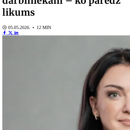
darbiniekam – ko paredz
likums
05.05.2026. • 12 MIN