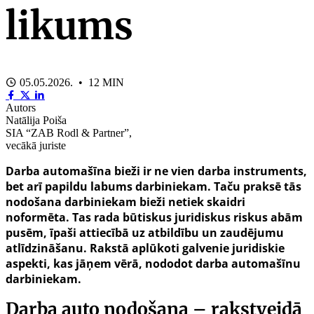
likums
05.05.2026. • 12 MIN
Autors
Natālija Poiša
SIA “ZAB Rodl & Partner”,
vecākā juriste
Darba automašīna bieži ir ne vien darba instruments,
bet arī papildu labums darbiniekam. Taču praksē tās
nodošana darbiniekam bieži netiek skaidri
noformēta. Tas rada būtiskus juridiskus riskus abām
pusēm, īpaši attiecībā uz atbildību un zaudējumu
atlīdzināšanu. Rakstā aplūkoti galvenie juridiskie
aspekti, kas jāņem vērā, nododot darba automašīnu
darbiniekam.
Darba auto nodošana – rakstveidā