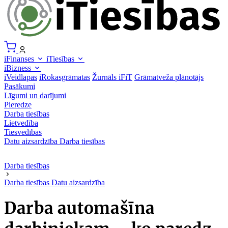
iFinanses
iTiesības
iBizness
iVeidlapas
iRokasgrāmatas
Žurnāls iFiT
Grāmatveža plānotājs
Pasākumi
Līgumi un darījumi
Pieredze
Darba tiesības
Lietvedība
Tiesvedības
Datu aizsardzība
Darba tiesības
Darba tiesības
Darba tiesības
Datu aizsardzība
Darba automašīna