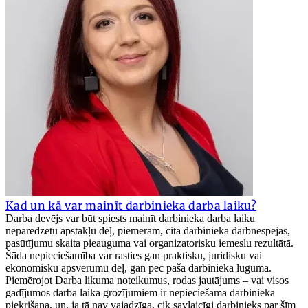
Kad un kā var mainīt darbinieka darba laiku?
Darba devējs var būt spiests mainīt darbinieka darba laiku
neparedzētu apstākļu dēļ, piemēram, cita darbinieka darbnespējas,
pasūtījumu skaita pieauguma vai organizatorisku iemeslu rezultātā.
Šāda nepieciešamība var rasties gan praktisku, juridisku vai
ekonomisku apsvērumu dēļ, gan pēc paša darbinieka lūguma.
Piemērojot Darba likuma noteikumus, rodas jautājums – vai visos
gadījumos darba laika grozījumiem ir nepieciešama darbinieka
piekrišana, un, ja tā nav vajadzīga, cik savlaicīgi darbinieks par šīm