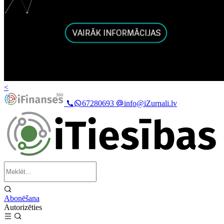
<
67280693
info@iZurnali.lv
Abonēšana
Autorizēties