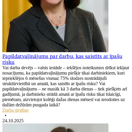
Papildatvaļinājums par darbu, kas saistīts ar īpašu
risku
Vai darba devējs – valsts iestāde – iekšējos noteikumos drīkst iekļaut
nosacījumu, ka papildatvaļinājumu piešķir tikai darbiniekiem, kuri
iepriekšējos 6 mēnešus vismaz 75% slodzes nostrādājuši
struktūrvienībā un amatā, kas saistīts ar īpašu risku? Vai
papildatvaļinājums – ne mazāk kā 3 darba dienas – tiek piešķirts arī
gadījumā, ja darbinieks strādā amatā ar īpašu risku tikai īslaicīgi,
piemēram, aizvietojot kolēģi dažas dienas mēnesī vai ierodoties uz
dažām dežūrām pusgada laikā?
Darba tiesības
•
24.10.2025