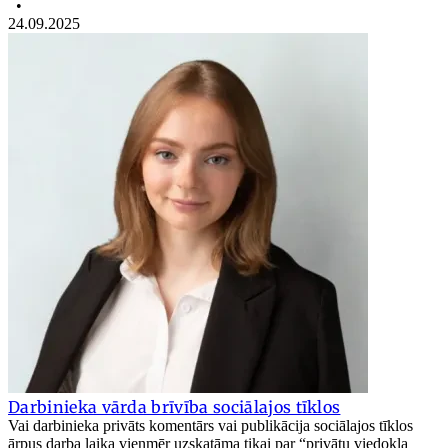
•
24.09.2025
Darbinieka vārda brīvība sociālajos tīklos
Vai darbinieka privāts komentārs vai publikācija sociālajos tīklos
ārpus darba laika vienmēr uzskatāma tikai par “privātu viedokļa