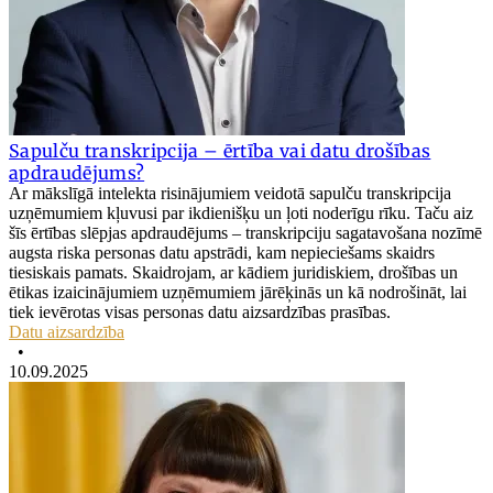
Sapulču transkripcija – ērtība vai datu drošības
apdraudējums?
Ar mākslīgā intelekta risinājumiem veidotā sapulču transkripcija
uzņēmumiem kļuvusi par ikdienišķu un ļoti noderīgu rīku. Taču aiz
šīs ērtības slēpjas apdraudējums – transkripciju sagatavošana nozīmē
augsta riska personas datu apstrādi, kam nepieciešams skaidrs
tiesiskais pamats. Skaidrojam, ar kādiem juridiskiem, drošības un
ētikas izaicinājumiem uzņēmumiem jārēķinās un kā nodrošināt, lai
tiek ievērotas visas personas datu aizsardzības prasības.
Datu aizsardzība
•
10.09.2025