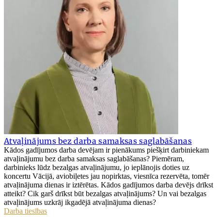
Atvaļinājums bez darba samaksas saglabāšanas
Kādos gadījumos darba devējam ir pienākums piešķirt darbiniekam
atvaļinājumu bez darba samaksas saglabāšanas? Piemēram,
darbinieks lūdz bezalgas atvaļinājumu, jo ieplānojis doties uz
koncertu Vācijā, aviobiļetes jau nopirktas, viesnīca rezervēta, tomēr
atvaļinājuma dienas ir iztērētas. Kādos gadījumos darba devējs drīkst
atteikt? Cik garš drīkst būt bezalgas atvaļinājums? Un vai bezalgas
atvaļinājums uzkrāj ikgadējā atvaļinājuma dienas?
Darba tiesības