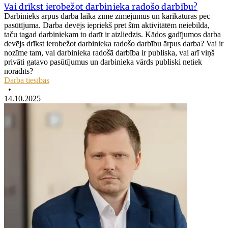
Vai drīkst ierobežot darbinieka radošo darbību?
Darbinieks ārpus darba laika zīmē zīmējumus un karikatūras pēc
pasūtījuma. Darba devējs iepriekš pret šīm aktivitātēm neiebilda,
taču tagad darbiniekam to darīt ir aizliedzis. Kādos gadījumos darba
devējs drīkst ierobežot darbinieka radošo darbību ārpus darba? Vai ir
nozīme tam, vai darbinieka radošā darbība ir publiska, vai arī viņš
privāti gatavo pasūtījumus un darbinieka vārds publiski netiek
norādīts?
Darba tiesības
•
14.10.2025