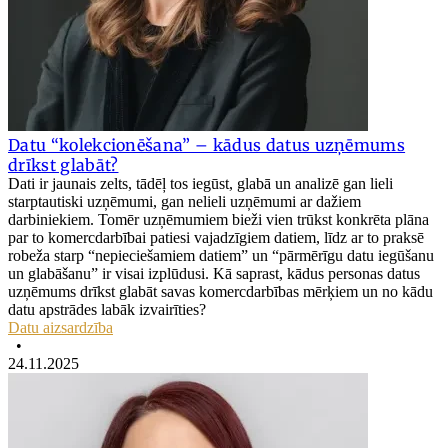
Datu “kolekcionēšana” – kādus datus uzņēmums
drīkst glabāt?
Dati ir jaunais zelts, tādēļ tos iegūst, glabā un analizē gan lieli
starptautiski uzņēmumi, gan nelieli uzņēmumi ar dažiem
darbiniekiem. Tomēr uzņēmumiem bieži vien trūkst konkrēta plāna
par to komercdarbībai patiesi vajadzīgiem datiem, līdz ar to praksē
robeža starp “nepieciešamiem datiem” un “pārmērīgu datu iegūšanu
un glabāšanu” ir visai izplūdusi. Kā saprast, kādus personas datus
uzņēmums drīkst glabāt savas komercdarbības mērķiem un no kādu
datu apstrādes labāk izvairīties?
Datu aizsardzība
•
24.11.2025