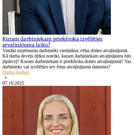
Kuram darbiniekam priekšroka izvēlēties
atvaļinājuma laiku?
Vairāki uzņēmuma darbinieki vienlaikus vēlas doties atvaļinājumā.
Kā darba devējs drīkst noteikt, kuram darbiniekam atvaļinājums būs
jāpārceļ? Kuram darbiniekam ir priekšroka doties atvaļinājumā? Vai
darbinieks var izvēlēties sev ērtus atvaļinājuma datumus?
Darba tiesības
•
07.10.2025