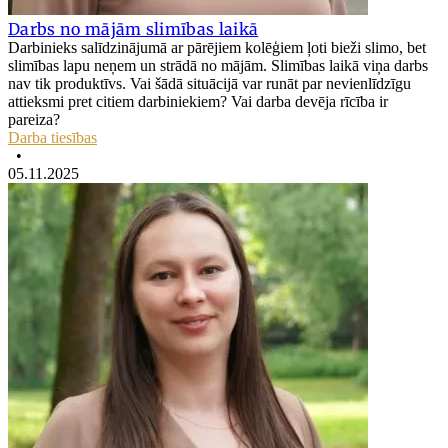
Darbs no mājām slimības laikā
Darbinieks salīdzinājumā ar pārējiem kolēģiem ļoti bieži slimo, bet
slimības lapu neņem un strādā no mājām. Slimības laikā viņa darbs
nav tik produktīvs. Vai šādā situācijā var runāt par nevienlīdzīgu
attieksmi pret citiem darbiniekiem? Vai darba devēja rīcība ir
pareiza?
Darba tiesības
•
05.11.2025