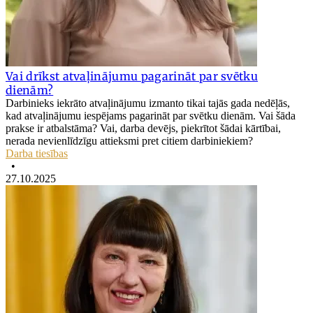
Vai drīkst atvaļinājumu pagarināt par svētku
dienām?
Darbinieks iekrāto atvaļinājumu izmanto tikai tajās gada nedēļās,
kad atvaļinājumu iespējams pagarināt par svētku dienām. Vai šāda
prakse ir atbalstāma? Vai, darba devējs, piekrītot šādai kārtībai,
nerada nevienlīdzīgu attieksmi pret citiem darbiniekiem?
Darba tiesības
•
27.10.2025