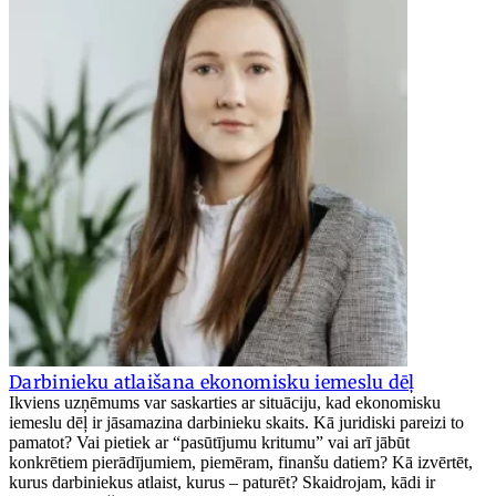
Darbinieku atlaišana ekonomisku iemeslu dēļ
Ikviens uzņēmums var saskarties ar situāciju, kad ekonomisku
iemeslu dēļ ir jāsamazina darbinieku skaits. Kā juridiski pareizi to
pamatot? Vai pietiek ar “pasūtījumu kritumu” vai arī jābūt
konkrētiem pierādījumiem, piemēram, finanšu datiem? Kā izvērtēt,
kurus darbiniekus atlaist, kurus – paturēt? Skaidrojam, kādi ir