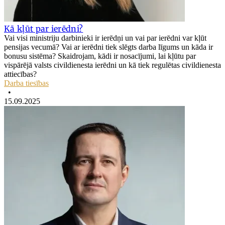
Kā kļūt par ierēdni?
Vai visi ministriju darbinieki ir ierēdņi un vai par ierēdni var kļūt
pensijas vecumā? Vai ar ierēdni tiek slēgts darba līgums un kāda ir
bonusu sistēma? Skaidrojam, kādi ir nosacījumi, lai kļūtu par
vispārējā valsts civildienesta ierēdni un kā tiek regulētas civildienesta
attiecības?
Darba tiesības
•
15.09.2025