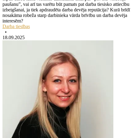
paušanu”, vai arī tas varētu būt pamats pat darba tiesisko attiecību
izbeigšanai, ja tiek apdraudēta darba devēja reputācija? Kurā brīdī
nosakāma robeža starp darbinieka vārda brīvību un darba devēja
interesēm?
Darba tiesības
•
18.09.2025