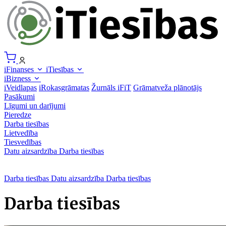
iFinanses
iTiesības
iBizness
iVeidlapas
iRokasgrāmatas
Žurnāls iFiT
Grāmatveža plānotājs
Pasākumi
Līgumi un darījumi
Pieredze
Darba tiesības
Lietvedība
Tiesvedības
Datu aizsardzība
Darba tiesības
Darba tiesības
Datu aizsardzība
Darba tiesības
Darba tiesības