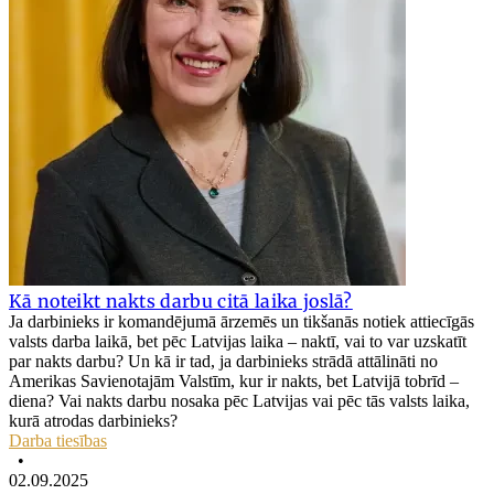
Kā noteikt nakts darbu citā laika joslā?
Ja darbinieks ir komandējumā ārzemēs un tikšanās notiek attiecīgās
valsts darba laikā, bet pēc Latvijas laika – naktī, vai to var uzskatīt
par nakts darbu? Un kā ir tad, ja darbinieks strādā attālināti no
Amerikas Savienotajām Valstīm, kur ir nakts, bet Latvijā tobrīd –
diena? Vai nakts darbu nosaka pēc Latvijas vai pēc tās valsts laika,
kurā atrodas darbinieks?
Darba tiesības
•
02.09.2025