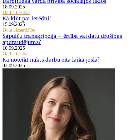
Darbinieka vārda brīvība sociālajos tīklos
18.09.2025
Darba tiesības
Kā kļūt par ierēdni?
15.09.2025
Datu aizsardzība
Sapulču transkripcija – ērtība vai datu drošības
apdraudējums?
10.09.2025
Darba tiesības
Kā noteikt nakts darbu citā laika joslā?
02.09.2025