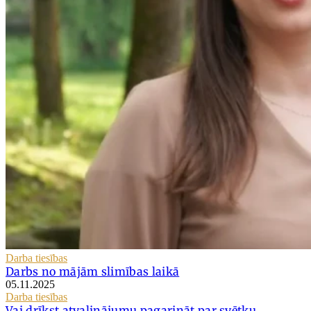
Darba tiesības
Darbs no mājām slimības laikā
05.11.2025
Darba tiesības
Vai drīkst atvaļinājumu pagarināt par svētku