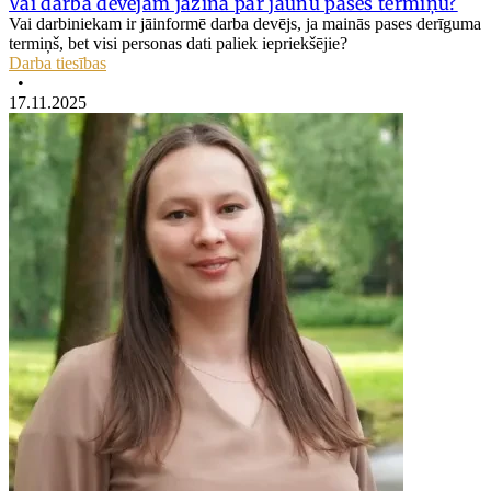
Vai darba devējam jāzina par jaunu pases termiņu?
Vai darbiniekam ir jāinformē darba devējs, ja mainās pases derīguma
termiņš, bet visi personas dati paliek iepriekšējie?
Darba tiesības
•
17.11.2025