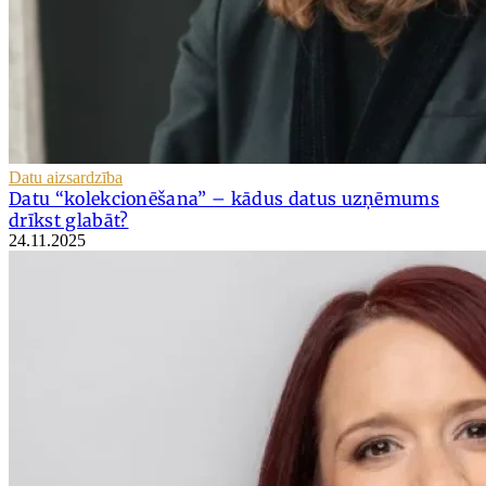
Datu aizsardzība
Datu “kolekcionēšana” – kādus datus uzņēmums
drīkst glabāt?
24.11.2025