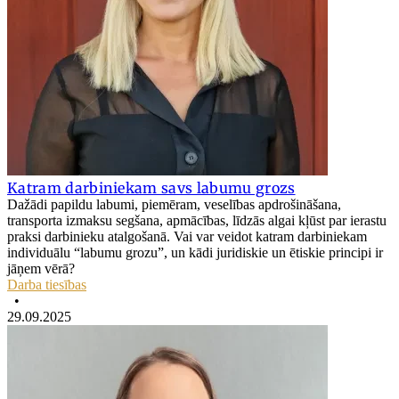
Katram darbiniekam savs labumu grozs
Dažādi papildu labumi, piemēram, veselības apdrošināšana,
transporta izmaksu segšana, apmācības, līdzās algai kļūst par ierastu
praksi darbinieku atalgošanā. Vai var veidot katram darbiniekam
individuālu “labumu grozu”, un kādi juridiskie un ētiskie principi ir
jāņem vērā?
Darba tiesības
•
29.09.2025