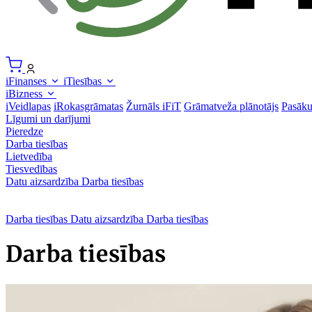
iFinanses
iTiesības
iBizness
iVeidlapas
iRokasgrāmatas
Žurnāls iFiT
Grāmatveža plānotājs
Pasāk
Līgumi un darījumi
Pieredze
Darba tiesības
Lietvedība
Tiesvedības
Datu aizsardzība
Darba tiesības
Darba tiesības
Datu aizsardzība
Darba tiesības
Darba tiesības