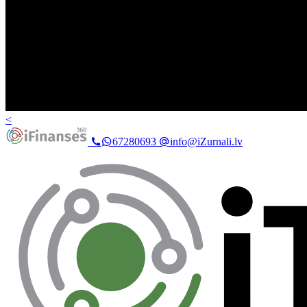
<
67280693
info@iZurnali.lv