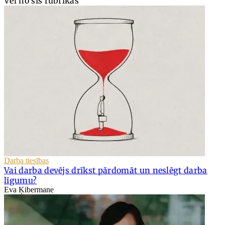
Vēl no šīs rubrikas
Darba tiesības
Vai darba devējs drīkst pārdomāt un neslēgt darba
līgumu?
Eva Ķibermane