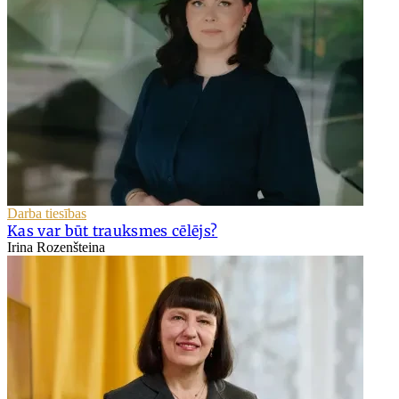
Darba tiesības
Kas var būt trauksmes cēlējs?
Irina Rozenšteina