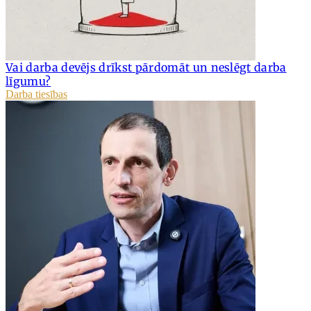
Vai darba devējs drīkst pārdomāt un neslēgt darba
līgumu?
Darba tiesības