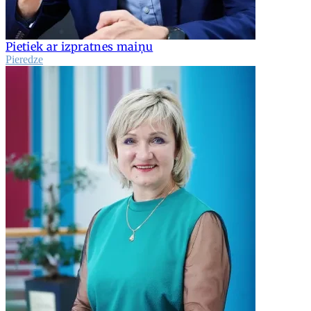
Pietiek ar izpratnes maiņu
Pieredze