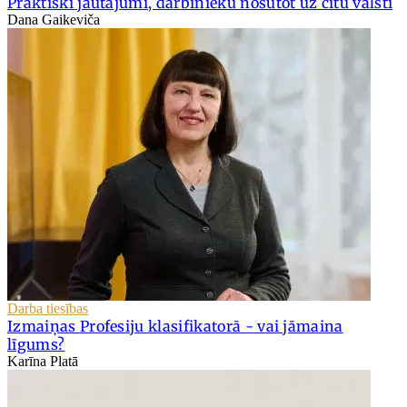
Praktiski jautājumi, darbinieku nosūtot uz citu valsti
Dana Gaikeviča
Darba tiesības
Izmaiņas Profesiju klasifikatorā - vai jāmaina
līgums?
Karīna Platā