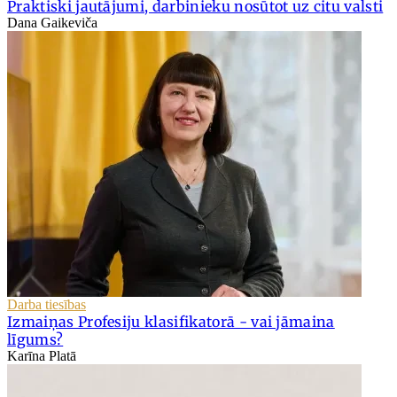
Praktiski jautājumi, darbinieku nosūtot uz citu valsti
Dana Gaikeviča
Darba tiesības
Izmaiņas Profesiju klasifikatorā - vai jāmaina
līgums?
Karīna Platā