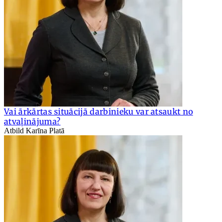
Vai ārkārtas situācijā darbinieku var atsaukt no
atvaļinājuma?
Atbild Karīna Platā