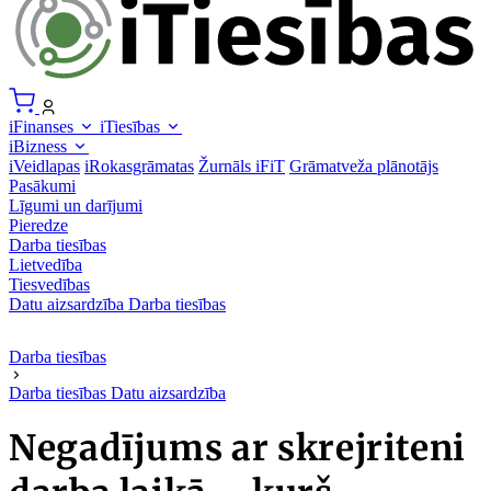
iFinanses
iTiesības
iBizness
iVeidlapas
iRokasgrāmatas
Žurnāls iFiT
Grāmatveža plānotājs
Pasākumi
Līgumi un darījumi
Pieredze
Darba tiesības
Lietvedība
Tiesvedības
Datu aizsardzība
Darba tiesības
Darba tiesības
Darba tiesības
Datu aizsardzība
Negadījums ar skrejriteni