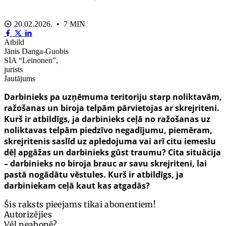
20.02.2026. • 7 MIN
Atbild
Jānis Danga-Guobis
SIA “Leinonen”,
jurists
Jautājums
Darbinieks pa uzņēmuma teritoriju starp noliktavām,
ražošanas un biroja telpām pārvietojas ar skrejriteni.
Kurš ir atbildīgs, ja darbinieks ceļā no ražošanas uz
noliktavas telpām piedzīvo negadījumu, piemēram,
skrejritenis saslīd uz apledojuma vai arī citu iemeslu
dēļ apgāžas un darbinieks gūst traumu? Cita situācija
– darbinieks no biroja brauc ar savu skrejriteni, lai
pastā nogādātu vēstules. Kurš ir atbildīgs, ja
darbiniekam ceļā kaut kas atgadās?
Šis raksts pieejams tikai abonentiem!
Autorizējies
Vēl neabonē?