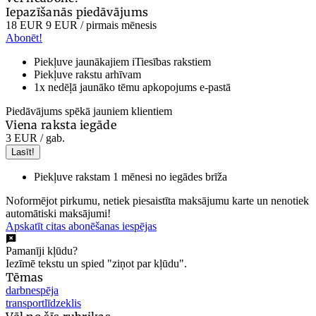
Iepazīšanās piedāvājums
18 EUR
9 EUR
/ pirmais mēnesis
Abonēt!
Piekļuve jaunākajiem iTiesības rakstiem
Piekļuve rakstu arhīvam
1x nedēļā jaunāko tēmu apkopojums e-pastā
Piedāvājums spēkā jauniem klientiem
Viena raksta iegāde
3 EUR
/ gab.
Lasīt!
Piekļuve rakstam 1 mēnesi no iegādes brīža
Noformējot pirkumu, netiek piesaistīta maksājumu karte un nenotiek
automātiski maksājumi!
Apskatīt citas abonēšanas iespējas
Pamanīji kļūdu?
Iezīmē tekstu un spied "ziņot par kļūdu".
Tēmas
darbnespēja
transportlīdzeklis