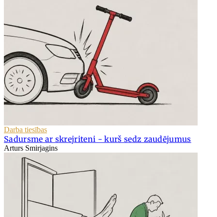
Darba tiesības
Sadursme ar skrejriteni - kurš sedz zaudējumus
Arturs Smirjagins