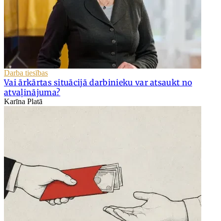
Darba tiesības
Vai ārkārtas situācijā darbinieku var atsaukt no
atvaļinājuma?
Karīna Platā