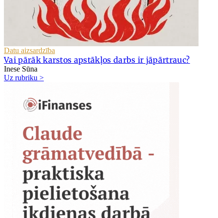
Datu aizsardzība
Vai pārāk karstos apstākļos darbs ir jāpārtrauc?
Inese Sūna
Uz rubriku >