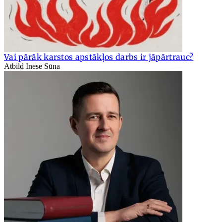
Vai pārāk karstos apstākļos darbs ir jāpārtrauc?
Atbild Inese Sūna