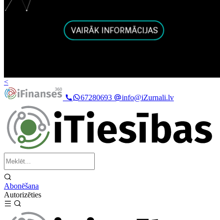
<
67280693
info@iZurnali.lv
Abonēšana
Autorizēties