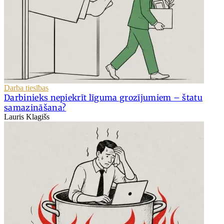
Darba tiesības
Darbinieks nepiekrīt līguma grozījumiem – štatu
samazināšana?
Lauris Klagišs