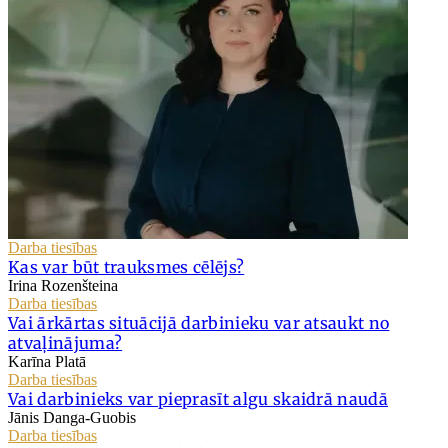
Darba tiesības
Kas var būt trauksmes cēlējs?
Irina Rozenšteina
Darba tiesības
Vai ārkārtas situācijā darbinieku var atsaukt no
atvaļinājuma?
Karīna Platā
Darba tiesības
Vai darbinieks var pieprasīt algu skaidrā naudā
Jānis Danga-Guobis
Darba tiesības