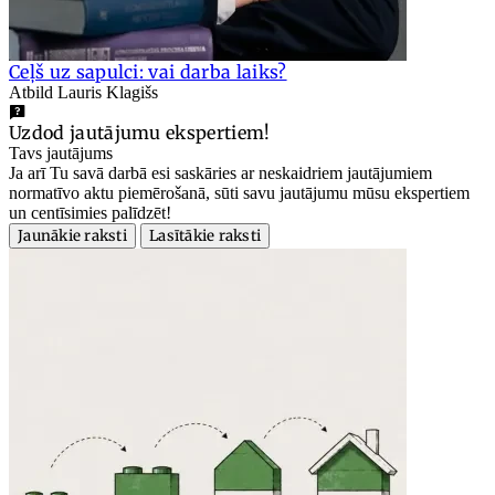
Ceļš uz sapulci: vai darba laiks?
Atbild Lauris Klagišs
Uzdod jautājumu ekspertiem!
Tavs jautājums
Ja arī Tu savā darbā esi saskāries ar neskaidriem jautājumiem
normatīvo aktu piemērošanā, sūti savu jautājumu mūsu ekspertiem
un centīsimies palīdzēt!
Jaunākie raksti
Lasītākie raksti