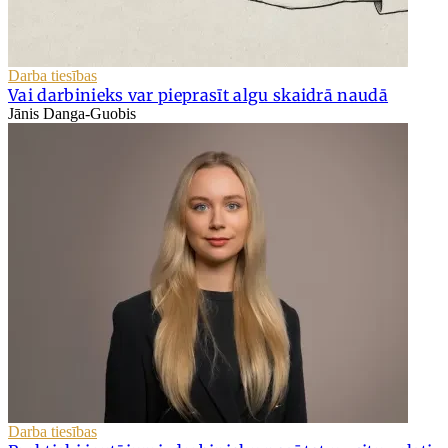
Darba tiesības
Vai darbinieks var pieprasīt algu skaidrā naudā
Jānis Danga-Guobis
Darba tiesības