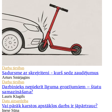
Darba tiesības
Sadursme ar skrejriteni - kurš sedz zaudējumus
Arturs Smirjagins
Darba tiesības
Darbinieks nepiekrīt līguma grozījumiem – štatu
samazināšana?
Lauris Klagišs
Datu aizsardzība
Vai pārāk karstos apstākļos darbs ir jāpārtrauc?
Inese Sūna