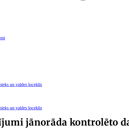
umi
nieks un valdes loceklis
nieks un valdes loceklis
ījumi jānorāda kontrolēto d