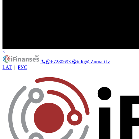
<
67280693
info@iZurnali.lv
LAT
|
РУС