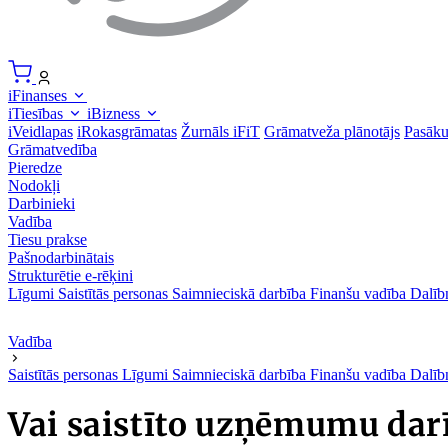
iFinanses
iTiesības
iBizness
iVeidlapas
iRokasgrāmatas
Žurnāls iFiT
Grāmatveža plānotājs
Pasāk
Grāmatvedība
Pieredze
Nodokļi
Darbinieki
Vadība
Tiesu prakse
Pašnodarbinātais
Strukturētie e-rēķini
Līgumi
Saistītās personas
Saimnieciskā darbība
Finanšu vadība
Dalīb
Vadība
Saistītās personas
Līgumi
Saimnieciskā darbība
Finanšu vadība
Dalīb
Vai saistīto uzņēmumu dar