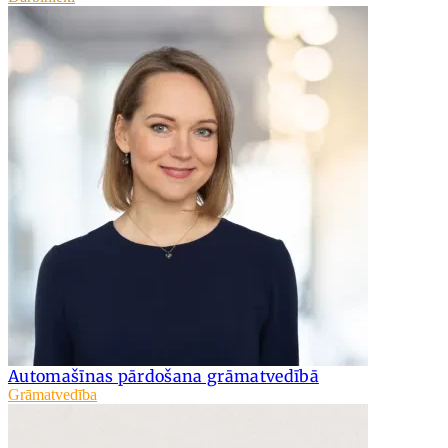
Automašīnas pārdošana grāmatvedībā
Grāmatvedība