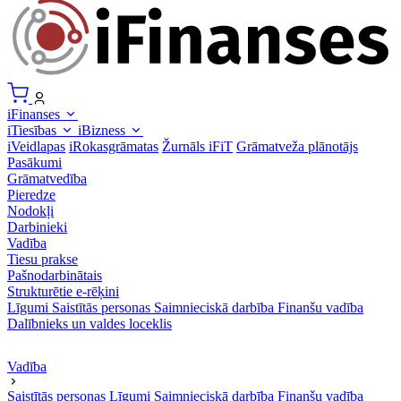
iFinanses
iTiesības
iBizness
iVeidlapas
iRokasgrāmatas
Žurnāls iFiT
Grāmatveža plānotājs
Pasākumi
Grāmatvedība
Pieredze
Nodokļi
Darbinieki
Vadība
Tiesu prakse
Pašnodarbinātais
Strukturētie e-rēķini
Līgumi
Saistītās personas
Saimnieciskā darbība
Finanšu vadība
Dalībnieks un valdes loceklis
Vadība
Saistītās personas
Līgumi
Saimnieciskā darbība
Finanšu vadība