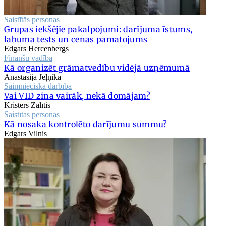
Saistītās personas
Grupas iekšējie pakalpojumi: darījuma īstums,
labuma tests un cenas pamatojums
Edgars Hercenbergs
Finanšu vadība
Kā organizēt grāmatvedību vidējā uzņēmumā
Anastasija Jeļņika
Saimnieciskā darbība
Vai VID zina vairāk, nekā domājam?
Kristers Zālītis
Saistītās personas
Kā nosaka kontrolēto darījumu summu?
Edgars Vilnis