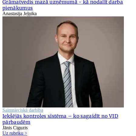
Grāmatvedis mazā uzņēmumā - kā nodalīt darba
pienākumus
Anastasija Jeļņika
Saimnieciskā darbība
Iekšējās kontroles sistēma – ko sagaidīt no VID
pārbaudēm
Jānis Ciguzis
Uz rubriku >