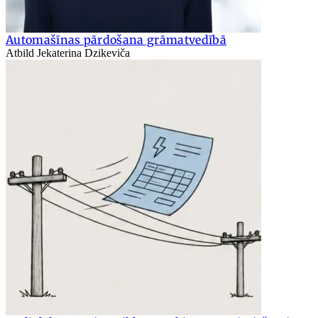
Automašīnas pārdošana grāmatvedībā
Atbild Jekaterina Dzikeviča