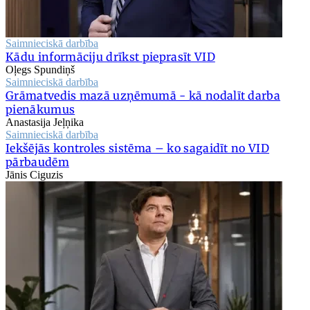
Saimnieciskā darbība
Kādu informāciju drīkst pieprasīt VID
Oļegs Spundiņš
Saimnieciskā darbība
Grāmatvedis mazā uzņēmumā - kā nodalīt darba
pienākumus
Anastasija Jeļņika
Saimnieciskā darbība
Iekšējās kontroles sistēma – ko sagaidīt no VID
pārbaudēm
Jānis Ciguzis