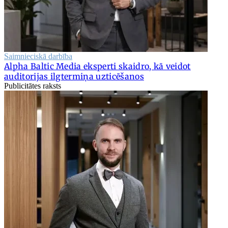
Saimnieciskā darbība
Alpha Baltic Media eksperti skaidro, kā veidot
auditorijas ilgtermiņa uzticēšanos
Publicitātes raksts