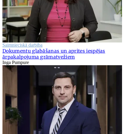
Saimnieciskā darbība
Dokumentu glabāšanas un aprites iespējas
ārpakalpojuma grāmatvežiem
Inga Pumpure