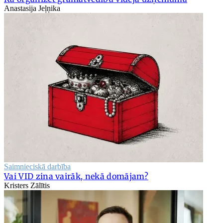
Anastasija Jeļņika
Saimnieciskā darbība
Vai VID zina vairāk, nekā domājam?
Kristers Zālītis