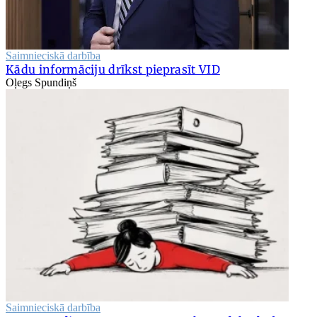
Saimnieciskā darbība
Kādu informāciju drīkst pieprasīt VID
Oļegs Spundiņš
Saimnieciskā darbība