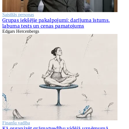
Saistītās personas
Grupas iekšējie pakalpojumi: darījuma īstums,
labuma tests un cenas pamatojums
Edgars Hercenbergs
Finanšu vadība
Kā organizēt grāmatvedību vidējā uzņēmumā