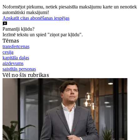
Noformējot pirkumu, netiek piesaistīta maksājumu karte un nenotiek
automātiski maksājumi!
Apskatīt citas abonēšanas iespējas
Pamanīji kļūdu?
Iezīmē tekstu un spied "ziņot par kļūdu".
Tēmas
transfertcenas
cesija
kapitāla daļas
aizdevums
saistītās personas
Vēl no šīs rubrikas