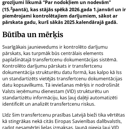
grozījumi likumā “Par nodokļiem un nodevām”
2
(15.
pantā), kas stājās spēkā 2026.gada 1.janvārī un ir
piemērojami kontrolētajiem darījumiem, sākot ar
pārskata gadu, kurš sākās 2025.kalendārajā gadā.
Būtība un mērķis
Svarīgākais jaunievedums ir kontrolēto darījumu
pārskats, kas turpmāk būs centrālais elements
paplašinātajā transfertcenu dokumentācijas sistēmā.
Kontrolēto darījumu pārskats ir transfertcenu
dokumentācija strukturētu datu formā, kas kalpo kā īss
un standartizēts vietējās transfertcenu dokumentācijas
datu kopsavilkums. Tā ieviešanas mērķis ir nodrošināt
Valsts ieņēmumu dienestam (VID) strukturētu un
standartizētu informāciju, kas ļauj daļēji automatizēti
identificēt un analizēt transfertcenu riskus.
Līdz šim transfertcenu prasības Latvijā bieži tika vērtētas
kā stingrākas nekā citās Eiropas Savienības dalībvalstīs,
radot nesamērīgi lielas izmaksas. Jaunā pieeja ļauj VID