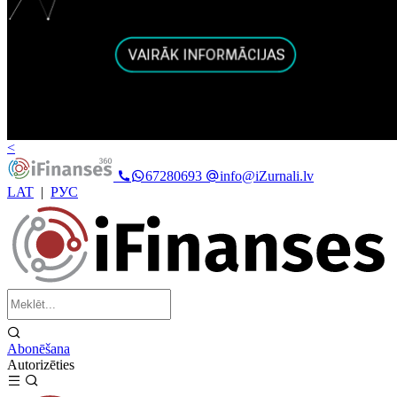
<
67280693
info@iZurnali.lv
LAT
|
РУС
Abonēšana
Autorizēties