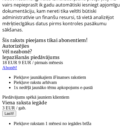
vairs nepieprasīt ik gadu automātiski iesniegt apjomīgu
dokumentāciju, kam nereti tika veltīti būtiski
administratīvie un finanšu resursi, tā vietā analizējot
mērķtiecīgākus datus pirms kontroles pasākumu
sākšanas.
Šis raksts pieejams tikai abonentiem!
Autorizējies
Vēl neabonē?
Iepazīšanās piedāvājums
18 EUR
9 EUR
/ pirmais mēnesis
Abonēt!
Piekļuve jaunākajiem iFinanses rakstiem
Piekļuve rakstu arhīvam
1x nedēļā jaunāko tēmu apkopojums e-pastā
Piedāvājums spēkā jauniem klientiem
Viena raksta iegāde
3 EUR
/ gab.
Lasīt!
Piekļuve rakstam 1 mēnesi no iegādes brīža