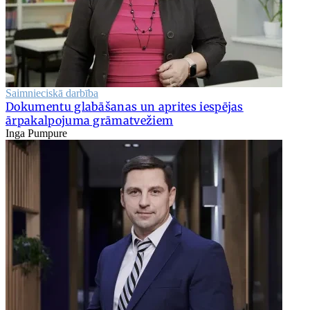
Saimnieciskā darbība
Dokumentu glabāšanas un aprites iespējas
ārpakalpojuma grāmatvežiem
Inga Pumpure