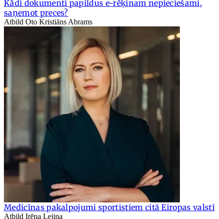
Kādi dokumenti papildus e-rēķinam nepieciešami,
saņemot preces?
Atbild Oto Kristiāns Abrams
Medicīnas pakalpojumi sportistiem citā Eiropas valstī
Atbild Irēna Lejiņa