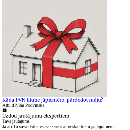
Kāda PVN likme jāpiemēro, pārdodot māju?
Atbild Ņina Podvinska
Uzdod jautājumu ekspertiem!
Tavs jautājums
Ja arī Tu savā darbā esi saskāries ar neskaidriem jautājumiem