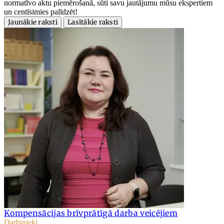
normatīvo aktu piemērošanā, sūti savu jautājumu mūsu ekspertiem
un centīsimies palīdzēt!
Jaunākie raksti
Lasītākie raksti
Kompensācijas brīvprātīgā darba veicējiem
Darbinieki