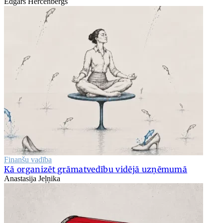
Edgars Hercenbergs
Finanšu vadība
Kā organizēt grāmatvedību vidējā uzņēmumā
Anastasija Jeļņika