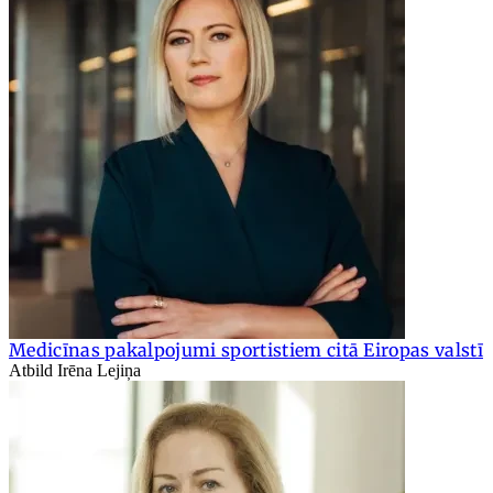
Medicīnas pakalpojumi sportistiem citā Eiropas valstī
Atbild Irēna Lejiņa