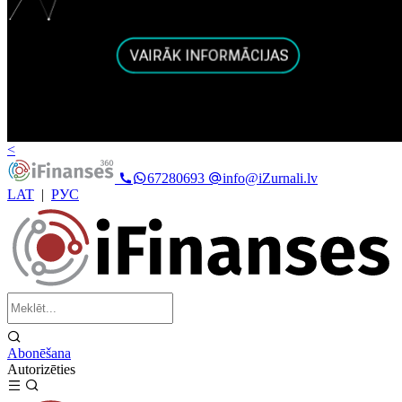
<
67280693
info@iZurnali.lv
LAT
|
РУС
Abonēšana
Autorizēties