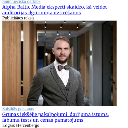
Saimnieciskā darbība
Alpha Baltic Media eksperti skaidro, kā veidot
auditorijas ilgtermiņa uzticēšanos
Publicitātes raksts
Saistītās personas
Grupas iekšējie pakalpojumi: darījuma īstums,
labuma tests un cenas pamatojums
Edgars Hercenbergs