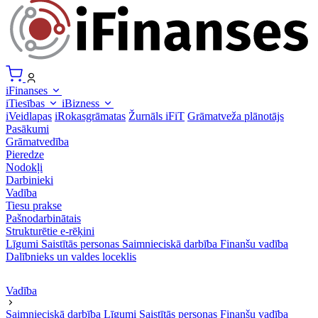
iFinanses
iTiesības
iBizness
iVeidlapas
iRokasgrāmatas
Žurnāls iFiT
Grāmatveža plānotājs
Pasākumi
Grāmatvedība
Pieredze
Nodokļi
Darbinieki
Vadība
Tiesu prakse
Pašnodarbinātais
Strukturētie e-rēķini
Līgumi
Saistītās personas
Saimnieciskā darbība
Finanšu vadība
Dalībnieks un valdes loceklis
Vadība
Saimnieciskā darbība
Līgumi
Saistītās personas
Finanšu vadība