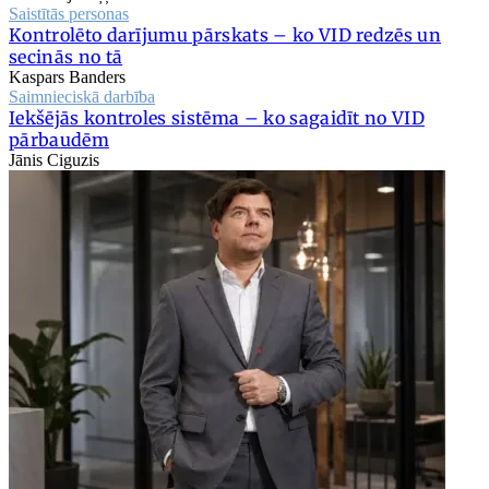
Saistītās personas
Kontrolēto darījumu pārskats – ko VID redzēs un
secinās no tā
Kaspars Banders
Saimnieciskā darbība
Iekšējās kontroles sistēma – ko sagaidīt no VID
pārbaudēm
Jānis Ciguzis