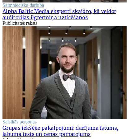
Saimnieciskā darbība
Alpha Baltic Media eksperti skaidro, kā veidot
auditorijas ilgtermiņa uzticēšanos
Publicitātes raksts
Saistītās personas
Grupas iekšējie pakalpojumi: darījuma īstums,
labuma tests un cenas pamatojums