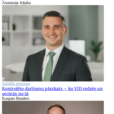
Anastasija Jeļņika
Saistītās personas
Kontrolēto darījumu pārskats – ko VID redzēs un
secinās no tā
Kaspars Banders