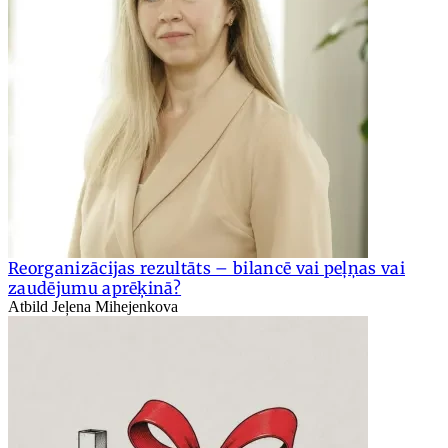
Reorganizācijas rezultāts – bilancē vai peļņas vai
zaudējumu aprēķinā?
Atbild Jeļena Mihejenkova