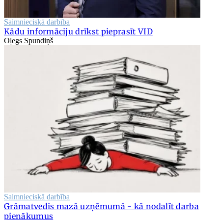
Saimnieciskā darbība
Kādu informāciju drīkst pieprasīt VID
Oļegs Spundiņš
Saimnieciskā darbība
Grāmatvedis mazā uzņēmumā - kā nodalīt darba
pienākumus