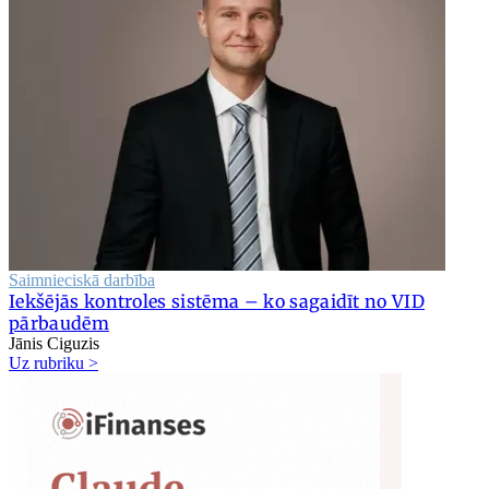
Saimnieciskā darbība
Iekšējās kontroles sistēma – ko sagaidīt no VID
pārbaudēm
Jānis Ciguzis
Uz rubriku >