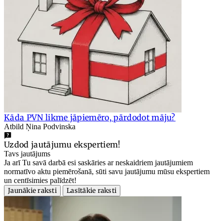
Kāda PVN likme jāpiemēro, pārdodot māju?
Atbild Ņina Podvinska
Uzdod jautājumu ekspertiem!
Tavs jautājums
Ja arī Tu savā darbā esi saskāries ar neskaidriem jautājumiem
normatīvo aktu piemērošanā, sūti savu jautājumu mūsu ekspertiem
un centīsimies palīdzēt!
Jaunākie raksti
Lasītākie raksti