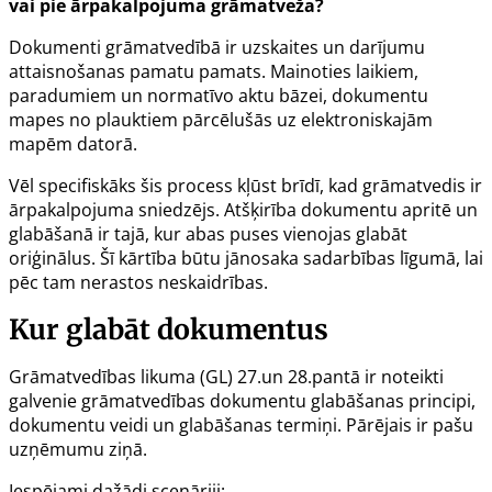
vai pie ārpakalpojuma grāmatveža?
Dokumenti grāmatvedībā ir uzskaites un darījumu
attaisnošanas pamatu pamats. Mainoties laikiem,
paradumiem un normatīvo aktu bāzei, dokumentu
mapes no plauktiem pārcēlušās uz elektroniskajām
mapēm datorā.
Vēl specifiskāks šis process kļūst brīdī, kad grāmatvedis ir
ārpakalpojuma sniedzējs. Atšķirība dokumentu apritē un
glabāšanā ir tajā, kur abas puses vienojas glabāt
oriģinālus. Šī kārtība būtu jānosaka sadarbības līgumā, lai
pēc tam nerastos neskaidrības.
Kur glabāt dokumentus
Grāmatvedības likuma (GL) 27.un 28.pantā ir noteikti
galvenie grāmatvedības dokumentu glabāšanas principi,
dokumentu veidi un glabāšanas termiņi. Pārējais ir pašu
uzņēmumu ziņā.
Iespējami dažādi scenāriji: