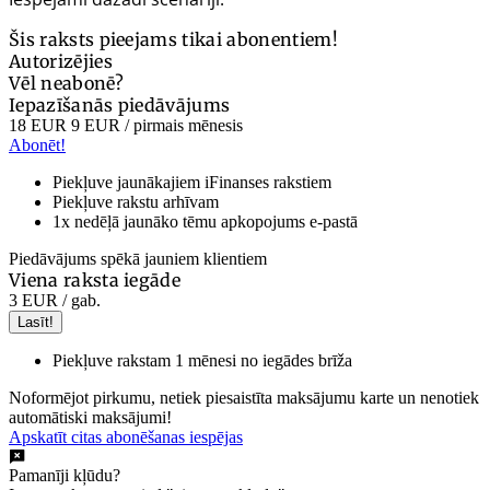
Šis raksts pieejams tikai abonentiem!
Autorizējies
Vēl neabonē?
Iepazīšanās piedāvājums
18 EUR
9 EUR
/ pirmais mēnesis
Abonēt!
Piekļuve jaunākajiem iFinanses rakstiem
Piekļuve rakstu arhīvam
1x nedēļā jaunāko tēmu apkopojums e-pastā
Piedāvājums spēkā jauniem klientiem
Viena raksta iegāde
3 EUR
/ gab.
Lasīt!
Piekļuve rakstam 1 mēnesi no iegādes brīža
Noformējot pirkumu, netiek piesaistīta maksājumu karte un nenotiek
automātiski maksājumi!
Apskatīt citas abonēšanas iespējas
Pamanīji kļūdu?