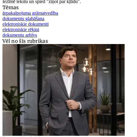
Iezīmē tekstu un spied "ziņot par kļūdu".
Tēmas
ārpakalpojuma grāmatvedība
dokumentu glabāšana
elektroniskie dokumenti
elektroniskie rēķini
dokumentu arhīvs
Vēl no šīs rubrikas