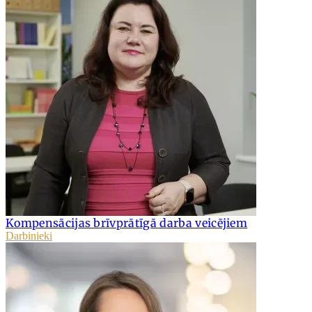
Kompensācijas brīvprātīgā darba veicējiem
Darbinieki