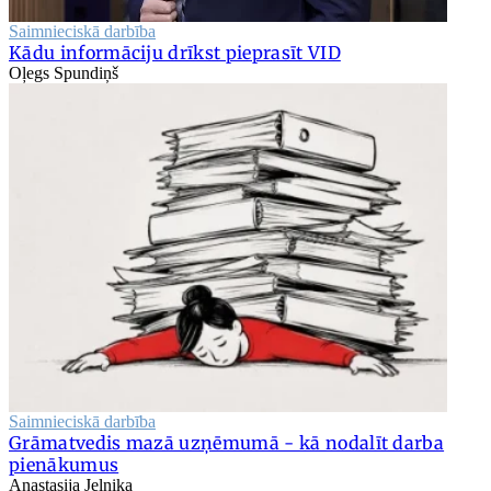
Saimnieciskā darbība
Kādu informāciju drīkst pieprasīt VID
Oļegs Spundiņš
Saimnieciskā darbība
Grāmatvedis mazā uzņēmumā - kā nodalīt darba
pienākumus
Anastasija Jeļņika