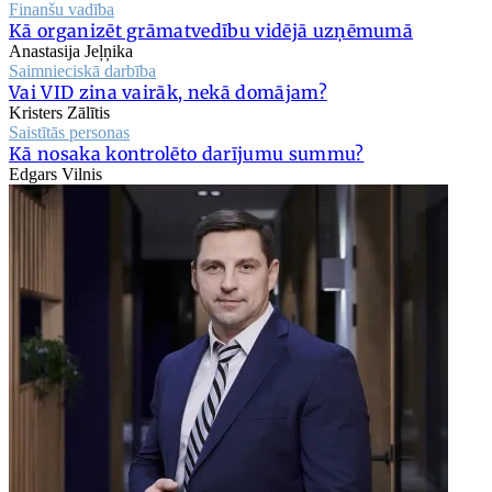
Finanšu vadība
Kā organizēt grāmatvedību vidējā uzņēmumā
Anastasija Jeļņika
Saimnieciskā darbība
Vai VID zina vairāk, nekā domājam?
Kristers Zālītis
Saistītās personas
Kā nosaka kontrolēto darījumu summu?
Edgars Vilnis