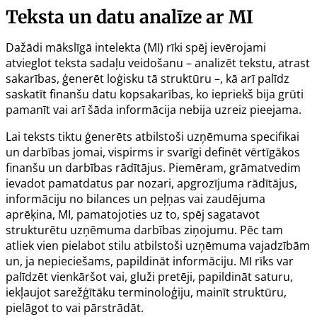
Teksta un datu analīze ar MI
Dažādi mākslīgā intelekta (MI) rīki spēj ievērojami
atvieglot teksta sadaļu veidošanu – analizēt tekstu, atrast
sakarības, ģenerēt loģisku tā struktūru –, kā arī palīdz
saskatīt finanšu datu kopsakarības, ko iepriekš bija grūti
pamanīt vai arī šāda informācija nebija uzreiz pieejama.
Lai teksts tiktu ģenerēts atbilstoši uzņēmuma specifikai
un darbības jomai, vispirms ir svarīgi definēt vērtīgākos
finanšu un darbības rādītājus. Piemēram, grāmatvedim
ievadot pamatdatus par nozari, apgrozījuma rādītājus,
informāciju no bilances un peļņas vai zaudējuma
aprēķina, MI, pamatojoties uz to, spēj sagatavot
strukturētu uzņēmuma darbības ziņojumu. Pēc tam
atliek vien pielabot stilu atbilstoši uzņēmuma vajadzībām
un, ja nepieciešams, papildināt informāciju. MI rīks var
palīdzēt vienkāršot vai, gluži pretēji, papildināt saturu,
iekļaujot sarežģītāku terminoloģiju, mainīt struktūru,
pielāgot to vai pārstrādāt.