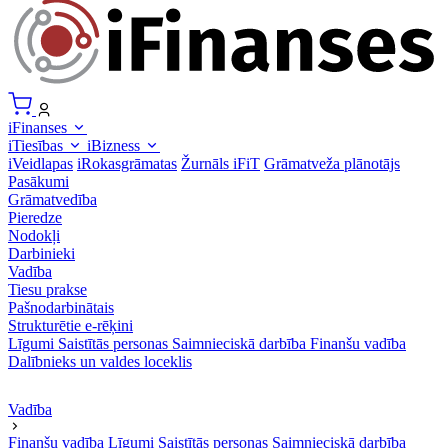
iFinanses
iTiesības
iBizness
iVeidlapas
iRokasgrāmatas
Žurnāls iFiT
Grāmatveža plānotājs
Pasākumi
Grāmatvedība
Pieredze
Nodokļi
Darbinieki
Vadība
Tiesu prakse
Pašnodarbinātais
Strukturētie e-rēķini
Līgumi
Saistītās personas
Saimnieciskā darbība
Finanšu vadība
Dalībnieks un valdes loceklis
Vadība
Finanšu vadība
Līgumi
Saistītās personas
Saimnieciskā darbība