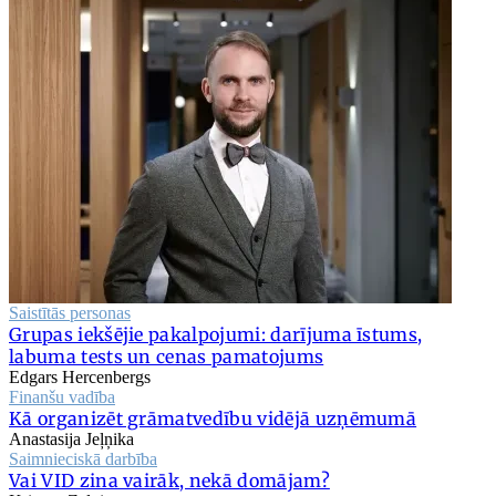
Saistītās personas
Grupas iekšējie pakalpojumi: darījuma īstums,
labuma tests un cenas pamatojums
Edgars Hercenbergs
Finanšu vadība
Kā organizēt grāmatvedību vidējā uzņēmumā
Anastasija Jeļņika
Saimnieciskā darbība
Vai VID zina vairāk, nekā domājam?