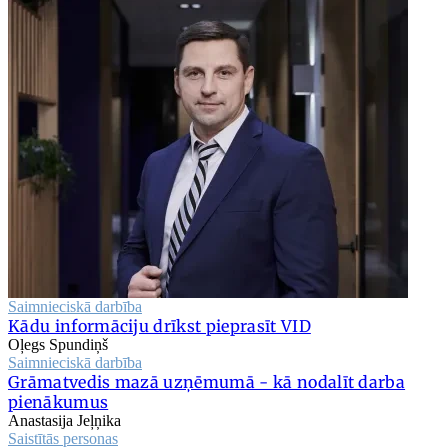
Saimnieciskā darbība
Kādu informāciju drīkst pieprasīt VID
Oļegs Spundiņš
Saimnieciskā darbība
Grāmatvedis mazā uzņēmumā - kā nodalīt darba
pienākumus
Anastasija Jeļņika
Saistītās personas