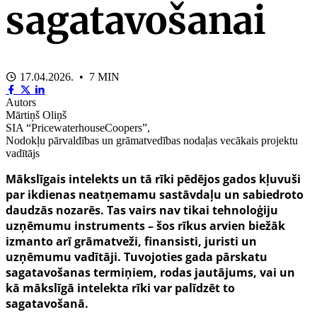
sagatavošanai
17.04.2026. • 7 MIN
Autors
Mārtiņš Oliņš
SIA “PricewaterhouseCoopers”,
Nodokļu pārvaldības un grāmatvedības nodaļas vecākais projektu
vadītājs
Mākslīgais intelekts un tā rīki pēdējos gados kļuvuši
par ikdienas neatņemamu sastāvdaļu un sabiedroto
daudzās nozarēs. Tas vairs nav tikai tehnoloģiju
uzņēmumu instruments – šos rīkus arvien biežāk
izmanto arī grāmatveži, finansisti, juristi un
uzņēmumu vadītāji. Tuvojoties gada pārskatu
sagatavošanas termiņiem, rodas jautājums, vai un
kā mākslīgā intelekta rīki var palīdzēt to
sagatavošanā.