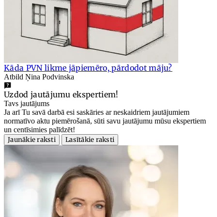
Kāda PVN likme jāpiemēro, pārdodot māju?
Atbild Ņina Podvinska
Uzdod jautājumu ekspertiem!
Tavs jautājums
Ja arī Tu savā darbā esi saskāries ar neskaidriem jautājumiem
normatīvo aktu piemērošanā, sūti savu jautājumu mūsu ekspertiem
un centīsimies palīdzēt!
Jaunākie raksti
Lasītākie raksti