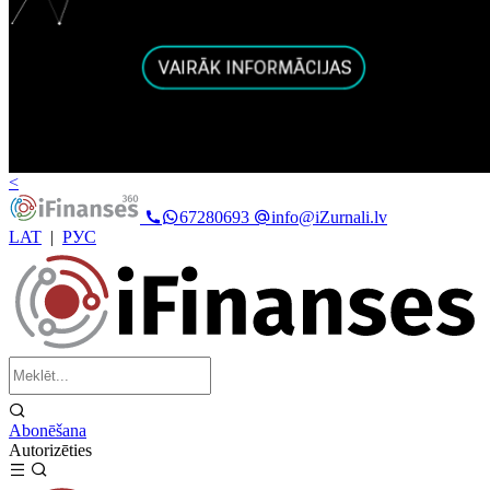
<
67280693
info@iZurnali.lv
LAT
|
РУС
Abonēšana
Autorizēties