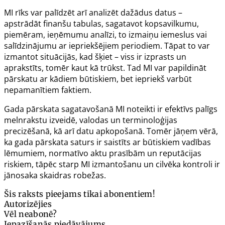
MI rīks var palīdzēt arī analizēt dažādus datus –
apstrādāt finanšu tabulas, sagatavot kopsavilkumu,
piemēram, ieņēmumu analīzi, to izmaiņu iemeslus vai
salīdzinājumu ar iepriekšējiem periodiem. Tāpat to var
izmantot situācijās, kad šķiet – viss ir izprasts un
aprakstīts, tomēr kaut kā trūkst. Tad MI var papildināt
pārskatu ar kādiem būtiskiem, bet iepriekš varbūt
nepamanītiem faktiem.
Gada pārskata sagatavošanā MI noteikti ir efektīvs palīgs
melnrakstu izveidē, valodas un terminoloģijas
precizēšanā, kā arī datu apkopošanā. Tomēr jāņem vērā,
ka gada pārskata saturs ir saistīts ar būtiskiem vadības
lēmumiem, normatīvo aktu prasībām un reputācijas
riskiem, tāpēc starp MI izmantošanu un cilvēka kontroli ir
jānosaka skaidras robežas.
Šis raksts pieejams tikai abonentiem!
Autorizējies
Vēl neabonē?
Iepazīšanās piedāvājums