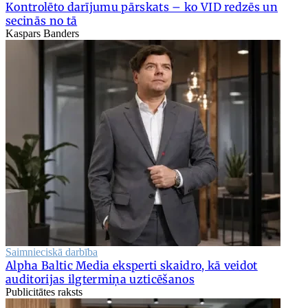
Kontrolēto darījumu pārskats – ko VID redzēs un
secinās no tā
Kaspars Banders
Saimnieciskā darbība
Alpha Baltic Media eksperti skaidro, kā veidot
auditorijas ilgtermiņa uzticēšanos
Publicitātes raksts