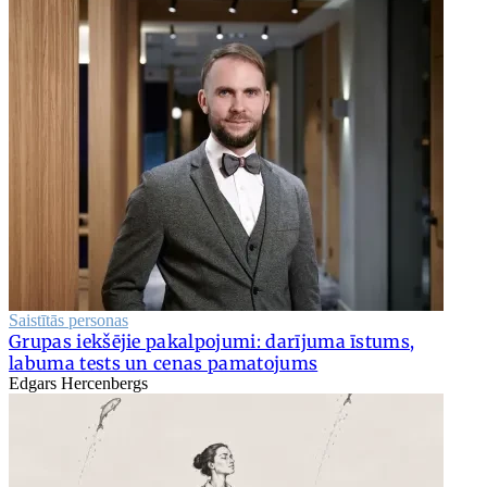
Saistītās personas
Grupas iekšējie pakalpojumi: darījuma īstums,
labuma tests un cenas pamatojums
Edgars Hercenbergs