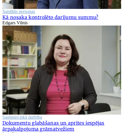
Saistītās personas
Kā nosaka kontrolēto darījumu summu?
Edgars Vilnis
Saimnieciskā darbība
Dokumentu glabāšanas un aprites iespējas
ārpakalpojuma grāmatvežiem