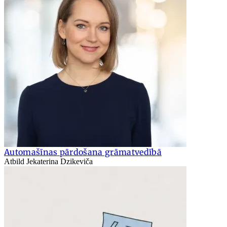
Automašīnas pārdošana grāmatvedībā
Atbild Jekaterina Dzikeviča