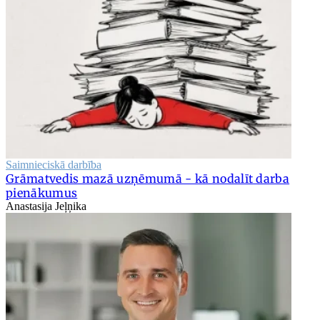
Saimnieciskā darbība
Grāmatvedis mazā uzņēmumā - kā nodalīt darba
pienākumus
Anastasija Jeļņika