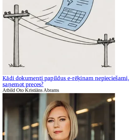
Kādi dokumenti papildus e-rēķinam nepieciešami,
saņemot preces?
Atbild Oto Kristiāns Abrams