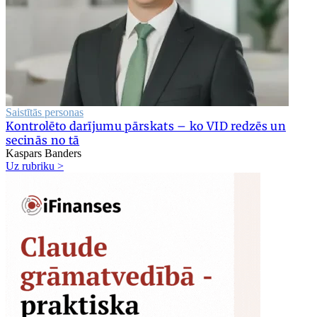
Saistītās personas
Kontrolēto darījumu pārskats – ko VID redzēs un
secinās no tā
Kaspars Banders
Uz rubriku >