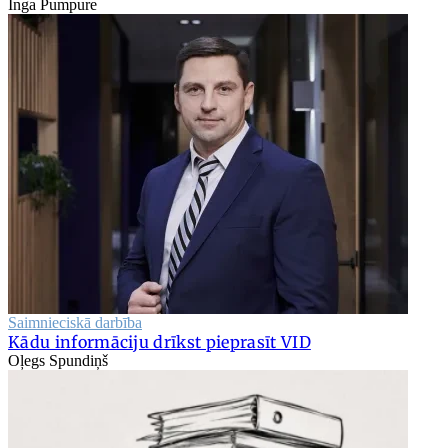
Inga Pumpure
Saimnieciskā darbība
Kādu informāciju drīkst pieprasīt VID
Oļegs Spundiņš