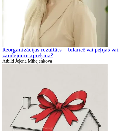
Reorganizācijas rezultāts – bilancē vai peļņas vai
zaudējumu aprēķinā?
Atbild Jeļena Mihejenkova