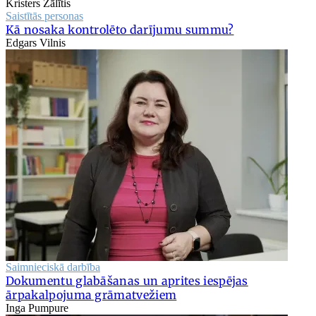
Kristers Zālītis
Saistītās personas
Kā nosaka kontrolēto darījumu summu?
Edgars Vilnis
Saimnieciskā darbība
Dokumentu glabāšanas un aprites iespējas
ārpakalpojuma grāmatvežiem
Inga Pumpure