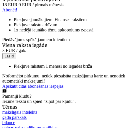
18 EUR
9 EUR
/ pirmais mēnesis
Abonēt!
Piekļuve jaunākajiem iFinanses rakstiem
Piekļuve rakstu arhīvam
1x nedēļā jaunāko tēmu apkopojums e-pastā
Piedāvājums spēkā jauniem klientiem
Viena raksta iegāde
3 EUR
/ gab.
Lasīt!
Piekļuve rakstam 1 mēnesi no iegādes brīža
Noformējot pirkumu, netiek piesaistīta maksājumu karte un nenotiek
automātiski maksājumi!
Apskatīt citas abonēšanas iespējas
Pamanīji kļūdu?
Iezīmē tekstu un spied "ziņot par kļūdu".
Tēmas
mākslīgais intelekts
gada pārskats
bilance
peļņas vai zaudējumu aprēķins