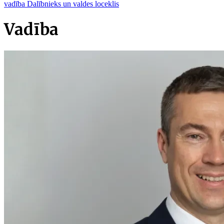
vadība
Dalībnieks un valdes loceklis
Vadība