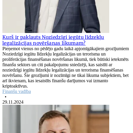
Kurš ir pakļauts Noziedzīgi iegūtu līdzekļu
legalizācijas novēršanas likumam?
Pieņemot vienus no pēdējo gadu laikā apjomīgākajiem grozījumiem
Noziedzīgi iegūtu līdzekļu legalizācijas un terorisma un
proliferācijas finansēšanas novēršanas likumā, tiek būtiski ietekmēts
finanšu sektors un citi pakalpojumu sniedzēji, kas saistīti ar
noziedzīgi iegūtu līdzekļu legalizācijas un terorisma finansēšanas
novēršanu. Šie grozījumi ir nozīmīgi ne tikai likuma subjektiem, bet
arī ikvienam, kas iesaistīts finanšu darījumos vai izmanto
kriptoaktīvus.
Finanšu vadība
•
29.11.2024