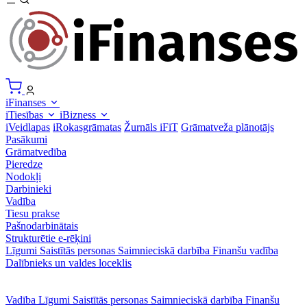
iFinanses
iTiesības
iBizness
iVeidlapas
iRokasgrāmatas
Žurnāls iFiT
Grāmatveža plānotājs
Pasākumi
Grāmatvedība
Pieredze
Nodokļi
Darbinieki
Vadība
Tiesu prakse
Pašnodarbinātais
Strukturētie e-rēķini
Līgumi
Saistītās personas
Saimnieciskā darbība
Finanšu vadība
Dalībnieks un valdes loceklis
Vadība
Līgumi
Saistītās personas
Saimnieciskā darbība
Finanšu