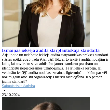
Izmaiņas iekšējā audita starptautiskajā standartā
Atjaunotie un uzlabotie iekšējā audita starptautiskās prakses standarti
stāsies spēkā 2025.gada 9.janvārī, līdz ar to iekšējā audita nodaļām ir
laiks, lai novērtētu savu atbilstību jauno standartu prasībām un
identificētu nepieciešamos uzlabojumus. Tā ir lieliska iespēja, lai
veicinātu iekšējā audita nodaļas izmaiņas ilgtermiņā un kļūtu par vēl
nozīmīgāku atbalstu organizācijas mērķu sasniegšanā. Ko paredz
jaunie standarti?
Saimnieciskā darbība
•
23.10.2024