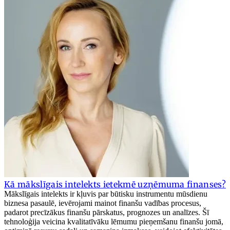
Kā mākslīgais intelekts ietekmē uzņēmuma finanses?
Mākslīgais intelekts ir kļuvis par būtisku instrumentu mūsdienu
biznesa pasaulē, ievērojami mainot finanšu vadības procesus,
padarot precīzākus finanšu pārskatus, prognozes un analīzes. Šī
tehnoloģija veicina kvalitatīvāku lēmumu pieņemšanu finanšu jomā,