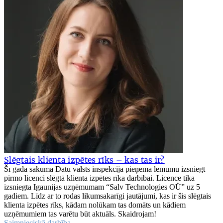
Slēgtais klienta izpētes rīks – kas tas ir?
Šī gada sākumā Datu valsts inspekcija pieņēma lēmumu izsniegt
pirmo licenci slēgtā klienta izpētes rīka darbībai. Licence tika
izsniegta Igaunijas uzņēmumam “Salv Technologies OÜ” uz 5
gadiem. Līdz ar to rodas likumsakarīgi jautājumi, kas ir šis slēgtais
klienta izpētes rīks, kādam nolūkam tas domāts un kādiem
uzņēmumiem tas varētu būt aktuāls. Skaidrojam!
Saimnieciskā darbība