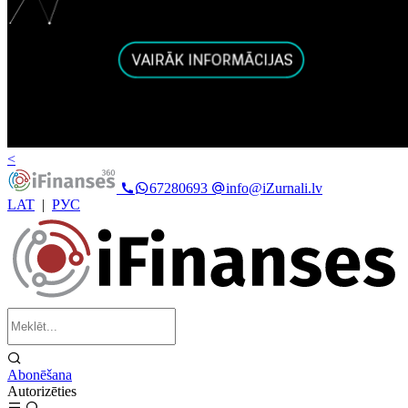
<
67280693
info@iZurnali.lv
LAT
|
РУС
Abonēšana
Autorizēties