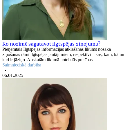
Ko nozīmē sagatavot ilgtspējas ziņojumu?
Pieņemtais Ilgtspējas informācijas atklāšanas likums nosaka
ziņošanas rāmi ilgtspējas jautājumiem, respektīvi – kas, kam, kā un
kad ir jāziņo. Apskatām likumā noteiktās prasības.
Saimnieciskā darbība
•
06.01.2025