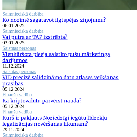
Saimnieciskā darbība
Ko nozīmē sagatavot ilgtspējas ziņojumu?
06.01.2025
Saimnieciskā darbība
Vai putra ar TAP izstrēbta?
03.01.2025
Saistītās personas
Vienkāršota pieeja saistīto pušu mārketinga
darījumos
11.12.2024
Saistītās personas
VID precizē salīdzināmo datu atlases veikšanas
prasības
05.12.2024
Finanšu vadība
Kā kriptovalūtu pārvērst naudā?
05.12.2024
Finanšu vadība
Kurš ir pakļauts Noziedzīgi iegūtu līdzekļu
legalizācijas novēršanas likumam?
29.11.2024
Saimnieciskā darbība