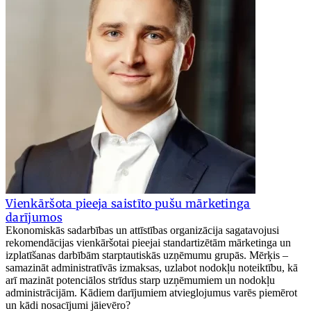
Vienkāršota pieeja saistīto pušu mārketinga
darījumos
Ekonomiskās sadarbības un attīstības organizācija sagatavojusi
rekomendācijas vienkāršotai pieejai standartizētām mārketinga un
izplatīšanas darbībām starptautiskās uzņēmumu grupās. Mērķis –
samazināt administratīvās izmaksas, uzlabot nodokļu noteiktību, kā
arī mazināt potenciālos strīdus starp uzņēmumiem un nodokļu
administrācijām. Kādiem darījumiem atvieglojumus varēs piemērot
un kādi nosacījumi jāievēro?