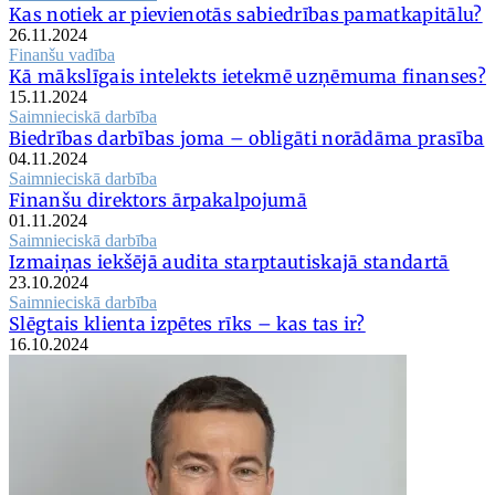
Kas notiek ar pievienotās sabiedrības pamatkapitālu?
26.11.2024
Finanšu vadība
Kā mākslīgais intelekts ietekmē uzņēmuma finanses?
15.11.2024
Saimnieciskā darbība
Biedrības darbības joma – obligāti norādāma prasība
04.11.2024
Saimnieciskā darbība
Finanšu direktors ārpakalpojumā
01.11.2024
Saimnieciskā darbība
Izmaiņas iekšējā audita starptautiskajā standartā
23.10.2024
Saimnieciskā darbība
Slēgtais klienta izpētes rīks – kas tas ir?
16.10.2024