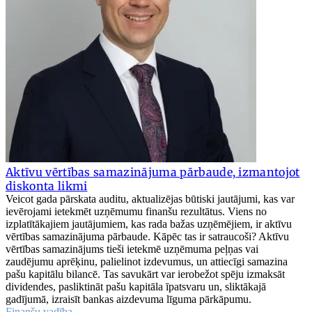
Aktīvu vērtības samazinājuma pārbaude, izmantojot
diskonta likmi
Veicot gada pārskata auditu, aktualizējas būtiski jautājumi, kas var
ievērojami ietekmēt uzņēmumu finanšu rezultātus. Viens no
izplatītākajiem jautājumiem, kas rada bažas uzņēmējiem, ir aktīvu
vērtības samazinājuma pārbaude. Kāpēc tas ir satraucoši? Aktīvu
vērtības samazinājums tieši ietekmē uzņēmuma peļņas vai
zaudējumu aprēķinu, palielinot izdevumus, un attiecīgi samazina
pašu kapitālu bilancē. Tas savukārt var ierobežot spēju izmaksāt
dividendes, pasliktināt pašu kapitāla īpatsvaru un, sliktākajā
gadījumā, izraisīt bankas aizdevuma līguma pārkāpumu.
Finanšu vadība