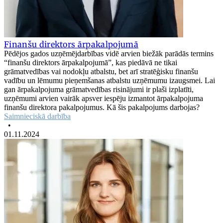
Finanšu direktors ārpakalpojumā
Pēdējos gados uzņēmējdarbības vidē arvien biežāk parādās termins
“finanšu direktors ārpakalpojumā”, kas piedāvā ne tikai
grāmatvedības vai nodokļu atbalstu, bet arī stratēģisku finanšu
vadību un lēmumu pieņemšanas atbalstu uzņēmumu izaugsmei. Lai
gan ārpakalpojuma grāmatvedības risinājumi ir plaši izplatīti,
uzņēmumi arvien vairāk apsver iespēju izmantot ārpakalpojuma
finanšu direktora pakalpojumus. Kā šis pakalpojums darbojas?
Saimnieciskā darbība
•
01.11.2024