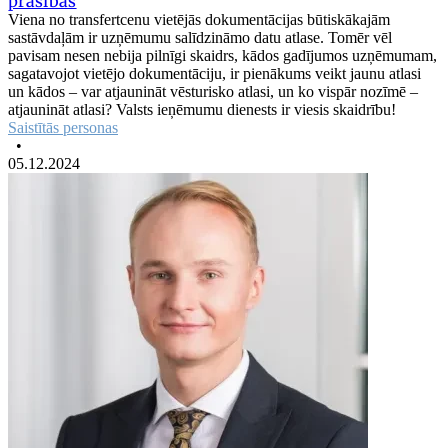
prasības
Viena no transfertcenu vietējās dokumentācijas būtiskākajām
sastāvdaļām ir uzņēmumu salīdzināmo datu atlase. Tomēr vēl
pavisam nesen nebija pilnīgi skaidrs, kādos gadījumos uzņēmumam,
sagatavojot vietējo dokumentāciju, ir pienākums veikt jaunu atlasi
un kādos – var atjaunināt vēsturisko atlasi, un ko vispār nozīmē –
atjaunināt atlasi? Valsts ieņēmumu dienests ir viesis skaidrību!
Saistītās personas
•
05.12.2024