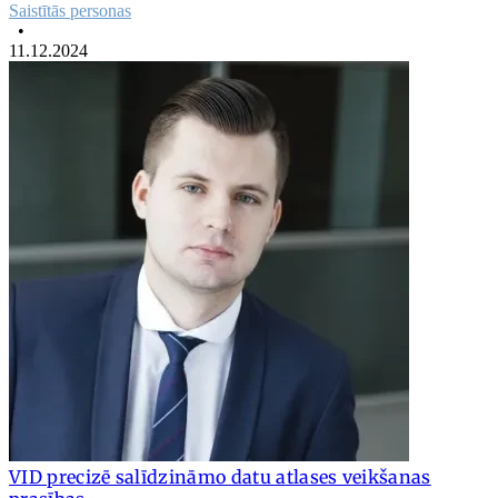
Saistītās personas
•
11.12.2024
VID precizē salīdzināmo datu atlases veikšanas