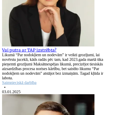
Vai putra ar TAP izstrēbta?
Likumā “Par nodokļiem un nodevām” ir veikti grozījumi, lai
novērstu jucekli, kāds radās pēc tam, kad 2023.gada martā tika
pieņemti grozījumi Maksātnespējas likumā, precizējot tiesiskās
aizsardzības procesa norises kārtību, bet saistīto likumu “Par
nodokļiem un nodevām” atstājot bez izmaiņām. Tagad kļūda ir
labota.
Saimnieciskā darbība
•
03.01.2025