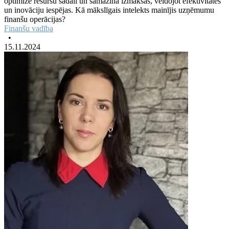
optimizē resursu sadali un samazina izmaksas, veidojot efektivitātes
un inovāciju iespējas. Kā mākslīgais intelekts mainījis uzņēmumu
finanšu operācijas?
Finanšu vadība
•
15.11.2024