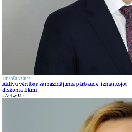
Finanšu vadība
Aktīvu vērtības samazinājuma pārbaude, izmantojot
diskonta likmi
27.01.2025