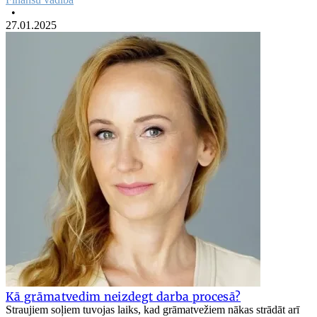
•
27.01.2025
Kā grāmatvedim neizdegt darba procesā?
Straujiem soļiem tuvojas laiks, kad grāmatvežiem nākas strādāt arī