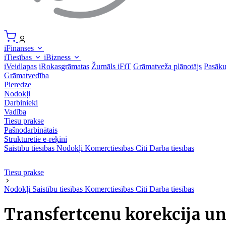
iFinanses
iTiesības
iBizness
iVeidlapas
iRokasgrāmatas
Žurnāls iFiT
Grāmatveža plānotājs
Pasāk
Grāmatvedība
Pieredze
Nodokļi
Darbinieki
Vadība
Tiesu prakse
Pašnodarbinātais
Strukturētie e-rēķini
Saistību tiesības
Nodokļi
Komerctiesības
Citi
Darba tiesības
Tiesu prakse
Nodokļi
Saistību tiesības
Komerctiesības
Citi
Darba tiesības
Transfertcenu korekcija un