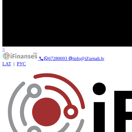
<
67280693
info@iZurnali.lv
LAT
|
РУС