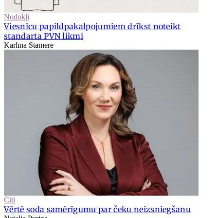
Nodokļi
Viesnīcu papildpakalpojumiem drīkst noteikt
standarta PVN likmi
Karlīna Stāmere
Citi
Vērtē soda samērīgumu par čeku neizsniegšanu