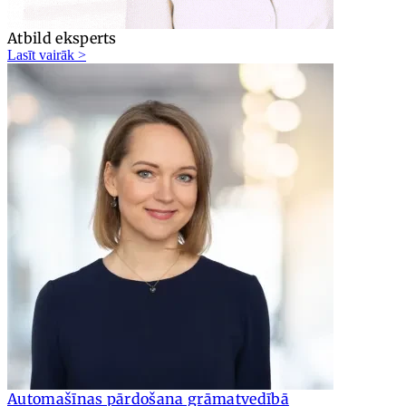
Atbild eksperts
Lasīt vairāk >
Automašīnas pārdošana grāmatvedībā