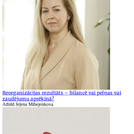
Reorganizācijas rezultāts – bilancē vai peļņas vai
zaudējumu aprēķinā?
Atbild Jeļena Mihejenkova