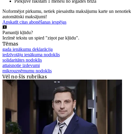
Piekļuve rakstam 1 mēnesi no iegādes brīža
Noformējot pirkumu, netiek piesaistīta maksājumu karte un nenotiek
automātiski maksājumi!
Apskatīt citas abonēšanas iespējas
Pamanīji kļūdu?
Iezīmē tekstu un spied "ziņot par kļūdu".
Tēmas
gada ienākumu deklarācija
iedzīvotāju ienākuma nodoklis
solidaritātes nodoklis
attaisnotie izdevumi
mikrouzņēmumu nodoklis
Vēl no šīs rubrikas