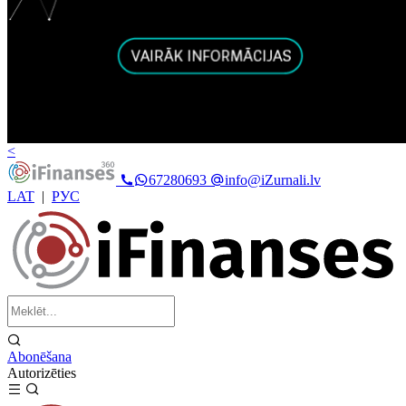
<
67280693
info@iZurnali.lv
LAT
|
РУС
Abonēšana
Autorizēties