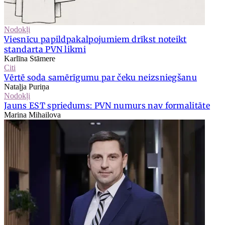
Nodokļi
Viesnīcu papildpakalpojumiem drīkst noteikt
standarta PVN likmi
Karlīna Stāmere
Citi
Vērtē soda samērīgumu par čeku neizsniegšanu
Nataļja Puriņa
Nodokļi
Jauns EST spriedums: PVN numurs nav formalitāte
Marina Mihailova