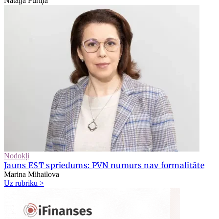
Nataļja Puriņa
Nodokļi
Jauns EST spriedums: PVN numurs nav formalitāte
Marina Mihailova
Uz rubriku >