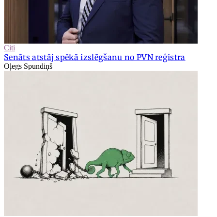
Citi
Senāts atstāj spēkā izslēgšanu no PVN reģistra
Oļegs Spundiņš