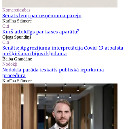
Komerctiesības
Senāts lemj par uzņēmuma pāreju
Karlīna Stāmere
Citi
Kurš atbildīgs par kases aparātu?
Oļegs Spundiņš
Citi
Senāts: Apgrozījuma interpretācija Covid-19 atbalsta
piešķiršanai bijusi kļūdaina
Baiba Grandāne
Nodokļi
Nodokļa parāda ieskaits publiskā iepirkuma
procedūrā
Karlīna Stāmere