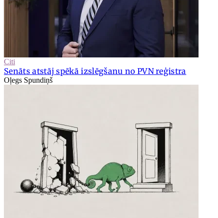
Citi
Senāts atstāj spēkā izslēgšanu no PVN reģistra
Oļegs Spundiņš