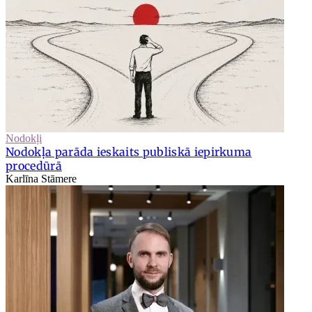
Nodokļi
Nodokļa parāda ieskaits publiskā iepirkuma
procedūrā
Karlīna Stāmere