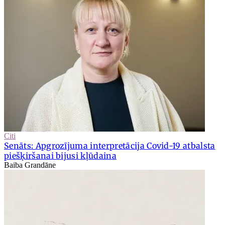
Citi
Senāts: Apgrozījuma interpretācija Covid-19 atbalsta
piešķiršanai bijusi kļūdaina
Baiba Grandāne