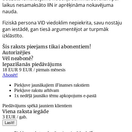
laikus nesamaksāto IIN ir aprēķināma nokavējuma
nauda.
Fiziskā persona VID viedoklim nepiekrita, savu nostāju
gan iestādē, gan tiesā argumentējot ar turpmāk
izklāstīto.
Šis raksts pieejams tikai abonentiem!
Autorizējies
Vēl neabonē?
Iepazīšanās piedāvājums
18 EUR
9 EUR
/ pirmais mēnesis
Abonēt!
Piekļuve jaunākajiem iFinanses rakstiem
Piekļuve rakstu arhīvam
1x nedēļā jaunāko tēmu apkopojums e-pastā
Piedāvājums spēkā jauniem klientiem
Viena raksta iegāde
3 EUR
/ gab.
Lasīt!