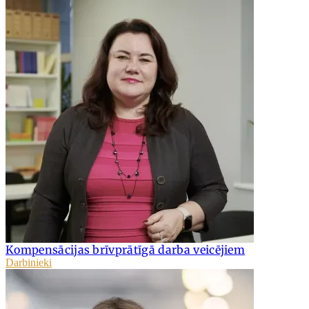
Kompensācijas brīvprātīgā darba veicējiem
Darbinieki