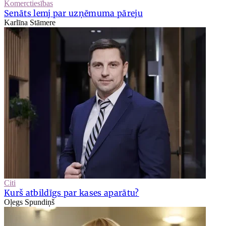
Komerctiesības
Senāts lemj par uzņēmuma pāreju
Karlīna Stāmere
Citi
Kurš atbildīgs par kases aparātu?
Oļegs Spundiņš