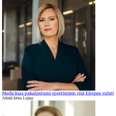
Medicīnas pakalpojumi sportistiem citā Eiropas valstī
Atbild Irēna Lejiņa