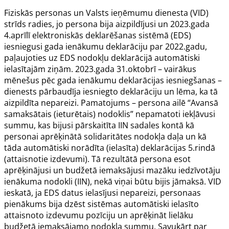
Fiziskās personas un Valsts ieņēmumu dienesta (VID)
strīds radies, jo persona bija aizpildījusi un 2023.gada
4.aprīlī elektroniskās deklarēšanas sistēmā (EDS)
iesniegusi gada ienākumu deklarāciju par 2022.gadu,
paļaujoties uz EDS nodokļu deklarācijā automātiski
ielasītajām ziņām. 2023.gada 31.oktobrī – vairākus
mēnešus pēc gada ienākumu deklarācijas iesniegšanas –
dienests pārbaudīja iesniegto deklarāciju un lēma, ka tā
aizpildīta nepareizi. Pamatojums – persona ailē “Avansā
samaksātais (ieturētais) nodoklis” nepamatoti iekļāvusi
summu, kas bijusi pārskaitīta IIN sadales kontā kā
personai aprēķinātā solidaritātes nodokļa daļa un kā
tāda automātiski norādīta (ielasīta) deklarācijas 5.rindā
(attaisnotie izdevumi). Tā rezultātā persona esot
aprēķinājusi un budžetā iemaksājusi mazāku iedzīvotāju
ienākuma nodokli (IIN), nekā viņai būtu bijis jāmaksā. VID
ieskatā, ja EDS datus ielasījusi nepareizi, personaas
pienākums bija dzēst sistēmas automātiski ielasīto
attaisnoto izdevumu pozīciju un aprēķināt lielāku
budžetā iemaksājamo nodokļa summu. Savukārt par