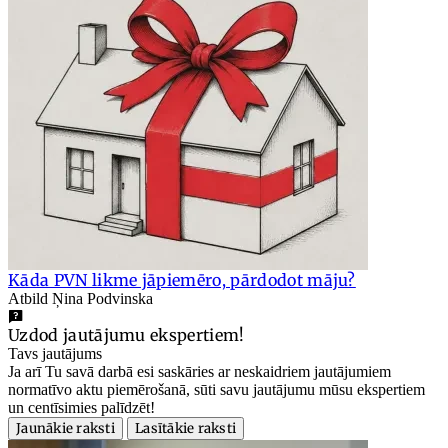
Kāda PVN likme jāpiemēro, pārdodot māju?
Atbild Ņina Podvinska
Uzdod jautājumu ekspertiem!
Tavs jautājums
Ja arī Tu savā darbā esi saskāries ar neskaidriem jautājumiem
normatīvo aktu piemērošanā, sūti savu jautājumu mūsu ekspertiem
un centīsimies palīdzēt!
Jaunākie raksti
Lasītākie raksti