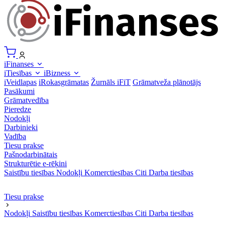
iFinanses
iTiesības
iBizness
iVeidlapas
iRokasgrāmatas
Žurnāls iFiT
Grāmatveža plānotājs
Pasākumi
Grāmatvedība
Pieredze
Nodokļi
Darbinieki
Vadība
Tiesu prakse
Pašnodarbinātais
Strukturētie e-rēķini
Saistību tiesības
Nodokļi
Komerctiesības
Citi
Darba tiesības
Tiesu prakse
Nodokļi
Saistību tiesības
Komerctiesības
Citi
Darba tiesības