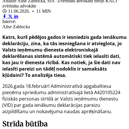
Analizē Alise Zablocka, SIA “Zvērinātu advokātu birojs KALT”
zvērināta advokāte
11.06.2026. • 11 MIN
Intervē:
Alise Zablocka
Katrs, kurš pēdējos gados ir iesniedzis gada ienākumu
deklarāciju, zina, ka tās iesniegšana ir atvieglota, jo
Valsts ieņēmumu dienesta elektroniskajā
deklarēšanas sistēmā automātiski tiek ielasīti dati,
kas jau ir dienesta rīcībā. Kas notiek, ja šie dati nav
ielasīti pareizi un tādēļ nodoklis ir samaksāts
kļūdaini? To analizēja tiesa.
2026.gada 18.februārī Administratīvā apgabaltiesa
pieņēma spriedumu administratīvajā lietā A420105224
fiziskās personas strīdā ar Valsts ieņēmumu dienestu
(VID) par gada ienākumu deklarācijas pareizu
aizpildīšanu un nokavējuma naudas aprēķināšanu.
Strīda būtība