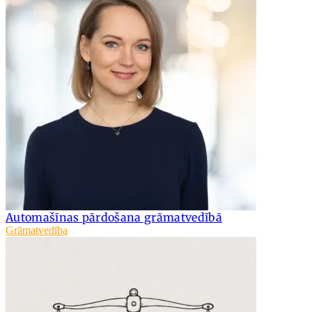
Automašīnas pārdošana grāmatvedībā
Grāmatvedība