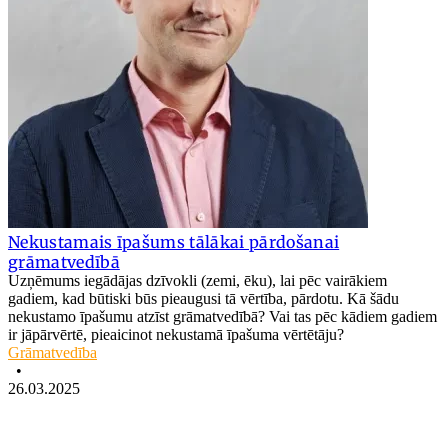
Nekustamais īpašums tālākai pārdošanai
grāmatvedībā
Uzņēmums iegādājas dzīvokli (zemi, ēku), lai pēc vairākiem
gadiem, kad būtiski būs pieaugusi tā vērtība, pārdotu. Kā šādu
nekustamo īpašumu atzīst grāmatvedībā? Vai tas pēc kādiem gadiem
ir jāpārvērtē, pieaicinot nekustamā īpašuma vērtētāju?
Grāmatvedība
•
26.03.2025