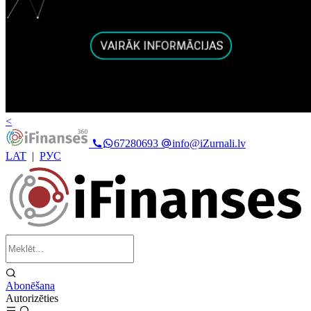
<
67280693
info@iZurnali.lv
LAT
|
РУС
Abonēšana
Autorizēties