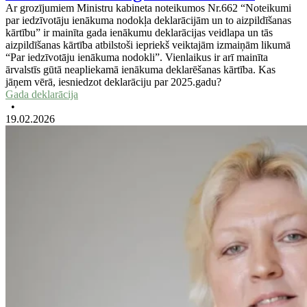
Ar grozījumiem Ministru kabineta noteikumos Nr.662 “Noteikumi
par iedzīvotāju ienākuma nodokļa deklarācijām un to aizpildīšanas
kārtību” ir mainīta gada ienākumu deklarācijas veidlapa un tās
aizpildīšanas kārtība atbilstoši iepriekš veiktajām izmaiņām likumā
“Par iedzīvotāju ienākuma nodokli”. Vienlaikus ir arī mainīta
ārvalstīs gūtā neapliekamā ienākuma deklarēšanas kārtība. Kas
jāņem vērā, iesniedzot deklarāciju par 2025.gadu?
Gada deklarācija
•
19.02.2026