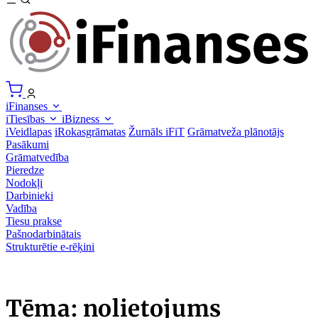
iFinanses
iTiesības
iBizness
iVeidlapas
iRokasgrāmatas
Žurnāls iFiT
Grāmatveža plānotājs
Pasākumi
Grāmatvedība
Pieredze
Nodokļi
Darbinieki
Vadība
Tiesu prakse
Pašnodarbinātais
Strukturētie e-rēķini
Tēma: nolietojums