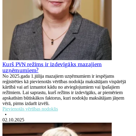
Kurš PVN režīms ir izdevīgāks mazajiem
uzņēmumiem?
No 2025.gada 1.jūlija mazajiem uzņēmumiem ir iespējams
reģistrēties kā pievienotās vērtības nodokļa maksātājam vispārējā
kārtībā vai arī izmantot kādu no atvieglojumiem vai īpašajiem
režīmiem. Lai saprastu, kurš režīms ir izdevīgāks, ar piemēriem
apskatīsim būtiskākos faktorus, kuri nodokļu maksātājam jāņem
vērā, pirms izdarīt izvēli.
Pievienotās vērtības nodoklis
•
02.10.2025