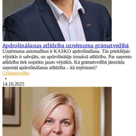
Apdrošināšanas atlīdzība uzņēmuma grāmatvedībā
Uzņēmuma automašīnai ir KASKO apdrošināšana. Tās priekšējais
vējstikls ir sabojāts, un apdrošinātājs izmaksā atlīdzību. Par saņemto
atlīdzību tiek nopirkts jauns vējstikls. Kā grāmatvedībā jānorāda
saņemtā apdrošināšanas atlīdzība – kā ieņēmumi?
Grāmatvedība
•
14.10.2025