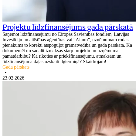
Projektu līdzfinansējums gada pārskatā
Saņemot līdzfinansējumu no Eiropas Savienības fondiem, Latvijas
Investīciju un attīstības aģentūras vai “Altum”, uzņēmumam rodas
pienākums to korekti atspoguļot grāmatvedībā un gada pārskatā. Kā
dokumentēt un sadalīt izmaksas starp projektu un uzņēmuma
pamatdarbību? Kā rīkoties ar priekšfinansējumu, atmaksām un
līdzfinansējuma daļas uzskaiti ilgtermiņā? Skaidrojam!
Gada pārskats
•
23.02.2026