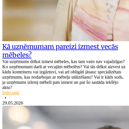
Kā uzņēmumam pareizi izmest vecās
mēbeles?
Vai uzņēmums drīkst izmest mēbeles, kas tam vairs nav vajadzīgas?
Ko uzņēmumam darīt ar vecajām mēbelēm? Vai tās drīkst aizvest uz
kādu konteineru vai izgāztuvi, vai arī obligāti jāsauc specializētais
uzņēmums, kas nodarbojas ar mēbeļu utilizēšanu? Vai ir kāds sods,
ja uzņēmums izlemj mēbeli pats izmest un par šo sastāda iekšējo
aktu?
Izdevumi
•
29.05.2026