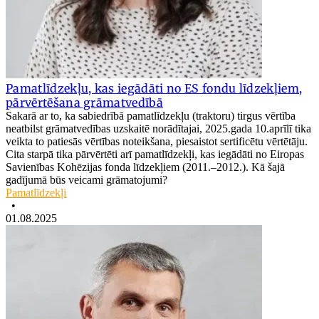
Pamatlīdzekļu, kas iegādāti no ES fondu līdzekļiem,
pārvērtēšana grāmatvedībā
Sakarā ar to, ka sabiedrībā pamatlīdzekļu (traktoru) tirgus vērtība
neatbilst grāmatvedības uzskaitē norādītajai, 2025.gada 10.aprīlī tika
veikta to patiesās vērtības noteikšana, piesaistot sertificētu vērtētāju.
Cita starpā tika pārvērtēti arī pamatlīdzekļi, kas iegādāti no Eiropas
Savienības Kohēzijas fonda līdzekļiem (2011.–2012.). Kā šajā
gadījumā būs veicami grāmatojumi?
Pamatlīdzekļi
•
01.08.2025