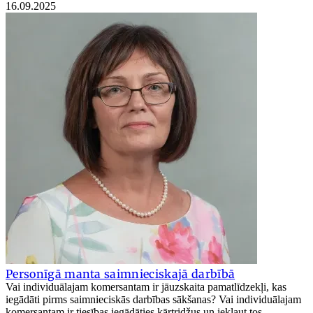
16.09.2025
Personīgā manta saimnieciskajā darbībā
Vai individuālajam komersantam ir jāuzskaita pamatlīdzekļi, kas
iegādāti pirms saimnieciskās darbības sākšanas? Vai individuālajam
komersantam ir tiesības iegādāties kārtridžus un iekļaut tos