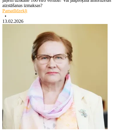
jāņem uzskaitē 166 eiro vērtībā? Vai jāaprēķina amortizētās
aizstāšanas izmaksas?
Pamatlīdzekļi
•
13.02.2026