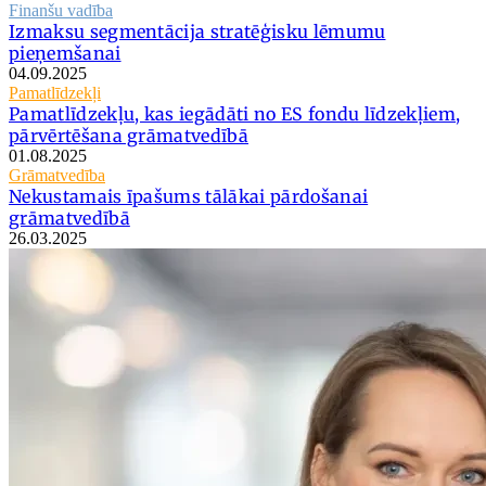
Finanšu vadība
Izmaksu segmentācija stratēģisku lēmumu
pieņemšanai
04.09.2025
Pamatlīdzekļi
Pamatlīdzekļu, kas iegādāti no ES fondu līdzekļiem,
pārvērtēšana grāmatvedībā
01.08.2025
Grāmatvedība
Nekustamais īpašums tālākai pārdošanai
grāmatvedībā
26.03.2025