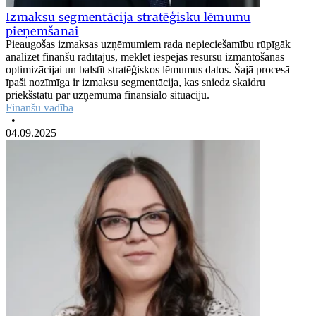
Izmaksu segmentācija stratēģisku lēmumu
pieņemšanai
Pieaugošas izmaksas uzņēmumiem rada nepieciešamību rūpīgāk
analizēt finanšu rādītājus, meklēt iespējas resursu izmantošanas
optimizācijai un balstīt stratēģiskos lēmumus datos. Šajā procesā
īpaši nozīmīga ir izmaksu segmentācija, kas sniedz skaidru
priekšstatu par uzņēmuma finansiālo situāciju.
Finanšu vadība
•
04.09.2025