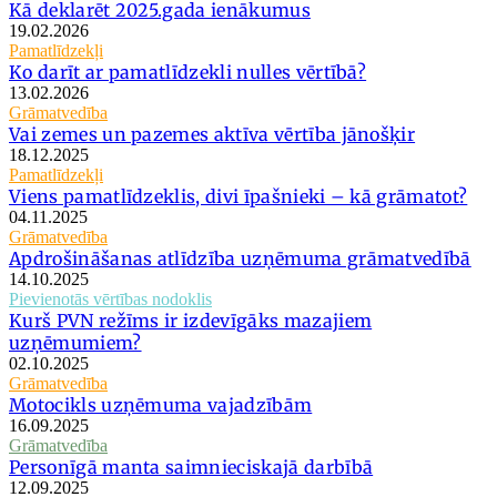
Kā deklarēt 2025.gada ienākumus
19.02.2026
Pamatlīdzekļi
Ko darīt ar pamatlīdzekli nulles vērtībā?
13.02.2026
Grāmatvedība
Vai zemes un pazemes aktīva vērtība jānošķir
18.12.2025
Pamatlīdzekļi
Viens pamatlīdzeklis, divi īpašnieki – kā grāmatot?
04.11.2025
Grāmatvedība
Apdrošināšanas atlīdzība uzņēmuma grāmatvedībā
14.10.2025
Pievienotās vērtības nodoklis
Kurš PVN režīms ir izdevīgāks mazajiem
uzņēmumiem?
02.10.2025
Grāmatvedība
Motocikls uzņēmuma vajadzībām
16.09.2025
Grāmatvedība
Personīgā manta saimnieciskajā darbībā
12.09.2025