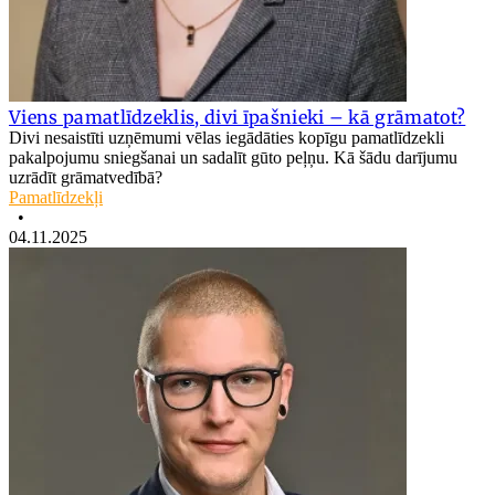
Viens pamatlīdzeklis, divi īpašnieki – kā grāmatot?
Divi nesaistīti uzņēmumi vēlas iegādāties kopīgu pamatlīdzekli
pakalpojumu sniegšanai un sadalīt gūto peļņu. Kā šādu darījumu
uzrādīt grāmatvedībā?
Pamatlīdzekļi
•
04.11.2025