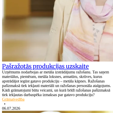
Pašražotās produkcijas uzskaite
Uzņēmums nodarbojas ar metāla izstrādājumu ražošanu. Tas saņem
materiālus, piemēram, metāla loksnes, armatūru, skrūves, kurus
apstrādājot iegūst gatavo produkciju – metāla kāpnes. Ražošanas
pašizmaksā tiek iekļauti materiāli un ražošanas personāla atalgojums.
Kādi grāmatojumi būtu veicami, un kurā brīdī ražošanas pašizmaksā
tiek iekļautas darbaspēka izmaksas par gatavo produkciju?
Grāmatvedība
•
06.07.2026