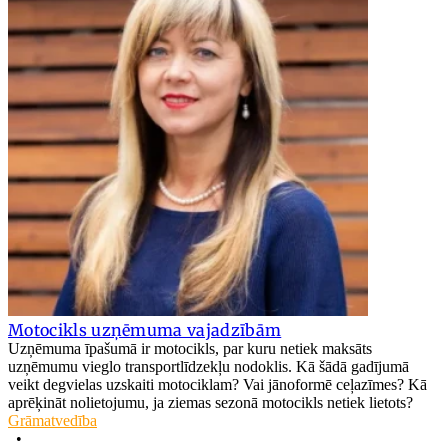
Motocikls uzņēmuma vajadzībām
Uzņēmuma īpašumā ir motocikls, par kuru netiek maksāts
uzņēmumu vieglo transportlīdzekļu nodoklis. Kā šādā gadījumā
veikt degvielas uzskaiti motociklam? Vai jānoformē ceļazīmes? Kā
aprēķināt nolietojumu, ja ziemas sezonā motocikls netiek lietots?
Grāmatvedība
•