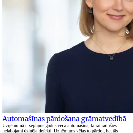
Automašīnas pārdošana grāmatvedībā
Uzņēmumā ir septiņus gadus veca automašīna, kurai radušies
nelabojami dzinēja defekti. Uzņēmums vēlas to pārdot, bet tās