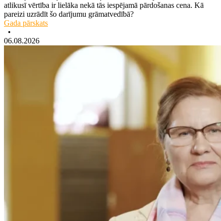
atlikusī vērtība ir lielāka nekā tās iespējamā pārdošanas cena. Kā
pareizi uzrādīt šo darījumu grāmatvedībā?
Gada pārskats
•
06.08.2026