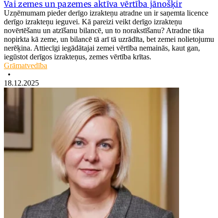
Vai zemes un pazemes aktīva vērtība jānošķir
Uzņēmumam pieder derīgo izrakteņu atradne un ir saņemta licence
derīgo izrakteņu ieguvei. Kā pareizi veikt derīgo izrakteņu
novērtēšanu un atzīšanu bilancē, un to norakstīšanu? Atradne tika
nopirkta kā zeme, un bilancē tā arī tā uzrādīta, bet zemei nolietojumu
nerēķina. Attiecīgi iegādātajai zemei vērtība nemainās, kaut gan,
iegūstot derīgos izrakteņus, zemes vērtība krītas.
Grāmatvedība
•
18.12.2025