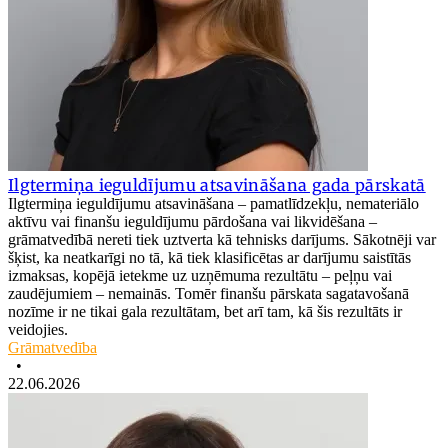
Ilgtermiņa ieguldījumu atsavināšana gada pārskatā
Ilgtermiņa ieguldījumu atsavināšana – pamatlīdzekļu, nemateriālo
aktīvu vai finanšu ieguldījumu pārdošana vai likvidēšana –
grāmatvedībā nereti tiek uztverta kā tehnisks darījums. Sākotnēji var
šķist, ka neatkarīgi no tā, kā tiek klasificētas ar darījumu saistītās
izmaksas, kopējā ietekme uz uzņēmuma rezultātu – peļņu vai
zaudējumiem – nemainās. Tomēr finanšu pārskata sagatavošanā
nozīme ir ne tikai gala rezultātam, bet arī tam, kā šis rezultāts ir
veidojies.
Grāmatvedība
•
22.06.2026