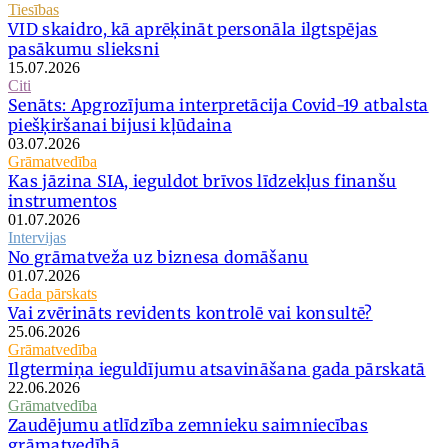
Tiesības
VID skaidro, kā aprēķināt personāla ilgtspējas
pasākumu slieksni
15.07.2026
Citi
Senāts: Apgrozījuma interpretācija Covid-19 atbalsta
piešķiršanai bijusi kļūdaina
03.07.2026
Grāmatvedība
Kas jāzina SIA, ieguldot brīvos līdzekļus finanšu
instrumentos
01.07.2026
Intervijas
No grāmatveža uz biznesa domāšanu
01.07.2026
Gada pārskats
Vai zvērināts revidents kontrolē vai konsultē?
25.06.2026
Grāmatvedība
Ilgtermiņa ieguldījumu atsavināšana gada pārskatā
22.06.2026
Grāmatvedība
Zaudējumu atlīdzība zemnieku saimniecības
grāmatvedībā