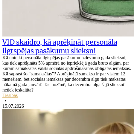
VID skaidro, kā aprēķināt personāla
ilgtspējas pasākumu slieksni
Kā noteikt personāla ilgtspējas pasākumu izdevumu gada slieksni,
kas tiek aprēķināts 5% apmērā no iepriekšējā gada bruto algām, par
kurām samaksātas valsts sociālās apdrošināšanas obligātās iemaksas.
Kā saprast šo “samaksātas”? Aprēķinātā samaksa ir par visiem 12
mēnešiem, bet sociālās iemaksas par decembra algu tiek maksātas
nākamā gada janvārī. Tas nozīmē, ka decembra alga šajā slieksnī
netiek ieskaitīta?
Tiesības
•
15.07.2026