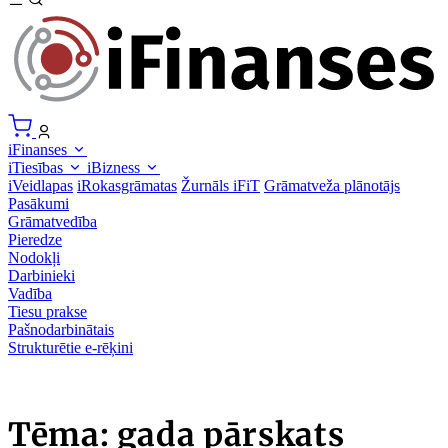
iFinanses
iTiesības
iBizness
iVeidlapas
iRokasgrāmatas
Žurnāls iFiT
Grāmatveža plānotājs
Pasākumi
Grāmatvedība
Pieredze
Nodokļi
Darbinieki
Vadība
Tiesu prakse
Pašnodarbinātais
Strukturētie e-rēķini
Tēma: gada pārskats