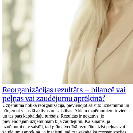
Reorganizācijas rezultāts – bilancē vai
peļņas vai zaudējumu aprēķinā?
Uzņēmumā notika reorganizācija, pievienojot saistīto uzņēmumu un
pārņemot visus tā aktīvus un saistības. Abiem uzņēmumiem ir viens
un tas pats kapitāldaļu turētājs. Rezultāts ir negatīvs, jo
pievienotajam uzņēmumam bija zaudējumi. Kā zināms, ja
uzņēmumi nav saistīti, tad grāmatvedībā rezultātu atzīst peļņas vai
zaudējumu aprēķinā, ja ir saistīti, tad to uzskaita kā reorganizācijas