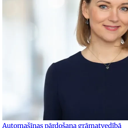
Automašīnas pārdošana grāmatvedībā