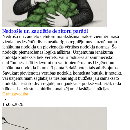
Nedrošie un zaudētie debitoru parādi
Nedrošo un zaudēto debitoru norakstīšana praksē vienmēr prasa
vienlaikus izvērtēt divus neatkarīgus regulējumus – uzņēmumu
ienākuma nodokļa un pievienotās vērtības nodokļa normas. Šo
nodokļu piemērošanas loģika atšķiras. Uzņēmuma ienākuma
nodokļa kontekstā tiek vērtēts, vai ir radušies ar saimniecisko
darbību nesaistīti izdevumi un vai ir piemērojams Uzņēmumu
ienākuma nodokļa likuma 9.panta 3.daļā noteiktais atbrīvojums.
Savukārt pievienotās vērtības nodokļa kontekstā būtiski ir noteikt,
vai uzņēmumam saglabājas tiesības atgūt budžetā jau samaksāto
nodokli. Tieši šo divu regulējumu jaukšana praksē visbiežāk rada
kļūdas. Lai viestu skaidrību, analizējam 2 lasītāja situācijas.
Grāmatvedība
•
15.05.2026