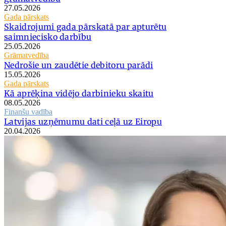
27.05.2026
Gada pārskats
Skaidrojumi gada pārskatā par apturētu
saimniecisko darbību
25.05.2026
Grāmatvedība
Nedrošie un zaudētie debitoru parādi
15.05.2026
Gada pārskats
Kā aprēķina vidējo darbinieku skaitu
08.05.2026
Finanšu vadība
Latvijas uzņēmumu dati ceļā uz Eiropu
20.04.2026