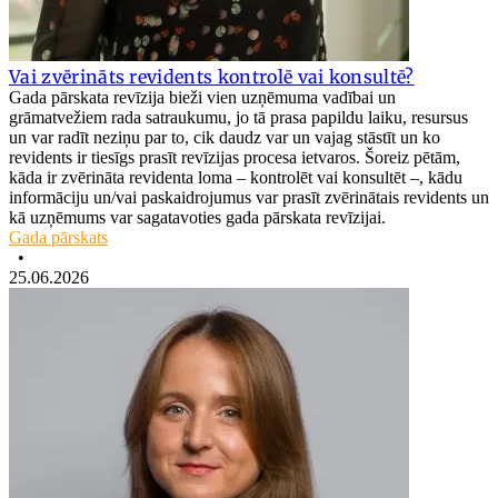
Vai zvērināts revidents kontrolē vai konsultē?
Gada pārskata revīzija bieži vien uzņēmuma vadībai un
grāmatvežiem rada satraukumu, jo tā prasa papildu laiku, resursus
un var radīt neziņu par to, cik daudz var un vajag stāstīt un ko
revidents ir tiesīgs prasīt revīzijas procesa ietvaros. Šoreiz pētām,
kāda ir zvērināta revidenta loma – kontrolēt vai konsultēt –, kādu
informāciju un/vai paskaidrojumus var prasīt zvērinātais revidents un
kā uzņēmums var sagatavoties gada pārskata revīzijai.
Gada pārskats
•
25.06.2026