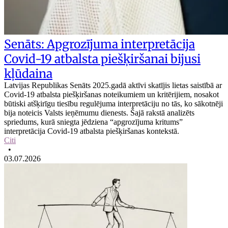
Senāts: Apgrozījuma interpretācija
Covid-19 atbalsta piešķiršanai bijusi
kļūdaina
Latvijas Republikas Senāts 2025.gadā aktīvi skatījis lietas saistībā ar
Covid-19 atbalsta piešķiršanas noteikumiem un kritērijiem, nosakot
būtiski atšķirīgu tiesību regulējuma interpretāciju no tās, ko sākotnēji
bija noteicis Valsts ieņēmumu dienests. Šajā rakstā analizēts
spriedums, kurā sniegta jēdziena “apgrozījuma kritums”
interpretācija Covid-19 atbalsta piešķiršanas kontekstā.
Citi
•
03.07.2026