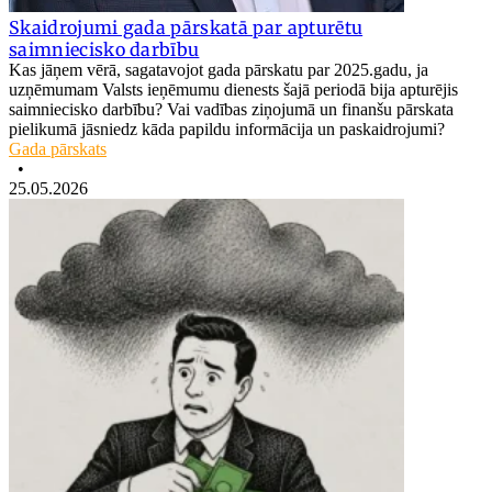
Skaidrojumi gada pārskatā par apturētu
saimniecisko darbību
Kas jāņem vērā, sagatavojot gada pārskatu par 2025.gadu, ja
uzņēmumam Valsts ieņēmumu dienests šajā periodā bija apturējis
saimniecisko darbību? Vai vadības ziņojumā un finanšu pārskata
pielikumā jāsniedz kāda papildu informācija un paskaidrojumi?
Gada pārskats
•
25.05.2026