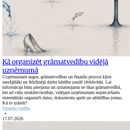
Kā organizēt grāmatvedību vidējā
uzņēmumā
Uzņēmumam augot, grāmatvedības un finanšu procesi kļūst
sarežģītāki un līdzšinējā darba kārtība zaudē efektivitāti. Lai
informācija būtu pieejama un izmantojama ne tikai grāmatvedībā,
bet arī citās struktūrvienībās, vidējam uzņēmumam nepieciešams
sistemātiski organizēt datus, dokumentu apriti un atbildības jomas.
Kā to izdarīt?
Finanšu vadība
•
17.07.2026