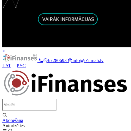
<
67280693
info@iZurnali.lv
LAT
|
РУС
Abonēšana
Autorizēties