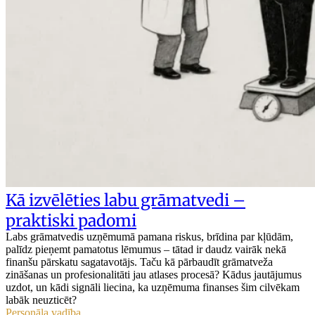
Kā izvēlēties labu grāmatvedi –
praktiski padomi
Labs grāmatvedis uzņēmumā pamana riskus, brīdina par kļūdām,
palīdz pieņemt pamatotus lēmumus – tātad ir daudz vairāk nekā
finanšu pārskatu sagatavotājs. Taču kā pārbaudīt grāmatveža
zināšanas un profesionalitāti jau atlases procesā? Kādus jautājumus
uzdot, un kādi signāli liecina, ka uzņēmuma finanses šim cilvēkam
labāk neuzticēt?
Personāla vadība