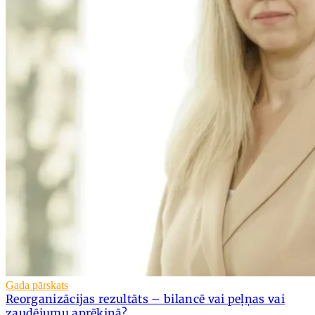
Gada pārskats
Reorganizācijas rezultāts – bilancē vai peļņas vai
zaudējumu aprēķinā?