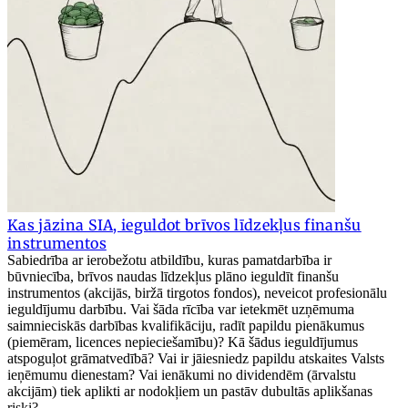
Kas jāzina SIA, ieguldot brīvos līdzekļus finanšu
instrumentos
Sabiedrība ar ierobežotu atbildību, kuras pamatdarbība ir
būvniecība, brīvos naudas līdzekļus plāno ieguldīt finanšu
instrumentos (akcijās, biržā tirgotos fondos), neveicot profesionālu
ieguldījumu darbību. Vai šāda rīcība var ietekmēt uzņēmuma
saimnieciskās darbības kvalifikāciju, radīt papildu pienākumus
(piemēram, licences nepieciešamību)? Kā šādus ieguldījumus
atspoguļot grāmatvedībā? Vai ir jāiesniedz papildu atskaites Valsts
ieņēmumu dienestam? Vai ienākumi no dividendēm (ārvalstu
akcijām) tiek aplikti ar nodokļiem un pastāv dubultās aplikšanas
riski?