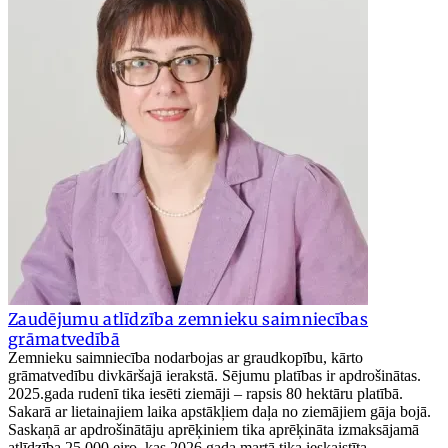
Zaudējumu atlīdzība zemnieku saimniecības
grāmatvedībā
Zemnieku saimniecība nodarbojas ar graudkopību, kārto
grāmatvedību divkāršajā ierakstā. Sējumu platības ir apdrošinātas.
2025.gada rudenī tika iesēti ziemāji – rapsis 80 hektāru platībā.
Sakarā ar lietainajiem laika apstākļiem daļa no ziemājiem gāja bojā.
Saskaņā ar apdrošinātāju aprēķiniem tika aprēķināta izmaksājamā
atlīdzība 25 000 eiro, kas 2026.gada martā tika ieskaistīta