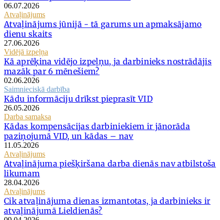
06.07.2026
Atvaļinājums
Atvaļinājums jūnijā - tā garums un apmaksājamo
dienu skaits
27.06.2026
Vidējā izpeļņa
Kā aprēķina vidējo izpeļņu, ja darbinieks nostrādājis
mazāk par 6 mēnešiem?
02.06.2026
Saimnieciskā darbība
Kādu informāciju drīkst pieprasīt VID
26.05.2026
Darba samaksa
Kādas kompensācijas darbiniekiem ir jānorāda
paziņojumā VID, un kādas – nav
11.05.2026
Atvaļinājums
Atvaļinājuma piešķiršana darba dienās nav atbilstoša
likumam
28.04.2026
Atvaļinājums
Cik atvaļinājuma dienas izmantotas, ja darbinieks ir
atvaļinājumā Lieldienās?
09.04.2026