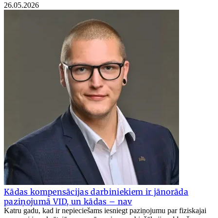
26.05.2026
Kādas kompensācijas darbiniekiem ir jānorāda
paziņojumā VID, un kādas – nav
Katru gadu, kad ir nepieciešams iesniegt paziņojumu par fiziskajai