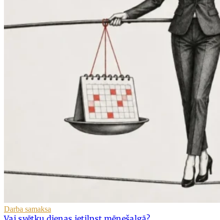
Darba samaksa
Vai svētku dienas ietilpst mēnešalgā?