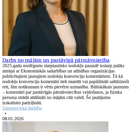
Darbs no mājām un pastāvīgā pārstāvniecība
2025.gada noslēgums starptautisko nodokļu pasaulē tostarp paliks
atmiņā ar Ekonomiskās sadarbības un attīstības organizācijas
publicētajiem jaunajiem nodokļu konvenciju komentāriem. Tā kā
nodokļu konvenciju komentāri tiek mainīti vai papildināti salīdzinoši
reti, šim notikumam ir vērts pievērst uzmanību. Būtiskākais jaunums
– komentāri par pastāvīgās pārstāvniecības veidošanos, ja fiziska
persona strādā attālināti no mājām citā valstī. Šo jautājumu
izskatīsim padziļināti.
Saimnieciskā darbība
•
08.01.2026