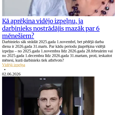
Kā aprēķina vidējo izpeļņu, ja
darbinieks nostrādājis mazāk par 6
mēnešiem?
Darbinieks sāk strādāt 2025.gada 1.novembrī, bet pēdējā darba
diena ir 2026.gada 31.marts. Par kādu periodu jāaprēķina vidējā
izpeļņa – no 2025.gada 1.novembra līdz 2026.gada 28.februārim vai
no 2025.gada 1.decembra līdz 2026.gada 31.martam, proti, ieskaitot
mēnesi, kurā darbinieks tiek atbrīvots?
Vidējā izpeļņa
•
02.06.2026