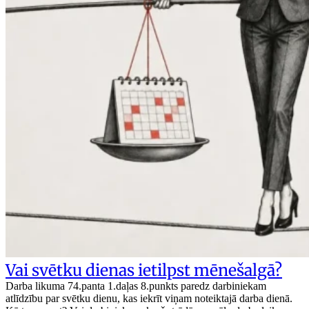
Vai svētku dienas ietilpst mēnešalgā?
Darba likuma 74.panta 1.daļas 8.punkts paredz darbiniekam
atlīdzību par svētku dienu, kas iekrīt viņam noteiktajā darba dienā.