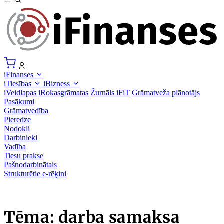
iFinanses
iTiesības
iBizness
iVeidlapas
iRokasgrāmatas
Žurnāls iFiT
Grāmatveža plānotājs
Pasākumi
Grāmatvedība
Pieredze
Nodokļi
Darbinieki
Vadība
Tiesu prakse
Pašnodarbinātais
Strukturētie e-rēķini
Tēma: darba samaksa