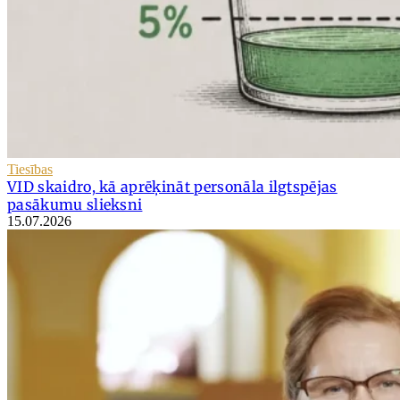
Tiesības
VID skaidro, kā aprēķināt personāla ilgtspējas
pasākumu slieksni
15.07.2026