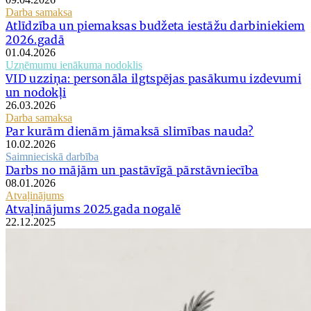
Darba samaksa
Atlīdzība un piemaksas budžeta iestāžu darbiniekiem
2026.gadā
01.04.2026
Uzņēmumu ienākuma nodoklis
VID uzziņa: personāla ilgtspējas pasākumu izdevumi
un nodokļi
26.03.2026
Darba samaksa
Par kurām dienām jāmaksā slimības nauda?
10.02.2026
Saimnieciskā darbība
Darbs no mājām un pastāvīgā pārstāvniecība
08.01.2026
Atvaļinājums
Atvaļinājums 2025.gada nogalē
22.12.2025