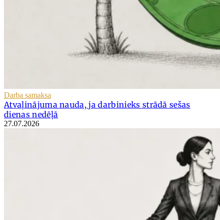
Darba samaksa
Atvaļinājuma nauda, ja darbinieks strādā sešas
dienas nedēļā
27.07.2026