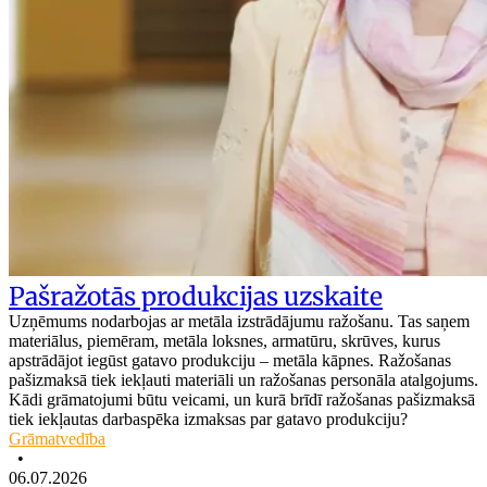
Pašražotās produkcijas uzskaite
Uzņēmums nodarbojas ar metāla izstrādājumu ražošanu. Tas saņem
materiālus, piemēram, metāla loksnes, armatūru, skrūves, kurus
apstrādājot iegūst gatavo produkciju – metāla kāpnes. Ražošanas
pašizmaksā tiek iekļauti materiāli un ražošanas personāla atalgojums.
Kādi grāmatojumi būtu veicami, un kurā brīdī ražošanas pašizmaksā
tiek iekļautas darbaspēka izmaksas par gatavo produkciju?
Grāmatvedība
•
06.07.2026