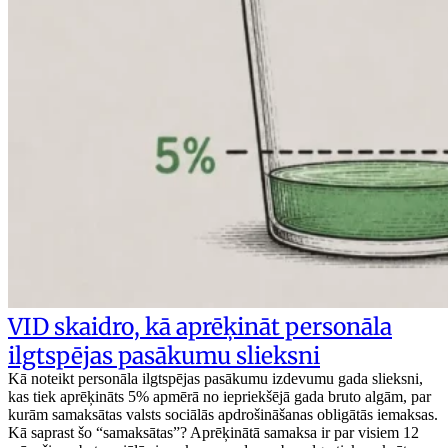
VID skaidro, kā aprēķināt personāla
ilgtspējas pasākumu slieksni
Kā noteikt personāla ilgtspējas pasākumu izdevumu gada slieksni,
kas tiek aprēķināts 5% apmērā no iepriekšējā gada bruto algām, par
kurām samaksātas valsts sociālās apdrošināšanas obligātās iemaksas.
Kā saprast šo “samaksātas”? Aprēķinātā samaksa ir par visiem 12