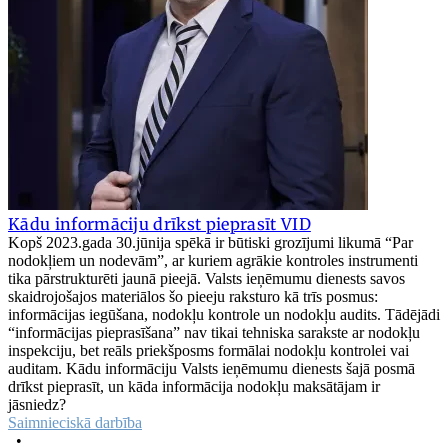
Kādu informāciju drīkst pieprasīt VID
Kopš 2023.gada 30.jūnija spēkā ir būtiski grozījumi likumā “Par
nodokļiem un nodevām”, ar kuriem agrākie kontroles instrumenti
tika pārstrukturēti jaunā pieejā. Valsts ieņēmumu dienests savos
skaidrojošajos materiālos šo pieeju raksturo kā trīs posmus:
informācijas iegūšana, nodokļu kontrole un nodokļu audits. Tādējādi
“informācijas pieprasīšana” nav tikai tehniska sarakste ar nodokļu
inspekciju, bet reāls priekšposms formālai nodokļu kontrolei vai
auditam. Kādu informāciju Valsts ieņēmumu dienests šajā posmā
drīkst pieprasīt, un kāda informācija nodokļu maksātājam ir
jāsniedz?
Saimnieciskā darbība
•