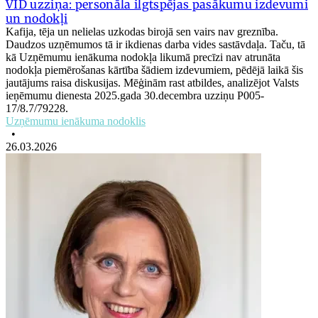
VID uzziņa: personāla ilgtspējas pasākumu izdevumi
un nodokļi
Kafija, tēja un nelielas uzkodas birojā sen vairs nav greznība.
Daudzos uzņēmumos tā ir ikdienas darba vides sastāvdaļa. Taču, tā
kā Uzņēmumu ienākuma nodokļa likumā precīzi nav atrunāta
nodokļa piemērošanas kārtība šādiem izdevumiem, pēdējā laikā šis
jautājums raisa diskusijas. Mēģinām rast atbildes, analizējot Valsts
ieņēmumu dienesta 2025.gada 30.decembra uzziņu P005-
17/8.7/79228.
Uzņēmumu ienākuma nodoklis
•
26.03.2026