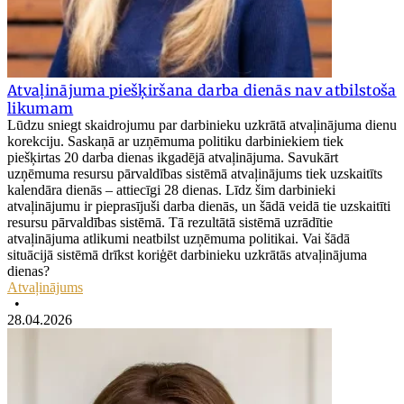
Atvaļinājuma piešķiršana darba dienās nav atbilstoša
likumam
Lūdzu sniegt skaidrojumu par darbinieku uzkrātā atvaļinājuma dienu
korekciju. Saskaņā ar uzņēmuma politiku darbiniekiem tiek
piešķirtas 20 darba dienas ikgadējā atvaļinājuma. Savukārt
uzņēmuma resursu pārvaldības sistēmā atvaļinājums tiek uzskaitīts
kalendāra dienās – attiecīgi 28 dienas. Līdz šim darbinieki
atvaļinājumu ir pieprasījuši darba dienās, un šādā veidā tie uzskaitīti
resursu pārvaldības sistēmā. Tā rezultātā sistēmā uzrādītie
atvaļinājuma atlikumi neatbilst uzņēmuma politikai. Vai šādā
situācijā sistēmā drīkst koriģēt darbinieku uzkrātās atvaļinājuma
dienas?
Atvaļinājums
•
28.04.2026