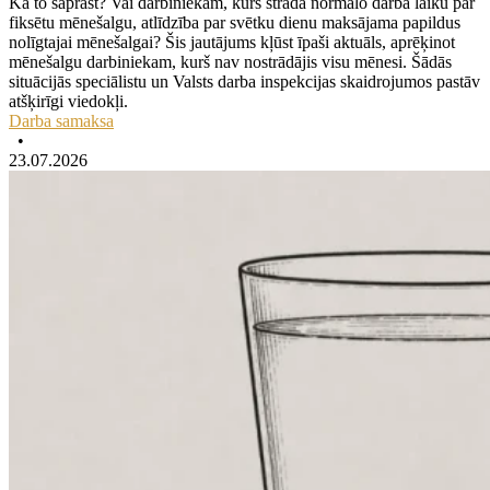
Kā to saprast? Vai darbiniekam, kurš strādā normālo darba laiku par
fiksētu mēnešalgu, atlīdzība par svētku dienu maksājama papildus
nolīgtajai mēnešalgai? Šis jautājums kļūst īpaši aktuāls, aprēķinot
mēnešalgu darbiniekam, kurš nav nostrādājis visu mēnesi. Šādās
situācijās speciālistu un Valsts darba inspekcijas skaidrojumos pastāv
atšķirīgi viedokļi.
Darba samaksa
•
23.07.2026