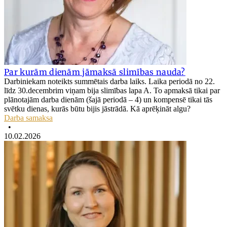
Par kurām dienām jāmaksā slimības nauda?
Darbiniekam noteikts summētais darba laiks. Laika periodā no 22.
līdz 30.decembrim viņam bija slimības lapa A. To apmaksā tikai par
plānotajām darba dienām (šajā periodā – 4) un kompensē tikai tās
svētku dienas, kurās būtu bijis jāstrādā. Kā aprēķināt algu?
Darba samaksa
•
10.02.2026