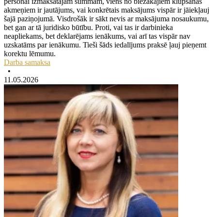
personai izmaksātajām summām, viens no biežākajiem klupšanas
akmeņiem ir jautājums, vai konkrētais maksājums vispār ir jāiekļauj
šajā paziņojumā. Visdrošāk ir sākt nevis ar maksājuma nosaukumu,
bet gan ar tā juridisko būtību. Proti, vai tas ir darbinieka
neapliekams, bet deklarējams ienākums, vai arī tas vispār nav
uzskatāms par ienākumu. Tieši šāds iedalījums praksē ļauj pieņemt
korektu lēmumu.
Darba samaksa
•
11.05.2026