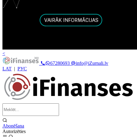
<
67280693
info@iZurnali.lv
LAT
|
РУС
Abonēšana
Autorizēties