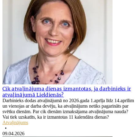
Cik atvaļinājuma dienas izmantotas, ja darbinieks ir
atvaļinājumā Lieldienās?
Darbinieks dodas atvaļinājumā no 2026.gada 1.aprīļa līdz 14.aprīlim
un vienojas ar darba devēju, ka atvaļinājums netiks pagarināts par
svētku dienām. Par cik dienām izmaksājama atvaļinājuma nauda?
Vai tiek uzskatīts, ka ir izmantotas 11 kalendāra dienas?
Atvaļinājums
•
09.04.2026