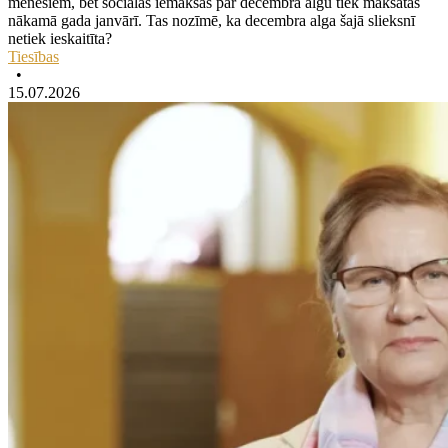
mēnešiem, bet sociālās iemaksas par decembra algu tiek maksātas
nākamā gada janvārī. Tas nozīmē, ka decembra alga šajā slieksnī
netiek ieskaitīta?
Tiesības
•
15.07.2026