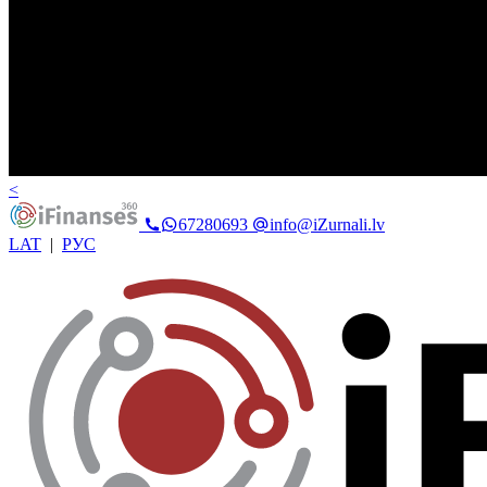
<
67280693
info@iZurnali.lv
LAT
|
РУС