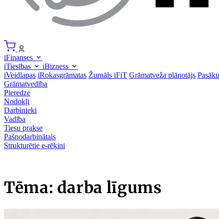
iFinanses
iTiesības
iBizness
iVeidlapas
iRokasgrāmatas
Žurnāls iFiT
Grāmatveža plānotājs
Pasāk
Grāmatvedība
Pieredze
Nodokļi
Darbinieki
Vadība
Tiesu prakse
Pašnodarbinātais
Strukturētie e-rēķini
Tēma: darba līgums