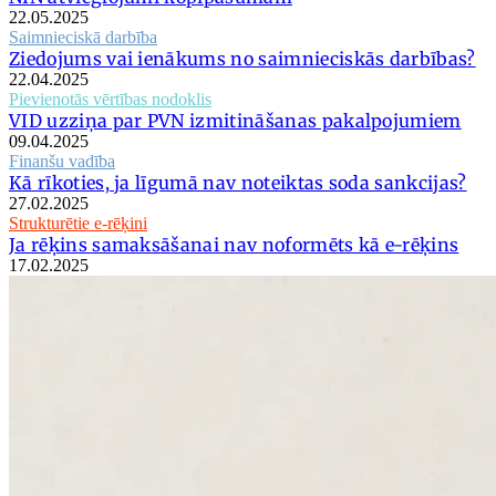
22.05.2025
Saimnieciskā darbība
Ziedojums vai ienākums no saimnieciskās darbības?
22.04.2025
Pievienotās vērtības nodoklis
VID uzziņa par PVN izmitināšanas pakalpojumiem
09.04.2025
Finanšu vadība
Kā rīkoties, ja līgumā nav noteiktas soda sankcijas?
27.02.2025
Strukturētie e-rēķini
Ja rēķins samaksāšanai nav noformēts kā e-rēķins
17.02.2025