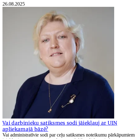
26.08.2025
Vai darbinieku satiksmes sodi jāiekļauj ar UIN
apliekamajā bāzē?
Vai administratīvie sodi par ceļu satiksmes noteikumu pārkāpumiem