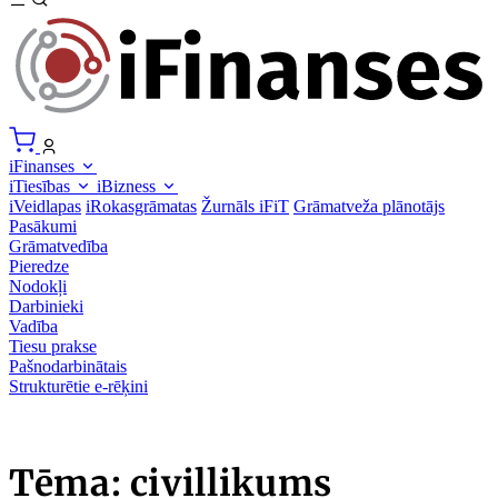
iFinanses
iTiesības
iBizness
iVeidlapas
iRokasgrāmatas
Žurnāls iFiT
Grāmatveža plānotājs
Pasākumi
Grāmatvedība
Pieredze
Nodokļi
Darbinieki
Vadība
Tiesu prakse
Pašnodarbinātais
Strukturētie e-rēķini
Tēma: civillikums