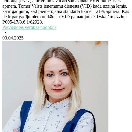
nodokļa (PVN) atbrīvojums vai arī samazinātā PVN likme 12%
apmērā. Tomēr Valsts ieņēmumu dienests (VID) kādā uzziņā lēmis,
ka ir gadījumi, kad piemērojama standarta likme – 21% apmērā. Kas
tie ir par gadījumiem un kāds ir VID pamatojums? Izskatām uzziņu
P005-17/8.6.1/82928.
Pievienotās vērtības nodoklis
•
09.04.2025