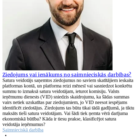
Ziedojums vai ienākums no saimnieciskās darbības?
Satura veidotājs saņemtos ziedojumus no saviem skatītājiem ieskaita
platformas kontā, un platforma reizi mēnesī vai sasniedzot konkrētu
summu to izmaksā satura veidotājam, ieturot komisiju. Valsts
ieņēmumu dienests (VID) sniedzis skaidrojumu, ka šādas summas
vairs netiek uzskatītas par ziedojumiem, jo VID neesot iespējams
identificēt ziedotājus. Ziedojums tas būtu tikai tādā gadījumā, ja tiktu
maksāts tieši satura veidotājam. Vai šādi tiek ņemta vērā darījuma
ekonomiskā būtība? Kāda ir tiesu prakse, klasificējot satura
veidotāja ieņēmumus?
Saimnieciskā darbība
•