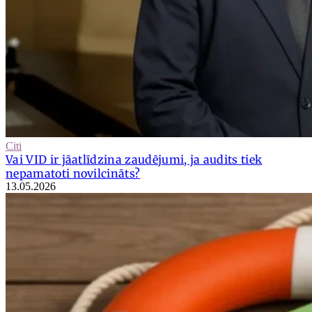
Citi
Vai VID ir jāatlīdzina zaudējumi, ja audits tiek
nepamatoti novilcināts?
13.05.2026