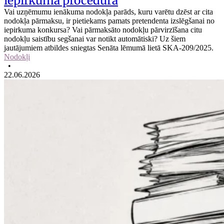
iepirkuma procedūrā
Vai uzņēmumu ienākuma nodokļa parāds, kuru varētu dzēst ar cita
nodokļa pārmaksu, ir pietiekams pamats pretendenta izslēgšanai no
iepirkuma konkursa? Vai pārmaksāto nodokļu pārvirzīšana citu
nodokļu saistību segšanai var notikt automātiski? Uz šiem
jautājumiem atbildes sniegtas Senāta lēmumā lietā SKA-209/2025.
Nodokļi
•
22.06.2026