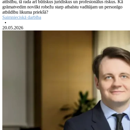
attīstību, tā rada arī būtiskus juridiskus un profesionālus riskus. Kā
grāmatvedim novilkt robežu starp atbalstu vadītājam un personīgo
atbildību likuma priekšā?
Saimnieciskā darbība
•
20.05.2026