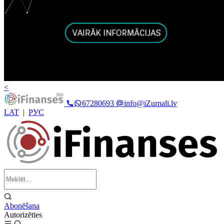
<
67280693
info@iZurnali.lv
LAT
|
РУС
Abonēšana
Autorizēties