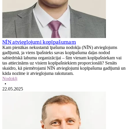
NĪN atvieglojumi kopīpašumam
Kam pienākas nekustamā īpašuma nodokļa (NĪN) atvieglojums
gadījumā, ja viens īpašnieks savas kopīpašuma daļas nodod
sabiedriskā labuma organizācijai – šim vienam kopīpašniekam vai
tas attiecināms uz visiem kopīpašniekiem proporcionāli? Senāts
skaidro, kā piemērojami NĪN atvieglojumi kopīpašuma gadījumā un
kāda nozīme ir atvieglojuma raksturam.
Nodokļi
•
22.05.2025