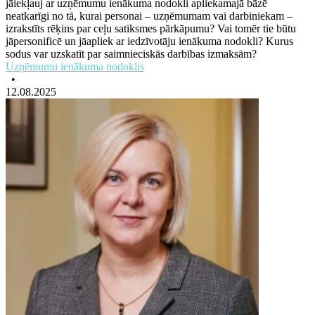
jāiekļauj ar uzņēmumu ienākuma nodokli apliekamajā bāzē
neatkarīgi no tā, kurai personai ­– uzņēmumam vai darbiniekam ­–
izrakstīts rēķins par ceļu satiksmes pārkāpumu? Vai tomēr tie būtu
jāpersonificē un jāapliek ar iedzīvotāju ienākuma nodokli? Kurus
sodus var uzskatīt par saimnieciskās darbības izmaksām?
Uzņēmumu ienākuma nodoklis
•
12.08.2025