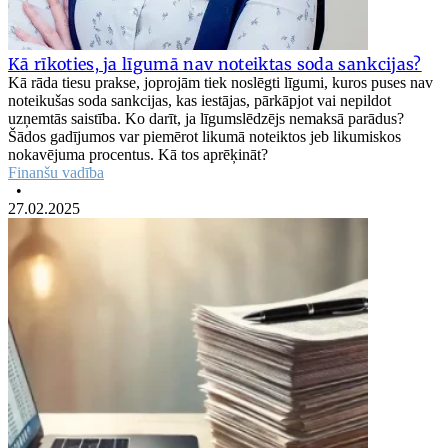
Kā rīkoties, ja līgumā nav noteiktas soda sankcijas?
Kā rāda tiesu prakse, joprojām tiek noslēgti līgumi, kuros puses nav
noteikušas soda sankcijas, kas iestājas, pārkāpjot vai nepildot
uzņemtās saistība. Ko darīt, ja līgumslēdzējs nemaksā parādus?
Šādos gadījumos var piemērot likumā noteiktos jeb likumiskos
nokavējuma procentus. Kā tos aprēķināt?
Finanšu vadība
•
27.02.2025