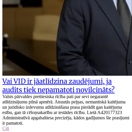
Vai VID ir jāatlīdzina zaudējumi, ja
audits tiek nepamatoti novilcināts?
Valsts pārvaldes prettiesiska rīcība pati par sevi negarantē
atlīdzinājumu pilnā apmērā. Atrautās peļņas, nemantiskā kaitējuma
un juridisko izdevumu atlīdzināšana prasa pierādīt gan kaitējuma
esību, gan tā cēloņsakarību ar iestādes rīcību. Lietā A420177323
Administratīvā apgabaltiesa precizēja, kādos gadījumos šie prasījumi
ir pamatoti.
Citi