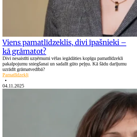
Viens pamatlīdzeklis, divi īpašnieki –
kā grāmatot?
Divi nesaistīti uzņēmumi vēlas iegādāties kopīgu pamatlīdzekli
pakalpojumu sniegšanai un sadalīt gūto peļņu. Kā šādu darījumu
uzrādīt grāmatvedībā?
Pamatlīdzekļi
•
04.11.2025