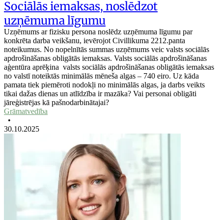
Sociālās iemaksas, noslēdzot
uzņēmuma līgumu
Uzņēmums ar fizisku persona noslēdz uzņēmuma līgumu par
konkrēta darba veikšanu, ievērojot Civillikuma 2212.panta
noteikumus. No nopelnītās summas uzņēmums veic valsts sociālās
apdrošināšanas obligātās iemaksas. Valsts sociālās apdrošināšanas
aģentūra aprēķina valsts sociālās apdrošināšanas obligātās iemaksas
no valstī noteiktās minimālās mēneša algas – 740 eiro. Uz kāda
pamata tiek piemēroti nodokļi no minimālās algas, ja darbs veikts
tikai dažas dienas un atlīdzība ir mazāka? Vai personai obligāti
jāreģistrējas kā pašnodarbinātajai?
Grāmatvedība
•
30.10.2025