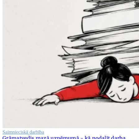
Saimnieciskā darbība
Grāmatvedis mazā uzņēmumā - kā nodalīt darba