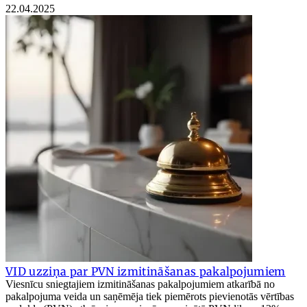
22.04.2025
VID uzziņa par PVN izmitināšanas pakalpojumiem
Viesnīcu sniegtajiem izmitināšanas pakalpojumiem atkarībā no
pakalpojuma veida un saņēmēja tiek piemērots pievienotās vērtības