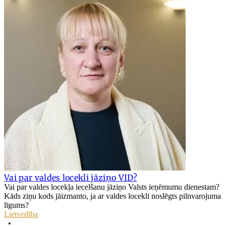
Vai par valdes locekli jāziņo VID?
Vai par valdes locekļa iecelšanu jāziņo Valsts ieņēmumu dienestam?
Kāds ziņu kods jāizmanto, ja ar valdes locekli noslēgts pilnvarojuma
līgums?
Lietvedība
•