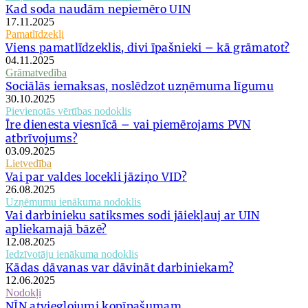
Kad soda naudām nepiemēro UIN
17.11.2025
Pamatlīdzekļi
Viens pamatlīdzeklis, divi īpašnieki – kā grāmatot?
04.11.2025
Grāmatvedība
Sociālās iemaksas, noslēdzot uzņēmuma līgumu
30.10.2025
Pievienotās vērtības nodoklis
Īre dienesta viesnīcā – vai piemērojams PVN
atbrīvojums?
03.09.2025
Lietvedība
Vai par valdes locekli jāziņo VID?
26.08.2025
Uzņēmumu ienākuma nodoklis
Vai darbinieku satiksmes sodi jāiekļauj ar UIN
apliekamajā bāzē?
12.08.2025
Iedzīvotāju ienākuma nodoklis
Kādas dāvanas var dāvināt darbiniekam?
12.06.2025
Nodokļi
NĪN atvieglojumi kopīpašumam