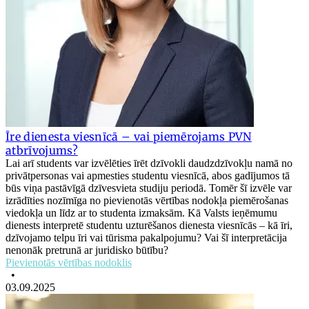
Īre dienesta viesnīcā – vai piemērojams PVN
atbrīvojums?
Lai arī students var izvēlēties īrēt dzīvokli daudzdzīvokļu namā no
privātpersonas vai apmesties studentu viesnīcā, abos gadījumos tā
būs viņa pastāvīgā dzīvesvieta studiju periodā. Tomēr šī izvēle var
izrādīties nozīmīga no pievienotās vērtības nodokļa piemērošanas
viedokļa un līdz ar to studenta izmaksām. Kā Valsts ieņēmumu
dienests interpretē studentu uzturēšanos dienesta viesnīcās – kā īri,
dzīvojamo telpu īri vai tūrisma pakalpojumu? Vai šī interpretācija
nenonāk pretrunā ar juridisko būtību?
Pievienotās vērtības nodoklis
•
03.09.2025