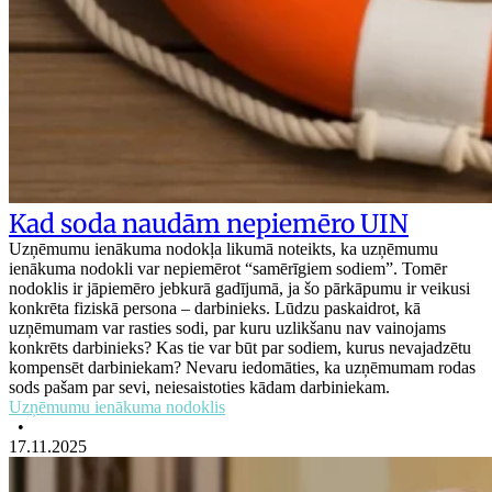
Kad soda naudām nepiemēro UIN
Uzņēmumu ienākuma nodokļa likumā noteikts, ka uzņēmumu
ienākuma nodokli var nepiemērot “samērīgiem sodiem”. Tomēr
nodoklis ir jāpiemēro jebkurā gadījumā, ja šo pārkāpumu ir veikusi
konkrēta fiziskā persona – darbinieks. Lūdzu paskaidrot, kā
uzņēmumam var rasties sodi, par kuru uzlikšanu nav vainojams
konkrēts darbinieks? Kas tie var būt par sodiem, kurus nevajadzētu
kompensēt darbiniekam? Nevaru iedomāties, ka uzņēmumam rodas
sods pašam par sevi, neiesaistoties kādam darbiniekam.
Uzņēmumu ienākuma nodoklis
•
17.11.2025