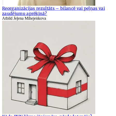
Reorganizācijas rezultāts – bilancē vai peļņas vai
zaudējumu aprēķinā?
Atbild Jeļena Mihejenkova