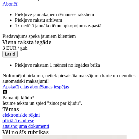
Abonēt!
Piekļuve jaunākajiem iFinanses rakstiem
Piekļuve rakstu arhīvam
1x nedēļā jaunāko tēmu apkopojums e-pastā
Piedāvājums spēkā jauniem klientiem
Viena raksta iegāde
3 EUR
/ gab.
Lasīt!
Piekļuve rakstam 1 mēnesi no iegādes brīža
Noformējot pirkumu, netiek piesaistīta maksājumu karte un nenotiek
automātiski maksājumi!
Apskatīt citas abonēšanas iespējas
Pamanīji kļūdu?
Iezīmē tekstu un spied "ziņot par kļūdu".
Tēmas
elektroniskie rēķini
oficiālā e-adrese
attaisnojuma dokumenti
Vēl no šīs rubrikas