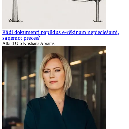
Kādi dokumenti papildus e-rēķinam nepieciešami,
saņemot preces?
Atbild Oto Kristiāns Abrams