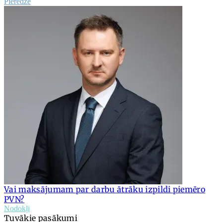
Pieredze
Vai maksājumam par darbu ātrāku izpildi piemēro
PVN?
Nodokļi
Tuvākie pasākumi