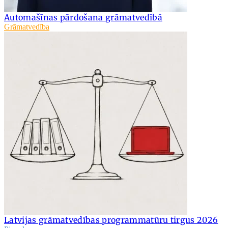
Automašīnas pārdošana grāmatvedībā
Grāmatvedība
Latvijas grāmatvedības programmatūru tirgus 2026