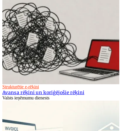
Strukturētie e-rēķini
Avansa rēķini un koriģējošie rēķini
Valsts ieņēmumu dienests