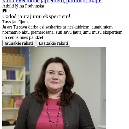
Kāda PVN likme jāpiemēro, pārdodot māju?
Atbild Ņina Podvinska
Uzdod jautājumu ekspertiem!
Tavs jautājums
Ja arī Tu savā darbā esi saskāries ar neskaidriem jautājumiem
normatīvo aktu piemērošanā, sūti savu jautājumu mūsu ekspertiem
un centīsimies palīdzēt!
Jaunākie raksti
Lasītākie raksti