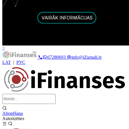
<
67280693
info@iZurnali.lv
LAT
|
РУС
Abonēšana
Autorizēties