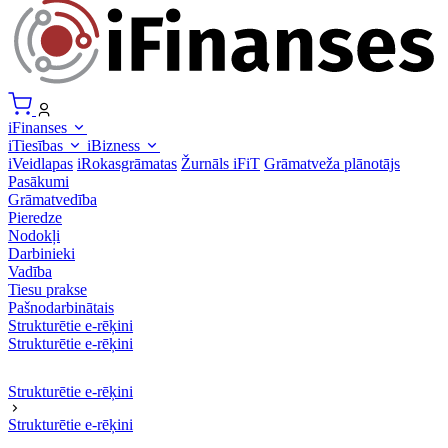
iFinanses
iTiesības
iBizness
iVeidlapas
iRokasgrāmatas
Žurnāls iFiT
Grāmatveža plānotājs
Pasākumi
Grāmatvedība
Pieredze
Nodokļi
Darbinieki
Vadība
Tiesu prakse
Pašnodarbinātais
Strukturētie e-rēķini
Strukturētie e-rēķini
Strukturētie e-rēķini
Strukturētie e-rēķini