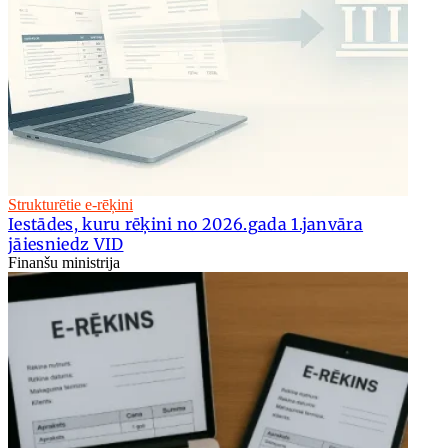
Strukturētie e-rēķini
Iestādes, kuru rēķini no 2026.gada 1.janvāra
jāiesniedz VID
Finanšu ministrija