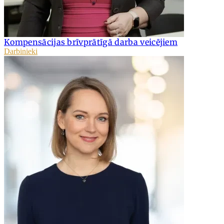
Kompensācijas brīvprātīgā darba veicējiem
Darbinieki