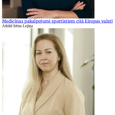
Medicīnas pakalpojumi sportistiem citā Eiropas valstī
Atbild Irēna Lejiņa