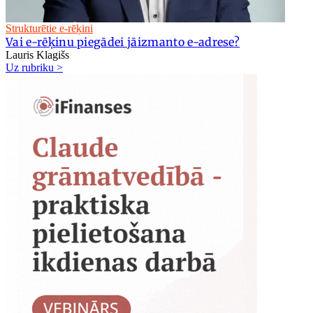
Strukturētie e-rēķini
Vai e-rēķinu piegādei jāizmanto e-adrese?
Lauris Klagišs
Uz rubriku >