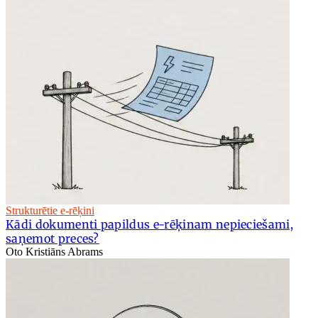
Strukturētie e-rēķini
Kādi dokumenti papildus e-rēķinam nepieciešami,
saņemot preces?
Oto Kristiāns Abrams