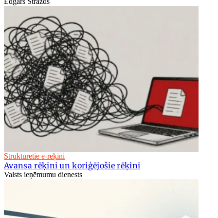
Edgars Strazds
Strukturētie e-rēķini
Avansa rēķini un koriģējošie rēķini
Valsts ieņēmumu dienests