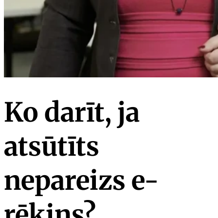
Ko darīt, ja
atsūtīts
nepareizs e-
rēķins?