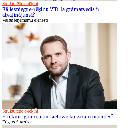
Strukturētie e-rēķini
Kā iesniegt e-rēķinu VID, ja grāmatvedis ir
atvaļinājumā?
Valsts ieņēmumu dienests
Strukturētie e-rēķini
E-rēķini Igaunijā un Lietuvā: ko varam mācīties?
Edgars Strazds