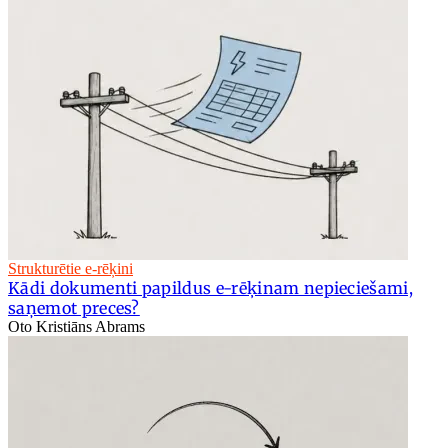
Strukturētie e-rēķini
Kādi dokumenti papildus e-rēķinam nepieciešami,
saņemot preces?
Oto Kristiāns Abrams