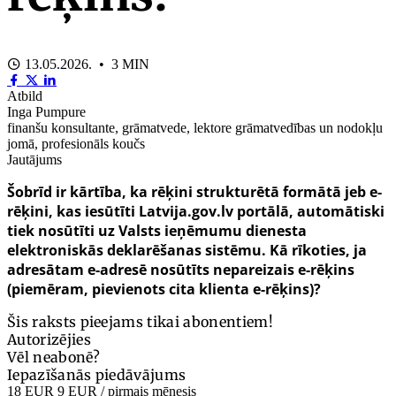
13.05.2026. • 3 MIN
Atbild
Inga Pumpure
finanšu konsultante, grāmatvede, lektore grāmatvedības un nodokļu
jomā, profesionāls koučs
Jautājums
Šobrīd ir kārtība, ka rēķini strukturētā formātā jeb e-
rēķini, kas iesūtīti Latvija.gov.lv portālā, automātiski
tiek nosūtīti uz Valsts ieņēmumu dienesta
elektroniskās deklarēšanas sistēmu. Kā rīkoties, ja
adresātam e-adresē nosūtīts nepareizais e-rēķins
(piemēram, pievienots cita klienta e-rēķins)?
Šis raksts pieejams tikai abonentiem!
Autorizējies
Vēl neabonē?
Iepazīšanās piedāvājums
18 EUR
9 EUR
/ pirmais mēnesis