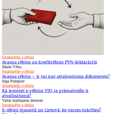
Strukturētie e-rēķini
Avansa rēķins un kredītrēķins PVN deklarācijā
Marta Vētra
Strukturētie e-rēķini
Avansa rēķins – ir vai nav attaisnojuma dokuments?
Inga Pumpure
Strukturētie e-rēķini
Kā iesniegt e-rēķinu VID, ja grāmatvedis ir
atvaļinājumā?
Valsts ieņēmumu dienests
Strukturētie e-rēķini
E-rēķini Igaunijā un Lietuvā: ko varam mācīties?