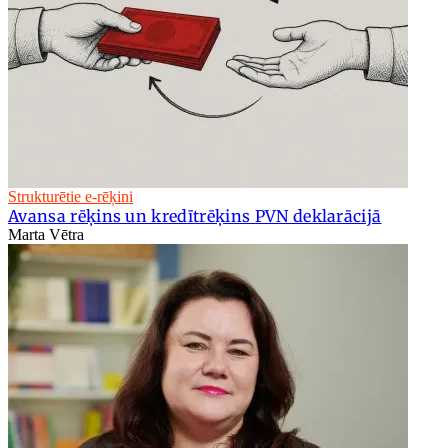
Strukturētie e-rēķini
Avansa rēķins un kredītrēķins PVN deklarācijā
Marta Vētra