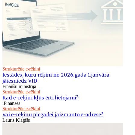
Strukturētie e-rēķini
Iestādes, kuru rēķini no 2026.gada 1.janvāra
jāiesniedz VID
Finanšu ministrija
Strukturētie e-rēķini
Kad e-rēķini kļūs ērti lietojami?
iFinanses
Strukturētie e-rēķini
Vai e-rēķinu piegādei jāizmanto e-adrese?
Lauris Klagišs