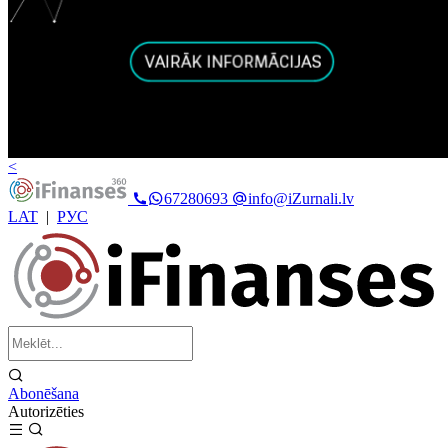
<
67280693
info@iZurnali.lv
LAT
|
РУС
Abonēšana
Autorizēties