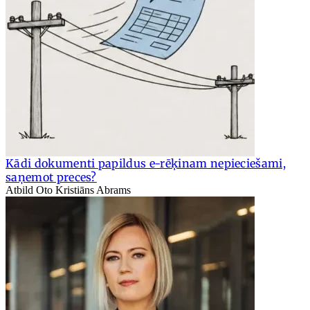
Kādi dokumenti papildus e-rēķinam nepieciešami,
saņemot preces?
Atbild Oto Kristiāns Abrams