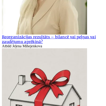
Reorganizācijas rezultāts – bilancē vai peļņas vai
zaudējumu aprēķinā?
Atbild Jeļena Mihejenkova