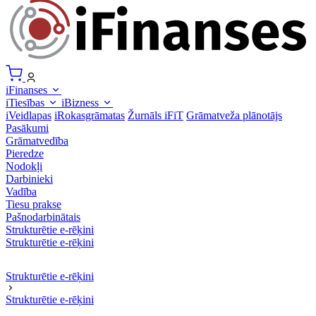
iFinanses
iTiesības
iBizness
iVeidlapas
iRokasgrāmatas
Žurnāls iFiT
Grāmatveža plānotājs
Pasākumi
Grāmatvedība
Pieredze
Nodokļi
Darbinieki
Vadība
Tiesu prakse
Pašnodarbinātais
Strukturētie e-rēķini
Strukturētie e-rēķini
Strukturētie e-rēķini
Strukturētie e-rēķini