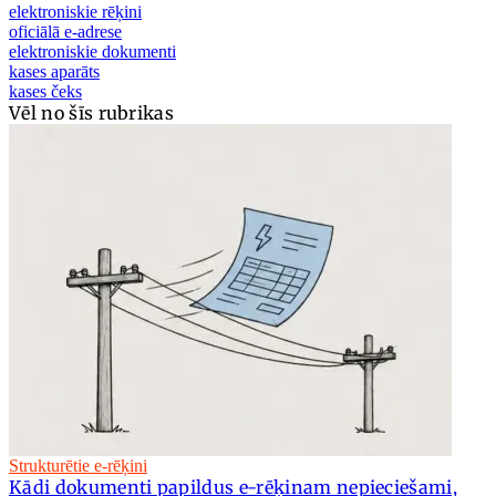
elektroniskie rēķini
oficiālā e-adrese
elektroniskie dokumenti
kases aparāts
kases čeks
Vēl no šīs rubrikas
Strukturētie e-rēķini
Kādi dokumenti papildus e-rēķinam nepieciešami,