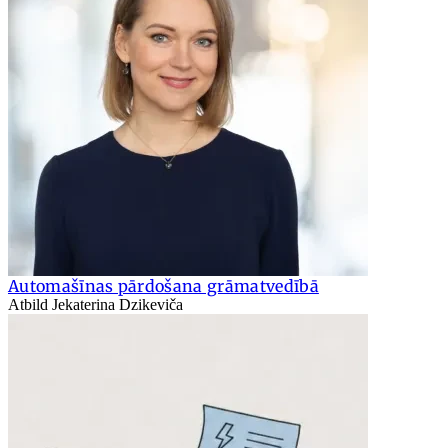
Automašīnas pārdošana grāmatvedībā
Atbild Jekaterina Dzikeviča