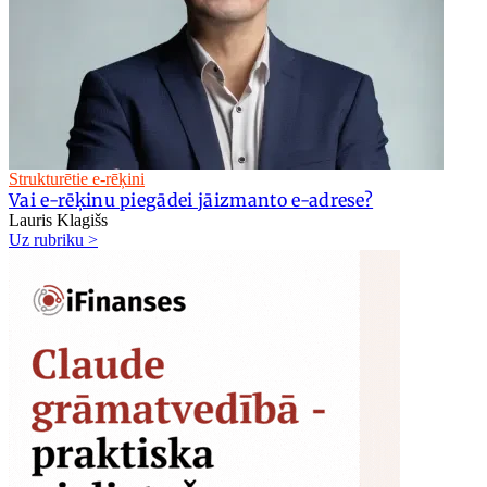
Strukturētie e-rēķini
Vai e-rēķinu piegādei jāizmanto e-adrese?
Lauris Klagišs
Uz rubriku >