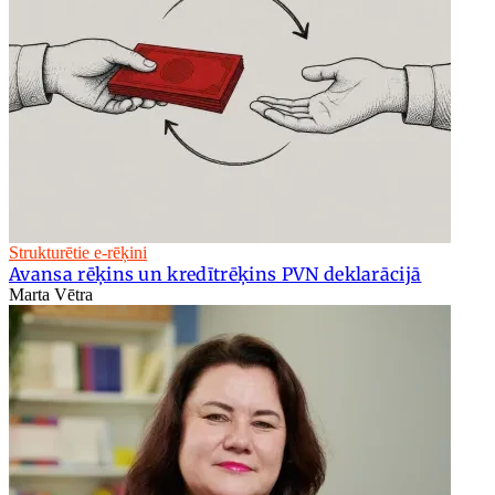
Strukturētie e-rēķini
Avansa rēķins un kredītrēķins PVN deklarācijā
Marta Vētra