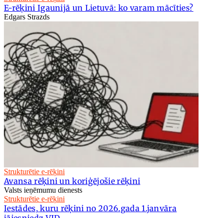
E-rēķini Igaunijā un Lietuvā: ko varam mācīties?
Edgars Strazds
Strukturētie e-rēķini
Avansa rēķini un koriģējošie rēķini
Valsts ieņēmumu dienests
Strukturētie e-rēķini
Iestādes, kuru rēķini no 2026.gada 1.janvāra