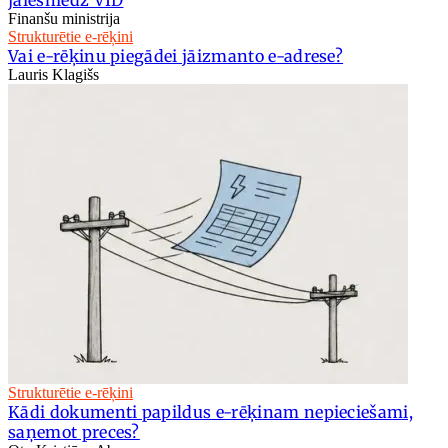
jāiesniedz VID
Finanšu ministrija
Strukturētie e-rēķini
Vai e-rēķinu piegādei jāizmanto e-adrese?
Lauris Klagišs
Strukturētie e-rēķini
Kādi dokumenti papildus e-rēķinam nepieciešami,
saņemot preces?