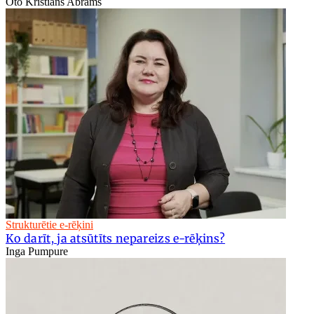
Oto Kristiāns Abrams
Strukturētie e-rēķini
Ko darīt, ja atsūtīts nepareizs e-rēķins?
Inga Pumpure