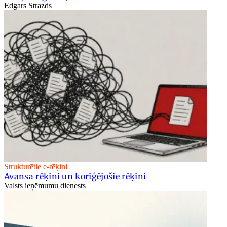
Edgars Strazds
Strukturētie e-rēķini
Avansa rēķini un koriģējošie rēķini
Valsts ieņēmumu dienests