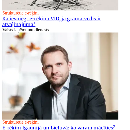
Strukturētie e-rēķini
Kā iesniegt e-rēķinu VID, ja grāmatvedis ir
atvaļinājumā?
Valsts ieņēmumu dienests
Strukturētie e-rēķini
E-rēķini Igaunijā un Lietuvā: ko varam mācīties?