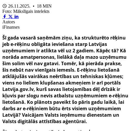
26.11.2025. • 18 MIN
Foto: Mākslīgais intelekts
Autors
iFinanses
Šī gada vasarā saņēmām ziņu, ka strukturēto rēķinu
jeb e-rēķinu obligāta ieviešana starp Latvijas
uzņēmumiem ir atlikta vēl uz 2 gadiem. Kāpēc tā? Kā
norāda amatpersonas, lielākā daļa mazo uzņēmumu
šim solim vēl nav gatavi. Tomēr, kā pierāda prakse,
šis nebūt nav vienīgais iemesls. E-rēķinu lietošanā
atklājušās vairākas neērtības un tehniskas kļūmes;
viens no lieliem klupšanas akmeņiem ir arī portāls
Latvija.gov.lv, kurš savas lietojamības dēļ drīzāk ir
kļuvis par slogu nevis atbalstu uzņēmumiem e-rēķinu
lietošanā. Ko plānots paveikt šo pāris gadu laikā, lai
darbs ar e-rēķiniem būtu ērts visiem uzņēmumiem
Latvijā? Vaicājam Valsts ieņēmumu dienestam un
Valsts digitālās attīstības aģentūrai.