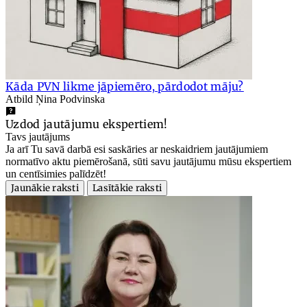
Kāda PVN likme jāpiemēro, pārdodot māju?
Atbild Ņina Podvinska
Uzdod jautājumu ekspertiem!
Tavs jautājums
Ja arī Tu savā darbā esi saskāries ar neskaidriem jautājumiem
normatīvo aktu piemērošanā, sūti savu jautājumu mūsu ekspertiem
un centīsimies palīdzēt!
Jaunākie raksti
Lasītākie raksti