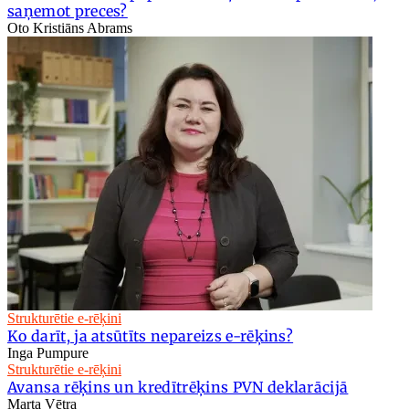
saņemot preces?
Oto Kristiāns Abrams
Strukturētie e-rēķini
Ko darīt, ja atsūtīts nepareizs e-rēķins?
Inga Pumpure
Strukturētie e-rēķini
Avansa rēķins un kredītrēķins PVN deklarācijā
Marta Vētra