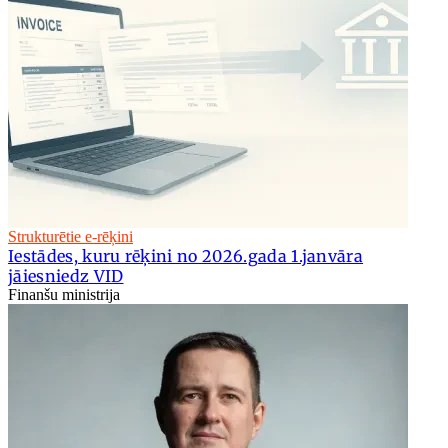
Strukturētie e-rēķini
Iestādes, kuru rēķini no 2026.gada 1.janvāra
jāiesniedz VID
Finanšu ministrija