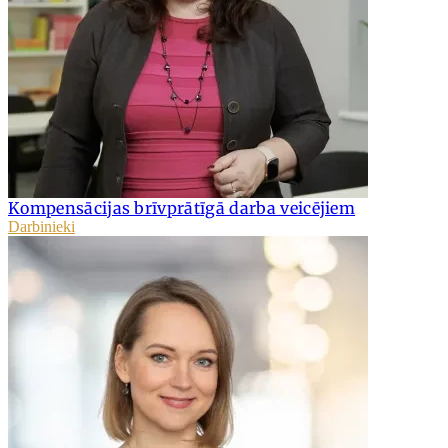
Kompensācijas brīvprātīgā darba veicējiem
Darbinieki