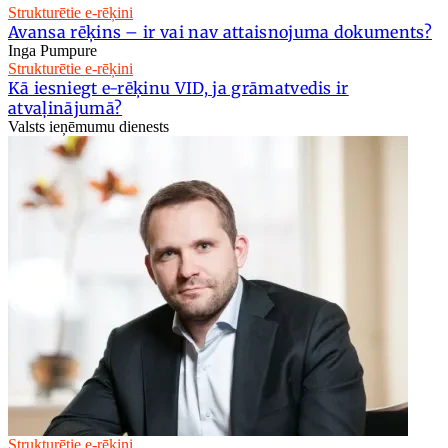
Strukturētie e-rēķini
Avansa rēķins – ir vai nav attaisnojuma dokuments?
Inga Pumpure
Strukturētie e-rēķini
Kā iesniegt e-rēķinu VID, ja grāmatvedis ir
atvaļinājumā?
Valsts ieņēmumu dienests
Strukturētie e-rēķini