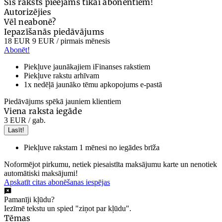
Šis raksts pieejams tikai abonentiem!
Autorizējies
Vēl neabonē?
Iepazīšanās piedāvājums
18 EUR
9 EUR
/ pirmais mēnesis
Abonēt!
Piekļuve jaunākajiem iFinanses rakstiem
Piekļuve rakstu arhīvam
1x nedēļā jaunāko tēmu apkopojums e-pastā
Piedāvājums spēkā jauniem klientiem
Viena raksta iegāde
3 EUR
/ gab.
Lasīt!
Piekļuve rakstam 1 mēnesi no iegādes brīža
Noformējot pirkumu, netiek piesaistīta maksājumu karte un nenotiek
automātiski maksājumi!
Apskatīt citas abonēšanas iespējas
Pamanīji kļūdu?
Iezīmē tekstu un spied "ziņot par kļūdu".
Tēmas