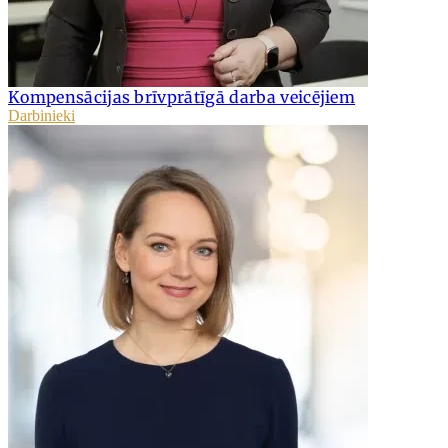
Kompensācijas brīvprātīgā darba veicējiem
Darbinieki