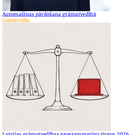
Automašīnas pārdošana grāmatvedībā
Grāmatvedība
Latvijas grāmatvedības programmatūru tirgus 2026