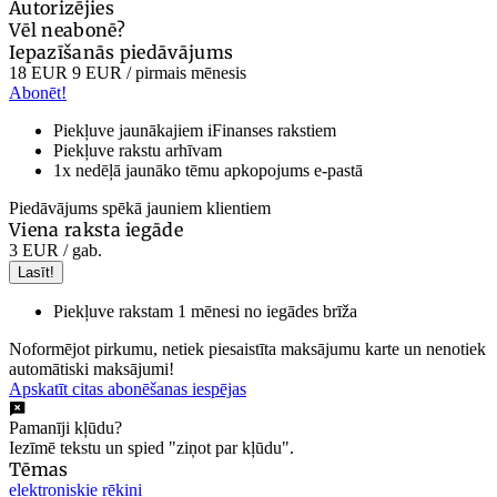
Autorizējies
Vēl neabonē?
Iepazīšanās piedāvājums
18 EUR
9 EUR
/ pirmais mēnesis
Abonēt!
Piekļuve jaunākajiem iFinanses rakstiem
Piekļuve rakstu arhīvam
1x nedēļā jaunāko tēmu apkopojums e-pastā
Piedāvājums spēkā jauniem klientiem
Viena raksta iegāde
3 EUR
/ gab.
Lasīt!
Piekļuve rakstam 1 mēnesi no iegādes brīža
Noformējot pirkumu, netiek piesaistīta maksājumu karte un nenotiek
automātiski maksājumi!
Apskatīt citas abonēšanas iespējas
Pamanīji kļūdu?
Iezīmē tekstu un spied "ziņot par kļūdu".
Tēmas
elektroniskie rēķini