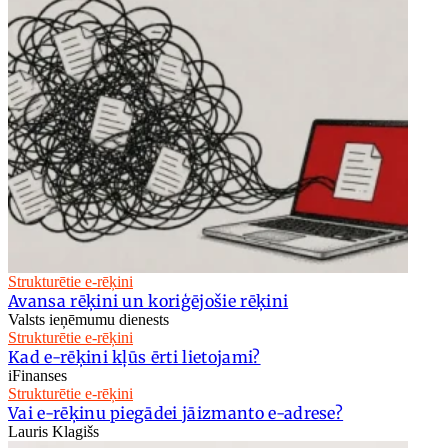
Strukturētie e-rēķini
Avansa rēķini un koriģējošie rēķini
Valsts ieņēmumu dienests
Strukturētie e-rēķini
Kad e-rēķini kļūs ērti lietojami?
iFinanses
Strukturētie e-rēķini
Vai e-rēķinu piegādei jāizmanto e-adrese?
Lauris Klagišs