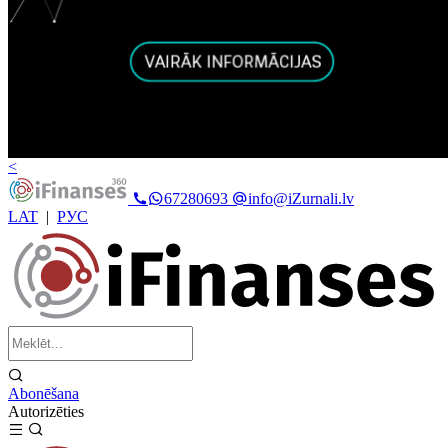
<
67280693
info@iZurnali.lv
LAT
|
РУС
Abonēšana
Autorizēties