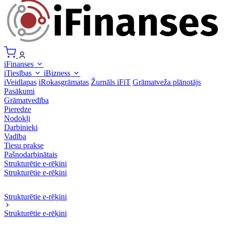
iFinanses
iTiesības
iBizness
iVeidlapas
iRokasgrāmatas
Žurnāls iFiT
Grāmatveža plānotājs
Pasākumi
Grāmatvedība
Pieredze
Nodokļi
Darbinieki
Vadība
Tiesu prakse
Pašnodarbinātais
Strukturētie e-rēķini
Strukturētie e-rēķini
Strukturētie e-rēķini
Strukturētie e-rēķini