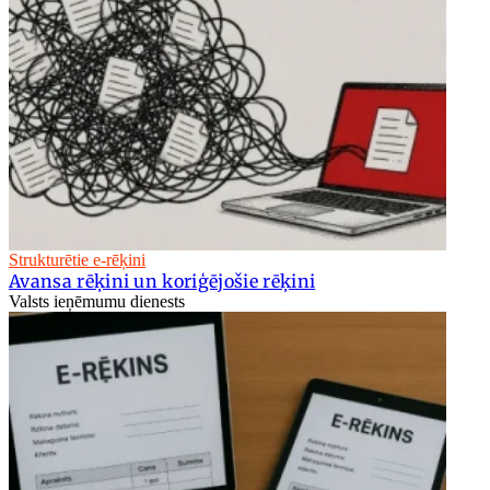
Strukturētie e-rēķini
Avansa rēķini un koriģējošie rēķini
Valsts ieņēmumu dienests