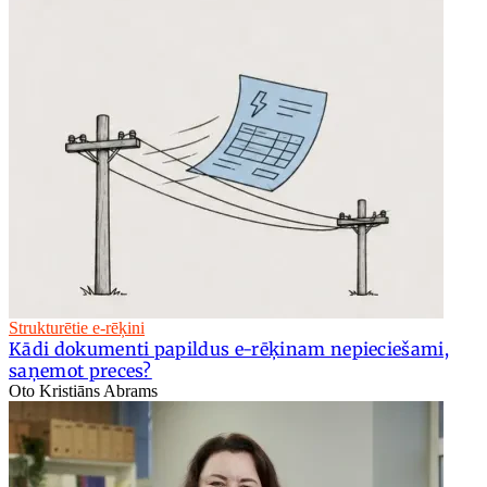
Strukturētie e-rēķini
Kādi dokumenti papildus e-rēķinam nepieciešami,
saņemot preces?
Oto Kristiāns Abrams