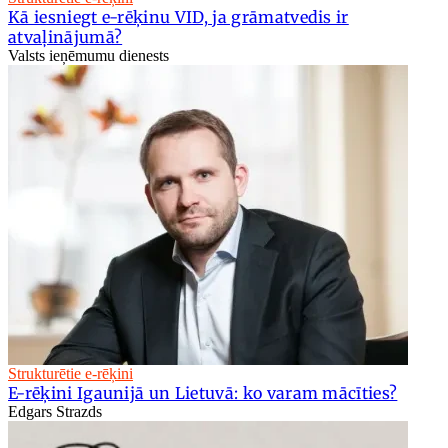
Kā iesniegt e-rēķinu VID, ja grāmatvedis ir
atvaļinājumā?
Valsts ieņēmumu dienests
Strukturētie e-rēķini
E-rēķini Igaunijā un Lietuvā: ko varam mācīties?
Edgars Strazds