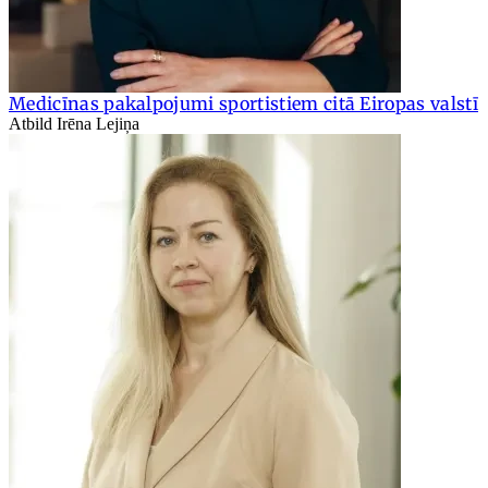
Medicīnas pakalpojumi sportistiem citā Eiropas valstī
Atbild Irēna Lejiņa