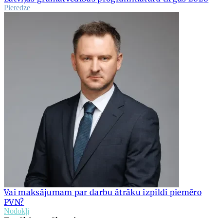
Pieredze
Vai maksājumam par darbu ātrāku izpildi piemēro
PVN?
Nodokļi