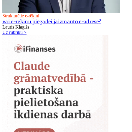
Strukturētie e-rēķini
Vai e-rēķinu piegādei jāizmanto e-adrese?
Lauris Klagišs
Uz rubriku >