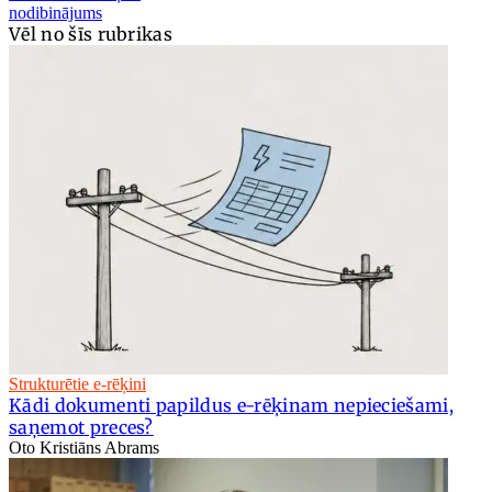
nodibinājums
Vēl no šīs rubrikas
Strukturētie e-rēķini
Kādi dokumenti papildus e-rēķinam nepieciešami,
saņemot preces?
Oto Kristiāns Abrams