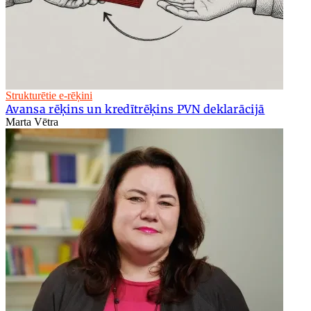
Strukturētie e-rēķini
Avansa rēķins un kredītrēķins PVN deklarācijā
Marta Vētra