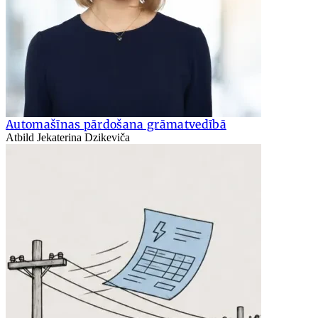
Automašīnas pārdošana grāmatvedībā
Atbild Jekaterina Dzikeviča