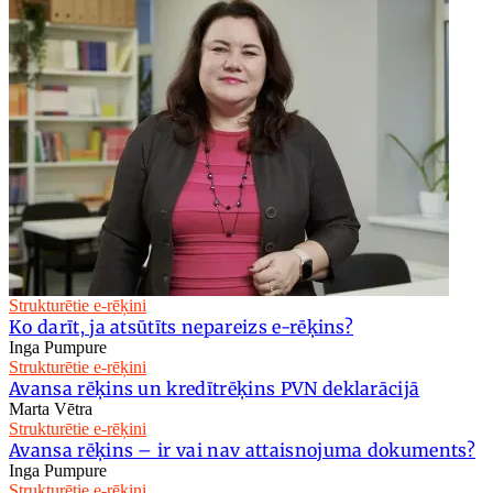
Strukturētie e-rēķini
Ko darīt, ja atsūtīts nepareizs e-rēķins?
Inga Pumpure
Strukturētie e-rēķini
Avansa rēķins un kredītrēķins PVN deklarācijā
Marta Vētra
Strukturētie e-rēķini
Avansa rēķins – ir vai nav attaisnojuma dokuments?
Inga Pumpure
Strukturētie e-rēķini