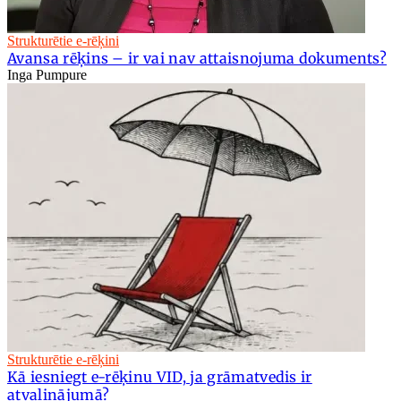
Strukturētie e-rēķini
Avansa rēķins – ir vai nav attaisnojuma dokuments?
Inga Pumpure
Strukturētie e-rēķini
Kā iesniegt e-rēķinu VID, ja grāmatvedis ir
atvaļinājumā?