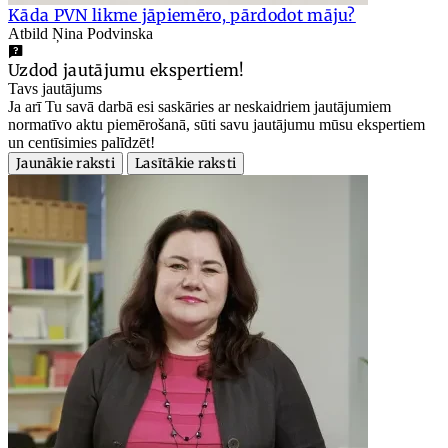
Kāda PVN likme jāpiemēro, pārdodot māju?
Atbild Ņina Podvinska
Uzdod jautājumu ekspertiem!
Tavs jautājums
Ja arī Tu savā darbā esi saskāries ar neskaidriem jautājumiem
normatīvo aktu piemērošanā, sūti savu jautājumu mūsu ekspertiem
un centīsimies palīdzēt!
Jaunākie raksti
Lasītākie raksti