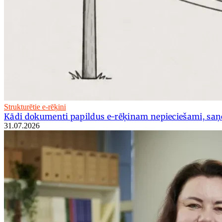
Strukturētie e-rēķini
Kādi dokumenti papildus e-rēķinam nepieciešami, saņ
31.07.2026