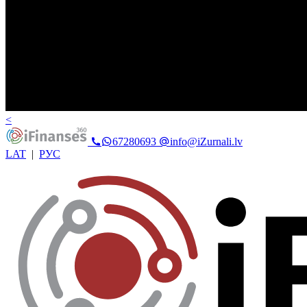
<
67280693
info@iZurnali.lv
LAT
|
РУС