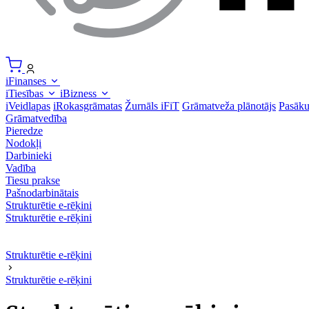
iFinanses
iTiesības
iBizness
iVeidlapas
iRokasgrāmatas
Žurnāls iFiT
Grāmatveža plānotājs
Pasāk
Grāmatvedība
Pieredze
Nodokļi
Darbinieki
Vadība
Tiesu prakse
Pašnodarbinātais
Strukturētie e-rēķini
Strukturētie e-rēķini
Strukturētie e-rēķini
Strukturētie e-rēķini