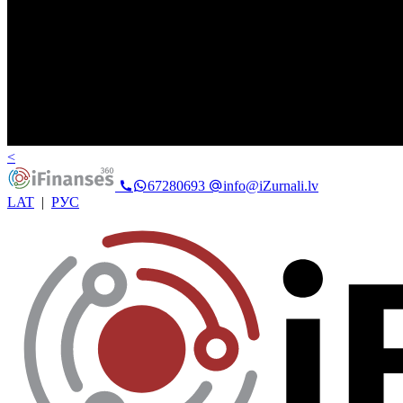
<
67280693
info@iZurnali.lv
LAT
|
РУС