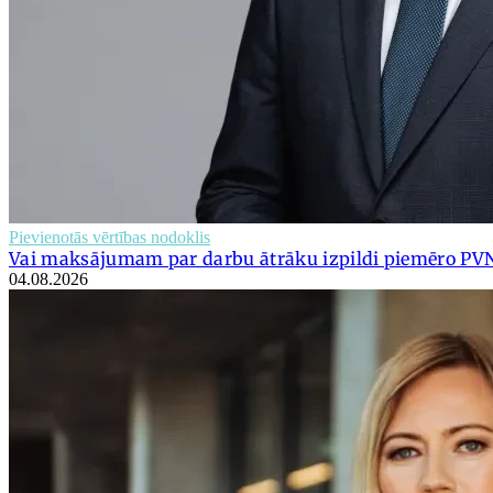
Pievienotās vērtības nodoklis
Vai maksājumam par darbu ātrāku izpildi piemēro PV
04.08.2026