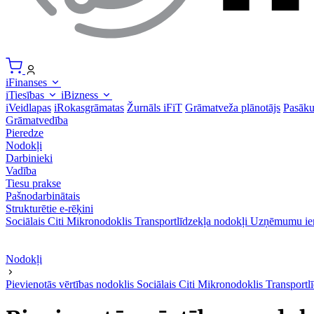
iFinanses
iTiesības
iBizness
iVeidlapas
iRokasgrāmatas
Žurnāls iFiT
Grāmatveža plānotājs
Pasāk
Grāmatvedība
Pieredze
Nodokļi
Darbinieki
Vadība
Tiesu prakse
Pašnodarbinātais
Strukturētie e-rēķini
Sociālais
Citi
Mikronodoklis
Transportlīdzekļa nodokļi
Uzņēmumu ie
Nodokļi
Pievienotās vērtības nodoklis
Sociālais
Citi
Mikronodoklis
Transportl