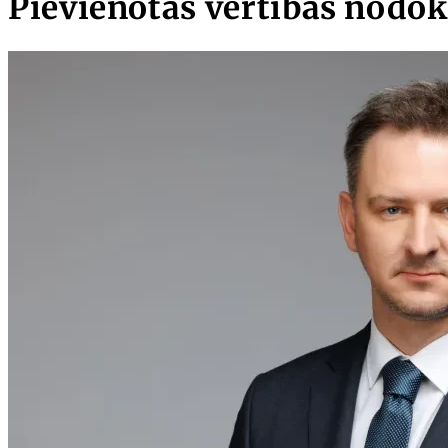
Pievienotās vērtības nodok