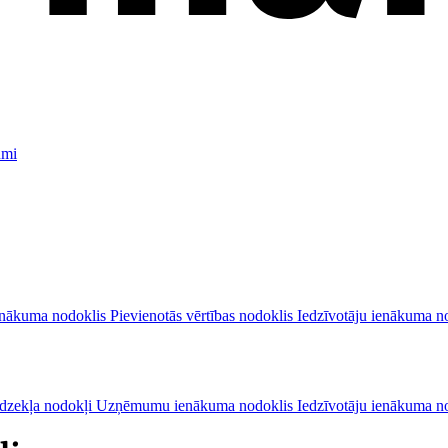
umi
nākuma nodoklis
Pievienotās vērtības nodoklis
Iedzīvotāju ienākuma n
īdzekļa nodokļi
Uzņēmumu ienākuma nodoklis
Iedzīvotāju ienākuma n