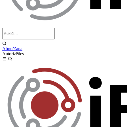
Abonēšana
Autorizēties