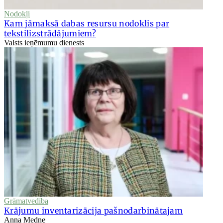
Nodokļi
Kam jāmaksā dabas resursu nodoklis par
tekstilizstrādājumiem?
Valsts ieņēmumu dienests
Grāmatvedība
Krājumu inventarizācija pašnodarbinātajam
Anna Medne