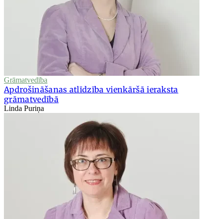
Grāmatvedība
Apdrošināšanas atlīdzība vienkāršā ieraksta
grāmatvedībā
Linda Puriņa