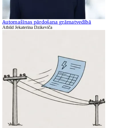
Automašīnas pārdošana grāmatvedībā
Atbild Jekaterina Dzikeviča