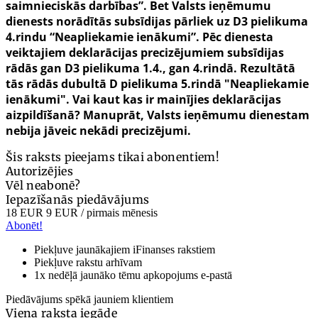
saimnieciskās darbības”. Bet Valsts ieņēmumu
dienests norādītās subsīdijas pārliek uz D3 pielikuma
4.rindu “Neapliekamie ienākumi”. Pēc dienesta
veiktajiem deklarācijas precizējumiem subsīdijas
rādās gan D3 pielikuma 1.4., gan 4.rindā. Rezultātā
tās rādās dubultā D pielikuma 5.rindā "Neapliekamie
ienākumi". Vai kaut kas ir mainījies deklarācijas
aizpildīšanā? Manuprāt, Valsts ieņēmumu dienestam
nebija jāveic nekādi precizējumi.
Šis raksts pieejams tikai abonentiem!
Autorizējies
Vēl neabonē?
Iepazīšanās piedāvājums
18 EUR
9 EUR
/ pirmais mēnesis
Abonēt!
Piekļuve jaunākajiem iFinanses rakstiem
Piekļuve rakstu arhīvam
1x nedēļā jaunāko tēmu apkopojums e-pastā
Piedāvājums spēkā jauniem klientiem
Viena raksta iegāde