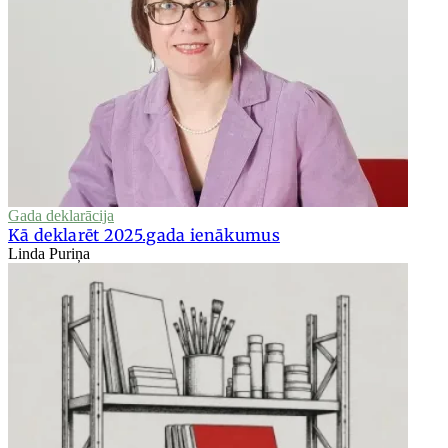
Gada deklarācija
Kā deklarēt 2025.gada ienākumus
Linda Puriņa