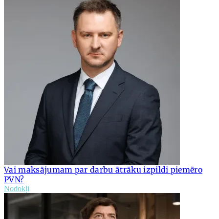
Vai maksājumam par darbu ātrāku izpildi piemēro
PVN?
Nodokļi