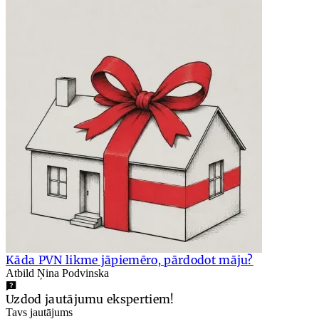
Kāda PVN likme jāpiemēro, pārdodot māju?
Atbild Ņina Podvinska
Uzdod jautājumu ekspertiem!
Tavs jautājums