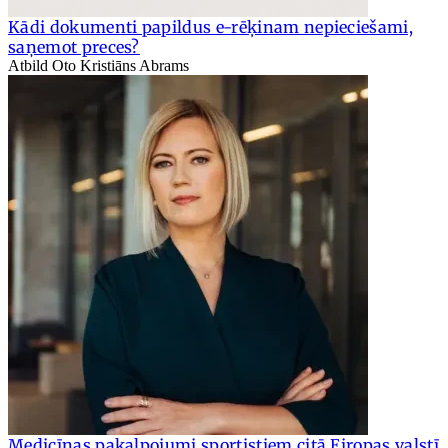
Kādi dokumenti papildus e-rēķinam nepieciešami,
saņemot preces?
Atbild Oto Kristiāns Abrams
Medicīnas pakalpojumi sportistiem citā Eiropas valstī