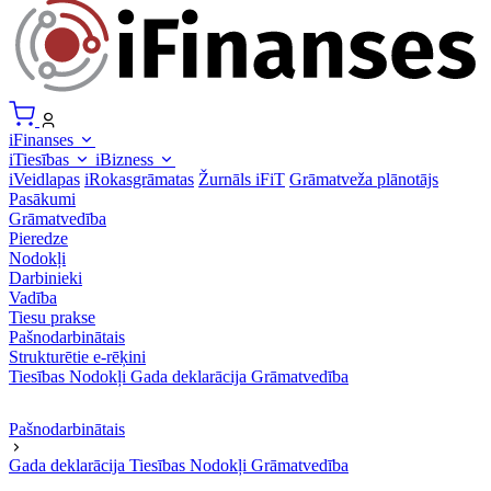
iFinanses
iTiesības
iBizness
iVeidlapas
iRokasgrāmatas
Žurnāls iFiT
Grāmatveža plānotājs
Pasākumi
Grāmatvedība
Pieredze
Nodokļi
Darbinieki
Vadība
Tiesu prakse
Pašnodarbinātais
Strukturētie e-rēķini
Tiesības
Nodokļi
Gada deklarācija
Grāmatvedība
Pašnodarbinātais
Gada deklarācija
Tiesības
Nodokļi
Grāmatvedība