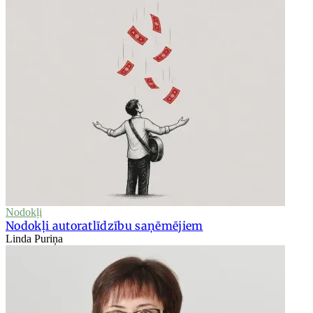
Nodokļi
Nodokļi autoratlīdzību saņēmējiem
Linda Puriņa