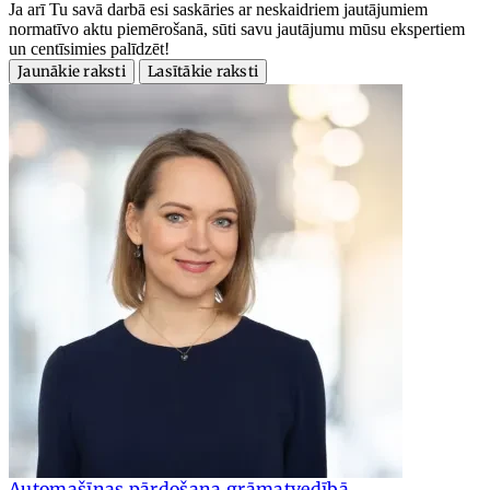
Ja arī Tu savā darbā esi saskāries ar neskaidriem jautājumiem
normatīvo aktu piemērošanā, sūti savu jautājumu mūsu ekspertiem
un centīsimies palīdzēt!
Jaunākie raksti
Lasītākie raksti
Automašīnas pārdošana grāmatvedībā