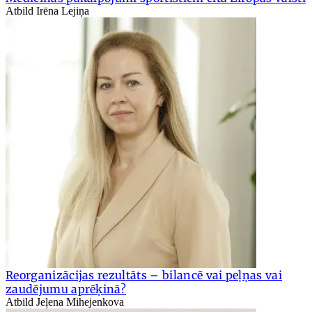
Atbild Irēna Lejiņa
Reorganizācijas rezultāts – bilancē vai peļņas vai
zaudējumu aprēķinā?
Atbild Jeļena Mihejenkova