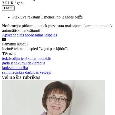
3 EUR
/ gab.
Lasīt!
Piekļuve rakstam 1 mēnesi no iegādes brīža
Noformējot pirkumu, netiek piesaistīta maksājumu karte un nenotiek
automātiski maksājumi!
Apskatīt citas abonēšanas iespējas
Pamanīji kļūdu?
Iezīmē tekstu un spied "ziņot par kļūdu".
Tēmas
iedzīvotāju ienākuma nodoklis
gada ienākumu deklarācija
lauksaimniecība
saimnieciskās darbības veicējs
Vēl no šīs rubrikas