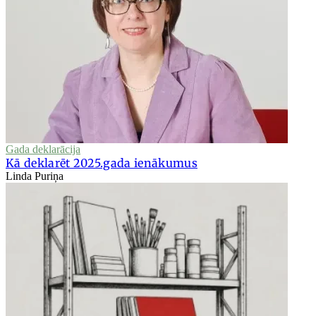
Gada deklarācija
Kā deklarēt 2025.gada ienākumus
Linda Puriņa