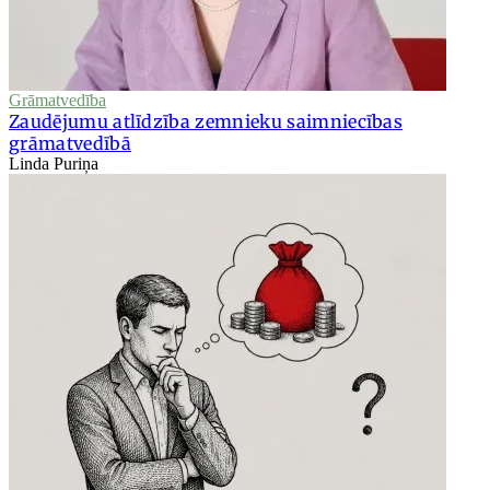
Grāmatvedība
Zaudējumu atlīdzība zemnieku saimniecības
grāmatvedībā
Linda Puriņa