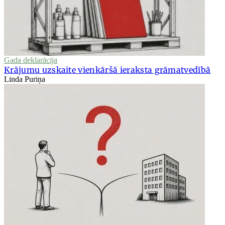
Gada deklarācija
Krājumu uzskaite vienkāršā ieraksta grāmatvedībā
Linda Puriņa