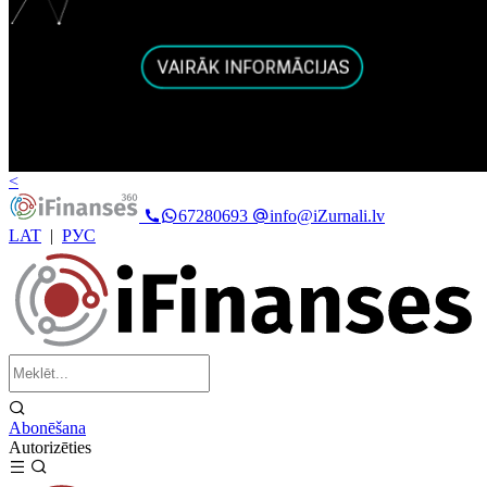
<
67280693
info@iZurnali.lv
LAT
|
РУС
Abonēšana
Autorizēties