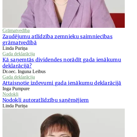
Grāmatvedība
Zaudējumu atlīdzība zemnieku saimniecības
grāmatvedībā
Linda Puriņa
Gada deklarācija
Kā saņemtās dividendes norādīt gada ienākumu
deklarācijā?
Dr.oec. Inguna Leibus
Gada deklarācija
Attaisnotie izdevumi gada ienākumu deklarācijā
Inga Pumpure
Nodokļi
Nodokļi autoratlīdzību saņēmējiem
Linda Puriņa