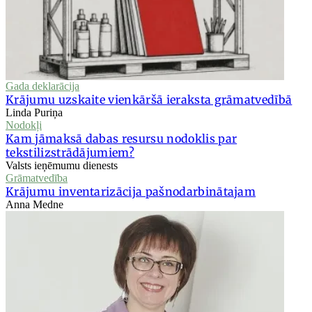
Gada deklarācija
Krājumu uzskaite vienkāršā ieraksta grāmatvedībā
Linda Puriņa
Nodokļi
Kam jāmaksā dabas resursu nodoklis par
tekstilizstrādājumiem?
Valsts ieņēmumu dienests
Grāmatvedība
Krājumu inventarizācija pašnodarbinātajam
Anna Medne