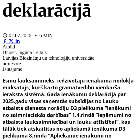
deklarācijā
02.07.2026. • 6 MIN
Atbild
Dr.oec. Inguna Leibus
Latvijas Biozinātņu un tehnoloģiju universitāte,
profesore
Jautājums
Esmu lauksaimnieks, iedzīvotāju ienākuma nodokļa
maksātājs, kurš kārto grāmatvedību vienkāršā
ieraksta sistēmā. Gada ienākumu deklarācijā par
2025.gadu visas saņemtās subsīdijas no Lauku
atbalsta dienesta norādīju D3 pielikuma “Ienākumi
no saimnieciskās darbības” 1.4.rindā “Ieņēmumi no
atbalsta lauksaimniecībai un lauku attīstībai”, kas
tālāk tiek atskaitītas no apliekamā ienākuma D3
pielikuma 8.rindā “Apliekamie ienākumi no