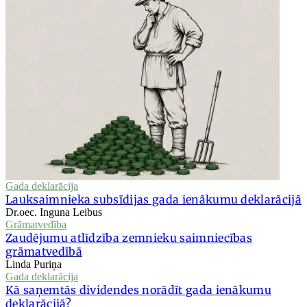
Gada deklarācija
Lauksaimnieka subsīdijas gada ienākumu deklarācijā
Dr.oec. Inguna Leibus
Grāmatvedība
Zaudējumu atlīdzība zemnieku saimniecības
grāmatvedībā
Linda Puriņa
Gada deklarācija
Kā saņemtās dividendes norādīt gada ienākumu
deklarācijā?