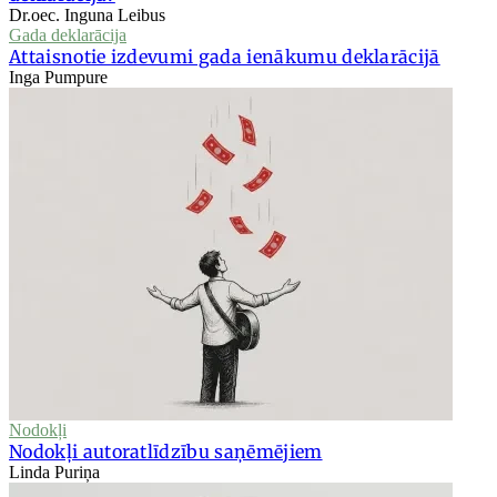
Dr.oec. Inguna Leibus
Gada deklarācija
Attaisnotie izdevumi gada ienākumu deklarācijā
Inga Pumpure
Nodokļi
Nodokļi autoratlīdzību saņēmējiem
Linda Puriņa