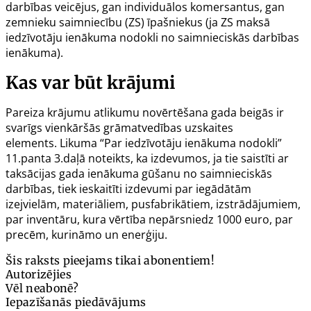
darbības veicējus, gan individuālos komersantus, gan
zemnieku saimniecību (ZS) īpašniekus (ja ZS maksā
iedzīvotāju ienākuma nodokli no saimnieciskās darbības
ienākuma).
Kas var būt krājumi
Pareiza krājumu atlikumu novērtēšana gada beigās ir
svarīgs vienkāršās grāmatvedības uzskaites
elements. Likuma “Par iedzīvotāju ienākuma nodokli”
11.panta
3.daļā noteikts, ka
izdevumos, ja tie saistīti ar
taksācijas gada ienākuma gūšanu no saimnieciskās
darbības, tiek ieskaitīti izdevumi par iegādātām
izejvielām, materiāliem, pusfabrikātiem, izstrādājumiem,
par inventāru, kura vērtība nepārsniedz 1000 euro, par
precēm, kurināmo un enerģiju
.
Šis raksts pieejams tikai abonentiem!
Autorizējies
Vēl neabonē?
Iepazīšanās piedāvājums