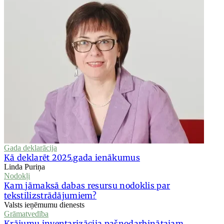
Gada deklarācija
Kā deklarēt 2025.gada ienākumus
Linda Puriņa
Nodokļi
Kam jāmaksā dabas resursu nodoklis par
tekstilizstrādājumiem?
Valsts ieņēmumu dienests
Grāmatvedība
Krājumu inventarizācija pašnodarbinātajam