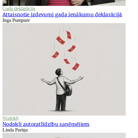
Gada deklarācija
Attaisnotie izdevumi gada ienākumu deklarācijā
Inga Pumpure
Nodokļi
Nodokļi autoratlīdzību saņēmējiem
Linda Puriņa