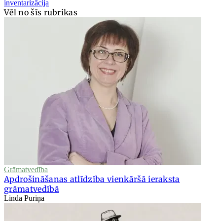
inventarizācija
Vēl no šīs rubrikas
Grāmatvedība
Apdrošināšanas atlīdzība vienkāršā ieraksta
grāmatvedībā
Linda Puriņa