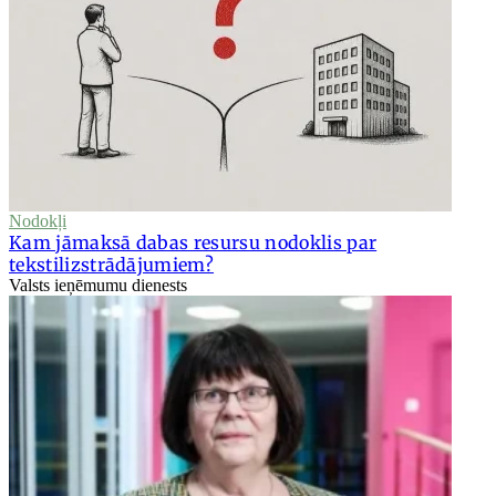
Nodokļi
Kam jāmaksā dabas resursu nodoklis par
tekstilizstrādājumiem?
Valsts ieņēmumu dienests