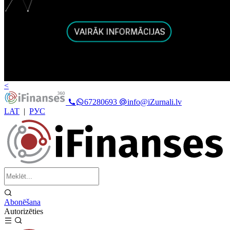
<
67280693
info@iZurnali.lv
LAT
|
РУС
Abonēšana
Autorizēties