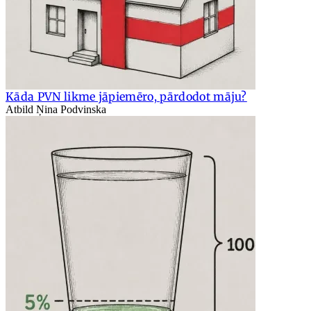
Kāda PVN likme jāpiemēro, pārdodot māju?
Atbild Ņina Podvinska