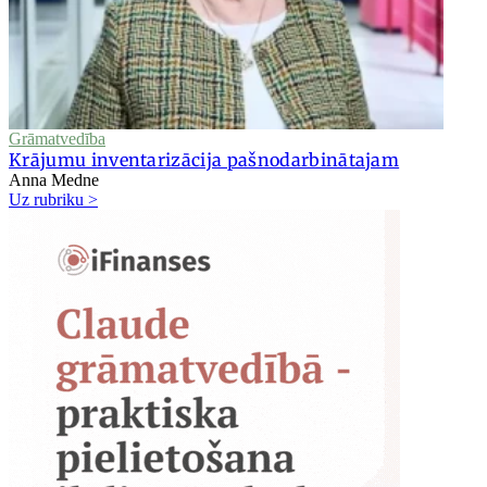
Grāmatvedība
Krājumu inventarizācija pašnodarbinātajam
Anna Medne
Uz rubriku >