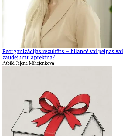
Reorganizācijas rezultāts – bilancē vai peļņas vai
zaudējumu aprēķinā?
Atbild Jeļena Mihejenkova