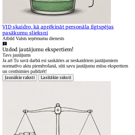
VID skaidro, kā aprēķināt personāla ilgtspējas
pasākumu slieksni
Atbild Valsts ieņēmumu dienests
Uzdod jautājumu ekspertiem!
Tavs jautājums
Ja arī Tu savā darbā esi saskāries ar neskaidriem jautājumiem
normatīvo aktu piemērošanā, sūti savu jautājumu mūsu ekspertiem
un centīsimies palīdzēt!
Jaunākie raksti
Lasītākie raksti