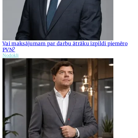
Vai maksājumam par darbu ātrāku izpildi piemēro
PVN?
Nodokļi