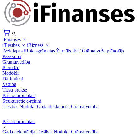
iFinanses
iTiesības
iBizness
iVeidlapas
iRokasgrāmatas
Žurnāls iFiT
Grāmatveža plānotājs
Pasākumi
Grāmatvedība
Pieredze
Nodokļi
Darbinieki
Vadība
Tiesu prakse
Pašnodarbinātais
Strukturētie e-rēķini
Tiesības
Nodokļi
Gada deklarācija
Grāmatvedība
Pašnodarbinātais
Gada deklarācija
Tiesības
Nodokļi
Grāmatvedība