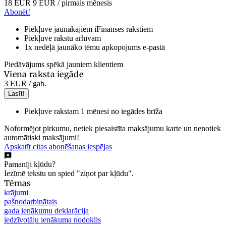
18 EUR
9 EUR
/ pirmais mēnesis
Abonēt!
Piekļuve jaunākajiem iFinanses rakstiem
Piekļuve rakstu arhīvam
1x nedēļā jaunāko tēmu apkopojums e-pastā
Piedāvājums spēkā jauniem klientiem
Viena raksta iegāde
3 EUR
/ gab.
Lasīt!
Piekļuve rakstam 1 mēnesi no iegādes brīža
Noformējot pirkumu, netiek piesaistīta maksājumu karte un nenotiek
automātiski maksājumi!
Apskatīt citas abonēšanas iespējas
Pamanīji kļūdu?
Iezīmē tekstu un spied "ziņot par kļūdu".
Tēmas
krājumi
pašnodarbinātais
gada ienākumu deklarācija
iedzīvotāju ienākuma nodoklis