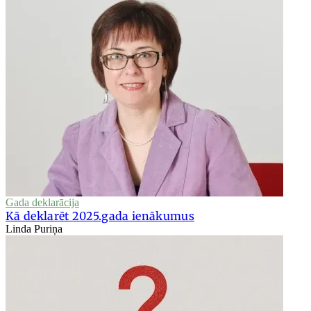
Gada deklarācija
Kā deklarēt 2025.gada ienākumus
Linda Puriņa